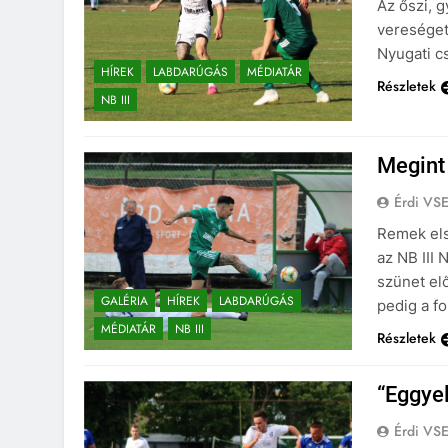
Az őszi, 
vereséget
Nyugati c
HÍREK
LABDARÚGÁS
MÉDIATÁR
Részletek
NB III
Megint
Érdi VS
Remek els
az NB III 
szünet el
GALÉRIA
HÍREK
LABDARÚGÁS
pedig a f
MÉDIATÁR
NB III
Részletek
“Eggyel
Érdi VS