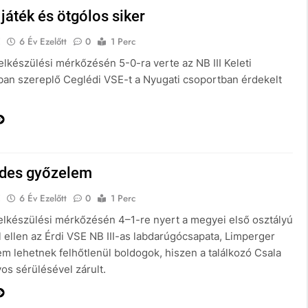
áték és ötgólos siker
E
6 Év Ezelőtt
0
1 Perc
elkészülési mérkőzésén 5-0-ra verte az NB III Keleti
ban szereplő Ceglédi VSE-t a Nyugati csoportban érdekelt
des győzelem
E
6 Év Ezelőtt
0
1 Perc
felkészülési mérkőzésén 4–1-re nyert a megyei első osztályú
 ellen az Érdi VSE NB III-as labdarúgócsapata, Limperger
em lehetnek felhőtlenül boldogok, hiszen a találkozó Csala
os sérülésével zárult.