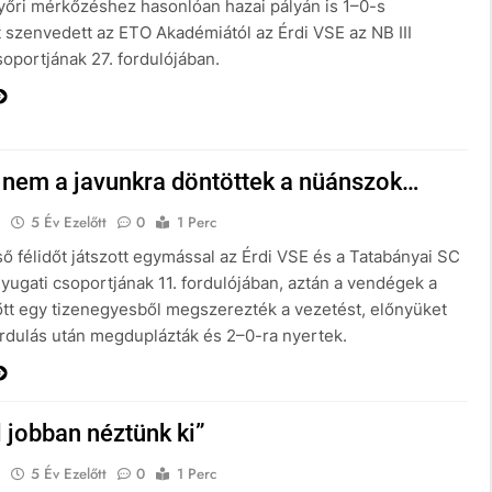
győri mérkőzéshez hasonlóan hazai pályán is 1–0-s
 szenvedett az ETO Akadémiától az Érdi VSE az NB III
soportjának 27. fordulójában.
 nem a javunkra döntöttek a nüánszok…
E
5 Év Ezelőtt
0
1 Perc
ő félidőt játszott egymással az Érdi VSE és a Tatabányai SC
Nyugati csoportjának 11. fordulójában, aztán a vendégek a
őtt egy tizenegyesből megszerezték a vezetést, előnyüket
ordulás után megduplázták és 2–0-ra nyertek.
 jobban néztünk ki”
E
5 Év Ezelőtt
0
1 Perc