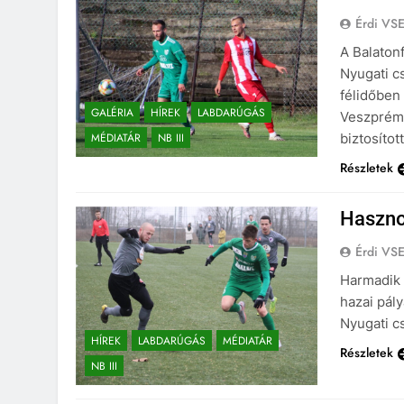
Érdi VS
A Balatonf
Nyugati cs
félidőben 
GALÉRIA
HÍREK
LABDARÚGÁS
Veszprém 
MÉDIATÁR
NB III
biztosítot
Részletek
Haszno
Érdi VS
Harmadik 
hazai pály
Nyugati c
HÍREK
LABDARÚGÁS
MÉDIATÁR
Részletek
NB III