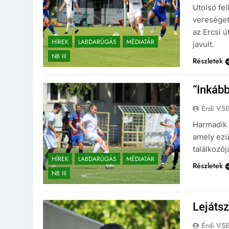
Utolsó fe
vereséget
az Ercsi ú
HÍREK
LABDARÚGÁS
MÉDIATÁR
javult.
NB III
Részletek
“Inkább
Érdi VS
Harmadik 
amely ezú
találkozój
HÍREK
LABDARÚGÁS
MÉDIATÁR
Részletek
NB III
Lejáts
Érdi VS