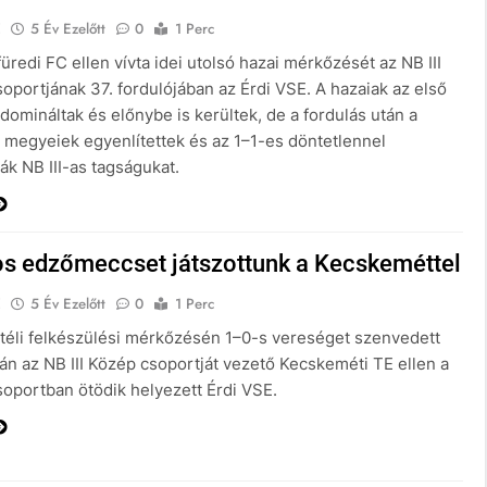
E
5 Év Ezelőtt
0
1 Perc
üredi FC ellen vívta idei utolsó hazai mérkőzését az NB III
oportjának 37. fordulójában az Érdi VSE. A hazaiak az első
domináltak és előnybe is kerültek, de a fordulás után a
megyeiek egyenlítettek és az 1–1-es döntetlennel
ták NB III-as tagságukat.
s edzőmeccset játszottunk a Kecskeméttel
E
5 Év Ezelőtt
0
1 Perc
téli felkészülési mérkőzésén 1–0-s vereséget szenvedett
án az NB III Közép csoportját vezető Kecskeméti TE ellen a
soportban ötödik helyezett Érdi VSE.