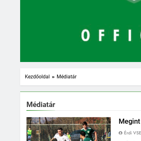
Kezdőoldal
Médiatár
Médiatár
Megint 
Érdi VS