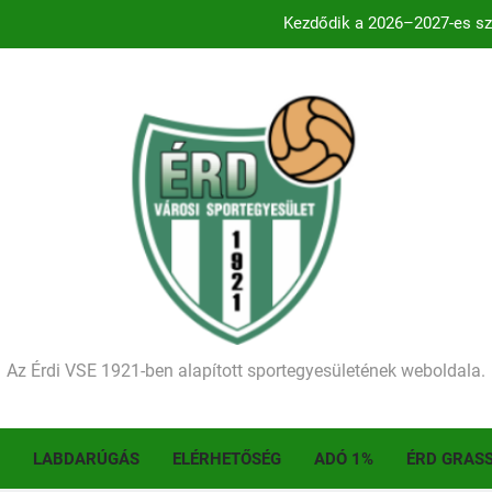
Történelmet írt az I. Érdi Football Fesztivál – tö
Ellenfelünk visszalépése miatt játék nélkül
Kétgólos hátrány
Kezdődik a 2026–2027-es sze
Történelmet írt az I. Érdi Football Fesztivál – tö
Az Érdi VSE 1921-ben alapított sportegyesületének weboldala.
LABDARÚGÁS
ELÉRHETŐSÉG
ADÓ 1%
ÉRD GRAS