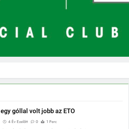
egy góllal volt jobb az ETO
E
4 Év Ezelőtt
0
1 Perc