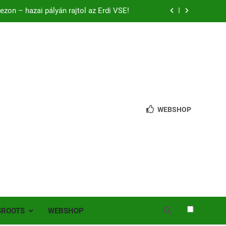
bb mint 200 játékos lépett pályára Érden
 jutottunk tovább a MOL Magyar Kupában
ból mentettünk pontot a bajnoki rajton
zon – hazai pályán rajtol az Érdi VSE!
bb mint 200 játékos lépett pályára Érden
WEBSHOP
SROOTS
WEBSHOP