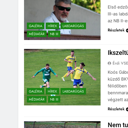
Első edző
III-as la
az NB II-e
GALÉRIA
HÍREK
LABDARÚGÁS
Részletek
MÉDIATÁR
NB III
Ikszelt
Érdi VS
Koós Gábo
küzdő BKV
félidőben
GALÉRIA
HÍREK
LABDARÚGÁS
bennmarad
MÉDIATÁR
NB III
végzett az
Részletek
Nem tu