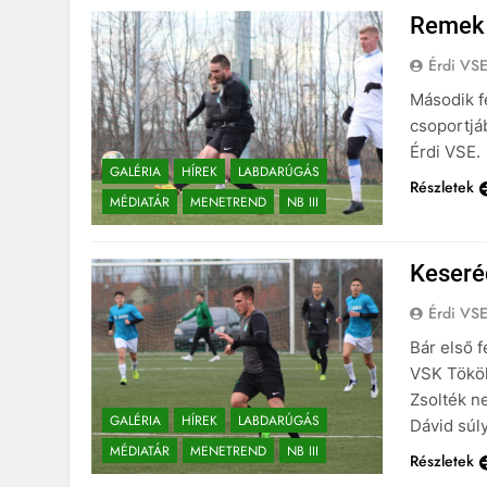
Remek j
Érdi VS
Második f
csoportjá
Érdi VSE.
GALÉRIA
HÍREK
LABDARÚGÁS
Részletek
MÉDIATÁR
MENETREND
NB III
Keseré
Érdi VS
Bár első 
VSK Tököl
Zsolték n
GALÉRIA
HÍREK
LABDARÚGÁS
Dávid súly
MÉDIATÁR
MENETREND
NB III
Részletek