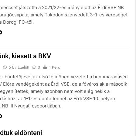
meccsét játszotta a 2021/22-es idény előtt az Érdi VSE NB
bdarúgócsapata, amely Tokodon szenvedett 3-1-es vereséget
s Dorogi FC-től.
ünk, kiesett a BKV
E
5 Év Ezelőtt
0
1 Perc
r büntetőjével az első félidőben vezetett a bennmaradásért
 Előre vendégeként az Érdi VSE, de a fővárosiak a második
 egyenlítettek, amely azonban nem volt elég nekik a
áshoz, az 1-1-es döntetlennel az Érdi VSE 10. helyen
 NB III Nyugati csoportjában.
dtuk eldönteni