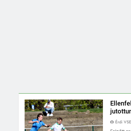
Ellenfe
jutott
Érdi VS