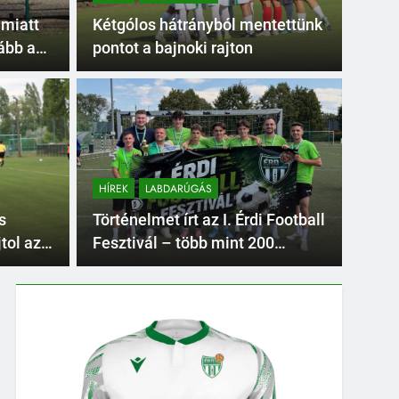
 miatt
Kétgólos hátrányból mentettünk
vább a
pontot a bajnoki rajton
HÍREK
LABDARÚGÁS
s
Történelmet írt az I. Érdi Football
tol az
Fesztivál – több mint 200
játékos lépett pályára Érden