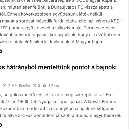
sapatunknak nem kell pályára lépnie a MOL Magyar Kupa 1.
an, miután ellenfelünk, a Dunaújváros FC visszalépett a
ől. Ennek következtében együttesünk játék nélkül
ta magát a sorozat második fordulójába, ahol az Iváncsa KSE –
MTE párharc győztesével találkozik majd. Természetesen
 továbbjutásnak, ugyanakkor sajnáljuk, hogy azt ezúttal nem
szurkolóink előtt sikerült kivívnunk. A Magyar Kupa…
s hátrányból mentettünk pontot a bajnoki
E
2 Hét Ezelőtt
0
1 Perc
s, hatgólos mérkőzéssel kezdte meg szereplését az Érdi
6/27-es NB III Dél-Nyugati csoportjában. A Novák Ferenc
tközpontban rendezett szezonnyitón csapatunk kétgólos
 felállva 3–3-as döntetlent játszott a Budaörs együttesével.