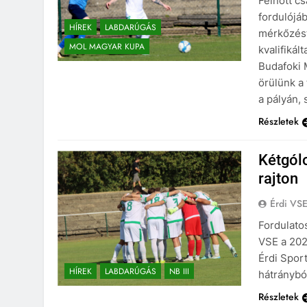
Felnőtt c
fordulójáb
HÍREK
LABDARÚGÁS
mérkőzést
MOL MAGYAR KUPA
kvalifikál
Budafoki 
örülünk a
a pályán, 
Részletek
Kétgólo
rajton
Érdi VS
Fordulato
VSE a 202
Érdi Spor
HÍREK
LABDARÚGÁS
NB III
hátrányból
Részletek