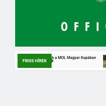
ottunk tovább a MOL Magyar Kupában
Kétgólos h
FRISS HÍREK
2 Hét Ezelőtt