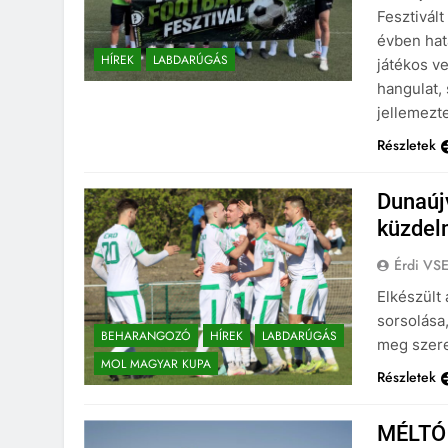
Fesztivál
évben hat
HÍREK
LABDARÚGÁS
játékos v
hangulat,
jellemezt
Részletek
Dunaúj
küzdel
Érdi VS
Elkészült
sorsolása
BEHARANGOZÓ
HÍREK
LABDARÚGÁS
meg szere
MOL MAGYAR KUPA
Részletek
MÉLTÓ