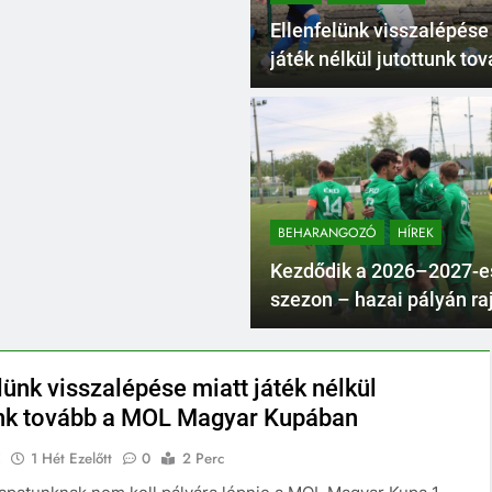
Ellenfelünk visszalépése
játék nélkül jutottunk to
MOL Magyar Kupában
BEHARANGOZÓ
HÍREK
Kezdődik a 2026–2027-e
szezon – hazai pályán raj
Érdi VSE!
lünk visszalépése miatt játék nélkül
unk tovább a MOL Magyar Kupában
E
1 Hét Ezelőtt
0
2 Perc