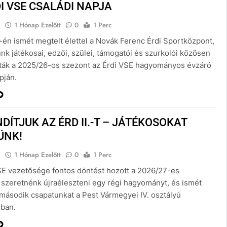
I VSE CSALÁDI NAPJA
E
1 Hónap Ezelőtt
0
1 Perc
-én ismét megtelt élettel a Novák Ferenc Érdi Sportközpont,
nk játékosai, edzői, szülei, támogatói és szurkolói közösen
ták a 2025/26-os szezont az Érdi VSE hagyományos évzáró
pján.
DÍTJUK AZ ÉRD II.-T – JÁTÉKOSOKAT
ÜNK!
E
1 Hónap Ezelőtt
0
1 Perc
SE vezetősége fontos döntést hozott a 2026/27-es
 szeretnénk újraéleszteni egy régi hagyományt, és ismét
i második csapatunkat a Pest Vármegyei IV. osztályú
ban.