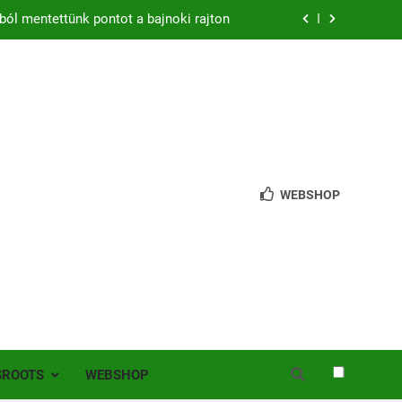
zon – hazai pályán rajtol az Érdi VSE!
bb mint 200 játékos lépett pályára Érden
 jutottunk tovább a MOL Magyar Kupában
ból mentettünk pontot a bajnoki rajton
zon – hazai pályán rajtol az Érdi VSE!
WEBSHOP
bb mint 200 játékos lépett pályára Érden
SROOTS
WEBSHOP