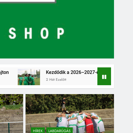
Kezdődik a 2026–2027-es szezon – hazai pályán rajtol az Érdi 
2 Hét Ezelőtt
HÍREK
LABDARÚGÁS