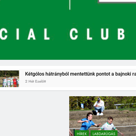
átrányból mentettünk pontot a bajnoki rajton
HÍREK
LABDARÚGÁS