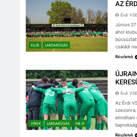
AZ ÉRD
Érdi VS
Június 27
ahol klubu
búcsúztat
KLUB
LABDARÚGÁS
családi na
Részletek
ÚJRAIN
KERES
Érdi VS
Az Érdi V
szezonra:
elindítan
HÍREK
LABDARÚGÁS
NB III
bajnokság
Részletek