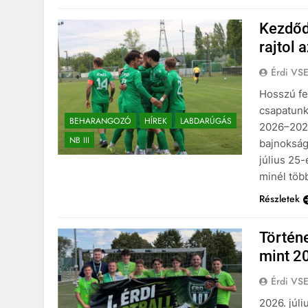
Kezdőd
rajtol 
Érdi VS
Hosszú fe
csapatunk
BEHARANGOZÓ
HÍREK
LABDARÚGÁS
2026–2027
NB III
bajnokság
július 25
minél több
Részletek
Történe
mint 20
Érdi VS
2026. júl