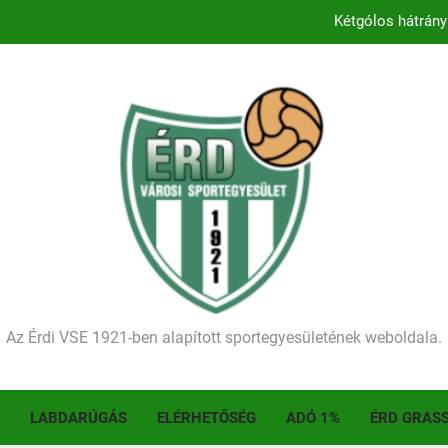
Kezdődik a 2026–2027-es sze
Történelmet írt az I. Érdi Football Fesztivál – tö
Ellenfelünk visszalépése miatt játék nélkül
Kétgólos hátrány
Kezdődik a 2026–2027-es sze
Történelmet írt az I. Érdi Football Fesztivál – tö
Az Érdi VSE 1921-ben alapított sportegyesületének weboldala.
LABDARÚGÁS
ELÉRHETŐSÉG
ADÓ 1%
ÉRD GRAS