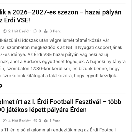
ik a 2026–2027-es szezon – hazai pályán
az Érdi VSE!
E
2 Hét Ezelőtt
0
3 Perc
lkészülési időszak után végre ismét tétmérkőzés vár
ra: szombaton megkezdődik az NB III Nyugati csoportjának
-es idénye. Az Érdi VSE hazai pályán vág neki az új
nak, ahol a Budaörs együttesét fogadjuk. A bajnoki nyitányra
-én, szombaton 17:30-kor kerül sor, és bízunk benne, hogy
 szurkolónk kilátogat a találkozóra, hogy együtt kezdjük…
lmet írt az I. Érdi Football Fesztivál – több
0 játékos lépett pályára Érden
E
4 Hét Ezelőtt
0
1 Perc
ius 11-én első alkalommal rendeztük meg az Érdi Football