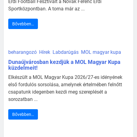
Érdi Football Fesztivált a Novák Ferenc Érdi
Sportközpontban. A torna már az ...
Bővebben…
beharangozó
Hírek
Labdarúgás
MOL magyar kupa
Dunaújvárosban kezdjük a MOL Magyar Kupa
küzdelmeit!
Elkészült a MOL Magyar Kupa 2026/27-es idényének
első fordulós sorsolása, amelynek értelmében felnőtt
csapatunk idegenben kezdi meg szereplését a
sorozatban ...
Bővebben…