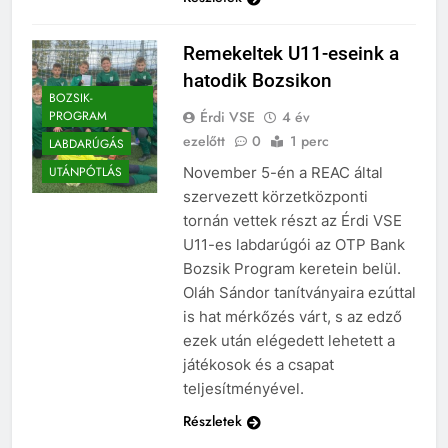
Remekeltek U11-eseink a
hatodik Bozsikon
BOZSIK-
Érdi VSE
4 év
PROGRAM
ezelőtt
0
1 perc
LABDARÚGÁS
November 5-én a REAC által
UTÁNPÓTLÁS
szervezett körzetközponti
tornán vettek részt az Érdi VSE
U11-es labdarúgói az OTP Bank
Bozsik Program keretein belül.
Oláh Sándor tanítványaira ezúttal
is hat mérkőzés várt, s az edző
ezek után elégedett lehetett a
játékosok és a csapat
teljesítményével.
Részletek