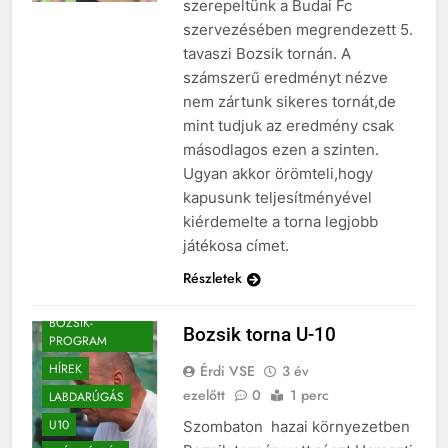
szerepeltünk a Budai Fc
szervezésében megrendezett 5.
tavaszi Bozsik tornán. A
számszerű eredményt nézve
nem zártunk sikeres tornát,de
mint tudjuk az eredmény csak
másodlagos ezen a szinten.
Ugyan akkor örömteli,hogy
kapusunk teljesítményével
kiérdemelte a torna legjobb
játékosa címet.
Részletek
BOZSIK-
Bozsik torna U-10
PROGRAM
HÍREK
Érdi VSE
3 év
ezelőtt
0
1 perc
LABDARÚGÁS
U10
Szombaton hazai környezetben