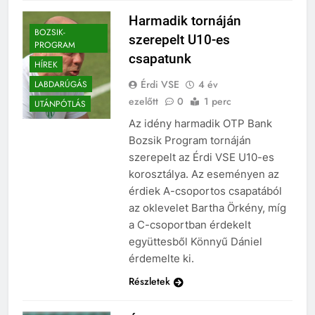
Harmadik tornáján
BOZSIK-
szerepelt U10-es
PROGRAM
csapatunk
HÍREK
Érdi VSE
4 év
LABDARÚGÁS
ezelőtt
0
1 perc
UTÁNPÓTLÁS
Az idény harmadik OTP Bank
Bozsik Program tornáján
szerepelt az Érdi VSE U10-es
korosztálya. Az eseményen az
érdiek A-csoportos csapatából
az oklevelet Bartha Örkény, míg
a C-csoportban érdekelt
együttesből Könnyű Dániel
érdemelte ki.
Részletek