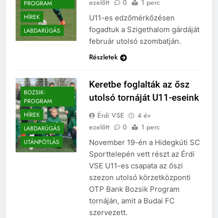
ezelőtt
0
1 perc
PROGRAM
HÍREK
U11-es edzőmérkőzésen
fogadtuk a Szigethalom gárdáját
LABDARÚGÁS
február utolsó szombatján.
Részletek
Keretbe foglalták az ősz
BOZSIK-
utolsó tornáját U11-eseink
PROGRAM
Érdi VSE
4 év
HÍREK
ezelőtt
0
1 perc
LABDARÚGÁS
November 19-én a Hidegkúti SC
UTÁNPÓTLÁS
Sporttelepén vett részt az Érdi
VSE U11-es csapata az őszi
szezon utolsó körzetközponti
OTP Bank Bozsik Program
tornáján, amit a Budai FC
szervezett.