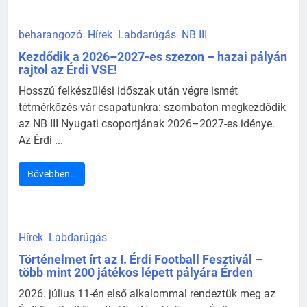
beharangozó
Hírek
Labdarúgás
NB III
Kezdődik a 2026–2027-es szezon – hazai pályán
rajtol az Érdi VSE!
Hosszú felkészülési időszak után végre ismét
tétmérkőzés vár csapatunkra: szombaton megkezdődik
az NB III Nyugati csoportjának 2026–2027-es idénye.
Az Érdi ...
Bővebben…
Hírek
Labdarúgás
Történelmet írt az I. Érdi Football Fesztivál –
több mint 200 játékos lépett pályára Érden
2026. július 11-én első alkalommal rendeztük meg az