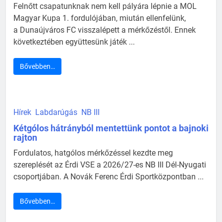
Felnőtt csapatunknak nem kell pályára lépnie a MOL
Magyar Kupa 1. fordulójában, miután ellenfelünk,
a Dunaújváros FC visszalépett a mérkőzéstől. Ennek
következtében együttesünk játék ...
Bővebben…
Hírek
Labdarúgás
NB III
Kétgólos hátrányból mentettünk pontot a bajnoki
rajton
Fordulatos, hatgólos mérkőzéssel kezdte meg
szereplését az Érdi VSE a 2026/27-es NB III Dél-Nyugati
csoportjában. A Novák Ferenc Érdi Sportközpontban ...
Bővebben…