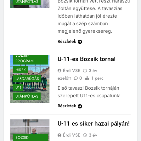
Bozsik tornán vett részt Haraszti
UTÁNPÓTLÁS
Zoltán együttese. A tavaszias
időben láthatóan jól érezte
magát a szép számban
megjelenő gyereksereg.
Részletek
BOZSIK-
U-11-es Bozsik torna!
PROGRAM
HÍREK
Érdi VSE
3 év
ezelőtt
0
1 perc
LABDARÚGÁS
U11
Első tavaszi Bozsik tornáján
szerepelt U11-es csapatunk!
UTÁNPÓTLÁS
Részletek
U-11 es siker hazai pályán!
Érdi VSE
3 év
BOZSIK-