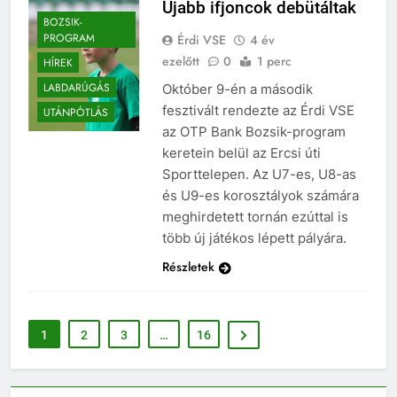
Újabb ifjoncok debütáltak
BOZSIK-
PROGRAM
Érdi VSE
4 év
ezelőtt
0
1 perc
HÍREK
LABDARÚGÁS
Október 9-én a második
fesztivált rendezte az Érdi VSE
UTÁNPÓTLÁS
az OTP Bank Bozsik-program
keretein belül az Ercsi úti
Sporttelepen. Az U7-es, U8-as
és U9-es korosztályok számára
meghirdetett tornán ezúttal is
több új játékos lépett pályára.
Részletek
1
2
3
…
16