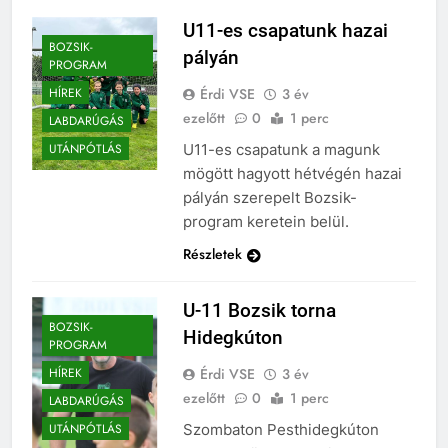
U11-es csapatunk hazai
BOZSIK-
pályán
PROGRAM
Érdi VSE
3 év
HÍREK
ezelőtt
0
1 perc
LABDARÚGÁS
U11-es csapatunk a magunk
UTÁNPÓTLÁS
mögött hagyott hétvégén hazai
pályán szerepelt Bozsik-
program keretein belül.
Részletek
U-11 Bozsik torna
BOZSIK-
Hidegkúton
PROGRAM
Érdi VSE
3 év
HÍREK
ezelőtt
0
1 perc
LABDARÚGÁS
Szombaton Pesthidegkúton
UTÁNPÓTLÁS