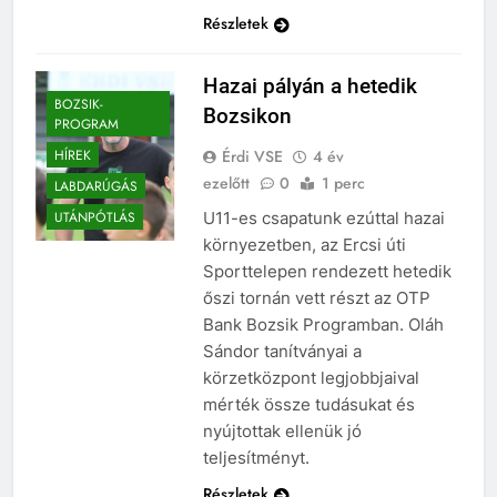
Részletek
Hazai pályán a hetedik
BOZSIK-
Bozsikon
PROGRAM
Érdi VSE
4 év
HÍREK
ezelőtt
0
1 perc
LABDARÚGÁS
U11-es csapatunk ezúttal hazai
UTÁNPÓTLÁS
környezetben, az Ercsi úti
Sporttelepen rendezett hetedik
őszi tornán vett részt az OTP
Bank Bozsik Programban. Oláh
Sándor tanítványai a
körzetközpont legjobbjaival
mérték össze tudásukat és
nyújtottak ellenük jó
teljesítményt.
Részletek