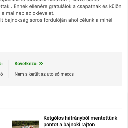
ottak . Ennek ellenére gratulálok a csapatnak és külön
 a mai nap az oklevelet.
t bajnokság soros fordulóján ahol célunk a minél
ő:
Következő:
kó
Nem sikerült az utolsó meccs
Kétgólos hátrányból mentettünk
pontot a bajnoki rajton