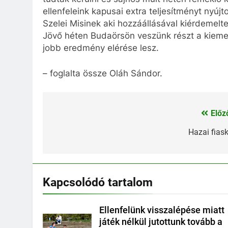
ellenfeleink kapusai extra teljesítményt nyújt
Szelei Misinek aki hozzáállásával kiérdemelte
Jövő héten Budaörsön veszünk részt a kiemel
jobb eredmény elérése lesz.
– foglalta össze Oláh Sándor.
Előz
Bejegyzés
navigáció
Hazai fias
Kapcsolódó tartalom
Ellenfelünk visszalépése miatt
játék nélkül jutottunk tovább a