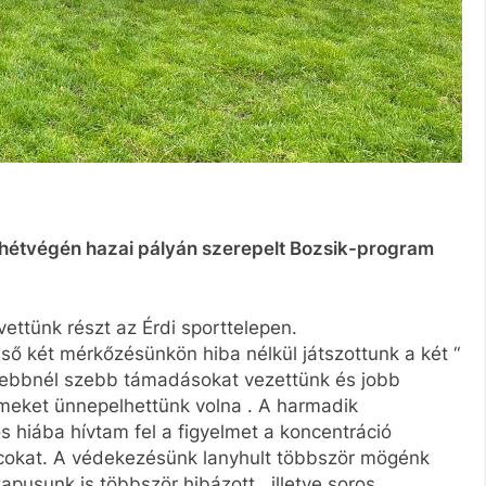
hétvégén hazai pályán szerepelt Bozsik-program
ettünk részt az Érdi sporttelepen.
lső két mérkőzésünkön hiba nélkül játszottunk a két “
szebbnél szebb támadásokat vezettünk és jobb
meket ünnepelhettünk volna . A harmadik
s hiába hívtam fel a figyelmet a koncentráció
rácokat. A védekezésünk lanyhult többször mögénk
apusunk is többször hibázott , illetve soros