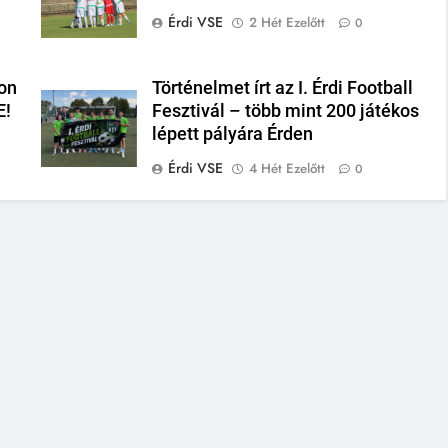
Érdi VSE
2 Hét Ezelőtt
0
on
Történelmet írt az I. Érdi Football
E!
Fesztivál – több mint 200 játékos
lépett pályára Érden
Érdi VSE
4 Hét Ezelőtt
0