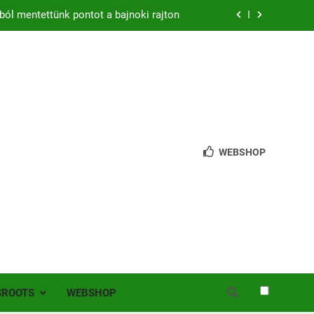
ból mentettünk pontot a bajnoki rajton
zon – hazai pályán rajtol az Érdi VSE!
bb mint 200 játékos lépett pályára Érden
 jutottunk tovább a MOL Magyar Kupában
ból mentettünk pontot a bajnoki rajton
WEBSHOP
zon – hazai pályán rajtol az Érdi VSE!
bb mint 200 játékos lépett pályára Érden
SROOTS
WEBSHOP