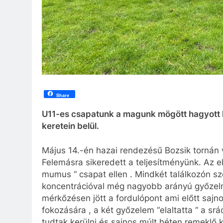
Share
U11-es csapatunk a magunk mögött hagyott 
keretein belül.
Május 14.-én hazai rendezésű Bozsik tornán v
Felemásra sikeredett a teljesítményünk. Az e
mumus “ csapat ellen . Mindkét találkozón 
koncentrációval még nagyobb arányú győzel
mérkőzésen jött a fordulópont ami előtt sajno
fokozására , a két győzelem “elaltatta “ a s
tudtak kerülni és sajnos múlt héten remeklő k