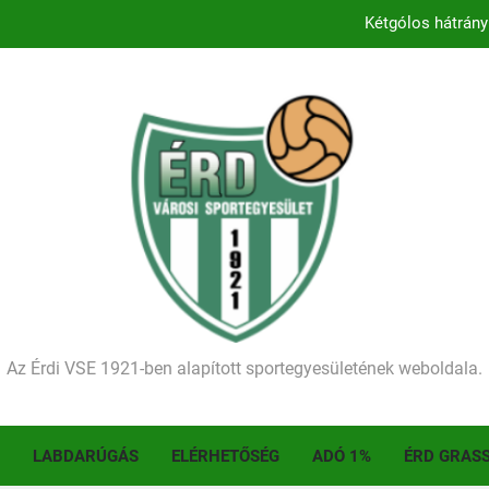
Kétgólos hátrány
Kezdődik a 2026–2027-es sze
Történelmet írt az I. Érdi Football Fesztivál – tö
Ellenfelünk visszalépése miatt játék nélkül
Kétgólos hátrány
Kezdődik a 2026–2027-es sze
Történelmet írt az I. Érdi Football Fesztivál – tö
Az Érdi VSE 1921-ben alapított sportegyesületének weboldala.
LABDARÚGÁS
ELÉRHETŐSÉG
ADÓ 1%
ÉRD GRAS