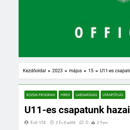
Kezdőoldal
2023
május
15
U11-es csapat
BOZSIK-PROGRAM
HÍREK
LABDARÚGÁS
UTÁNPÓTLÁS
U11-es csapatunk hazai
0
Érdi VSE
3 Év Ezelőtt
2 Perc