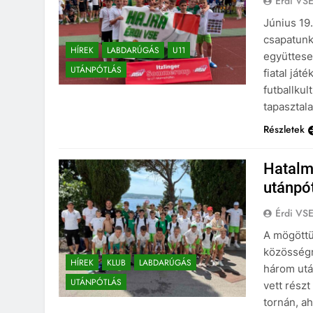
Érdi VS
Június 19.
csapatunk
HÍREK
LABDARÚGÁS
U11
együttese 
UTÁNPÓTLÁS
fiatal já
futballku
tapasztala
Részletek
Hatalm
utánpót
Érdi VS
A mögöttü
közösségrő
HÍREK
KLUB
LABDARÚGÁS
három utá
UTÁNPÓTLÁS
vett rész
tornán, a