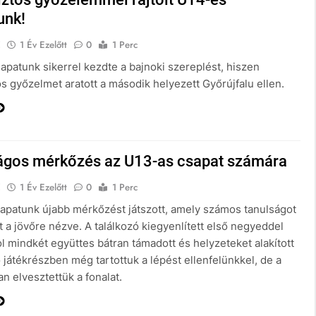
unk!
E
1 Év Ezelőtt
0
1 Perc
apatunk sikerrel kezdte a bajnoki szereplést, hiszen
s győzelmet aratott a második helyezett Győrújfalu ellen.
ágos mérkőzés az U13-as csapat számára
E
1 Év Ezelőtt
0
1 Perc
apatunk újabb mérkőzést játszott, amely számos tanulságot
t a jövőre nézve. A találkozó kiegyenlített első negyeddel
ol mindkét együttes bátran támadott és helyzeteket alakított
ő játékrészben még tartottuk a lépést ellenfelünkkel, de a
n elvesztettük a fonalat.