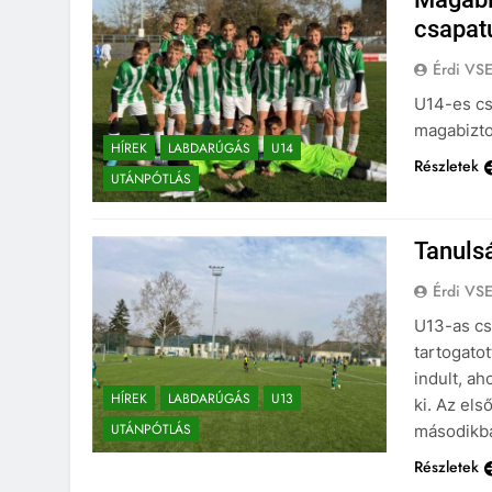
csapat
Érdi VS
U14-es cs
magabizto
HÍREK
LABDARÚGÁS
U14
Részletek
UTÁNPÓTLÁS
Tanuls
Érdi VS
U13-as cs
tartogatot
indult, ah
HÍREK
LABDARÚGÁS
U13
ki. Az els
UTÁNPÓTLÁS
másodikba
Részletek