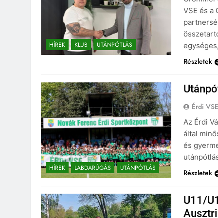
VSE és a 
partnersé
összetart
HÍREK
KLUB
UTÁNPÓTLÁS
egységes,
Részletek
Utánpót
Érdi VS
Az Érdi V
által minő
és gyerme
utánpótlá
HÍREK
LABDARÚGÁS
UTÁNPÓTLÁS
Részletek
U11/U1
Ausztr