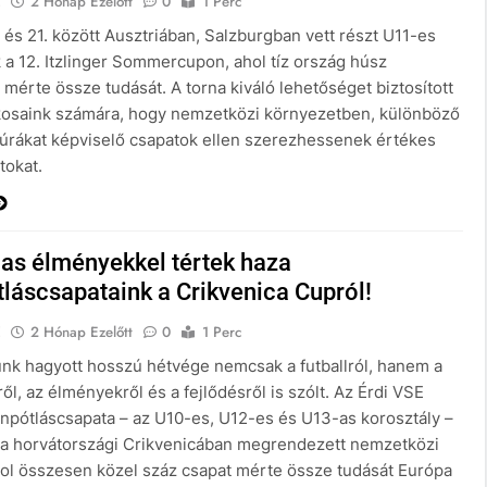
E
2 Hónap Ezelőtt
0
1 Perc
 és 21. között Ausztriában, Salzburgban vett részt U11-es
 a 12. Itzlinger Sommercupon, ahol tíz ország húsz
mérte össze tudását. A torna kiváló lehetőséget biztosított
tékosaink számára, hogy nemzetközi környezetben, különböző
ltúrákat képviselő csapatok ellen szerezhessenek értékes
tokat.
as élményekkel tértek haza
láscsapataink a Crikvenica Cupról!
E
2 Hónap Ezelőtt
0
1 Perc
nk hagyott hosszú hétvége nemcsak a futballról, hanem a
l, az élményekről és a fejlődésről is szólt. Az Érdi VSE
npótláscsapata – az U10-es, U12-es és U13-as korosztály –
t a horvátországi Crikvenicában megrendezett nemzetközi
hol összesen közel száz csapat mérte össze tudását Európa