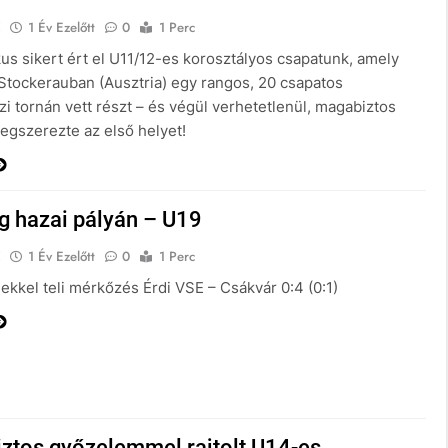
E
1 Év Ezelőtt
0
1 Perc
us sikert ért el U11/12-es korosztályos csapatunk, amely
Stockerauban (Ausztria) egy rangos, 20 csapatos
i tornán vett részt – és végül verhetetlenül, magabiztos
megszerezte az első helyet!
g hazai pályán – U19
E
1 Év Ezelőtt
0
1 Perc
kkel teli mérkőzés Érdi VSE – Csákvár 0:4 (0:1)
ztos győzelemmel rajtolt U14-es