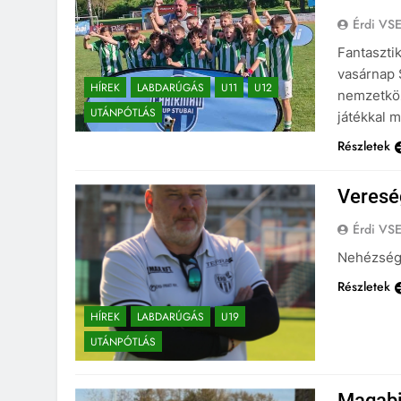
Érdi VS
Fantasztik
vasárnap 
HÍREK
LABDARÚGÁS
U11
U12
nemzetköz
UTÁNPÓTLÁS
játékkal 
Részletek
Veresé
Érdi VS
Nehézsége
Részletek
HÍREK
LABDARÚGÁS
U19
UTÁNPÓTLÁS
Magabi