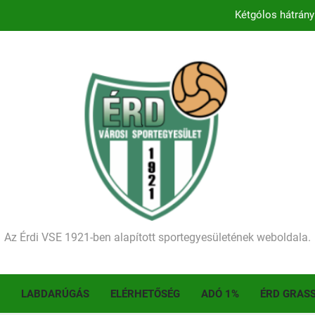
Kétgólos hátrány
Kezdődik a 2026–2027-es sze
Történelmet írt az I. Érdi Football Fesztivál – tö
Ellenfelünk visszalépése miatt játék nélkül
Kétgólos hátrány
Kezdődik a 2026–2027-es sze
Történelmet írt az I. Érdi Football Fesztivál – tö
Az Érdi VSE 1921-ben alapított sportegyesületének weboldala.
LABDARÚGÁS
ELÉRHETŐSÉG
ADÓ 1%
ÉRD GRAS