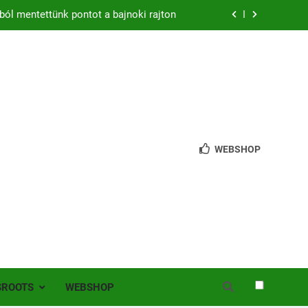
ból mentettünk pontot a bajnoki rajton
zon – hazai pályán rajtol az Érdi VSE!
bb mint 200 játékos lépett pályára Érden
 jutottunk tovább a MOL Magyar Kupában
ból mentettünk pontot a bajnoki rajton
WEBSHOP
zon – hazai pályán rajtol az Érdi VSE!
bb mint 200 játékos lépett pályára Érden
SROOTS
WEBSHOP