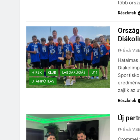
több orsz
Részletek
Országo
Diákol
Érdi VS
Hatalmas s
Diákolimp
HÍREK
KLUB
LABDARÚGÁS
U11
Sportiskol
UTÁNPÓTLÁS
eredmény 
zajlik az 
Részletek
Új par
Érdi VS
Örömmel t