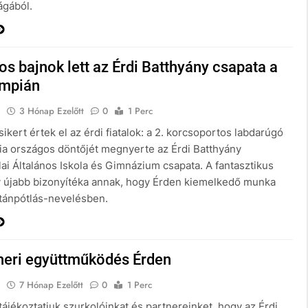
ágából.
s bajnok lett az Érdi Batthyány csapata a
impián
E
3 Hónap Ezelőtt
0
1 Perc
ikert értek el az érdi fiatalok: a 2. korcsoportos labdarúgó
ia országos döntőjét megnyerte az Érdi Batthyány
ai Általános Iskola és Gimnázium csapata. A fantasztikus
újabb bizonyítéka annak, hogy Érden kiemelkedő munka
utánpótlás-nevelésben.
tneri együttműködés Érden
E
7 Hónap Ezelőtt
0
1 Perc
ájékoztatjuk szurkolóinkat és partnereinket, hogy az Érdi