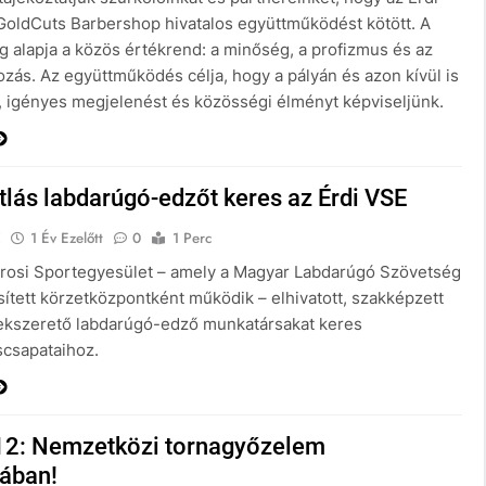
GoldCuts Barbershop hivatalos együttműködést kötött. A
g alapja a közös értékrend: a minőség, a profizmus és az
ozás. Az együttműködés célja, hogy a pályán és azon kívül is
 igényes megjelenést és közösségi élményt képviseljünk.
lás labdarúgó-edzőt keres az Érdi VSE
E
1 Év Ezelőtt
0
1 Perc
árosi Sportegyesület – amely a Magyar Labdarúgó Szövetség
sített körzetközpontként működik – elhivatott, szakképzett
kszerető labdarúgó-edző munkatársakat keres
scsapataihoz.
2: Nemzetközi tornagyőzelem
iában!