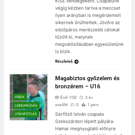
KISE vendégeként. Csapatunk
végig kézben tartva a meccset
ilyen arányban is megérdemelt
sikernek örülhettek. Jövőre az
edzőpáros merészebb célokat
tűzött ki, melynek
megvalósításában egyesületünk
is bízik.
Részletek
Magabiztos győzelem és
bronzérem – U16
Érdi VSE
3 év
HÍREK
ezelőtt
0
1 perc
LABDARÚGÁS
Serfőző István csapata
UTÁNPÓTLÁS
Szekszárdon lépett pályára.
Hamar megnyugtató előnyre