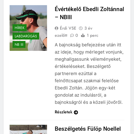
Évértékelő Ebedli Zoltánnal
– NBIII
Érdi VSE
3 év
HÍREK
ezelőtt
0
1 perc
LABDARÚGÁS
A bajnokság befejezése után itt
NB III
az ideje, hogy mérleget vonjunk,
meghallgassunk véleményeket,
értékeléseket. Beszélgető
partnerem ezúttal a
felnőttcsapat szakmai felelőse
Ebedli Zoltán. Jöjjön egy-két
gondolat az indulásról, a
bajnokságról és a közeli jövőről.
Részletek
Beszélgetés Fülöp Noellel