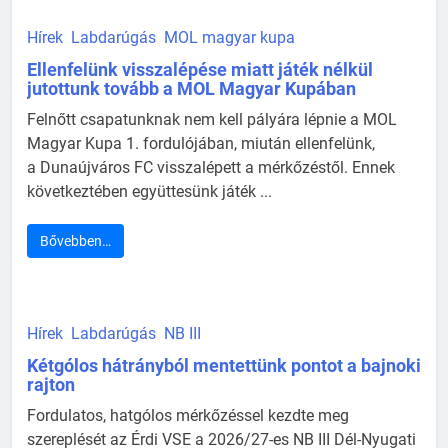
Hírek
Labdarúgás
MOL magyar kupa
Ellenfelünk visszalépése miatt játék nélkül
jutottunk tovább a MOL Magyar Kupában
Felnőtt csapatunknak nem kell pályára lépnie a MOL
Magyar Kupa 1. fordulójában, miután ellenfelünk,
a Dunaújváros FC visszalépett a mérkőzéstől. Ennek
következtében együttesünk játék ...
Bővebben…
Hírek
Labdarúgás
NB III
Kétgólos hátrányból mentettünk pontot a bajnoki
rajton
Fordulatos, hatgólos mérkőzéssel kezdte meg
szereplését az Érdi VSE a 2026/27-es NB III Dél-Nyugati