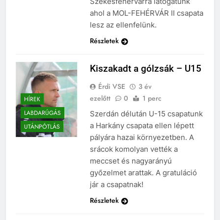
Székesfehérvárra látogatunk
ahol a MOL-FEHÉRVÁR II csapata
lesz az ellenfelünk.
Részletek
Kiszakadt a gólzsák – U15
Érdi VSE
3 év
ezelőtt
0
1 perc
HÍREK
LABDARÚGÁS
Szerdán délután U-15 csapatunk
a Harkány csapata ellen lépett
UTÁNPÓTLÁS
pályára hazai környezetben. A
srácok komolyan vették a
meccset és nagyarányú
győzelmet arattak. A gratuláció
jár a csapatnak!
Részletek