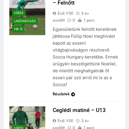
– Felnőtt
Érdi VSE
3 év
HÍREK
ezelőtt
0
1 perc
LABDARÚGÁS
Egyesületünk felnőtt keretének
NB III
játékosa Fülöp Noel meghívást
kapott az esseni
világbajnokságon résztvevő
Socca Hungary keretébe. Ennek
ürügyén beszélgettünk Noellel,
de mielőtt meghallgatnák őt
essen pár szó arról mi is az a
Socca?
Részletek
Ceglédi matiné – U13
Érdi VSE
3 év
ezelőtt
0
1 perc
HÍREK