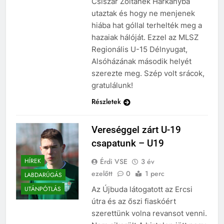
Csiszár Zoltánék Harkányba
utaztak és hogy ne menjenek
hiába hat góllal terhelték meg a
hazaiak hálóját. Ezzel az MLSZ
Regionális U-15 Délnyugat,
Alsóházának második helyét
szerezte meg. Szép volt srácok,
gratulálunk!
Részletek
Vereséggel zárt U-19
csapatunk – U19
Érdi VSE
3 év
HÍREK
ezelőtt
0
1 perc
LABDARÚGÁS
Az Újbuda látogatott az Ercsi
UTÁNPÓTLÁS
útra és az őszi fiaskóért
szerettünk volna revansot venni.