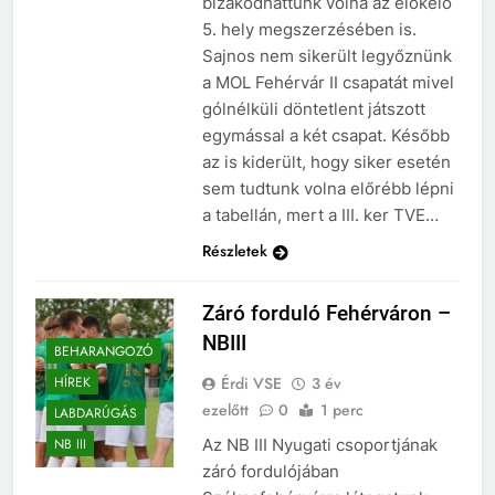
bizakodhattunk volna az előkelő
5. hely megszerzésében is.
Sajnos nem sikerült legyőznünk
a MOL Fehérvár II csapatát mivel
gólnélküli döntetlent játszott
egymással a két csapat. Később
az is kiderült, hogy siker esetén
sem tudtunk volna előrébb lépni
a tabellán, mert a III. ker TVE…
Részletek
Záró forduló Fehérváron –
NBIII
BEHARANGOZÓ
Érdi VSE
3 év
HÍREK
ezelőtt
0
1 perc
LABDARÚGÁS
Az NB III Nyugati csoportjának
NB III
záró fordulójában