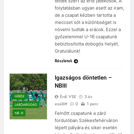
tettek szert az érdi játékosok. A
folytatásban ugyan esett az iram,
de a csapat kézben tartotta a
meccset sőt a különbséget is
növelni tudták a srácok. Ezzel a
győzelemmel U-16 csapatunk
bebiztosította dobogós helyét.
Gratulálunk!
Részletek
Igazságos döntetlen –
NBIII
Érdi VSE
3 év
HÍREK
ezelőtt
0
1 perc
LABDARÚGÁS
Felnőtt csapatunk a záró
NB III
fordulóban Székesfehérváron
lépett pályára és siker esetén