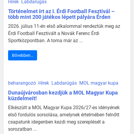
Hírek
Labdarúgás
Történelmet írt az I. Érdi Football Fesztivál –
több mint 200 játékos lépett pályára Érden
2026. július 11-én első alkalommal rendeztük meg az
Érdi Football Fesztivált a Novák Ferenc Érdi
Sportközpontban. A torna már az ...
Bővebben…
beharangozó
Hírek
Labdarúgás
MOL magyar kupa
Dunaújvárosban kezdjük a MOL Magyar Kupa
küzdelmeit!
Elkészült a MOL Magyar Kupa 2026/27-es idényének
első fordulós sorsolása, amelynek értelmében felnőtt
csapatunk idegenben kezdi meg szereplését a
sorozatban ...