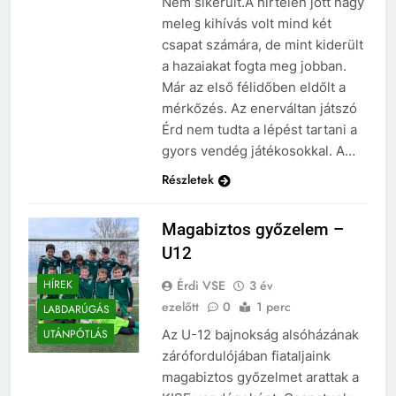
Nem sikerült.A hirtelen jött nagy
meleg kihívás volt mind két
csapat számára, de mint kiderült
a hazaiakat fogta meg jobban.
Már az első félidőben eldőlt a
mérkőzés. Az enerváltan játszó
Érd nem tudta a lépést tartani a
gyors vendég játékosokkal. A…
Részletek
Magabiztos győzelem –
U12
Érdi VSE
3 év
HÍREK
ezelőtt
0
1 perc
LABDARÚGÁS
Az U-12 bajnokság alsóházának
UTÁNPÓTLÁS
zárófordulójában fiataljaink
magabiztos győzelmet arattak a