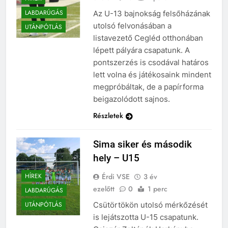
LABDARÚGÁS
Az U-13 bajnokság felsőházának
utolsó felvonásában a
UTÁNPÓTLÁS
listavezető Cegléd otthonában
lépett pályára csapatunk. A
pontszerzés is csodával határos
lett volna és játékosaink mindent
megpróbáltak, de a papírforma
beigazolódott sajnos.
Részletek
Sima siker és második
hely – U15
Érdi VSE
3 év
HÍREK
ezelőtt
0
1 perc
LABDARÚGÁS
Csütörtökön utolsó mérkőzését
UTÁNPÓTLÁS
is lejátszotta U-15 csapatunk.