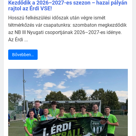
Kezdődik a 2026–2027-es szezon – hazai pályán
rajtol az Érdi VSE!
Hosszú felkészülési időszak után végre ismét
tétmérkőzés vár csapatunkra: szombaton megkezdődik
az NB III Nyugati csoportjának 2026–2027-es idénye.
Az Érdi ...
Bővebben…