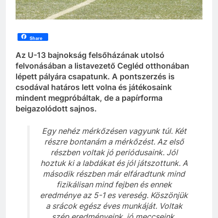
Share
Az U-13 bajnokság felsőházának utolsó
felvonásában a listavezető Cegléd otthonában
lépett pályára csapatunk. A pontszerzés is
csodával határos lett volna és játékosaink
mindent megpróbáltak, de a papírforma
beigazolódott sajnos.
Egy nehéz mérkőzésen vagyunk túl. Két
részre bontanám a mérkőzést. Az első
részben voltak jó periódusaink. Jól
hoztuk ki a labdákat és jól játszottunk. A
második részben már elfáradtunk mind
fizikálisan mind fejben és ennek
eredménye az 5-1 es vereség. Köszönjük
a srácok egész éves munkáját. Voltak
szép eredményeink, jó meccseink.