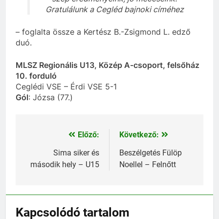
Gratulálunk a Cegléd bajnoki címéhez
– foglalta össze a Kertész B.-Zsigmond L. edző
duó.
MLSZ Regionális U13, Közép A-csoport, felsőház
10. forduló
Ceglédi VSE – Érdi VSE 5-1
Gól
: Józsa (77.)
Előző:
Következő:
Bejegyzés
navigáció
Sima siker és
Beszélgetés Fülöp
második hely – U15
Noellel – Felnőtt
Kapcsolódó tartalom