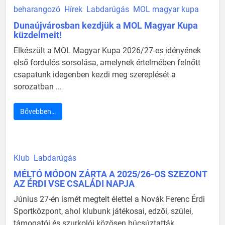
beharangozó
Hírek
Labdarúgás
MOL magyar kupa
Dunaújvárosban kezdjük a MOL Magyar Kupa
küzdelmeit!
Elkészült a MOL Magyar Kupa 2026/27-es idényének
első fordulós sorsolása, amelynek értelmében felnőtt
csapatunk idegenben kezdi meg szereplését a
sorozatban ...
Bővebben…
Klub
Labdarúgás
MÉLTÓ MÓDON ZÁRTA A 2025/26-OS SZEZONT
AZ ÉRDI VSE CSALÁDI NAPJA
Június 27-én ismét megtelt élettel a Novák Ferenc Érdi
Sportközpont, ahol klubunk játékosai, edzői, szülei,
támogatói és szurkolói közösen búcsúztatták ...