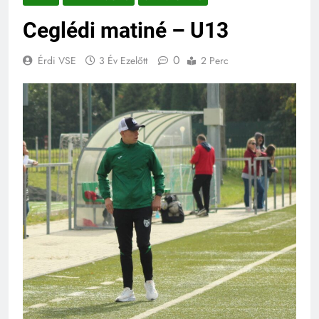
Ceglédi matiné – U13
0
Érdi VSE
3 Év Ezelőtt
2 Perc