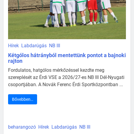
Hírek
Labdarúgás
NB III
Kétgólos hátrányból mentettünk pontot a bajnoki
rajton
Fordulatos, hatgólos mérkőzéssel kezdte meg
szereplését az Érdi VSE a 2026/27-es NB III Dél-Nyugati
csoportjában. A Novák Ferenc Érdi Sportközpontban ...
Bővebben…
beharangozó
Hírek
Labdarúgás
NB III