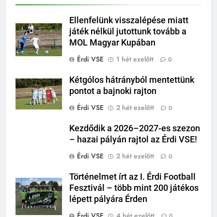
Ellenfelünk visszalépése miatt
játék nélkül jutottunk tovább a
MOL Magyar Kupában
Érdi VSE
1 hét ezelőtt
0
Kétgólos hátrányból mentettünk
pontot a bajnoki rajton
Érdi VSE
2 hét ezelőtt
0
Kezdődik a 2026–2027-es szezon
– hazai pályán rajtol az Érdi VSE!
Érdi VSE
2 hét ezelőtt
0
Történelmet írt az I. Érdi Football
Fesztivál – több mint 200 játékos
lépett pályára Érden
Érdi VSE
4 hét ezelőtt
0