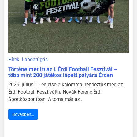
Hírek
Labdarúgás
Történelmet írt az I. Érdi Football Fesztivál –
több mint 200 játékos lépett pályára Érden
2026. július 11-én első alkalommal rendeztük meg az
Érdi Football Fesztivált a Novák Ferenc Érdi
Sportközpontban. A torna már az ...
Bővebben…