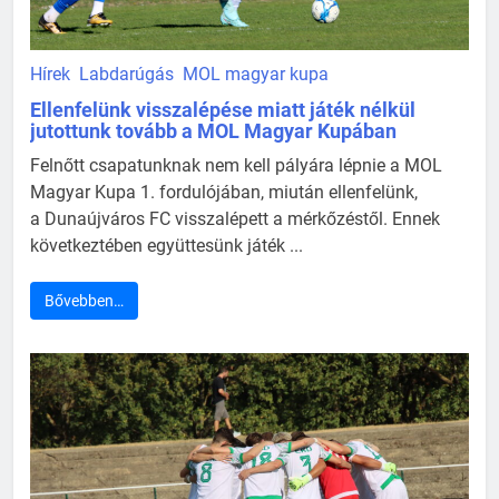
Hírek
Labdarúgás
MOL magyar kupa
Ellenfelünk visszalépése miatt játék nélkül
jutottunk tovább a MOL Magyar Kupában
Felnőtt csapatunknak nem kell pályára lépnie a MOL
Magyar Kupa 1. fordulójában, miután ellenfelünk,
a Dunaújváros FC visszalépett a mérkőzéstől. Ennek
következtében együttesünk játék ...
Bővebben…