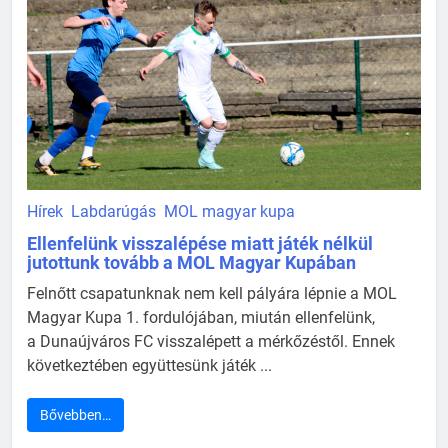
Hírek
Labdarúgás
MOL magyar kupa
Ellenfelünk visszalépése miatt játék nélkül
jutottunk tovább a MOL Magyar Kupában
Felnőtt csapatunknak nem kell pályára lépnie a MOL
Magyar Kupa 1. fordulójában, miután ellenfelünk,
a Dunaújváros FC visszalépett a mérkőzéstől. Ennek
következtében együttesünk játék ...
Bővebben…