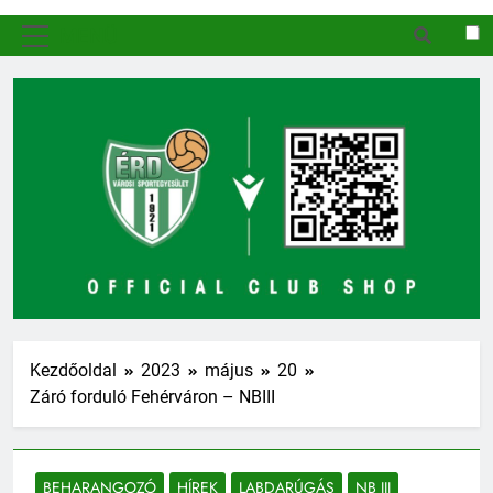
MENÜ
Kezdőoldal
2023
május
20
Záró forduló Fehérváron – NBIII
BEHARANGOZÓ
HÍREK
LABDARÚGÁS
NB III