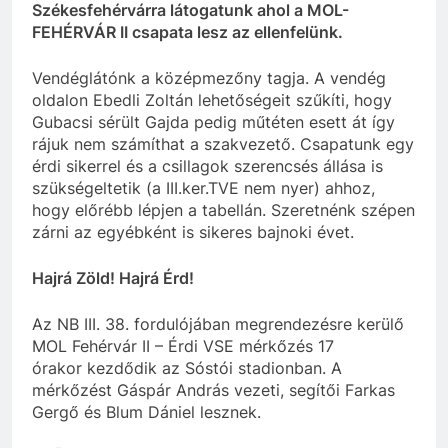
Székesfehérvárra látogatunk ahol a MOL-
FEHÉRVÁR II csapata lesz az ellenfelünk.
Vendéglátónk a középmezőny tagja. A vendég
oldalon Ebedli Zoltán lehetőségeit szűkíti, hogy
Gubacsi sérült Gajda pedig műtéten esett át így
rájuk nem számíthat a szakvezető. Csapatunk egy
érdi sikerrel és a csillagok szerencsés állása is
szükségeltetik (a III.ker.TVE nem nyer) ahhoz,
hogy előrébb lépjen a tabellán. Szeretnénk szépen
zárni az egyébként is sikeres bajnoki évet.
Hajrá Zöld! Hajrá Érd!
Az
NB
III. 38. fordulójában megrendezésre
kerülő
MOL Fehérvár II –
Érdi VSE mérkőzés 17
órakor
kezdődik
az Sóstói stadionban. A
mérkőzést Gáspár András vezeti, segítői Farkas
Gergő és Blum Dániel lesznek.