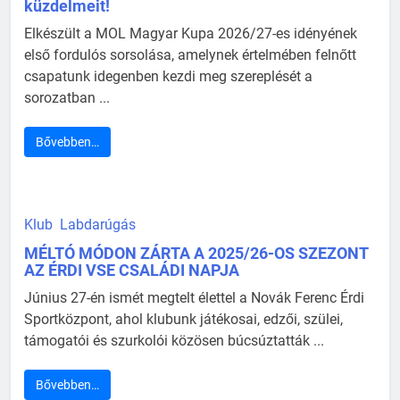
küzdelmeit!
Elkészült a MOL Magyar Kupa 2026/27-es idényének
első fordulós sorsolása, amelynek értelmében felnőtt
csapatunk idegenben kezdi meg szereplését a
sorozatban ...
Bővebben…
Klub
Labdarúgás
MÉLTÓ MÓDON ZÁRTA A 2025/26-OS SZEZONT
AZ ÉRDI VSE CSALÁDI NAPJA
Június 27-én ismét megtelt élettel a Novák Ferenc Érdi
Sportközpont, ahol klubunk játékosai, edzői, szülei,
támogatói és szurkolói közösen búcsúztatták ...
Bővebben…