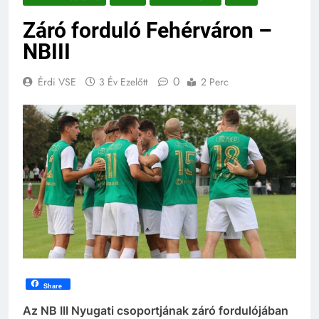
Záró forduló Fehérváron –
NBIII
0
Érdi VSE
3 Év Ezelőtt
2 Perc
Share
Az NB III Nyugati csoportjának záró fordulójában