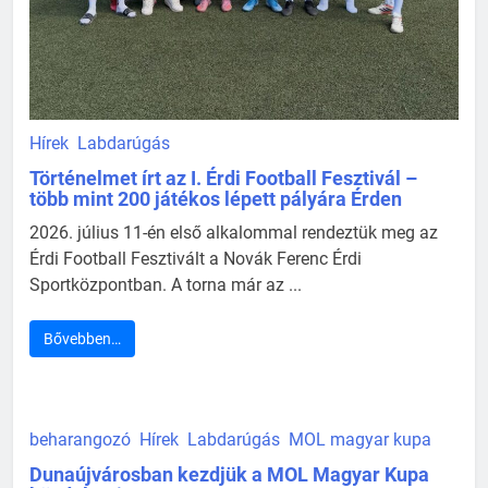
Hírek
Labdarúgás
Történelmet írt az I. Érdi Football Fesztivál –
több mint 200 játékos lépett pályára Érden
2026. július 11-én első alkalommal rendeztük meg az
Érdi Football Fesztivált a Novák Ferenc Érdi
Sportközpontban. A torna már az ...
Bővebben…
beharangozó
Hírek
Labdarúgás
MOL magyar kupa
Dunaújvárosban kezdjük a MOL Magyar Kupa