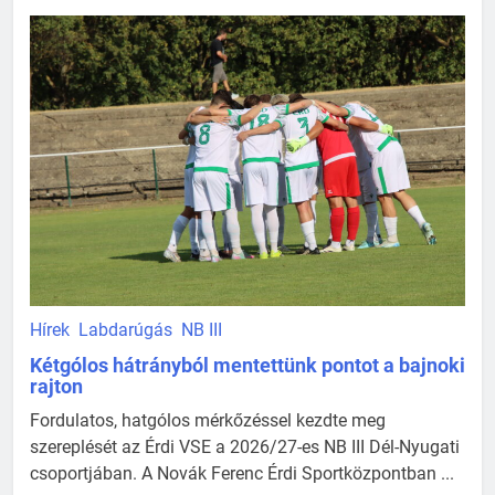
Hírek
Labdarúgás
NB III
Kétgólos hátrányból mentettünk pontot a bajnoki
rajton
Fordulatos, hatgólos mérkőzéssel kezdte meg
szereplését az Érdi VSE a 2026/27-es NB III Dél-Nyugati
csoportjában. A Novák Ferenc Érdi Sportközpontban ...