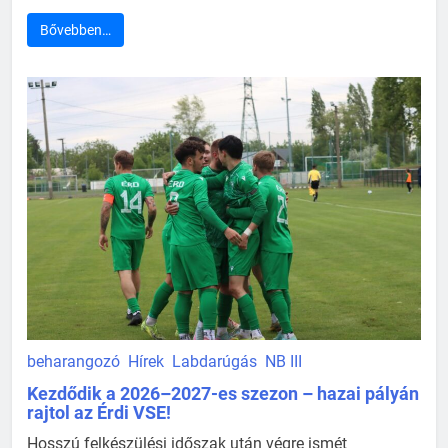
Bővebben…
beharangozó
Hírek
Labdarúgás
NB III
Kezdődik a 2026–2027-es szezon – hazai pályán
rajtol az Érdi VSE!
Hosszú felkészülési időszak után végre ismét