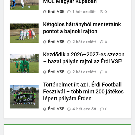
MOL Magyar Kupában
Érdi VSE
1 hét ezelőtt
0
Kétgólos hátrányból mentettünk
pontot a bajnoki rajton
Érdi VSE
2 hét ezelőtt
0
Kezdődik a 2026–2027-es szezon
– hazai pályán rajtol az Érdi VSE!
Érdi VSE
2 hét ezelőtt
0
Történelmet írt az I. Érdi Football
Fesztivál – több mint 200 játékos
lépett pályára Érden
Érdi VSE
4 hét ezelőtt
0