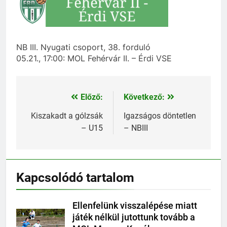
NB III. Nyugati csoport, 38. forduló
05.21., 17:00: MOL Fehérvár II. – Érdi VSE
Előző:
Következő:
Bejegyzés
navigáció
Kiszakadt a gólzsák
Igazságos döntetlen
– U15
– NBIII
Kapcsolódó tartalom
Ellenfelünk visszalépése miatt
játék nélkül jutottunk tovább a