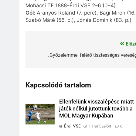
Mohácsi TE 1888–Érdi VSE 2–6 (0–4)
Gól:
Aranyos Roland (7. perc), Bagi Miron (16. 
Szabó Máté (56. p.), Jónás Dominik (83. p.)
Előz
Bejegyzés
navigáció
„Győzelemmel felérő tisztességes veresé
Kapcsolódó tartalom
Ellenfelünk visszalépése miatt
játék nélkül jutottunk tovább a
MOL Magyar Kupában
Érdi VSE
1 Hét Ezelőtt
0