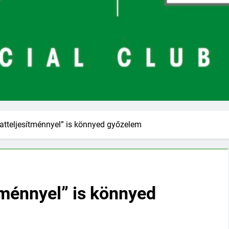
tteljesítménnyel” is könnyed győzelem
tménnyel” is könnyed