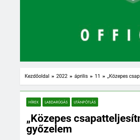
Kezdőoldal
2022
április
11
„Közepes csapa
HÍREK
LABDARÚGÁS
UTÁNPÓTLÁS
„Közepes csapatteljesí
győzelem