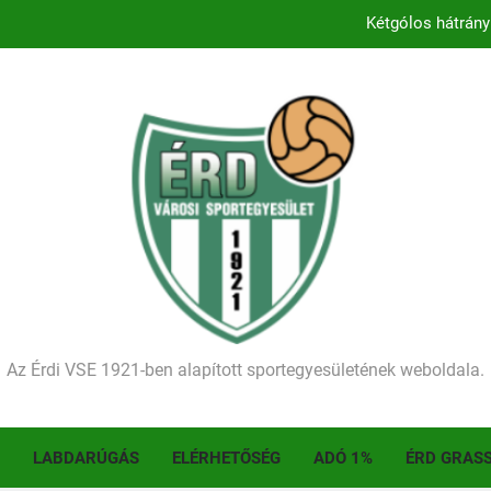
Kétgólos hátrány
Kezdődik a 2026–2027-es sze
Történelmet írt az I. Érdi Football Fesztivál – tö
Ellenfelünk visszalépése miatt játék nélkül
Kétgólos hátrány
Kezdődik a 2026–2027-es sze
Történelmet írt az I. Érdi Football Fesztivál – tö
Az Érdi VSE 1921-ben alapított sportegyesületének weboldala.
LABDARÚGÁS
ELÉRHETŐSÉG
ADÓ 1%
ÉRD GRAS