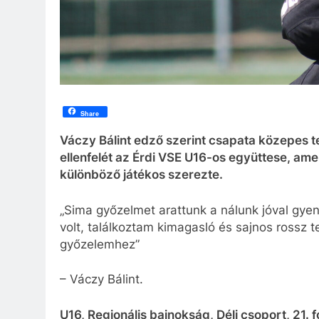
Share
Váczy Bálint edző szerint csapata közepes t
ellenfelét az Érdi VSE U16-os együttese, ame
különböző játékos szerezte.
„Sima győzelmet arattunk a nálunk jóval gyen
volt, találkoztam kimagasló és sajnos rossz t
győzelemhez”
– Váczy Bálint.
U16, Regionális bajnokság, Déli csoport, 21. 