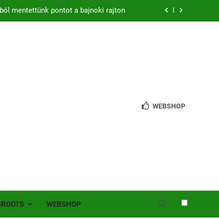
ból mentettünk pontot a bajnoki rajton
zon – hazai pályán rajtol az Érdi VSE!
bb mint 200 játékos lépett pályára Érden
 jutottunk tovább a MOL Magyar Kupában
ból mentettünk pontot a bajnoki rajton
WEBSHOP
zon – hazai pályán rajtol az Érdi VSE!
bb mint 200 játékos lépett pályára Érden
SROOTS
WEBSHOP