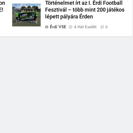
on
Történelmet írt az I. Érdi Football
E!
Fesztivál – több mint 200 játékos
lépett pályára Érden
Érdi VSE
4 Hét Ezelőtt
0