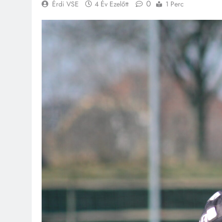
0
Érdi VSE
4 Év Ezelőtt
1 Perc