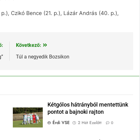
p.), Czikó Bence (21. p.), Lázár András (40. p.),
ő:
Következő:
g”
Túl a negyedik Bozsikon
Kétgólos hátrányból mentettünk
pontot a bajnoki rajton
Érdi VSE
2 Hét Ezelőtt
0