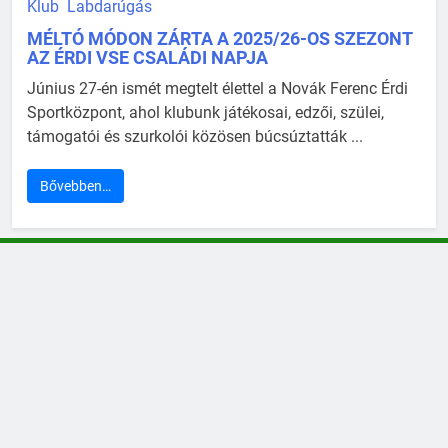
Klub
Labdarúgás
MÉLTÓ MÓDON ZÁRTA A 2025/26-OS SZEZONT
AZ ÉRDI VSE CSALÁDI NAPJA
Június 27-én ismét megtelt élettel a Novák Ferenc Érdi
Sportközpont, ahol klubunk játékosai, edzői, szülei,
támogatói és szurkolói közösen búcsúztatták ...
Bővebben…