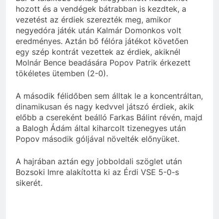
hozott és a vendégek bátrabban is kezdtek, a
vezetést az érdiek szerezték meg, amikor
negyedóra játék után Kalmár Domonkos volt
eredményes. Aztán bő félóra játékot követően
egy szép kontrát vezettek az érdiek, akiknél
Molnár Bence beadására Popov Patrik érkezett
tökéletes ütemben (2-0).
A második félidőben sem álltak le a koncentráltan,
dinamikusan és nagy kedvvel játszó érdiek, akik
előbb a csereként beálló Farkas Bálint révén, majd
a Balogh Ádám által kiharcolt tizenegyes után
Popov második góljával növelték előnyüket.
A hajrában aztán egy jobboldali szöglet után
Bozsoki Imre alakította ki az Érdi VSE 5-0-s
sikerét.