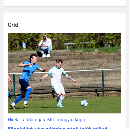
Grid
Hírek
Labdarúgás
MOL magyar kupa
Ellenfelünk visszalépése miatt játék nélkül