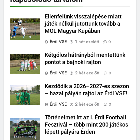
Ellenfelünk visszalépése miatt
játék nélkül jutottunk tovább a
MOL Magyar Kupában
Érdi VSE
1 hét ezelőtt
0
Kétgólos hátrányból mentettünk
pontot a bajnoki rajton
Érdi VSE
2 hét ezelőtt
0
Kezdődik a 2026–2027-es szezon
– hazai pályán rajtol az Érdi VSE!
Érdi VSE
2 hét ezelőtt
0
Történelmet írt az I. Érdi Football
Fesztivál – több mint 200 játékos
lépett pályára Érden