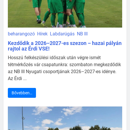
beharangozó
Hírek
Labdarúgás
NB III
Kezdődik a 2026–2027-es szezon – hazai pályán
rajtol az Érdi VSE!
Hosszú felkészülési időszak után végre ismét
tétmérkőzés vár csapatunkra: szombaton megkezdődik
az NB III Nyugati csoportjának 2026–2027-es idénye.
Az Érdi ...
Bővebben…