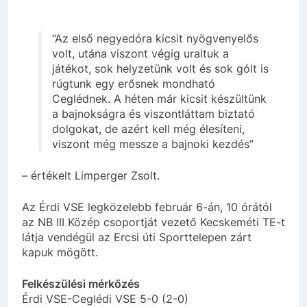
“Az első negyedóra kicsit nyögvenyelős
volt, utána viszont végig uraltuk a
játékot, sok helyzetünk volt és sok gólt is
rúgtunk egy erősnek mondható
Ceglédnek. A héten már kicsit készültünk
a bajnokságra és viszontláttam biztató
dolgokat, de azért kell még élesíteni,
viszont még messze a bajnoki kezdés”
– értékelt Limperger Zsolt.
Az Érdi VSE legközelebb február 6-án, 10 órától
az NB III Közép csoportját vezető Kecskeméti TE-t
látja vendégül az Ercsi úti Sporttelepen zárt
kapuk mögött.
Felkészülési mérkőzés
Érdi VSE-Ceglédi VSE 5-0 (2-0)