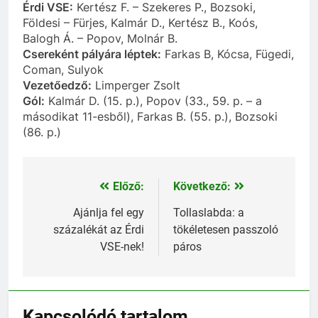
Érdi VSE:
Kertész F. – Szekeres P., Bozsoki,
Földesi – Fürjes, Kalmár D., Kertész B., Koós,
Balogh Á. – Popov, Molnár B.
Csereként pályára léptek:
Farkas B, Kócsa, Fügedi,
Coman, Sulyok
Vezetőedző:
Limperger Zsolt
Gól:
Kalmár D. (15. p.), Popov (33., 59. p. – a
másodikat 11-esből), Farkas B. (55. p.), Bozsoki
(86. p.)
Előző:
Következő:
Bejegyzés
navigáció
Ajánlja fel egy
Tollaslabda: a
százalékát az Érdi
tökéletesen passzoló
VSE-nek!
páros
Kapcsolódó tartalom