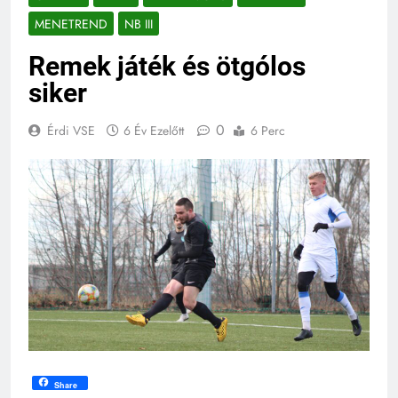
MENETREND
NB III
Remek játék és ötgólos
siker
0
Érdi VSE
6 Év Ezelőtt
6 Perc
Share