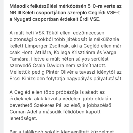
Második felkészülési mérkőzésén 5-0-ra verte az
NB III Keleti csoportjában szereplő Ceglédi VSE-t
a Nyugati csoportban érdekelt Érdi VSE.
A múlt heti VSK Tököl elleni edzőmeccsen
biztonsági okokból több játékosát is nélkülöznie
kellett Limperger Zsoltnak, aki a Cegléd ellen már
csak Honti Attilára, Kollega Krisztiánra és Varga
Tamásra, illetve a múlt héten súlyos sérülést
szenvedő Csala Dávidra nem számíthatott.
Mellettük pedig Pintér Olivér a tavaszi idénytől az
Ercsi Kinizsiben folytatja nagypályás pályafutását.
A Cegléd ellen több próbázója is akadt az
érdieknek, akik közül a védelem jobb oldalán
bevethető Szekeres Pál az első, a jobbszélső
Coman Adel a második félidőben kapott
lehetőséget.
Bár a találkozó sokáig kiegyenlített küzdelmet