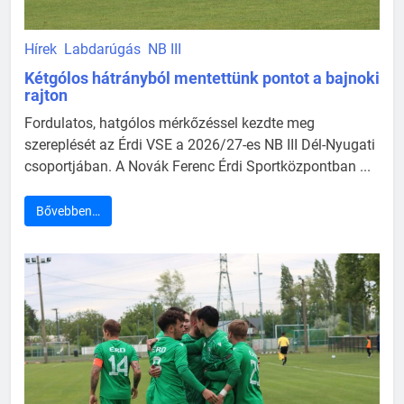
Hírek
Labdarúgás
NB III
Kétgólos hátrányból mentettünk pontot a bajnoki
rajton
Fordulatos, hatgólos mérkőzéssel kezdte meg
szereplését az Érdi VSE a 2026/27-es NB III Dél-Nyugati
csoportjában. A Novák Ferenc Érdi Sportközpontban ...
Bővebben…