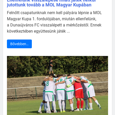
jutottunk tovább a MOL Magyar Kupában
Felnőtt csapatunknak nem kell pályára lépnie a MOL
Magyar Kupa 1. fordulójában, miután ellenfelünk,
a Dunaújváros FC visszalépett a mérkőzéstől. Ennek
következtében együttesünk játék ...
Bővebben…