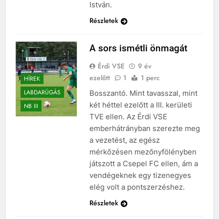
István.
Részletek
A sors ismétli önmagát
Érdi VSE
9 év
ezelőtt
1
1 perc
HÍREK
LABDARÚGÁS
Bosszantó. Mint tavasszal, mint
két héttel ezelőtt a III. kerületi
NB III
TVE ellen. Az Érdi VSE
emberhátrányban szerezte meg
a vezetést, az egész
mérkőzésen mezőnyfölényben
játszott a Csepel FC ellen, ám a
vendégeknek egy tizenegyes
elég volt a pontszerzéshez.
Részletek