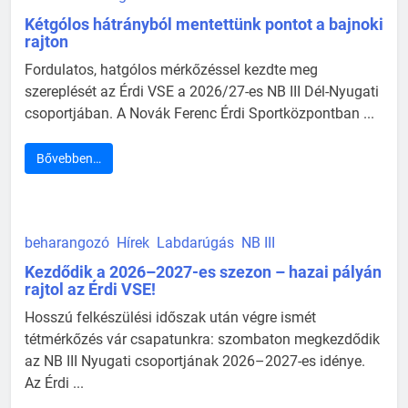
Kétgólos hátrányból mentettünk pontot a bajnoki
rajton
Fordulatos, hatgólos mérkőzéssel kezdte meg
szereplését az Érdi VSE a 2026/27-es NB III Dél-Nyugati
csoportjában. A Novák Ferenc Érdi Sportközpontban ...
Bővebben…
beharangozó
Hírek
Labdarúgás
NB III
Kezdődik a 2026–2027-es szezon – hazai pályán
rajtol az Érdi VSE!
Hosszú felkészülési időszak után végre ismét
tétmérkőzés vár csapatunkra: szombaton megkezdődik
az NB III Nyugati csoportjának 2026–2027-es idénye.
Az Érdi ...