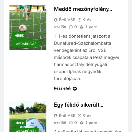
Meddő mezőnyfölény…
Érdi VSE
9 év
ezelőtt
0
1 perc
HÍREK
1–1-es döntetlent játszott a
Dunafüred-Százhalombatta
LABDARÚGÁS
vendégeként az Érdi VSE
második csapata a Pest megyei
harmadosztály délnyugati
csoportjának negyedik
fordulójában.
Részletek
Egy félidő sikerült…
Érdi VSE
9 év
ezelőtt
0
1 perc
HÍREK
LABDARÚGÁS
A szünetig jól tartotta magát, ám