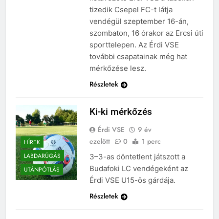
tizedik Csepel FC-t látja
vendégül szeptember 16-án,
szombaton, 16 órakor az Ercsi úti
sporttelepen. Az Érdi VSE
további csapatainak még hat
mérkőzése lesz.
Részletek
Ki-ki mérkőzés
Érdi VSE
9 év
ezelőtt
0
1 perc
HÍREK
LABDARÚGÁS
3–3-as döntetlent játszott a
Budafoki LC vendégeként az
UTÁNPÓTLÁS
Érdi VSE U15-ös gárdája.
Részletek