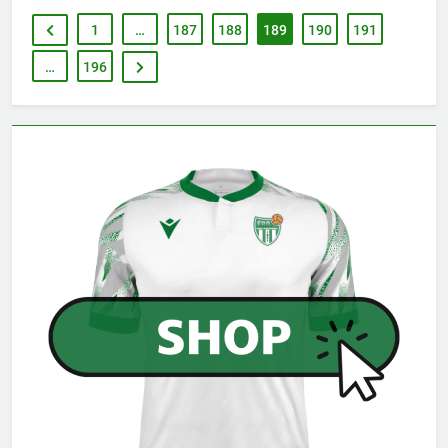
1
…
187
188
189
190
191
…
196