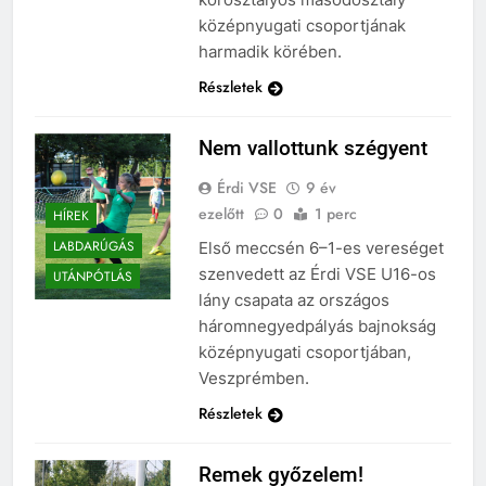
középnyugati csoportjának
harmadik körében.
Részletek
Nem vallottunk szégyent
Érdi VSE
9 év
ezelőtt
0
1 perc
HÍREK
LABDARÚGÁS
Első meccsén 6–1-es vereséget
szenvedett az Érdi VSE U16-os
UTÁNPÓTLÁS
lány csapata az országos
háromnegyedpályás bajnokság
középnyugati csoportjában,
Veszprémben.
Részletek
Remek győzelem!