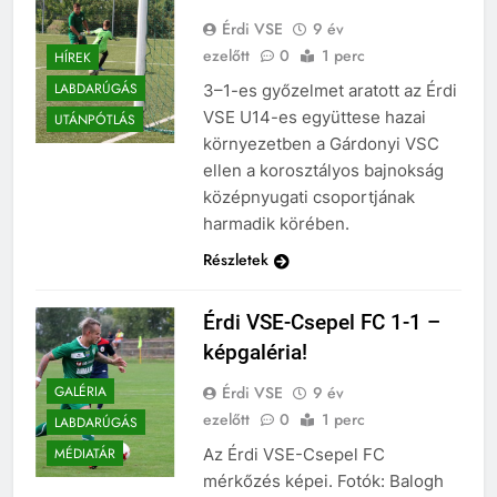
Érdi VSE
9 év
ezelőtt
0
1 perc
HÍREK
LABDARÚGÁS
3–1-es győzelmet aratott az Érdi
VSE U14-es együttese hazai
UTÁNPÓTLÁS
környezetben a Gárdonyi VSC
ellen a korosztályos bajnokság
középnyugati csoportjának
harmadik körében.
Részletek
Érdi VSE-Csepel FC 1-1 –
képgaléria!
Érdi VSE
9 év
GALÉRIA
ezelőtt
0
1 perc
LABDARÚGÁS
Az Érdi VSE-Csepel FC
MÉDIATÁR
mérkőzés képei. Fotók: Balogh