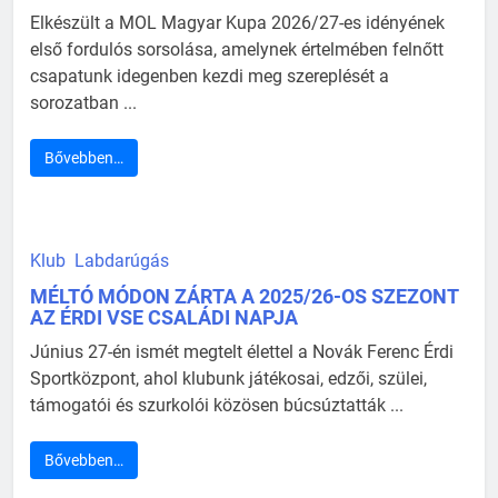
Elkészült a MOL Magyar Kupa 2026/27-es idényének
első fordulós sorsolása, amelynek értelmében felnőtt
csapatunk idegenben kezdi meg szereplését a
sorozatban ...
Bővebben…
Klub
Labdarúgás
MÉLTÓ MÓDON ZÁRTA A 2025/26-OS SZEZONT
AZ ÉRDI VSE CSALÁDI NAPJA
Június 27-én ismét megtelt élettel a Novák Ferenc Érdi
Sportközpont, ahol klubunk játékosai, edzői, szülei,
támogatói és szurkolói közösen búcsúztatták ...
Bővebben…