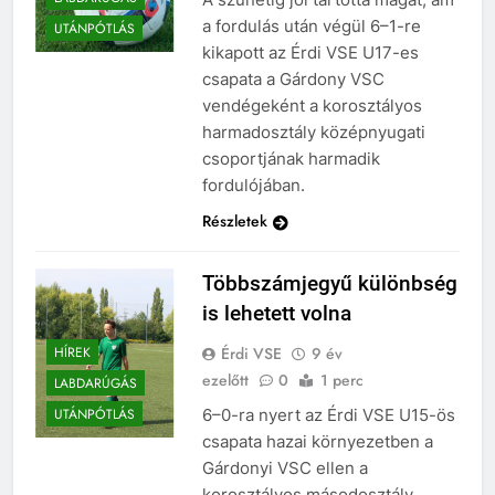
a fordulás után végül 6–1-re
UTÁNPÓTLÁS
kikapott az Érdi VSE U17-es
csapata a Gárdony VSC
vendégeként a korosztályos
harmadosztály középnyugati
csoportjának harmadik
fordulójában.
Részletek
Többszámjegyű különbség
is lehetett volna
Érdi VSE
9 év
HÍREK
ezelőtt
0
1 perc
LABDARÚGÁS
6–0-ra nyert az Érdi VSE U15-ös
UTÁNPÓTLÁS
csapata hazai környezetben a
Gárdonyi VSC ellen a
korosztályos másodosztály