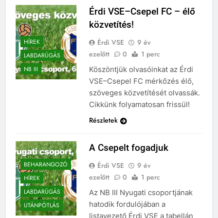
Érdi VSE–Csepel FC – élő
közvetítés!
Érdi VSE
9 év
HÍREK
ezelőtt
0
1 perc
LABDARÚGÁS
Köszöntjük olvasóinkat az Érdi
NB III
VSE–Csepel FC mérkőzés élő,
szöveges közvetítését olvassák.
Cikkünk folyamatosan frissül!
Részletek
A Csepelt fogadjuk
BEHARANGOZÓ
Érdi VSE
9 év
ezelőtt
0
1 perc
HÍREK
LABDARÚGÁS
Az NB III Nyugati csoportjának
hatodik fordulójában a
UTÁNPÓTLÁS
listavezető Érdi VSE a tabellán