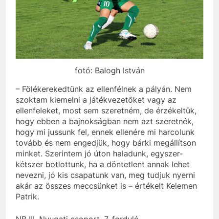
fotó: Balogh István
– Fölékerekedtünk az ellenfélnek a pályán. Nem
szoktam kiemelni a játékvezetőket vagy az
ellenfeleket, most sem szeretném, de érzékeltük,
hogy ebben a bajnokságban nem azt szeretnék,
hogy mi jussunk fel, ennek ellenére mi harcolunk
tovább és nem engedjük, hogy bárki megállítson
minket. Szerintem jó úton haladunk, egyszer-
kétszer botlottunk, ha a döntetlent annak lehet
nevezni, jó kis csapatunk van, meg tudjuk nyerni
akár az összes meccsünket is – értékelt Kelemen
Patrik.
NB III, Nyugati csoport, 7. forduló