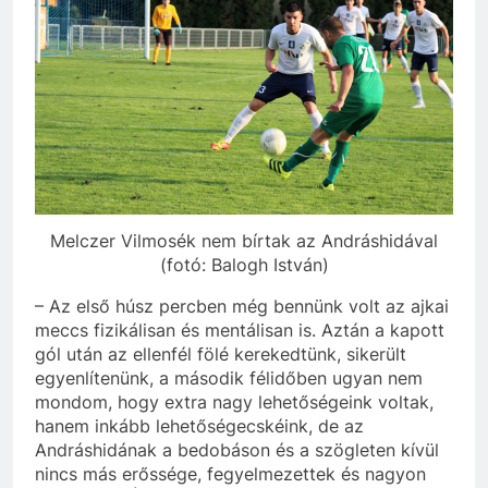
Melczer Vilmosék nem bírtak az Andráshidával
(fotó: Balogh István)
– Az első húsz percben még bennünk volt az ajkai
meccs fizikálisan és mentálisan is. Aztán a kapott
gól után az ellenfél fölé kerekedtünk, sikerült
egyenlítenünk, a második félidőben ugyan nem
mondom, hogy extra nagy lehetőségeink voltak,
hanem inkább lehetőségecskéink, de az
Andráshidának a bedobáson és a szögleten kívül
nincs más erőssége, fegyelmezettek és nagyon