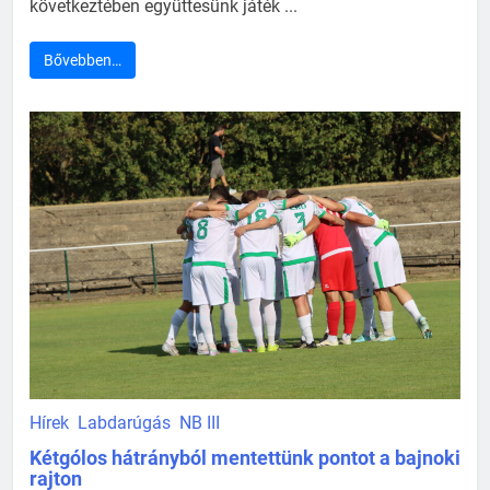
következtében együttesünk játék ...
Bővebben…
Hírek
Labdarúgás
NB III
Kétgólos hátrányból mentettünk pontot a bajnoki
rajton