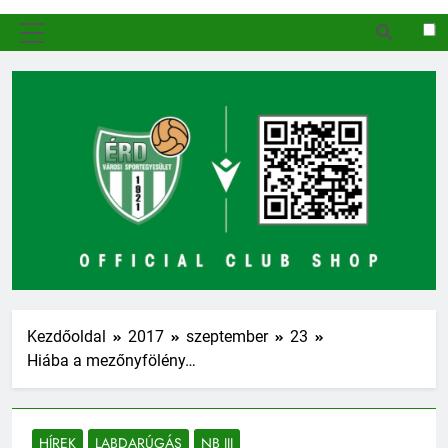
MENÜ
Kezdőoldal
2017
szeptember
23
Hiába a mezőnyfölény…
HÍREK
LABDARÚGÁS
NB III