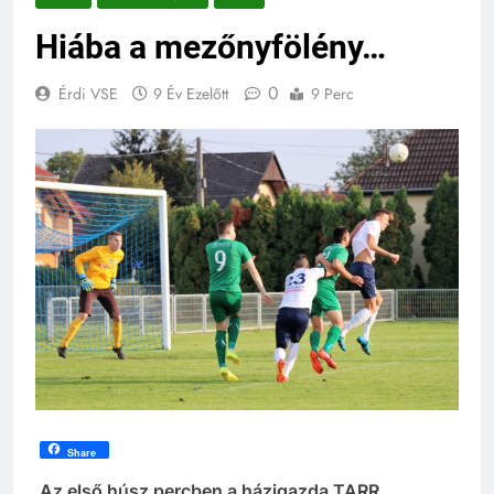
Hiába a mezőnyfölény…
0
Érdi VSE
9 Év Ezelőtt
9 Perc
Share
Az első húsz percben a házigazda TARR