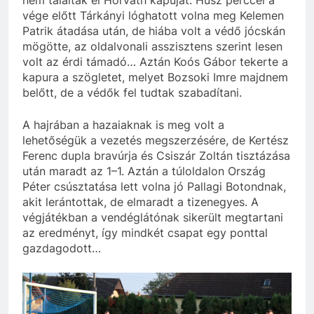
vége előtt Tárkányi lóghatott volna meg Kelemen
Patrik átadása után, de hiába volt a védő jócskán
mögötte, az oldalvonali asszisztens szerint lesen
volt az érdi támadó… Aztán Koós Gábor tekerte a
kapura a szögletet, melyet Bozsoki Imre majdnem
belőtt, de a védők fel tudtak szabadítani.
A hajrában a hazaiaknak is meg volt a
lehetőségük a vezetés megszerzésére, de Kertész
Ferenc dupla bravúrja és Csiszár Zoltán tisztázása
után maradt az 1–1. Aztán a túloldalon Ország
Péter csúsztatása lett volna jó Pallagi Botondnak,
akit lerántottak, de elmaradt a tizenegyes. A
végjátékban a vendéglátónak sikerült megtartani
az eredményt, így mindkét csapat egy ponttal
gazdagodott…