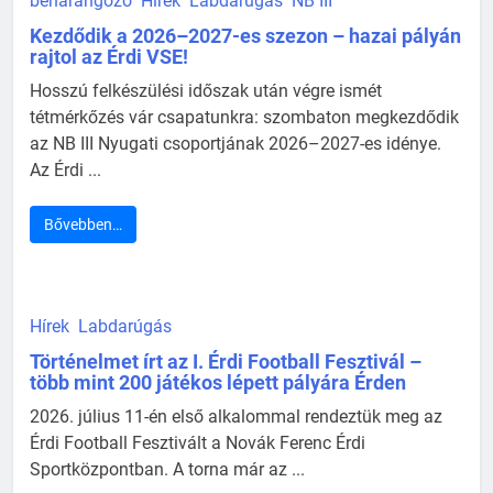
beharangozó
Hírek
Labdarúgás
NB III
Kezdődik a 2026–2027-es szezon – hazai pályán
rajtol az Érdi VSE!
Hosszú felkészülési időszak után végre ismét
tétmérkőzés vár csapatunkra: szombaton megkezdődik
az NB III Nyugati csoportjának 2026–2027-es idénye.
Az Érdi ...
Bővebben…
Hírek
Labdarúgás
Történelmet írt az I. Érdi Football Fesztivál –
több mint 200 játékos lépett pályára Érden
2026. július 11-én első alkalommal rendeztük meg az
Érdi Football Fesztivált a Novák Ferenc Érdi
Sportközpontban. A torna már az ...