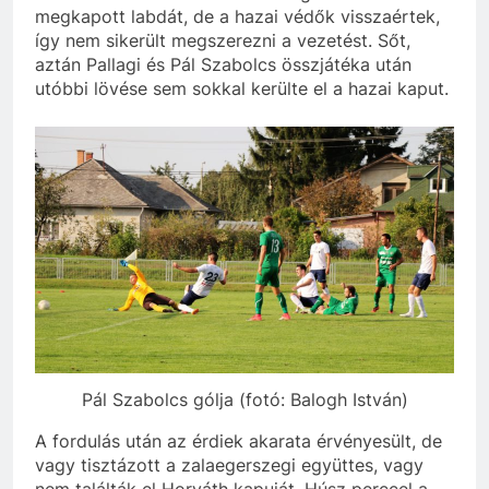
megkapott labdát, de a hazai védők visszaértek,
így nem sikerült megszerezni a vezetést. Sőt,
aztán Pallagi és Pál Szabolcs összjátéka után
utóbbi lövése sem sokkal kerülte el a hazai kaput.
Pál Szabolcs gólja (fotó: Balogh István)
A fordulás után az érdiek akarata érvényesült, de
vagy tisztázott a zalaegerszegi együttes, vagy
nem találták el Horváth kapuját. Húsz perccel a