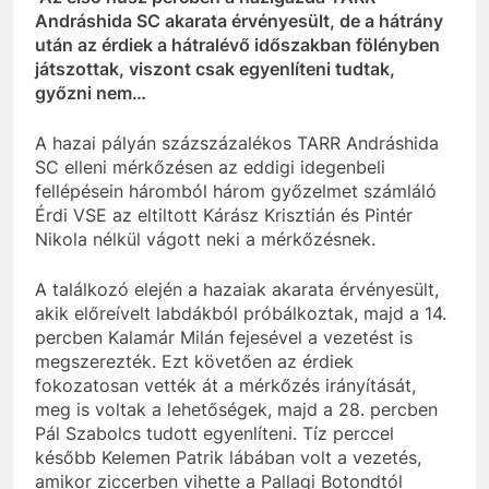
Andráshida SC akarata érvényesült, de a hátrány
után az érdiek a hátralévő időszakban fölényben
játszottak, viszont csak egyenlíteni tudtak,
győzni nem…
A hazai pályán százszázalékos TARR Andráshida
SC elleni mérkőzésen az eddigi idegenbeli
fellépésein háromból három győzelmet számláló
Érdi VSE az eltiltott Kárász Krisztián és Pintér
Nikola nélkül vágott neki a mérkőzésnek.
A találkozó elején a hazaiak akarata érvényesült,
akik előreívelt labdákból próbálkoztak, majd a 14.
percben Kalamár Milán fejesével a vezetést is
megszerezték. Ezt követően az érdiek
fokozatosan vették át a mérkőzés irányítását,
meg is voltak a lehetőségek, majd a 28. percben
Pál Szabolcs tudott egyenlíteni. Tíz perccel
később Kelemen Patrik lábában volt a vezetés,
amikor ziccerben vihette a Pallagi Botondtól