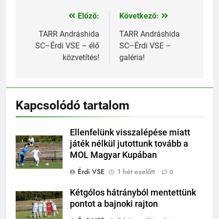
Előző:
Következő:
Bejegyzés
navigáció
TARR Andráshida
TARR Andráshida
SC–Érdi VSE – élő
SC–Érdi VSE –
közvetítés!
galéria!
Kapcsolódó tartalom
Ellenfelünk visszalépése miatt
játék nélkül jutottunk tovább a
MOL Magyar Kupában
Érdi VSE
1 hét ezelőtt
0
Kétgólos hátrányból mentettünk
pontot a bajnoki rajton