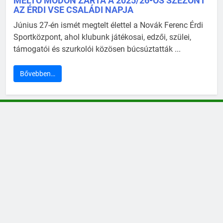
MÉLTÓ MÓDON ZÁRTA A 2025/26-OS SZEZONT
AZ ÉRDI VSE CSALÁDI NAPJA
Június 27-én ismét megtelt élettel a Novák Ferenc Érdi
Sportközpont, ahol klubunk játékosai, edzői, szülei,
támogatói és szurkolói közösen búcsúztatták ...
Bővebben…