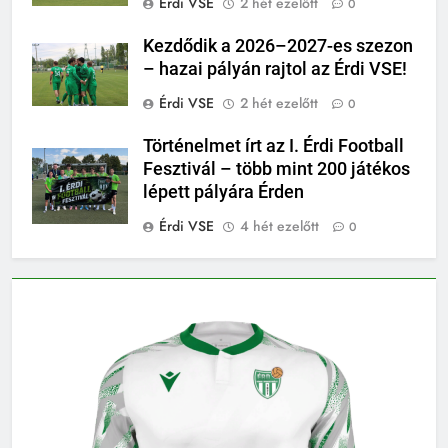
Érdi VSE
2 hét ezelőtt
0
Kezdődik a 2026–2027-es szezon
– hazai pályán rajtol az Érdi VSE!
Érdi VSE
2 hét ezelőtt
0
Történelmet írt az I. Érdi Football
Fesztivál – több mint 200 játékos
lépett pályára Érden
Érdi VSE
4 hét ezelőtt
0