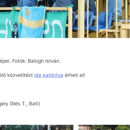
ei. Fotók: Balogh István.
 élő közvetítést
ide kattintva
érheti el!
y (Illés T., Bati)