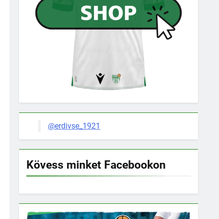
@erdivse_1921
Kövess minket Facebookon