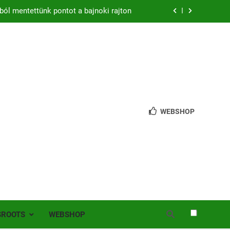
zon – hazai pályán rajtol az Érdi VSE!
bb mint 200 játékos lépett pályára Érden
 jutottunk tovább a MOL Magyar Kupában
ból mentettünk pontot a bajnoki rajton
zon – hazai pályán rajtol az Érdi VSE!
WEBSHOP
bb mint 200 játékos lépett pályára Érden
SROOTS
WEBSHOP