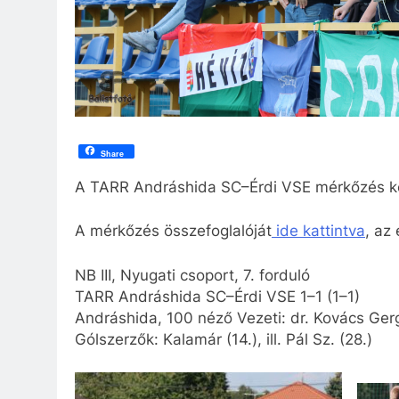
Share
A TARR Andráshida SC–Érdi VSE mérkőzés kép
A mérkőzés összefoglalóját
ide kattintva
, az
NB III, Nyugati csoport, 7. forduló
TARR Andráshida SC–Érdi VSE 1–1 (1–1)
Andráshida, 100 néző Vezeti: dr. Kovács Gergel
Gólszerzők: Kalamár (14.), ill. Pál Sz. (28.)