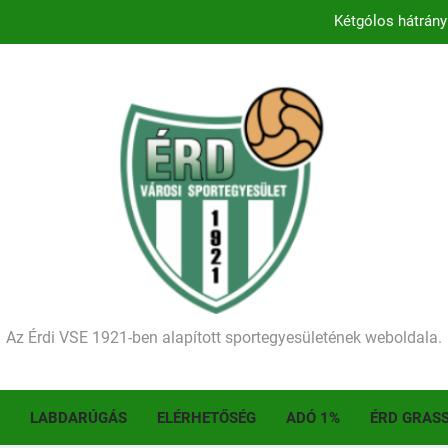
Kezdődik a 2026–2027-es sze
Történelmet írt az I. Érdi Football Fesztivál – tö
Ellenfelünk visszalépése miatt játék nélkül
Kétgólos hátrány
Kezdődik a 2026–2027-es sze
Történelmet írt az I. Érdi Football Fesztivál – tö
Az Érdi VSE 1921-ben alapított sportegyesületének weboldala.
LABDARÚGÁS
ELÉRHETŐSÉG
ADÓ 1%
ÉRD GRAS