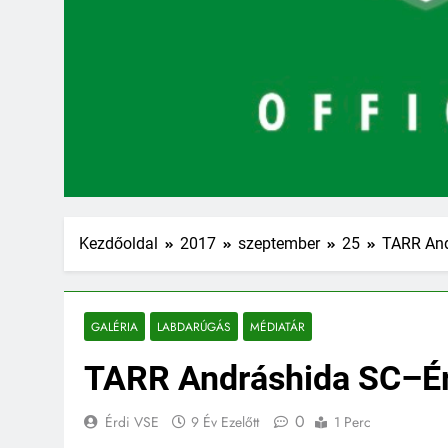
Kezdőoldal
2017
szeptember
25
TARR And
GALÉRIA
LABDARÚGÁS
MÉDIATÁR
TARR Andráshida SC–Érd
0
Érdi VSE
9 Év Ezelőtt
1 Perc