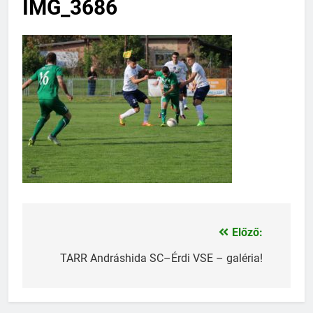
IMG_3686
Előző:
Bejegyzés
navigáció
TARR Andráshida SC–Érdi VSE – galéria!