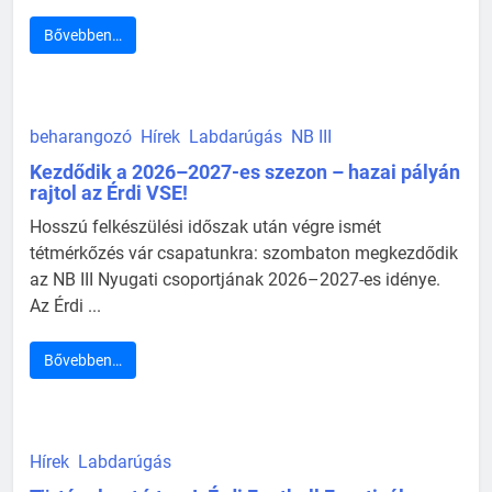
Bővebben…
beharangozó
Hírek
Labdarúgás
NB III
Kezdődik a 2026–2027-es szezon – hazai pályán
rajtol az Érdi VSE!
Hosszú felkészülési időszak után végre ismét
tétmérkőzés vár csapatunkra: szombaton megkezdődik
az NB III Nyugati csoportjának 2026–2027-es idénye.
Az Érdi ...
Bővebben…
Hírek
Labdarúgás