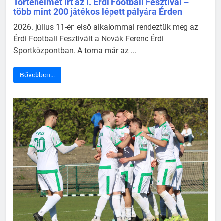
Történelmet írt az I. Érdi Football Fesztivál –
több mint 200 játékos lépett pályára Érden
2026. július 11-én első alkalommal rendeztük meg az
Érdi Football Fesztivált a Novák Ferenc Érdi
Sportközpontban. A torna már az ...
Bővebben…