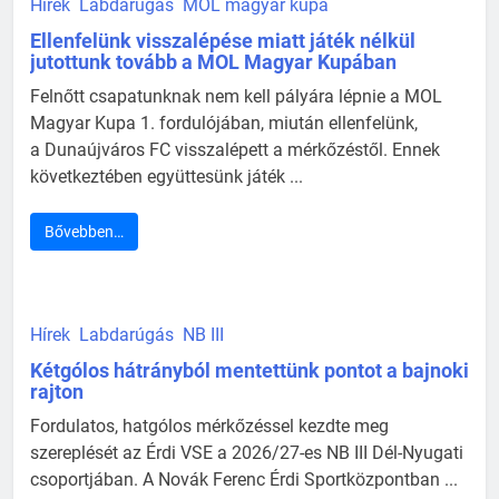
Hírek
Labdarúgás
MOL magyar kupa
Ellenfelünk visszalépése miatt játék nélkül
jutottunk tovább a MOL Magyar Kupában
Felnőtt csapatunknak nem kell pályára lépnie a MOL
Magyar Kupa 1. fordulójában, miután ellenfelünk,
a Dunaújváros FC visszalépett a mérkőzéstől. Ennek
következtében együttesünk játék ...
Bővebben…
Hírek
Labdarúgás
NB III
Kétgólos hátrányból mentettünk pontot a bajnoki
rajton
Fordulatos, hatgólos mérkőzéssel kezdte meg
szereplését az Érdi VSE a 2026/27-es NB III Dél-Nyugati
csoportjában. A Novák Ferenc Érdi Sportközpontban ...