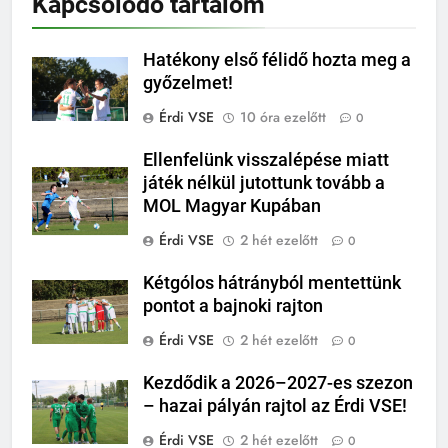
Kapcsolódó tartalom
Hatékony első félidő hozta meg a
győzelmet!
Érdi VSE
10 óra ezelőtt
0
Ellenfelünk visszalépése miatt
játék nélkül jutottunk tovább a
MOL Magyar Kupában
Érdi VSE
2 hét ezelőtt
0
Kétgólos hátrányból mentettünk
pontot a bajnoki rajton
Érdi VSE
2 hét ezelőtt
0
Kezdődik a 2026–2027-es szezon
– hazai pályán rajtol az Érdi VSE!
Érdi VSE
2 hét ezelőtt
0