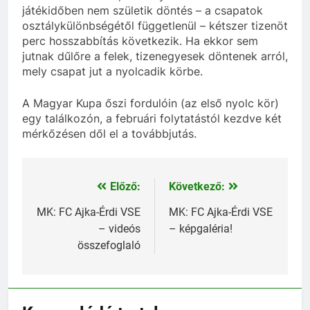
játékidőben nem születik döntés – a csapatok
osztálykülönbségétől függetlenül – kétszer tizenöt
perc hosszabbítás következik. Ha ekkor sem
jutnak dűlőre a felek, tizenegyesek döntenek arról,
mely csapat jut a nyolcadik körbe.
A Magyar Kupa őszi fordulóin (az első nyolc kör)
egy találkozón, a februári folytatástól kezdve két
mérkőzésen dől el a továbbjutás.
Előző:
Következő:
Bejegyzés
navigáció
MK: FC Ajka-Érdi VSE
MK: FC Ajka-Érdi VSE
– videós
– képgaléria!
összefoglaló