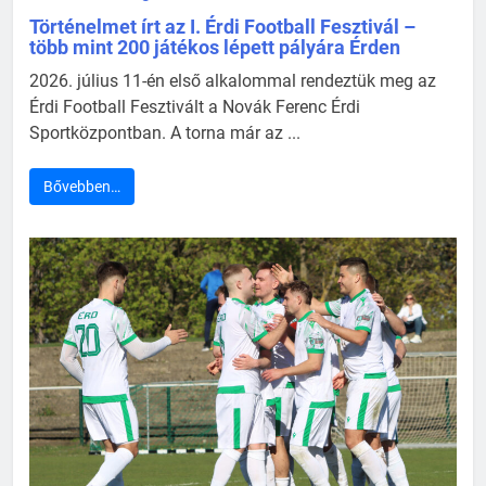
Történelmet írt az I. Érdi Football Fesztivál –
több mint 200 játékos lépett pályára Érden
2026. július 11-én első alkalommal rendeztük meg az
Érdi Football Fesztivált a Novák Ferenc Érdi
Sportközpontban. A torna már az ...
Bővebben…