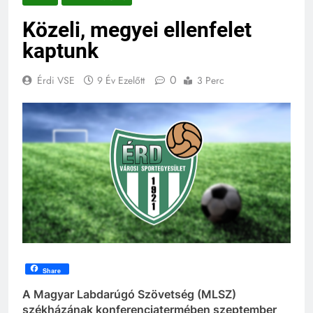
Közeli, megyei ellenfelet
kaptunk
0
Érdi VSE
9 Év Ezelőtt
3 Perc
Share
A Magyar Labdarúgó Szövetség (MLSZ)
székházának konferenciatermében szeptember