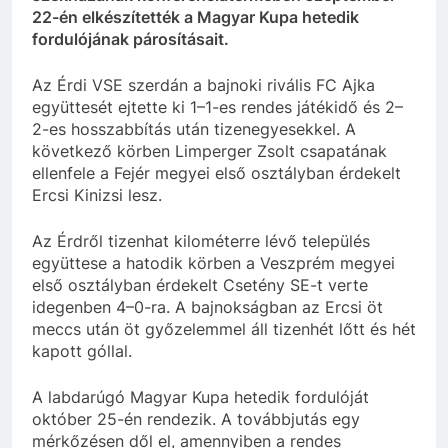
22-én elkészítették a Magyar Kupa hetedik
fordulójának párosításait.
Az Érdi VSE szerdán a bajnoki rivális FC Ajka
együttesét ejtette ki 1–1-es rendes játékidő és 2–
2-es hosszabbítás után tizenegyesekkel. A
következő körben Limperger Zsolt csapatának
ellenfele a Fejér megyei első osztályban érdekelt
Ercsi Kinizsi lesz.
Az Érdről tizenhat kilométerre lévő település
együttese a hatodik körben a Veszprém megyei
első osztályban érdekelt Csetény SE-t verte
idegenben 4–0-ra. A bajnokságban az Ercsi öt
meccs után öt győzelemmel áll tizenhét lőtt és hét
kapott góllal.
A labdarúgó Magyar Kupa hetedik fordulóját
október 25-én rendezik. A továbbjutás egy
mérkőzésen dől el, amennyiben a rendes