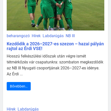
beharangozó
Hírek
Labdarúgás
NB III
Kezdődik a 2026–2027-es szezon – hazai pályán
rajtol az Érdi VSE!
Hosszú felkészülési időszak után végre ismét
tétmérkőzés vár csapatunkra: szombaton megkezdődik
az NB III Nyugati csoportjának 2026–2027-es idénye.
Az Érdi ...
Bővebben…
Hírek
Labdarúgás