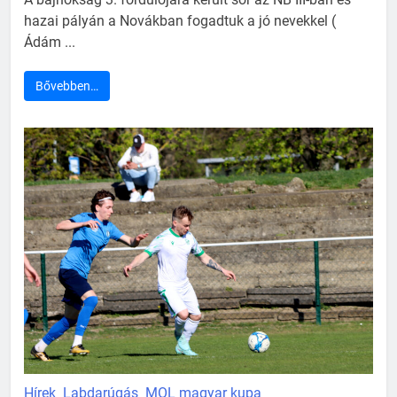
hazai pályán a Novákban fogadtuk a jó nevekkel (
Ádám ...
Bővebben…
Hírek
Labdarúgás
MOL magyar kupa