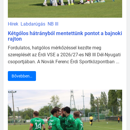
Hírek
Labdarúgás
NB III
Kétgólos hátrányból mentettünk pontot a bajnoki
rajton
Fordulatos, hatgólos mérkőzéssel kezdte meg
szereplését az Érdi VSE a 2026/27-es NB III Dél-Nyugati
csoportjában. A Novák Ferenc Érdi Sportközpontban ...
Bővebben…