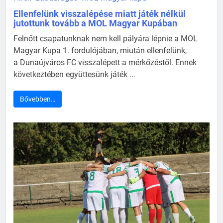
Ellenfelünk visszalépése miatt játék nélkül
jutottunk tovább a MOL Magyar Kupában
Felnőtt csapatunknak nem kell pályára lépnie a MOL
Magyar Kupa 1. fordulójában, miután ellenfelünk,
a Dunaújváros FC visszalépett a mérkőzéstől. Ennek
következtében együttesünk játék ...
Bővebben…