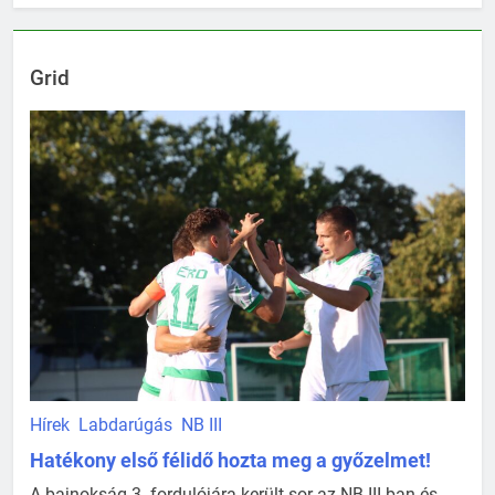
Grid
Hírek
Labdarúgás
NB III
Hatékony első félidő hozta meg a győzelmet!
A bajnokság 3. fordulójára került sor az NB III-ban és