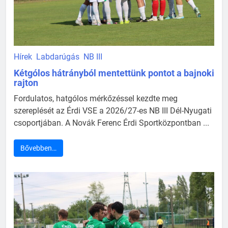
Hírek
Labdarúgás
NB III
Kétgólos hátrányból mentettünk pontot a bajnoki
rajton
Fordulatos, hatgólos mérkőzéssel kezdte meg
szereplését az Érdi VSE a 2026/27-es NB III Dél-Nyugati
csoportjában. A Novák Ferenc Érdi Sportközpontban ...
Bővebben…