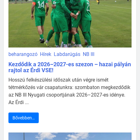
beharangozó
Hírek
Labdarúgás
NB III
Kezdődik a 2026–2027-es szezon – hazai pályán
rajtol az Érdi VSE!
Hosszú felkészülési időszak után végre ismét
tétmérkőzés vár csapatunkra: szombaton megkezdődik
az NB III Nyugati csoportjának 2026–2027-es idénye.
Az Érdi ...
Bővebben…