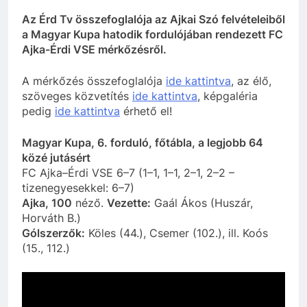
Az Érd Tv összefoglalója az Ajkai Szó felvételeiből
a Magyar Kupa hatodik fordulójában rendezett FC
Ajka-Érdi VSE mérkőzésről.
A mérkőzés összefoglalója
ide kattintva
, az élő,
szöveges közvetítés
ide kattintva
, képgaléria
pedig
ide kattintva
érhető el!
Magyar Kupa, 6. forduló, főtábla, a legjobb 64
közé jutásért
FC Ajka–Érdi VSE 6–7 (1–1, 1–1, 2–1, 2–2 –
tizenegyesekkel: 6–7)
Ajka, 100
néző.
Vezette:
Gaál Ákos (Huszár,
Horváth B.)
Gólszerzők:
Köles (44.), Csemer (102.), ill. Koós
(15., 112.)