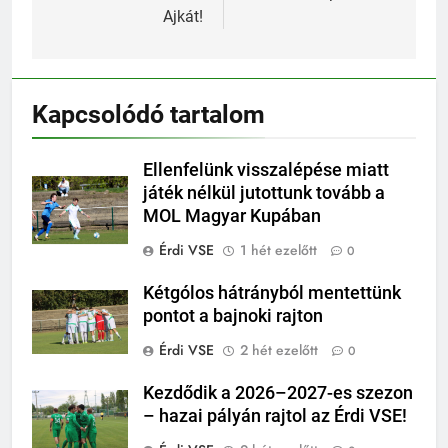
Ajkát!
Kapcsolódó tartalom
Ellenfelünk visszalépése miatt
játék nélkül jutottunk tovább a
MOL Magyar Kupában
Érdi VSE
1 hét ezelőtt
0
Kétgólos hátrányból mentettünk
pontot a bajnoki rajton
Érdi VSE
2 hét ezelőtt
0
Kezdődik a 2026–2027-es szezon
– hazai pályán rajtol az Érdi VSE!