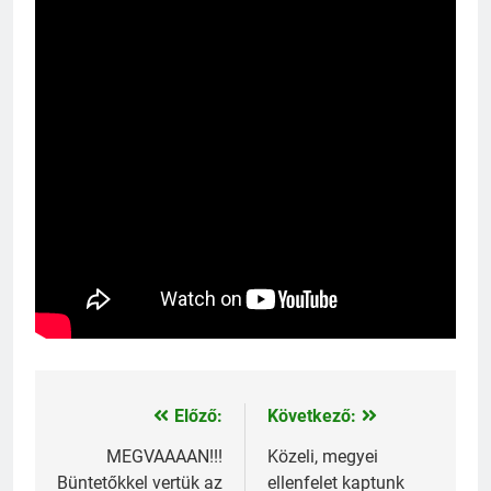
Előző:
Következő:
Bejegyzés
navigáció
MEGVAAAAN!!!
Közeli, megyei
Büntetőkkel vertük az
ellenfelet kaptunk