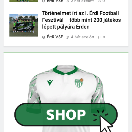
Érdi VSE
2 hét ezelőtt
0
Történelmet írt az I. Érdi Football
Fesztivál – több mint 200 játékos
lépett pályára Érden
Érdi VSE
4 hét ezelőtt
0