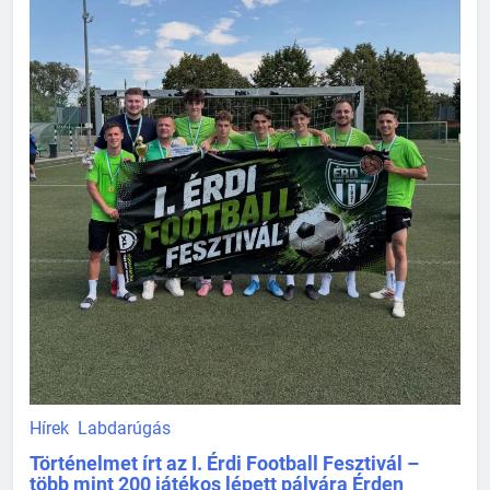
Hírek
Labdarúgás
Történelmet írt az I. Érdi Football Fesztivál –
több mint 200 játékos lépett pályára Érden