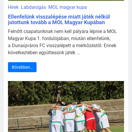
Hírek
Labdarúgás
MOL magyar kupa
Ellenfelünk visszalépése miatt játék nélkül
jutottunk tovább a MOL Magyar Kupában
Felnőtt csapatunknak nem kell pályára lépnie a MOL
Magyar Kupa 1. fordulójában, miután ellenfelünk,
a Dunaújváros FC visszalépett a mérkőzéstől. Ennek
következtében együttesünk játék ...
Bővebben…