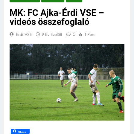
MK: FC Ajka-Érdi VSE –
videós összefoglaló
0
Érdi VSE
9 Év Ezelőtt
1 Perc
Share