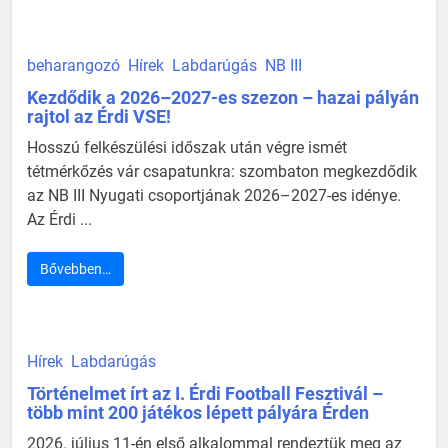
beharangozó
Hírek
Labdarúgás
NB III
Kezdődik a 2026–2027-es szezon – hazai pályán
rajtol az Érdi VSE!
Hosszú felkészülési időszak után végre ismét
tétmérkőzés vár csapatunkra: szombaton megkezdődik
az NB III Nyugati csoportjának 2026–2027-es idénye.
Az Érdi ...
Bővebben…
Hírek
Labdarúgás
Történelmet írt az I. Érdi Football Fesztivál –
több mint 200 játékos lépett pályára Érden
2026. július 11-én első alkalommal rendeztük meg az