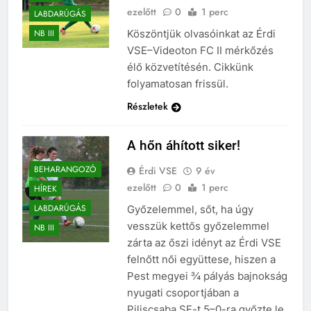
ezelőtt
0
1 perc
LABDARÚGÁS
Köszöntjük olvasóinkat az Érdi
NB III
VSE–Videoton FC II mérkőzés
élő közvetítésén. Cikkünk
folyamatosan frissül.
Részletek
A hőn áhított siker!
BEHARANGOZÓ
Érdi VSE
9 év
ezelőtt
0
1 perc
HÍREK
LABDARÚGÁS
Győzelemmel, sőt, ha úgy
vesszük kettős győzelemmel
NB III
zárta az őszi idényt az Érdi VSE
felnőtt női együttese, hiszen a
Pest megyei ¾ pályás bajnokság
nyugati csoportjában a
Piliscsaba SE-t 5–0-ra győzte le,