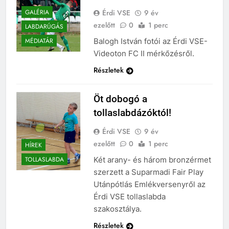
Érdi VSE
9 év
GALÉRIA
ezelőtt
0
1 perc
LABDARÚGÁS
Balogh István fotói az Érdi VSE-
MÉDIATÁR
Videoton FC II mérkőzésről.
Részletek
Öt dobogó a
tollaslabdázóktól!
Érdi VSE
9 év
ezelőtt
0
1 perc
HÍREK
Két arany- és három bronzérmet
TOLLASLABDA
szerzett a Suparmadi Fair Play
Utánpótlás Emlékversenyről az
Érdi VSE tollaslabda
szakosztálya.
Részletek