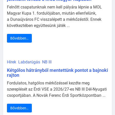
Felnőtt csapatunknak nem kell pályára lépnie a MOL
Magyar Kupa 1. fordulójában, miután ellenfelünk,
a Dunaújváros FC visszalépett a mérkőzéstől. Ennek
következtében együttesünk játék ...
Bővebben…
Hírek
Labdarúgás
NB III
Kétgólos hátrányból mentettünk pontot a bajnoki
rajton
Fordulatos, hatgólos mérkőzéssel kezdte meg
szereplését az Érdi VSE a 2026/27-es NB III Dél-Nyugati
csoportjában. A Novák Ferenc Érdi Sportközpontban ...
Bővebben…