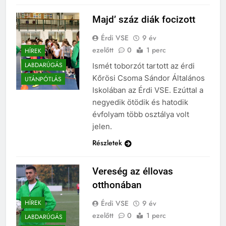
Majd’ száz diák focizott
Érdi VSE
9 év
ezelőtt
0
1 perc
HÍREK
LABDARÚGÁS
Ismét toborzót tartott az érdi
Kőrösi Csoma Sándor Általános
UTÁNPÓTLÁS
Iskolában az Érdi VSE. Ezúttal a
negyedik ötödik és hatodik
évfolyam több osztálya volt
jelen.
Részletek
Vereség az éllovas
otthonában
Érdi VSE
9 év
HÍREK
ezelőtt
0
1 perc
LABDARÚGÁS