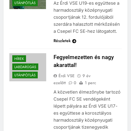
Az Érdi VSE U19-es együttese a
UTÁNPÓTLÁS
harmadosztály középnyugati
csoportjának 12. fordulójából
szerdára halasztott mérkőzésén
a Csepel FC SE-hez látogatott.
Részletek
Fegyelmezetten és nagy
HÍREK
akarattal!
LABDARÚGÁS
UTÁNPÓTLÁS
Érdi VSE
9 év
ezelőtt
0
1 perc
A közvetlen élmezőnybe tartozó
Csepel FC SE vendégeként
lépett pályára az Érdi VSE U17-
es együttese a korosztályos
harmadosztály középnyugati
csoportjának tizenegyedik