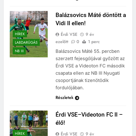
Balázsovics Máté döntött a
Vidi II ellen!
Érdi VSE
9 év
HÍREK
ezelőtt
0
1 perc
LABDARÚGÁS
Balázsovics Máté 55. percben
NB III
szerzett fejesgóljával győzött az
Érdi VSE a Videoton FC második
csapata ellen az NB III Nyugati
csoportjának tizenötödik
fordulójában.
Részletek
Érdi VSE–Videoton FC II –
élő!
Érdi VSE
9 év
HÍREK