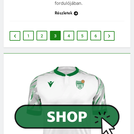
fordulójában.
Részletek
1
2
3
4
5
6