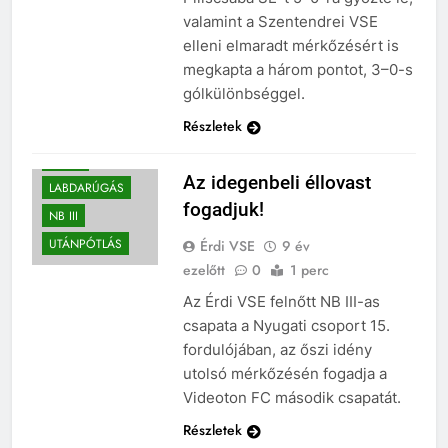
valamint a Szentendrei VSE
elleni elmaradt mérkőzésért is
megkapta a három pontot, 3–0-s
gólkülönbséggel.
Részletek
BEHARANGOZÓ
HÍREK
Az idegenbeli éllovast
LABDARÚGÁS
fogadjuk!
NB III
UTÁNPÓTLÁS
Érdi VSE
9 év
ezelőtt
0
1 perc
Az Érdi VSE felnőtt NB III-as
csapata a Nyugati csoport 15.
fordulójában, az őszi idény
utolsó mérkőzésén fogadja a
Videoton FC második csapatát.
Részletek