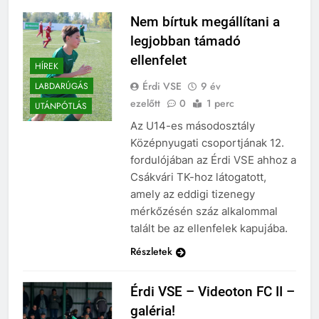
Nem bírtuk megállítani a
legjobban támadó
ellenfelet
HÍREK
Érdi VSE
9 év
LABDARÚGÁS
ezelőtt
0
1 perc
UTÁNPÓTLÁS
Az U14-es másodosztály
Középnyugati csoportjának 12.
fordulójában az Érdi VSE ahhoz a
Csákvári TK-hoz látogatott,
amely az eddigi tizenegy
mérkőzésén száz alkalommal
talált be az ellenfelek kapujába.
Részletek
Érdi VSE – Videoton FC II –
galéria!