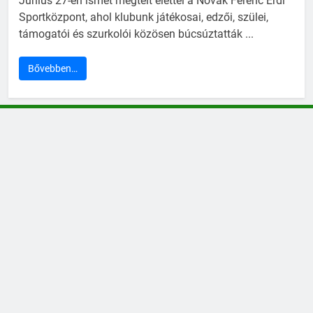
Június 27-én ismét megtelt élettel a Novák Ferenc Érdi
Sportközpont, ahol klubunk játékosai, edzői, szülei,
támogatói és szurkolói közösen búcsúztatták ...
Bővebben…