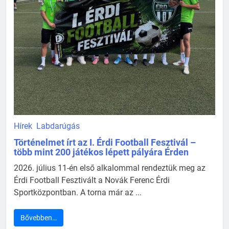
Hírek
Labdarúgás
Történelmet írt az I. Érdi Football Fesztivál –
több mint 200 játékos lépett pályára Érden
2026. július 11-én első alkalommal rendeztük meg az
Érdi Football Fesztivált a Novák Ferenc Érdi
Sportközpontban. A torna már az ...
Bővebben…