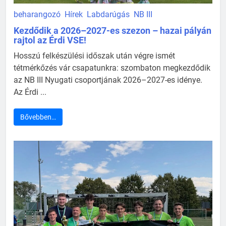
beharangozó
Hírek
Labdarúgás
NB III
Kezdődik a 2026–2027-es szezon – hazai pályán
rajtol az Érdi VSE!
Hosszú felkészülési időszak után végre ismét
tétmérkőzés vár csapatunkra: szombaton megkezdődik
az NB III Nyugati csoportjának 2026–2027-es idénye.
Az Érdi ...
Bővebben…