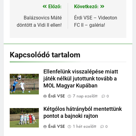
Előző:
Következő:
Bejegyzés
navigáció
Balázsovics Máté
Érdi VSE – Videoton
döntött a Vidi II ellen!
FC II – galéria!
Kapcsolódó tartalom
Ellenfelünk visszalépése miatt
játék nélkül jutottunk tovább a
MOL Magyar Kupában
Érdi VSE
7 nap ezelőtt
0
Kétgólos hátrányból mentettünk
pontot a bajnoki rajton
Érdi VSE
1 hét ezelőtt
0