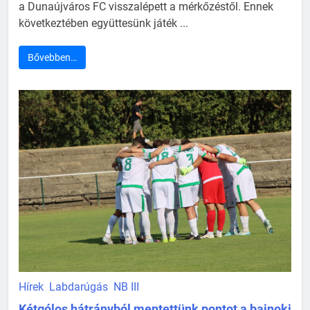
a Dunaújváros FC visszalépett a mérkőzéstől. Ennek
következtében együttesünk játék ...
Bővebben…
Hírek
Labdarúgás
NB III
Kétgólos hátrányból mentettünk pontot a bajnoki