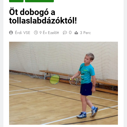
Öt dobogó a
tollaslabdázóktól!
0
Érdi VSE
9 Év Ezelőtt
3 Perc