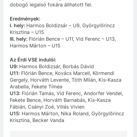
dobogó legalsó fokára állhatott fel.
Eredmények:
I. hely:
Harmos Boldizsár – U9, Györgylőrincz
Krisztina – U15
III. hely:
Flórián Bence – U11, Vid Ferenc – U13,
Harmos Márton – U15
Az Érdi VSE indulói:
U9:
Harmos Boldizsár, Borbás Dávid
U11:
Flórián Bence, Kovács Marcell, Körmendi
Gergely, Horváth Levente, Tóth Milán, Kis-Kasza
Arabella, Fekete Tímea
U13:
Flórián Tamás, Vid Ferenc, Andorfer Vendel,
Fekete Bence, Horváth Barnabás, Kis-Kasza
Fábián, Csányi Zoé, Villás Vivien
U15:
Harmos Márton, Nika Roland, Györgylőrincz
Krisztina, Becker Vanda