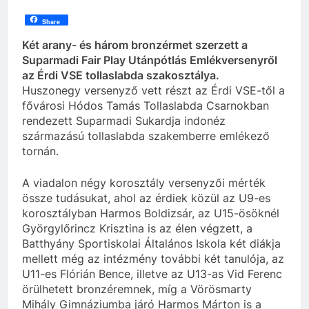
Share
Két arany- és három bronzérmet szerzett a
Suparmadi Fair Play Utánpótlás Emlékversenyről
az Érdi VSE tollaslabda szakosztálya.
Huszonegy versenyző vett részt az Érdi VSE-től a
fővárosi Hódos Tamás Tollaslabda Csarnokban
rendezett Suparmadi Sukardja indonéz
származású tollaslabda szakemberre emlékező
tornán.
A viadalon négy korosztály versenyzői mérték
össze tudásukat, ahol az érdiek közül az U9-es
korosztályban Harmos Boldizsár, az U15-ösöknél
Györgylőrincz Krisztina is az élen végzett, a
Batthyány Sportiskolai Általános Iskola két diákja
mellett még az intézmény további két tanulója, az
U11-es Flórián Bence, illetve az U13-as Vid Ferenc
örülhetett bronzéremnek, míg a Vörösmarty
Mihály Gimnáziumba járó Harmos Márton is a