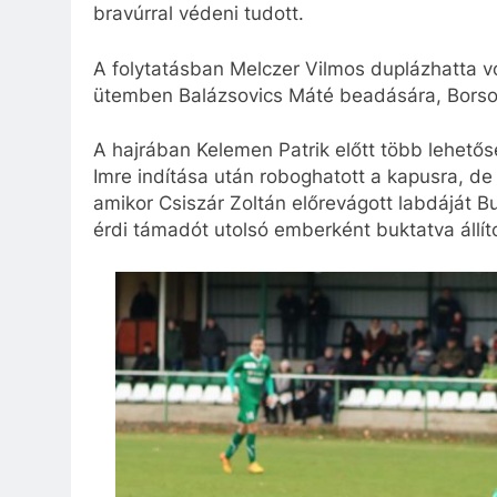
bravúrral védeni tudott.
A folytatásban Melczer Vilmos duplázhatta vo
ütemben Balázsovics Máté beadására, Borsos 
A hajrában Kelemen Patrik előtt több lehetős
Imre indítása után roboghatott a kapusra, de m
amikor Csiszár Zoltán előrevágott labdáját B
érdi támadót utolsó emberként buktatva állítot