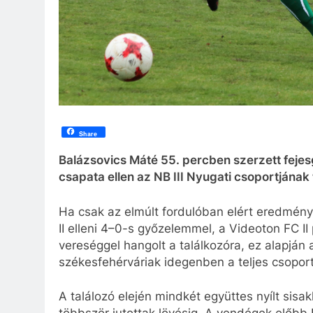
Share
Balázsovics Máté 55. percben szerzett fejes
csapata ellen az NB III Nyugati csoportjának 
Ha csak az elmúlt fordulóban elért eredmén
II elleni 4–0-s győzelemmel, a Videoton FC II
vereséggel hangolt a találkozóra, ez alapján a
székesfehérváriak idegenben a teljes csopor
A találozó elején mindkét együttes nyílt sisak