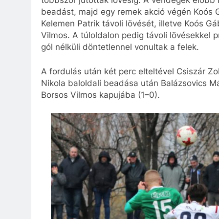
többször jutottak lövésig. A vendégek előbb 
beadást, majd egy remek akció végén Koós Gá
Kelemen Patrik távoli lövését, illetve Koós Gáb
Vilmos. A túloldalon pedig távoli lövésekkel 
gól nélküli döntetlennel vonultak a felek.
A fordulás után két perc elteltével Csiszár Zo
Nikola baloldali beadása után Balázsovics M
Borsos Vilmos kapujába (1–0).