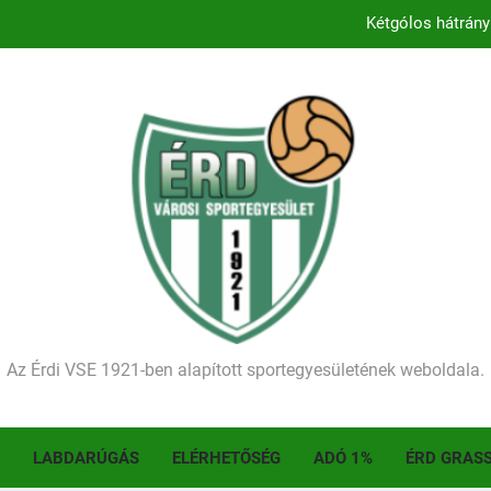
Kezdődik a 2026–2027-es sze
Történelmet írt az I. Érdi Football Fesztivál – tö
Ellenfelünk visszalépése miatt játék nélkül
Kétgólos hátrány
Kezdődik a 2026–2027-es sze
Történelmet írt az I. Érdi Football Fesztivál – tö
Az Érdi VSE 1921-ben alapított sportegyesületének weboldala.
LABDARÚGÁS
ELÉRHETŐSÉG
ADÓ 1%
ÉRD GRAS