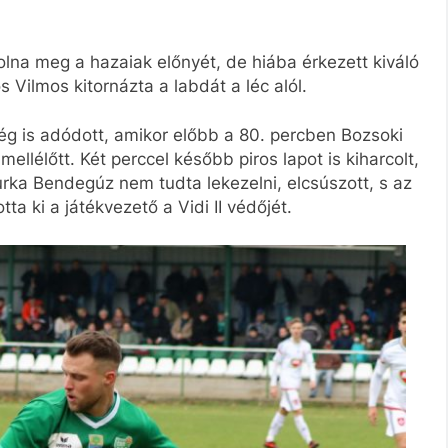
lna meg a hazaiak előnyét, de hiába érkezett kiváló
Vilmos kitornázta a labdát a léc alól.
ég is adódott, amikor előbb a 80. percben Bozsoki
ellélőtt. Két perccel később piros lapot is kiharcolt,
urka Bendegúz nem tudta lekezelni, elcsúszott, s az
ta ki a játékvezető a Vidi II védőjét.