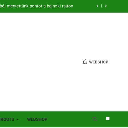
zon – hazai pályán rajtol az Érdi VSE!
bb mint 200 játékos lépett pályára Érden
 jutottunk tovább a MOL Magyar Kupában
ból mentettünk pontot a bajnoki rajton
zon – hazai pályán rajtol az Érdi VSE!
WEBSHOP
bb mint 200 játékos lépett pályára Érden
SROOTS
WEBSHOP