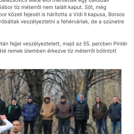
Balázsovics Máté elől mentettek egy baloldali
bor tíz méterről nem talált kaput. Sőt, még
or közeli fejesét is hárította a Vidi II kapusa, Borsos
próbáltak veszélyeztetni a fehérváriak, de a szünetre
ltán fejjel veszélyeztetett, majd az 55. percben Pintér
áté remek ütemben érkezve tíz méterről bólintott