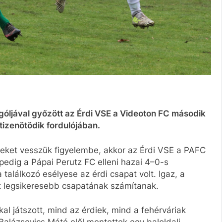
góljával győzött az Érdi VSE a Videoton FC második
tizenötödik fordulójában.
yeket vesszük figyelembe, akkor az Érdi VSE a PAFC
 pedig a Pápai Perutz FC elleni hazai 4–0-s
 találkozó esélyese az érdi csapat volt. Igaz, a
t legsikeresebb csapatának számítanak.
kal játszott, mind az érdiek, mind a fehérváriak