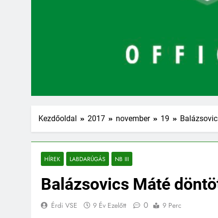
Kezdőoldal
2017
november
19
Balázsovics
HÍREK
LABDARÚGÁS
NB III
Balázsovics Máté döntött 
0
Érdi VSE
9 Év Ezelőtt
9 Perc