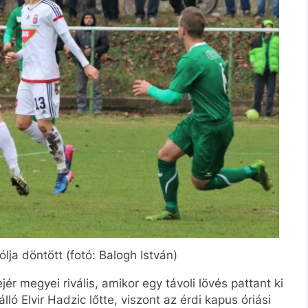
lja döntött (fotó: Balogh István)
 megyei rivális, amikor egy távoli lövés pattant ki
ló Elvir Hadzic lőtte, viszont az érdi kapus óriási