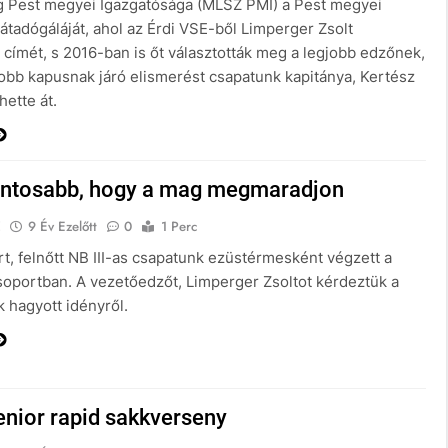
 Pest megyei Igazgatósága (MLSZ PMI) a Pest megyei
-átadógáláját, ahol az Érdi VSE-ből Limperger Zsolt
címét, s 2016-ban is őt választották meg a legjobb edzőnek,
jobb kapusnak járó elismerést csapatunk kapitánya, Kertész
ette át.
ontosabb, hogy a mag megmaradjon
E
9 Év Ezelőtt
0
1 Perc
t, felnőtt NB III-as csapatunk ezüstérmesként végzett a
soportban. A vezetőedzőt, Limperger Zsoltot kérdeztük a
 hagyott idényről.
enior rapid sakkverseny