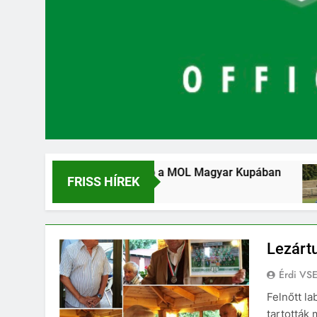
utottunk tovább a MOL Magyar Kupában
Kétgólos
FRISS HÍREK
2 Hét Ezelő
Lezártu
Érdi VS
Felnőtt l
tartották