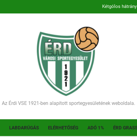
Kezdődik a 2026–2027-es sze
Történelmet írt az I. Érdi Football Fesztivál – tö
Ellenfelünk visszalépése miatt játék nélkül
Kétgólos hátrány
Kezdődik a 2026–2027-es sze
Történelmet írt az I. Érdi Football Fesztivál – tö
Az Érdi VSE 1921-ben alapított sportegyesületének weboldala.
LABDARÚGÁS
ELÉRHETŐSÉG
ADÓ 1%
ÉRD GRAS