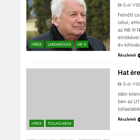
Érdi VS
Felnőtt cs
célul, eh
az NB III 
elnökével
HÍREK
LABDARÚGÁS
NB III
év kihívás
Részletek
Hat ér
Érdi VS
Idén kile
ben az U1
tollaslabd
Részletek
HÍREK
TOLLASLABDA