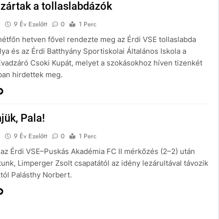
zártak a tollaslabdázók
E
9 Év Ezelőtt
0
1 Perc
étfőn hetven fővel rendezte meg az Érdi VSE tollaslabda
ya és az Érdi Batthyány Sportiskolai Általános Iskola a
vadzáró Csoki Kupát, melyet a szokásokhoz híven tizenkét
ban hirdettek meg.
jük, Pala!
E
9 Év Ezelőtt
0
1 Perc
l az Érdi VSE–Puskás Akadémia FC II mérkőzés (2–2) után
nk, Limperger Zsolt csapatától az idény lezárultával távozik
tól Palásthy Norbert.