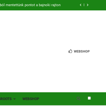
zon – hazai pályán rajtol az Érdi VSE!
bb mint 200 játékos lépett pályára Érden
 jutottunk tovább a MOL Magyar Kupában
ból mentettünk pontot a bajnoki rajton
zon – hazai pályán rajtol az Érdi VSE!
WEBSHOP
bb mint 200 játékos lépett pályára Érden
SROOTS
WEBSHOP