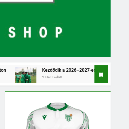
Kezdődik a 2026–2027-es szezon – hazai pályán rajtol az Érd
2 Hét Ezelőtt