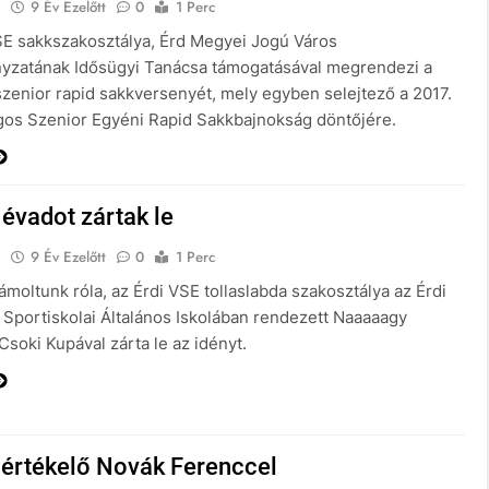
E
9 Év Ezelőtt
0
1 Perc
SE sakkszakosztálya, Érd Megyei Jogú Város
zatának Idősügyi Tanácsa támogatásával megrendezi a
 szenior rapid sakkversenyét, mely egyben selejtező a 2017.
gos Szenior Egyéni Rapid Sakkbajnokság döntőjére.
évadot zártak le
E
9 Év Ezelőtt
0
1 Perc
moltunk róla, az Érdi VSE tollaslabda szakosztálya az Érdi
 Sportiskolai Általános Iskolában rendezett Naaaaagy
soki Kupával zárta le az idényt.
értékelő Novák Ferenccel