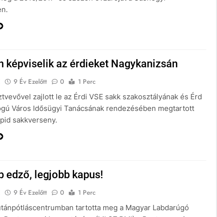
n.
 képviselik az érdieket Nagykanizsán
E
9 Év Ezelőtt
0
1 Perc
tvevővel zajlott le az Érdi VSE sakk szakosztályának és Érd
gú Város Idősügyi Tanácsának rendezésében megtartott
apid sakkverseny.
 edző, legjobb kapus!
E
9 Év Ezelőtt
0
1 Perc
utánpótláscentrumban tartotta meg a Magyar Labdarúgó