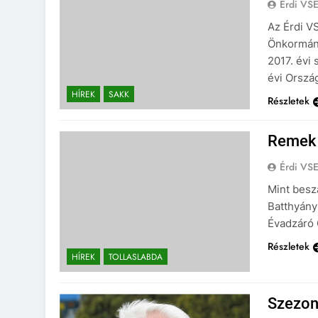
Érdi VS
Az Érdi V
Önkormány
2017. évi
évi Orszá
HÍREK
SAKK
Részletek
Remek 
Érdi VS
Mint beszá
Batthyány
Évadzáró C
Részletek
HÍREK
TOLLASLABDA
Szezon