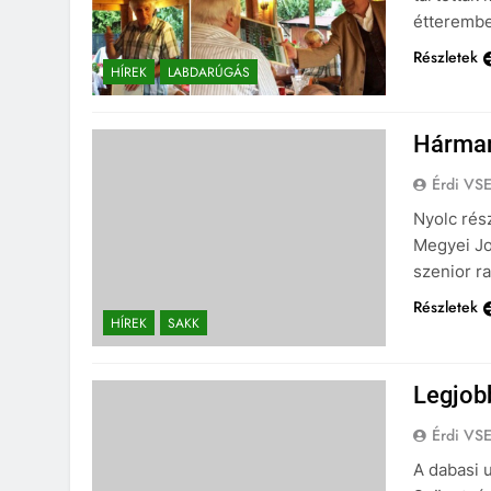
étterembe
Részletek
HÍREK
LABDARÚGÁS
Hárman
Érdi VS
Nyolc rész
Megyei Jo
szenior r
Részletek
HÍREK
SAKK
Legjobb
Érdi VS
A dabasi 