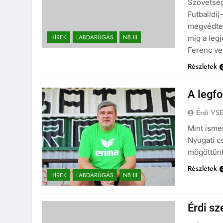
Szövetség
Futballdíj
megvédte 
HÍREK
LABDARÚGÁS
NB III
míg a leg
Ferenc veh
Részletek
A legf
Érdi VS
Mint ismer
Nyugati c
mögöttünk
Részletek
HÍREK
LABDARÚGÁS
NB III
Érdi sz