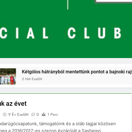
 hátrányból mentettünk pontot a bajnoki rajton
tt
k az évet
E
9 Év Ezelőtt
0
1 Perc
abdarúgócsapatunk, támogatóink és a stáb tagjai közösen
 meg a 2016/2017-es szezon évzáróját a Sashegyi