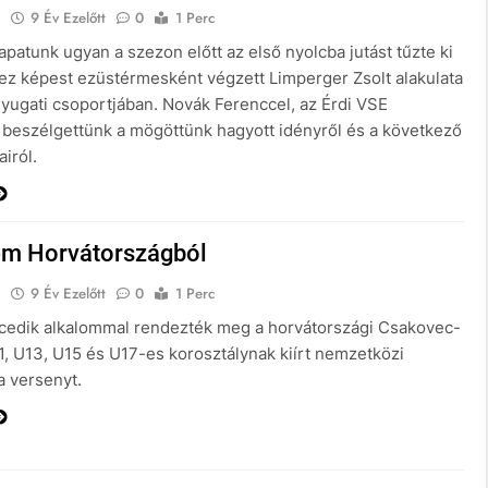
E
9 Év Ezelőtt
0
1 Perc
apatunk ugyan a szezon előtt az első nyolcba jutást tűzte ki
hez képest ezüstérmesként végzett Limperger Zsolt alakulata
Nyugati csoportjában. Novák Ferenccel, az Érdi VSE
 beszélgettünk a mögöttünk hagyott idényről és a következő
airól.
em Horvátországból
E
9 Év Ezelőtt
0
1 Perc
ncedik alkalommal rendezték meg a horvátországi Csakovec-
1, U13, U15 és U17-es korosztálynak kiírt nemzetközi
a versenyt.