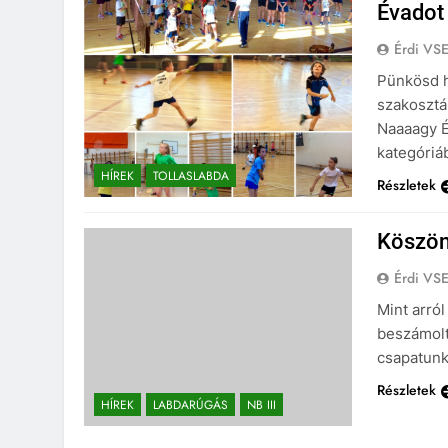
Évadot 
Érdi VS
Pünkösd h
szakosztál
Naaaagy É
kategóriá
HÍREK
TOLLASLABDA
Részletek
Köszön
Érdi VS
Mint arró
beszámoltu
csapatunk
Részletek
HÍREK
LABDARÚGÁS
NB III