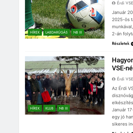
Érdi VS
Január 20
2025-ös t
munkával,
HÍREK
LABDARÚGÁS
NB III
2-án foly
Részletek
Hagyom
VSE-né
Érdi VS
Az Érdi V
disznóvágá
elkészítés
HÍREK
KLUB
NB III
Január 17
egy jó ha
sikeres in