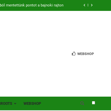
ból mentettünk pontot a bajnoki rajton
zon – hazai pályán rajtol az Érdi VSE!
bb mint 200 játékos lépett pályára Érden
 jutottunk tovább a MOL Magyar Kupában
ból mentettünk pontot a bajnoki rajton
WEBSHOP
zon – hazai pályán rajtol az Érdi VSE!
bb mint 200 játékos lépett pályára Érden
SROOTS
WEBSHOP