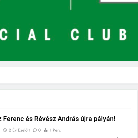
 Ferenc és Révész András újra pályán!
E
2 Év Ezelőtt
0
1 Perc