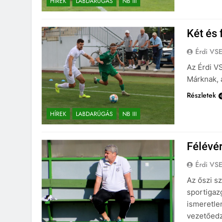
HÍREK
LABDARÚGÁS
NB III
Két és 
Érdi VS
Az Érdi V
Márknak, 
Részletek
HÍREK
LABDARÚGÁS
NB III
Félévér
Érdi VS
Az őszi s
sportigaz
ismeretle
vezetőedző