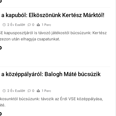
 a kapuból: Elköszönünk Kertész Márktól!
E
2 Év Ezelőtt
0
1 Perc
SE kapusposztjáról is távozó játékostól búcsúzunk: Kertész
szezon után elhagyja csapatunkat.
 a középpályáról: Balogh Máté búcsúzik
E
2 Év Ezelőtt
0
1 Perc
ékosunktól búcsúzunk: távozik az Érdi VSE középpályása,
té.