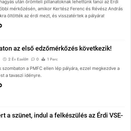
agyás után örömteli pillanatoknak lehettünk tanúi az Érdi
óbbi mérkőzésén, amikor Kertész Ferenc és Révész András
ra öltötték az érdi mezt, és visszatértek a pályára!
ton az első edzőmérkőzés következik!
E
2 Év Ezelőtt
0
1 Perc
 szombaton a PMFC ellen lép pályára, ezzel megkezdve a
st a tavaszi idényre.
rt a szünet, indul a felkészülés az Érdi VSE-