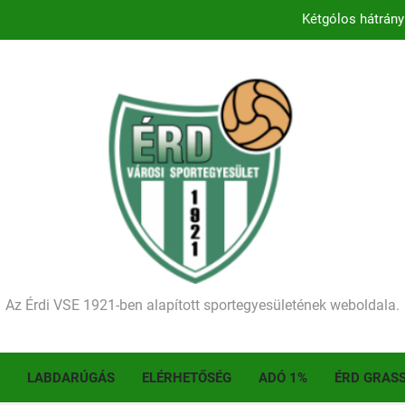
Kétgólos hátrány
Kezdődik a 2026–2027-es sze
Történelmet írt az I. Érdi Football Fesztivál – tö
Ellenfelünk visszalépése miatt játék nélkül
Kétgólos hátrány
Kezdődik a 2026–2027-es sze
Történelmet írt az I. Érdi Football Fesztivál – tö
Az Érdi VSE 1921-ben alapított sportegyesületének weboldala.
LABDARÚGÁS
ELÉRHETŐSÉG
ADÓ 1%
ÉRD GRAS