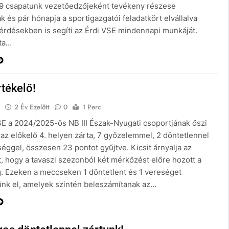
9 csapatunk vezetőedzőjeként tevékeny részese
 és pár hónapja a sportigazgatói feladatkört elvállalva
érdésekben is segíti az Érdi VSE mindennapi munkáját.
ta…
tékelő!
E
2 Év Ezelőtt
0
1 Perc
SE a 2024/2025-ös NB III Észak-Nyugati csoportjának őszi
 az előkelő 4. helyen zárta, 7 győzelemmel, 2 döntetlennel
éggel, összesen 23 pontot gyűjtve. Kicsit árnyalja az
, hogy a tavaszi szezonból két mérkőzést előre hozott a
. Ezeken a meccseken 1 döntetlent és 1 vereséget
nk el, amelyek szintén beleszámítanak az…