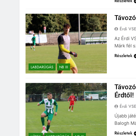
Részletek
Távozó
Érdi VS
Az Érdi V
Márk fél 
Részletek
LABDARÚGÁS
NB III
Távozó
Érdtől!
Érdi VS
Újabb ját
Balogh Má
Részletek