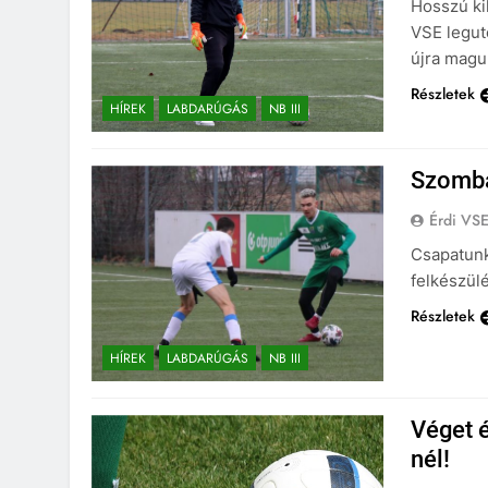
Hosszú kih
VSE legut
újra maguk
Részletek
HÍREK
LABDARÚGÁS
NB III
Szomba
Érdi VS
Csapatunk
felkészülé
Részletek
HÍREK
LABDARÚGÁS
NB III
Véget é
nél!