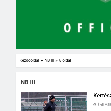
Kezdőoldal
NB III
8 oldal
NB III
Kertész
Érdi VS