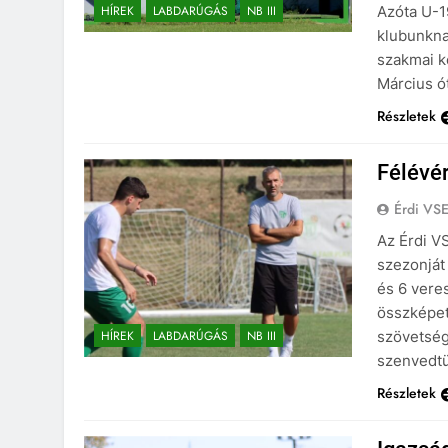
HÍREK
LABDARÚGÁS
NB III
Azóta U-1
klubunknak
szakmai k
Március ó
Részletek
Félévér
Érdi VS
Az Érdi V
szezonját
és 6 veres
összképet
HÍREK
LABDARÚGÁS
NB III
szövetség
szenvedtü
Részletek