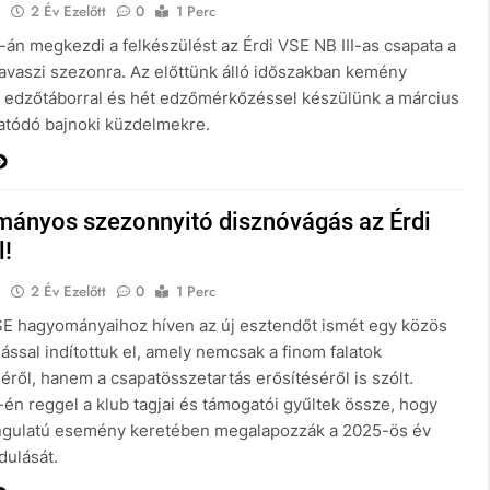
E
2 Év Ezelőtt
0
1 Perc
-án megkezdi a felkészülést az Érdi VSE NB III-as csapata a
avaszi szezonra. Az előttünk álló időszakban kemény
 edzőtáborral és hét edzőmérkőzéssel készülünk a március
tatódó bajnoki küzdelmekre.
ányos szezonnyitó disznóvágás az Érdi
l!
E
2 Év Ezelőtt
0
1 Perc
SE hagyományaihoz híven az új esztendőt ismét egy közös
ssal indítottuk el, amely nemcsak a finom falatok
éről, hanem a csapatösszetartás erősítéséről is szólt.
-én reggel a klub tagjai és támogatói gyűltek össze, hogy
ngulatú esemény keretében megalapozzák a 2025-ös év
dulását.