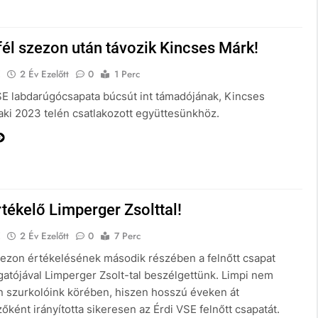
fél szezon után távozik Kincses Márk!
E
2 Év Ezelőtt
0
1 Perc
SE labdarúgócsapata búcsút int támadójának, Kincses
aki 2023 telén csatlakozott együttesünkhöz.
tékelő Limperger Zsolttal!
E
2 Év Ezelőtt
0
7 Perc
zezon értékelésének második részében a felnőtt csapat
gatójával Limperger Zsolt-tal beszélgettünk. Limpi nem
n szurkolóink körében, hiszen hosszú éveken át
ként irányította sikeresen az Érdi VSE felnőtt csapatát.