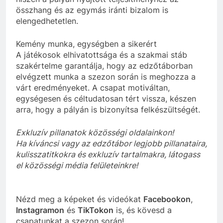
összhang és az egymás iránti bizalom is
elengedhetetlen.
Kemény munka, egységben a sikerért
A játékosok elhivatottsága és a szakmai stáb
szakértelme garantálja, hogy az edzőtáborban
elvégzett munka a szezon során is meghozza a
várt eredményeket. A csapat motiváltan,
egységesen és céltudatosan tért vissza, készen
arra, hogy a pályán is bizonyítsa felkészültségét.
Exkluzív pillanatok közösségi oldalainkon!
Ha kíváncsi vagy az edzőtábor legjobb pillanataira,
kulisszatitkokra és exkluzív tartalmakra, látogass
el közösségi média felületeinkre!
Nézd meg a képeket és videókat
Facebookon
,
Instagramon
és
TikTokon
is, és kövesd a
csapatunkat a szezon során!