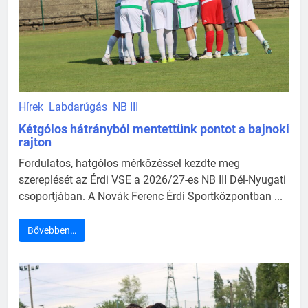
Hírek
Labdarúgás
NB III
Kétgólos hátrányból mentettünk pontot a bajnoki
rajton
Fordulatos, hatgólos mérkőzéssel kezdte meg
szereplését az Érdi VSE a 2026/27-es NB III Dél-Nyugati
csoportjában. A Novák Ferenc Érdi Sportközpontban ...
Bővebben…