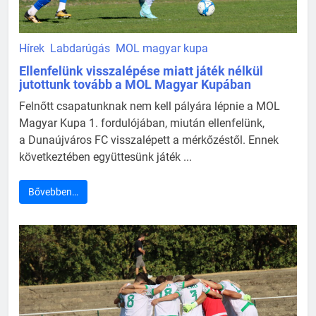
Hírek
Labdarúgás
MOL magyar kupa
Ellenfelünk visszalépése miatt játék nélkül
jutottunk tovább a MOL Magyar Kupában
Felnőtt csapatunknak nem kell pályára lépnie a MOL
Magyar Kupa 1. fordulójában, miután ellenfelünk,
a Dunaújváros FC visszalépett a mérkőzéstől. Ennek
következtében együttesünk játék ...
Bővebben…