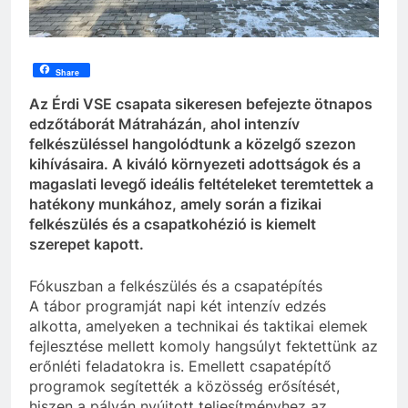
Share
Az Érdi VSE csapata sikeresen befejezte ötnapos
edzőtáborát Mátraházán, ahol intenzív
felkészüléssel hangolódtunk a közelgő szezon
kihívásaira. A kiváló környezeti adottságok és a
magaslati levegő ideális feltételeket teremtettek a
hatékony munkához, amely során a fizikai
felkészülés és a csapatkohézió is kiemelt
szerepet kapott.
Fókuszban a felkészülés és a csapatépítés
A tábor programját napi két intenzív edzés
alkotta, amelyeken a technikai és taktikai elemek
fejlesztése mellett komoly hangsúlyt fektettünk az
erőnléti feladatokra is. Emellett csapatépítő
programok segítették a közösség erősítését,
hiszen a pályán nyújtott teljesítményhez az