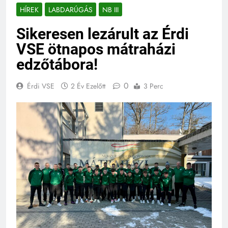
HÍREK
LABDARÚGÁS
NB III
Sikeresen lezárult az Érdi
VSE ötnapos mátraházi
edzőtábora!
0
Érdi VSE
2 Év Ezelőtt
3 Perc