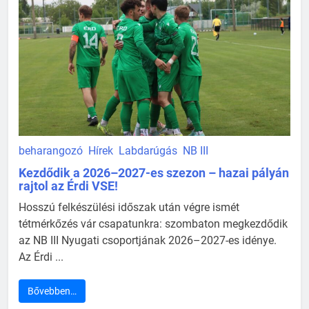
beharangozó
Hírek
Labdarúgás
NB III
Kezdődik a 2026–2027-es szezon – hazai pályán
rajtol az Érdi VSE!
Hosszú felkészülési időszak után végre ismét
tétmérkőzés vár csapatunkra: szombaton megkezdődik
az NB III Nyugati csoportjának 2026–2027-es idénye.
Az Érdi ...
Bővebben…