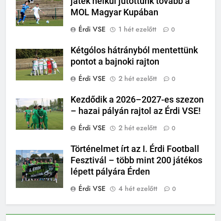
játék nélkül jutottunk tovább a
MOL Magyar Kupában
Érdi VSE
1 hét ezelőtt
0
Kétgólos hátrányból mentettünk
pontot a bajnoki rajton
Érdi VSE
2 hét ezelőtt
0
Kezdődik a 2026–2027-es szezon
– hazai pályán rajtol az Érdi VSE!
Érdi VSE
2 hét ezelőtt
0
Történelmet írt az I. Érdi Football
Fesztivál – több mint 200 játékos
lépett pályára Érden
Érdi VSE
4 hét ezelőtt
0