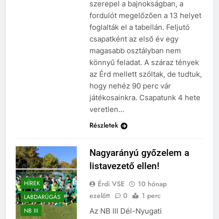
szerepel a bajnokságban, a
fordulót megelőzően a 13 helyet
foglalták el a tabellán. Feljutó
csapatként az első év egy
magasabb osztályban nem
könnyű feladat. A száraz tények
az Érd mellett szóltak, de tudtuk,
hogy nehéz 90 perc vár
játékosainkra. Csapatunk 4 hete
veretlen…
Részletek
Nagyarányú győzelem a
listavezető ellen!
Érdi VSE
10 hónap
HÍREK
ezelőtt
0
1 perc
LABDARÚGÁS
Az NB III Dél-Nyugati
NB III