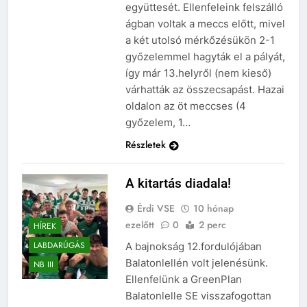
együttesét. Ellenfeleink felszálló
ágban voltak a meccs előtt, mivel
a két utolsó mérkőzésükön 2-1
győzelemmel hagyták el a pályát,
így már 13.helyről (nem kieső)
várhatták az összecsapást. Hazai
oldalon az öt meccses (4
győzelem, 1…
Részletek
A kitartás diadala!
Érdi VSE
10 hónap
ezelőtt
0
2 perc
HÍREK
LABDARÚGÁS
A bajnokság 12.fordulójában
Balatonlellén volt jelenésünk.
NB III
Ellenfelünk a GreenPlan
Balatonlelle SE visszafogottan