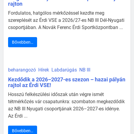
rajton
Fordulatos, hatgólos mérkőzéssel kezdte meg
szereplését az Érdi VSE a 2026/27-es NB III Dél-Nyugati
csoportjában. A Novák Ferenc Érdi Sportközpontban ...
Bővebben…
beharangozó
Hírek
Labdarúgás
NB III
Kezdődik a 2026–2027-es szezon – hazai pályán
rajtol az Érdi VSE!
Hosszú felkészülési időszak után végre ismét
tétmérkőzés vár csapatunkra: szombaton megkezdődik
az NB III Nyugati csoportjának 2026–2027-es idénye.
Az Érdi ...
Bővebben…