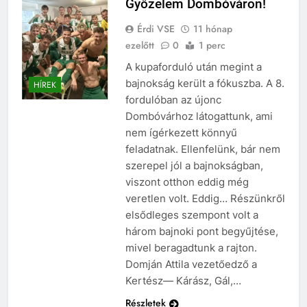
Győzelem Dombóváron!
Érdi VSE
11 hónap
ezelőtt
0
1 perc
A kupaforduló után megint a
bajnokság került a fókuszba. A 8.
HÍREK
fordulóban az újonc
Dombóvárhoz látogattunk, ami
nem ígérkezett könnyű
feladatnak. Ellenfelünk, bár nem
szerepel jól a bajnokságban,
viszont otthon eddig még
veretlen volt. Eddig… Részünkről
elsődleges szempont volt a
három bajnoki pont begyűjtése,
mivel beragadtunk a rajton.
Domján Attila vezetőedző a
Kertész— Kárász, Gál,…
Részletek