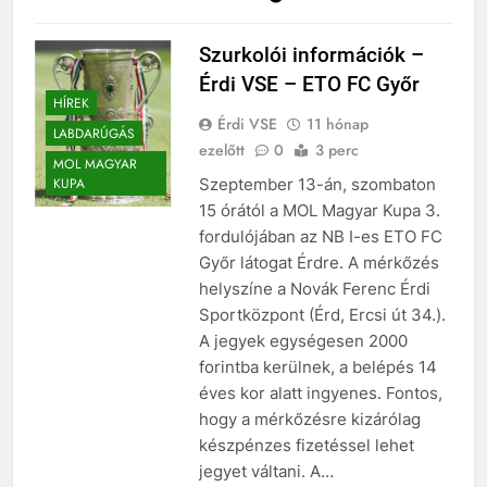
Szurkolói információk –
Érdi VSE – ETO FC Győr
HÍREK
Érdi VSE
11 hónap
LABDARÚGÁS
ezelőtt
0
3 perc
MOL MAGYAR
Szeptember 13-án, szombaton
KUPA
15 órától a MOL Magyar Kupa 3.
fordulójában az NB I-es ETO FC
Győr látogat Érdre. A mérkőzés
helyszíne a Novák Ferenc Érdi
Sportközpont (Érd, Ercsi út 34.).
A jegyek egységesen 2000
forintba kerülnek, a belépés 14
éves kor alatt ingyenes. Fontos,
hogy a mérkőzésre kizárólag
készpénzes fizetéssel lehet
jegyet váltani. A…