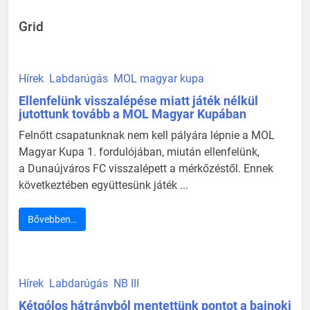
Grid
Hírek
Labdarúgás
MOL magyar kupa
Ellenfelünk visszalépése miatt játék nélkül
jutottunk tovább a MOL Magyar Kupában
Felnőtt csapatunknak nem kell pályára lépnie a MOL
Magyar Kupa 1. fordulójában, miután ellenfelünk,
a Dunaújváros FC visszalépett a mérkőzéstől. Ennek
következtében együttesünk játék ...
Bővebben…
Hírek
Labdarúgás
NB III
Kétgólos hátrányból mentettünk pontot a bajnoki