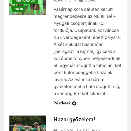
LABDARÚGÁS
Vasárnap kora délután került
NB III
megrendezésre az NB III. Dél-
Nyugati csoportjának 10.
fordulója. Csapatunk az Iváncsa
KSE vendégeként lépett pályára.
A két alakulat hasonlóan
„beragadt” a rajtnál, így csak a
középmezőnyben helyezkednek
el, egymás mögött a tabellán, két
pont különbséggel a hazaiak
javára. Az Iváncsa három
győzelemmel a háta mögött, míg
a vendég Érd két sikerrel…
Részletek
Hazai győzelem!
Érdi VSE
10 hónap