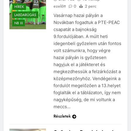
ezelőtt
0
2 perc
HÍREK
LABDARÚGÁS
Vasárnap hazai pályán a
Novákban fogadtuk a PTE-PEAC
NB III
csapatát a bajnokság
9.fordulójában. A múlt heti
idegenbeli győzelem után fontos
volt számunkra, hogy végre
hazai pályán is győztesen
hagyjuk el a játékteret és
megkezdhessük a felzárkózást a
középmezőnyhöz. Vendégeink a
fordulót megelőzően a 13.helyet
foglalták el a táblázaton, így nem
nagyképűség, de mi voltunk a
meccs…
Részletek