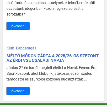
első fordulós sorsolása, amelynek értelmében felnőtt
csapatunk idegenben kezdi meg szereplését a
sorozatban ...
Bővebben…
Klub
Labdarúgás
MÉLTÓ MÓDON ZÁRTA A 2025/26-OS SZEZONT
AZ ÉRDI VSE CSALÁDI NAPJA
Június 27-én ismét megtelt élettel a Novák Ferenc Érdi
Sportközpont, ahol klubunk játékosai, edzői, szülei,
támogatói és szurkolói közösen búcsúztatták ...
Bővebben…