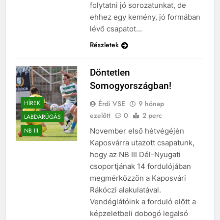
folytatni jó sorozatunkat, de
ehhez egy kemény, jó formában
lévő csapatot…
Részletek
Döntetlen
Somogyországban!
Érdi VSE
9 hónap
HÍREK
ezelőtt
0
2 perc
LABDARÚGÁS
November első hétvégéjén
NB III
Kaposvárra utazott csapatunk,
hogy az NB III Dél-Nyugati
csoportjának 14 fordulójában
megmérkőzzön a Kaposvári
Rákóczi alakulatával.
Vendéglátóink a forduló előtt a
képzeletbeli dobogó legalsó