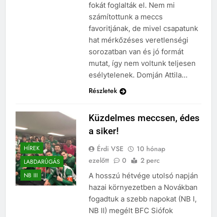
fokát foglalták el. Nem mi
számítottunk a meccs
favoritjának, de mivel csapatunk
hat mérkőzéses veretlenségi
sorozatban van és jó formát
mutat, így nem voltunk teljesen
esélytelenek. Domján Attila…
Részletek
Küzdelmes meccsen, édes
a siker!
Érdi VSE
10 hónap
HÍREK
ezelőtt
0
2 perc
LABDARÚGÁS
A hosszú hétvége utolsó napján
NB III
hazai környezetben a Novákban
fogadtuk a szebb napokat (NB I,
NB II) megélt BFC Siófok