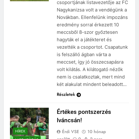
csoportjának listavezetője az FC
Nagykanizsa volt a vendégünk a
Novákban. Ellenfelünk impozáns
eredmény sorral érkezett 10
meccsből 8-szor győztesen
hagyták el a játékteret és
vezették a csoportot. Csapatunk
is felszálló ágban várta a
meccset, így jó összecsapásra
volt kilátás. A kilátogató nézők
nem is csalatkoztak, mert mind
két alakulat mindent beleadott…
Részletek
Értékes pontszerzés
Iváncsán!
Érdi VSE
10 hónap
HÍREK
ezelőtt
0
2 perc