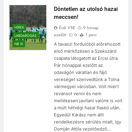
Döntetlen az utolsó hazai
meccsen!
Érdi VSE
9 hónap
HÍREK
ezelőtt
0
1 perc
LABDARÚGÁS
A tavaszi fordulóból előrehozott
NB III
első mérkőzésen a Szekszárd
csapata látogatott az Ercsi útra.
Pár hónappal ezelőtt az
odavágón váratlan és fájó
vereséget szenvedtünk a Tolna
vármegyei városban. Volt miért
revansot venni és nem
mellékesen javítani valónk is volt
a múlt hétvégi hazai fiaskó után.
Egyedül Kárász nem állt
rendelkezésre sérülés miatt, így
Domján Attila vezetőedző…