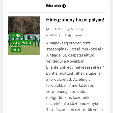
Részletek
Hidegzuhany hazai pályán!
Érdi VSE
9 hónap
ezelőtt
0
1 perc
HÍREK
LABDARÚGÁS
A bajnokság eredeti őszi
szezonjának utolsó mérkőzésén
NB III
A Majosi SE csapatát láttuk
vendégül a Novákban.
Ellenfelünk egy helyezéssel és 4
ponttal előttünk álltak a tabellán
a forduló előtt. Az elmúlt
fordulókban 7 mérkőzéses
veretlenségi sorozatot
építgettünk és kezdtünk
felzárkózni a középmezőnybe.
Természetesen szerettük volna