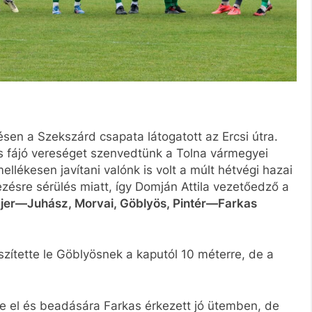
ésen a Szekszárd csapata látogatott az Ercsi útra.
s fájó vereséget szenvedtünk a Tolna vármegyei
llékesen javítani valónk is volt a múlt hétvégi hazai
ezésre sérülés miatt, így Domján Attila vezetőedző a
er—Juhász, Morvai, Göblyös, Pintér—Farkas
szítette le Göblyösnek a kaputól 10 méterre, de a
te el és beadására Farkas érkezett jó ütemben, de