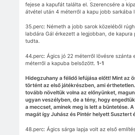
fejese a kapufát találta el. Szerencsére a ki
átvétel után 4 méterről a kapu jobb sarkába l
35.perc: Németh a jobb sarok közeléből rúg
labdára Gál érkezett a legjobban, de kapura 
tudta.
44.perc: Ágics jó 22 méterről lövésre szánta 
méterről a kapuba belsőzött.
1-1
Hidegzuhany a félidő lefújása előtt! Mint az
történt az első játékrészben, ami érthetetlen
tovább növeltük volna az előnyünket, magunk
ugyan veszélyben, de a tény, hogy engedtük a
a meccset, aminek meg is lett a büntetése. A
magát így Juhász és Pintér helyett Susztert 
48.perc: Ágics sárga lapja volt az első emlí