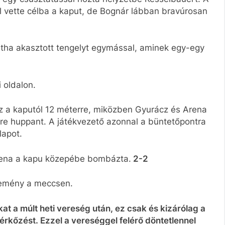
l vette célba a kaput, de Bognár lábban bravúrosan
rtha akasztott tengelyt egymással, aminek egy-egy
 oldalon.
ész a kaputól 12 méterre, miközben Gyurácz és Arena
re huppant. A játékvezető azonnal a büntetőpontra
lapot.
Arena a kapu közepébe bombázta.
2-2
esemény a meccsen.
at a múlt heti vereség után, ez csak és kizárólag a
 mérkőzést. Ezzel a vereséggel felérő döntetlennel