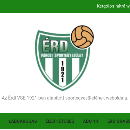
Kétgólos hátrány
Kezdődik a 2026–2027-es sze
Történelmet írt az I. Érdi Football Fesztivál – tö
Ellenfelünk visszalépése miatt játék nélkül
Kétgólos hátrány
Kezdődik a 2026–2027-es sze
Történelmet írt az I. Érdi Football Fesztivál – tö
Az Érdi VSE 1921-ben alapított sportegyesületének weboldala.
LABDARÚGÁS
ELÉRHETŐSÉG
ADÓ 1%
ÉRD GRAS