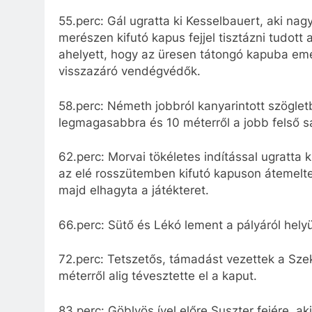
55.perc: Gál ugratta ki Kesselbauert, aki nag
merészen kifutó kapus fejjel tisztázni tudott 
ahelyett, hogy az üresen tátongó kapuba emelt
visszazáró vendégvédők.
58.perc: Németh jobbról kanyarintott szöglet
legmagasabbra és 10 méterről a jobb felső s
62.perc: Morvai tökéletes indítással ugratta
az elé rosszütemben kifutó kapuson átemelte 
majd elhagyta a játékteret.
66.perc: Sütő és Lékó lement a pályáról helyü
72.perc: Tetszetős, támadást vezettek a Sze
méterről alig tévesztette el a kaput.
83.perc: Göblyös ível előre Suszter fejére, a