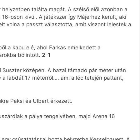
y helyzetben találta magát. A szélső elől azonban a
a 16-oson kívül. A játékszer így Májerhez került, aki
 volna a passzt választotta, amit viszont lelestek a
ből a kapu elé, ahol Farkas emelkedett a
arokba bólintott.
2-1
 ki Suszter középen. A hazai támadó pár méter után
a labdát 17 méterről…. ami a léc tetején pattant,
kre Paksi és Ulbert érkezett.
kszárdiak a pálya tengelyében, majd Arena 16
ki egy csúsztatással hozta helyzetbe Kesselbauert. A