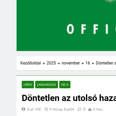
Kezdőoldal
2025
november
16
Döntetlen 
HÍREK
LABDARÚGÁS
NB III
Döntetlen az utolsó haz
0
Érdi VSE
9 Hónap Ezelőtt
9 Perc