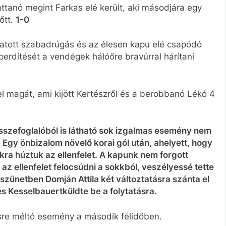
pattanó megint Farkas elé került, aki másodjára egy
őtt.
1-0
hatott szabadrúgás és az élesen kapu elé csapódó
perdítését a vendégek hálóőre bravúrral hárítani
el magát, ami kijött Kertészről és a berobbanó Lékó 4
 összefoglalóból is látható sok izgalmas esemény nem
. Egy önbizalom növelő korai gól után, ahelyett, hogy
ra húztuk az ellenfelet. A kapunk nem forgott
z ellenfelet felocsúdni a sokkból, veszélyessé tette
 szünetben Domján Attila két változtatásra szánta el
és Kesselbauertküldte be a folytatásra.
tésre méltó esemény a második félidőben.