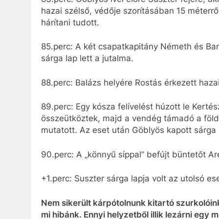
hazai szélső, védője szorításában 15 méterrő
hárítani tudott.
85.perc: A két csapatkapitány Németh és Ba
sárga lap lett a jutalma.
88.perc: Balázs helyére Rostás érkezett hazai
89.perc: Egy kósza felívelést húzott le Kert
összeütköztek, majd a vendég támadó a föld
mutatott. Az eset után Göblyös kapott sárga 
90.perc: A „könnyű síppal” befújt büntetőt 
+1.perc: Suszter sárga lapja volt az utolsó 
Nem sikerült kárpótolnunk kitartó szurkolóink
mi hibánk. Ennyi helyzetből illik lezárni egy