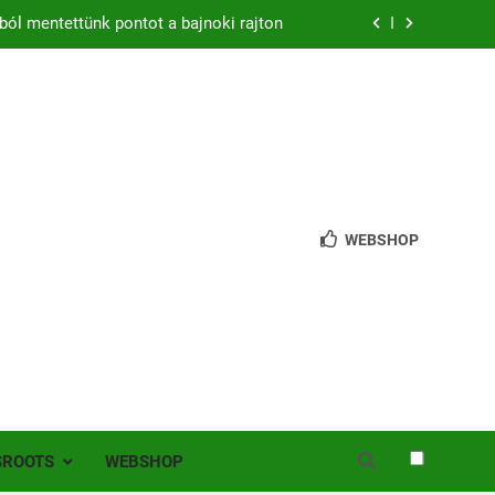
ból mentettünk pontot a bajnoki rajton
zon – hazai pályán rajtol az Érdi VSE!
bb mint 200 játékos lépett pályára Érden
 jutottunk tovább a MOL Magyar Kupában
ból mentettünk pontot a bajnoki rajton
WEBSHOP
zon – hazai pályán rajtol az Érdi VSE!
bb mint 200 játékos lépett pályára Érden
SROOTS
WEBSHOP