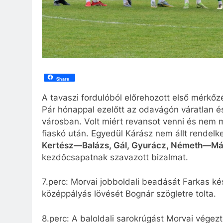
Share
A tavaszi fordulóból előrehozott első mérkőz
Pár hónappal ezelőtt az odavágón váratlan é
városban. Volt miért revansot venni és nem me
fiaskó után. Egyedül Kárász nem állt rendelk
Kertész—Balázs, Gál, Gyurácz, Németh—Máj
kezdőcsapatnak szavazott bizalmat.
7.perc: Morvai jobboldali beadását Farkas ké
középpályás lövését Bognár szögletre tolta.
8.perc: A baloldali sarokrúgást Morvai végez