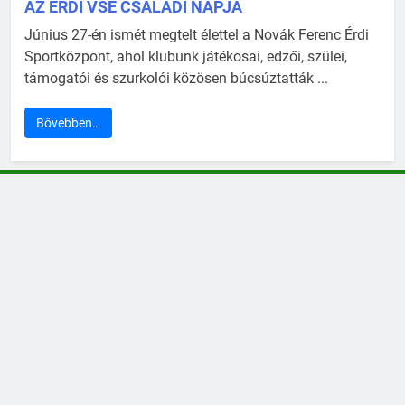
AZ ÉRDI VSE CSALÁDI NAPJA
Június 27-én ismét megtelt élettel a Novák Ferenc Érdi
Sportközpont, ahol klubunk játékosai, edzői, szülei,
támogatói és szurkolói közösen búcsúztatták ...
Bővebben…