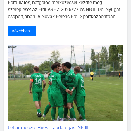
Fordulatos, hatgólos mérkőzéssel kezdte meg
szereplését az Érdi VSE a 2026/27-es NB III Dél-Nyugati
csoportjában. A Novák Ferenc Érdi Sportközpontban ...
Bővebben…
beharangozó
Hírek
Labdarúgás
NB III