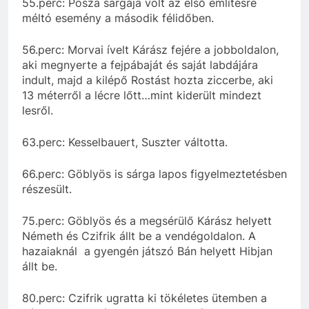
55.perc: Posza sárgája volt az első említésre
méltó esemény a második félidőben.
56.perc: Morvai ívelt Kárász fejére a jobboldalon,
aki megnyerte a fejpábaját és saját labdájára
indult, majd a kilépő Rostást hozta ziccerbe, aki
13 méterről a lécre lőtt…mint kiderült mindezt
lesről.
63.perc: Kesselbauert, Suszter váltotta.
66.perc: Göblyös is sárga lapos figyelmeztetésben
részesült.
75.perc: Göblyös és a megsérülő Kárász helyett
Németh és Czifrik állt be a vendégoldalon. A
hazaiaknál a gyengén játszó Bán helyett Hibjan
állt be.
80.perc: Czifrik ugratta ki tökéletes ütemben a