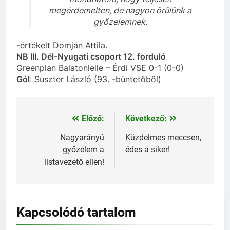
megérdemelten, de nagyon örülünk a
győzelemnek.
-értékelt Domján Attila.
NB III. Dél-Nyugati csoport 12. forduló
Greenplan Balatonlelle – Érdi VSE 0-1 (0-0)
Gól
: Suszter László (93. -büntetőből)
Előző:
Következő:
Bejegyzés
navigáció
Nagyarányú
Küzdelmes meccsen,
győzelem a
édes a siker!
listavezető ellen!
Kapcsolódó tartalom