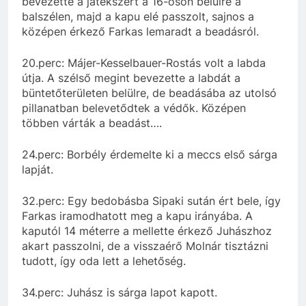
bevezette a játékszert a 16-oson belülre a
balszélen, majd a kapu elé passzolt, sajnos a
középen érkező Farkas lemaradt a beadásról.
20.perc: Májer-Kesselbauer-Rostás volt a labda
útja. A szélső megint bevezette a labdát a
büntetőterületen belülre, de beadásába az utolsó
pillanatban belevetődtek a védők. Középen
többen várták a beadást….
24.perc: Borbély érdemelte ki a meccs első sárga
lapját.
32.perc: Egy bedobásba Sipaki sután ért bele, így
Farkas iramodhatott meg a kapu irányába. A
kaputól 14 méterre a mellette érkező Juhászhoz
akart passzolni, de a visszaérő Molnár tisztázni
tudott, így oda lett a lehetőség.
34.perc: Juhász is sárga lapot kapott.