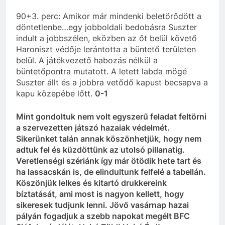
90+3. perc: Amikor már mindenki beletörődött a
döntetlenbe…egy jobboldali bedobásra Suszter
indult a jobbszélen, eközben az őt belül követő
Haroniszt védője lerántotta a büntető területen
belül. A játékvezető habozás nélkül a
büntetőpontra mutatott. A letett labda mögé
Suszter állt és a jobbra vetődő kapust becsapva a
kapu közepébe lőtt.
0-1
Mint gondoltuk nem volt egyszerű feladat feltörni
a szervezetten játszó hazaiak védelmét.
Sikerünket talán annak köszönhetjük, hogy nem
adtuk fel és küzdöttünk az utolsó pillanatig.
Veretlenségi szériánk így már ötödik hete tart és
ha lassacskán is, de elindultunk felfelé a tabellán.
Köszönjük lelkes és kitartó drukkereink
bíztatását, ami most is nagyon kellett, hogy
sikeresek tudjunk lenni. Jövő vasárnap hazai
pályán fogadjuk a szebb napokat megélt BFC