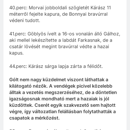
40.perc: Morvai jobboldali szögletét Kárász 11
méterről fejelte kapura, de Bonnyai bravúrral
védeni tudott.
41.perc: Göblyös ívelt a 16-os vonalán álló Gálhoz,
aki mellel lekészítette a labdát Farkasnak, de a
csatár lövését megint bravúrral védte a hazai
kapus.
44.perc: Kárász sárga lapja zárta a félidőt.
Gólt nem nagy küzdelmet viszont láthattak a
kilátogató nézők. A vendégek picivel közelebb
álltak a vezetés megszerzéséhez, de a döntetlen
igazságosnak mondható mert a hazaiak is jól
küzdöttek. Cserét egyik szakvezető sem hajtott
végre, így változatlan felállásban folytathatták a
csapatok a mérkőzést.