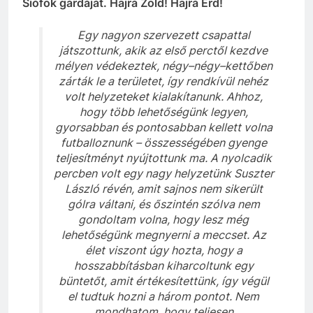
Siófok gárdáját. Hajrá Zöld! Hajrá Érd!
Egy nagyon szervezett csapattal
játszottunk, akik az első perctől kezdve
mélyen védekeztek, négy–négy–kettőben
zárták le a területet, így rendkívül nehéz
volt helyzeteket kialakítanunk. Ahhoz,
hogy több lehetőségünk legyen,
gyorsabban és pontosabban kellett volna
futballoznunk – összességében gyenge
teljesítményt nyújtottunk ma. A nyolcadik
percben volt egy nagy helyzetünk Suszter
László révén, amit sajnos nem sikerült
gólra váltani, és őszintén szólva nem
gondoltam volna, hogy lesz még
lehetőségünk megnyerni a meccset. Az
élet viszont úgy hozta, hogy a
hosszabbításban kiharcoltunk egy
büntetőt, amit értékesítettünk, így végül
el tudtuk hozni a három pontot. Nem
mondhatom, hogy teljesen