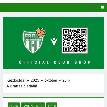
MENÜ
Kezdőoldal
2025
október
20
A kitartás diadala!
HÍREK
LABDARÚGÁS
NB III