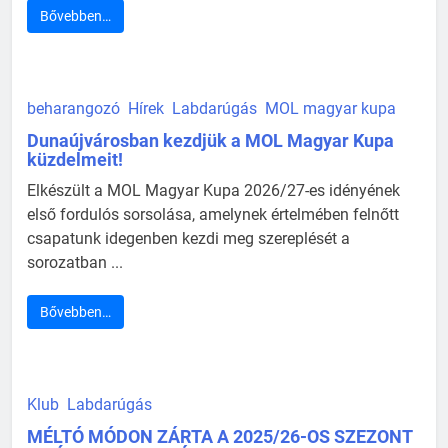
Bővebben…
beharangozó
Hírek
Labdarúgás
MOL magyar kupa
Dunaújvárosban kezdjük a MOL Magyar Kupa
küzdelmeit!
Elkészült a MOL Magyar Kupa 2026/27-es idényének
első fordulós sorsolása, amelynek értelmében felnőtt
csapatunk idegenben kezdi meg szereplését a
sorozatban ...
Bővebben…
Klub
Labdarúgás
MÉLTÓ MÓDON ZÁRTA A 2025/26-OS SZEZONT