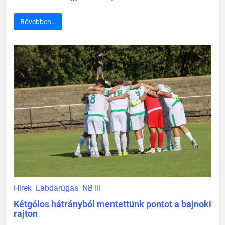
Bővebben…
Hírek
Labdarúgás
NB III
Kétgólos hátrányból mentettünk pontot a bajnoki
rajton