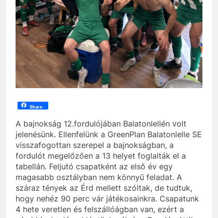
Share
A bajnokság 12.fordulójában Balatonlellén volt
jelenésünk. Ellenfelünk a GreenPlan Balatonlelle SE
visszafogottan szerepel a bajnokságban, a
fordulót megelőzően a 13 helyet foglalták el a
tabellán. Feljutó csapatként az első év egy
magasabb osztályban nem könnyű feladat. A
száraz tények az Érd mellett szóltak, de tudtuk,
hogy nehéz 90 perc vár játékosainkra. Csapatunk
4 hete veretlen és felszállóágban van, ezért a