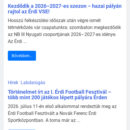
Kezdődik a 2026–2027-es szezon – hazai pályán
rajtol az Érdi VSE!
Hosszú felkészülési időszak után végre ismét
tétmérkőzés vár csapatunkra: szombaton megkezdődik
az NB III Nyugati csoportjának 2026–2027-es idénye.
Az Érdi ...
Bővebben…
Hírek
Labdarúgás
Történelmet írt az I. Érdi Football Fesztivál –
több mint 200 játékos lépett pályára Érden
2026. július 11-én első alkalommal rendeztük meg az
Érdi Football Fesztivált a Novák Ferenc Érdi
Sportközpontban. A torna már az ...