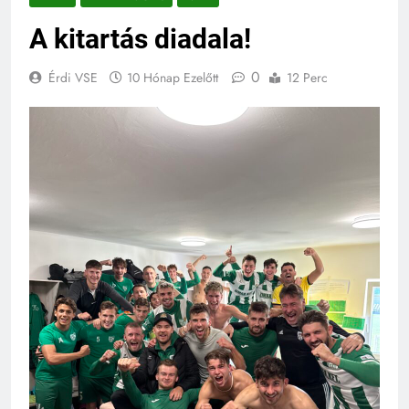
A kitartás diadala!
0
Érdi VSE
10 Hónap Ezelőtt
12 Perc