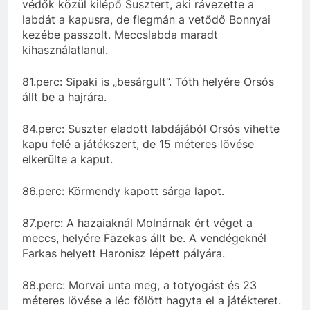
védők közül kilépő Susztert, aki rávezette a
labdát a kapusra, de flegmán a vetődő Bonnyai
kezébe passzolt. Meccslabda maradt
kihasználatlanul.
81.perc: Sipaki is „besárgult”. Tóth helyére Orsós
állt be a hajrára.
84.perc: Suszter eladott labdájából Orsós vihette
kapu felé a játékszert, de 15 méteres lövése
elkerülte a kaput.
86.perc: Körmendy kapott sárga lapot.
87.perc: A hazaiaknál Molnárnak ért véget a
meccs, helyére Fazekas állt be. A vendégeknél
Farkas helyett Haronisz lépett pályára.
88.perc: Morvai unta meg, a totyogást és 23
méteres lövése a léc fölött hagyta el a játékteret.