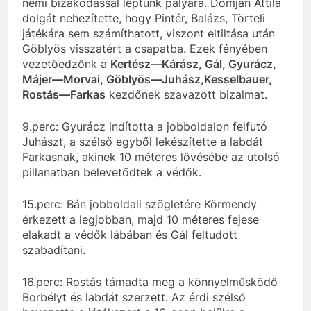
némi bizakodással léptünk pályára. Domján Attila
dolgát nehezítette, hogy Pintér, Balázs, Törteli
játékára sem számíthatott, viszont eltiltása után
Göblyös visszatért a csapatba. Ezek fényében
vezetőedzőnk a
Kertész—Kárász, Gál, Gyurácz,
Májer—Morvai, Göblyös—Juhász,Kesselbauer,
Rostás—Farkas
kezdőnek szavazott bizalmat.
9.perc: Gyurácz indította a jobboldalon felfutó
Juhászt, a szélső egyből lekészítette a labdát
Farkasnak, akinek 10 méteres lövésébe az utolsó
pillanatban belevetődtek a védők.
15.perc: Bán jobboldali szögletére Körmendy
érkezett a legjobban, majd 10 méteres fejese
elakadt a védők lábában és Gál feltudott
szabadítani.
16.perc: Rostás támadta meg a könnyelműsködő
Borbélyt és labdát szerzett. Az érdi szélső