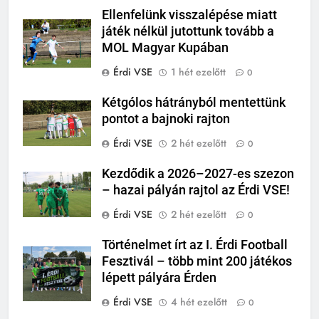
Ellenfelünk visszalépése miatt
játék nélkül jutottunk tovább a
MOL Magyar Kupában
Érdi VSE
1 hét ezelőtt
0
Kétgólos hátrányból mentettünk
pontot a bajnoki rajton
Érdi VSE
2 hét ezelőtt
0
Kezdődik a 2026–2027-es szezon
– hazai pályán rajtol az Érdi VSE!
Érdi VSE
2 hét ezelőtt
0
Történelmet írt az I. Érdi Football
Fesztivál – több mint 200 játékos
lépett pályára Érden
Érdi VSE
4 hét ezelőtt
0