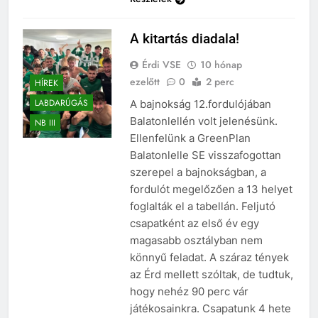
A kitartás diadala!
Érdi VSE
10 hónap
ezelőtt
0
2 perc
HÍREK
LABDARÚGÁS
A bajnokság 12.fordulójában
Balatonlellén volt jelenésünk.
NB III
Ellenfelünk a GreenPlan
Balatonlelle SE visszafogottan
szerepel a bajnokságban, a
fordulót megelőzően a 13 helyet
foglalták el a tabellán. Feljutó
csapatként az első év egy
magasabb osztályban nem
könnyű feladat. A száraz tények
az Érd mellett szóltak, de tudtuk,
hogy nehéz 90 perc vár
játékosainkra. Csapatunk 4 hete