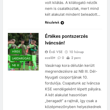
volt kilátás. A kilátogató nézők
nem is csalatkoztak, mert mind
két alakulat mindent beleadott…
Részletek
Értékes pontszerzés
Iváncsán!
Érdi VSE
10 hónap
HÍREK
ezelőtt
0
2 perc
LABDARÚGÁS
Vasárnap kora délután került
NB III
megrendezésre az NB III. Dél-
Nyugati csoportjának 10.
fordulója. Csapatunk az Iváncsa
KSE vendégeként lépett pályára.
A két alakulat hasonlóan
„beragadt” a rajtnál, így csak a
középmezőnyben helyezkednek