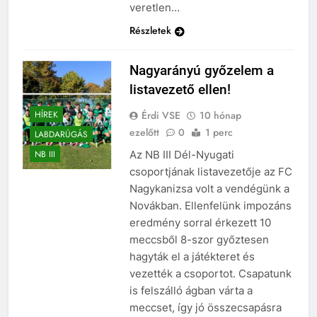
veretlen…
Részletek
Nagyarányú győzelem a
listavezető ellen!
Érdi VSE
10 hónap
HÍREK
ezelőtt
0
1 perc
LABDARÚGÁS
Az NB III Dél-Nyugati
NB III
csoportjának listavezetője az FC
Nagykanizsa volt a vendégünk a
Novákban. Ellenfelünk impozáns
eredmény sorral érkezett 10
meccsből 8-szor győztesen
hagyták el a játékteret és
vezették a csoportot. Csapatunk
is felszálló ágban várta a
meccset, így jó összecsapásra