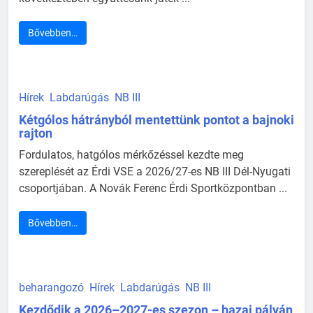
Bővebben…
Hírek
Labdarúgás
NB III
Kétgólos hátrányból mentettünk pontot a bajnoki
rajton
Fordulatos, hatgólos mérkőzéssel kezdte meg
szereplését az Érdi VSE a 2026/27-es NB III Dél-Nyugati
csoportjában. A Novák Ferenc Érdi Sportközpontban ...
Bővebben…
beharangozó
Hírek
Labdarúgás
NB III
Kezdődik a 2026–2027-es szezon – hazai pályán