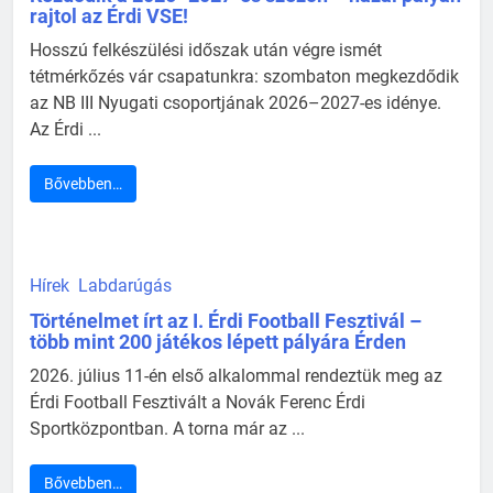
rajtol az Érdi VSE!
Hosszú felkészülési időszak után végre ismét
tétmérkőzés vár csapatunkra: szombaton megkezdődik
az NB III Nyugati csoportjának 2026–2027-es idénye.
Az Érdi ...
Bővebben…
Hírek
Labdarúgás
Történelmet írt az I. Érdi Football Fesztivál –
több mint 200 játékos lépett pályára Érden
2026. július 11-én első alkalommal rendeztük meg az
Érdi Football Fesztivált a Novák Ferenc Érdi
Sportközpontban. A torna már az ...
Bővebben…