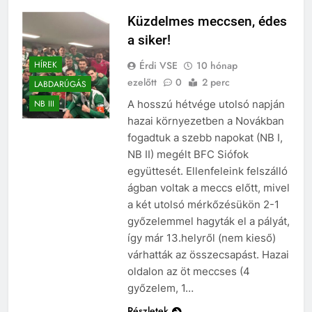
Küzdelmes meccsen, édes
a siker!
Érdi VSE
10 hónap
HÍREK
ezelőtt
0
2 perc
LABDARÚGÁS
A hosszú hétvége utolsó napján
NB III
hazai környezetben a Novákban
fogadtuk a szebb napokat (NB I,
NB II) megélt BFC Siófok
együttesét. Ellenfeleink felszálló
ágban voltak a meccs előtt, mivel
a két utolsó mérkőzésükön 2-1
győzelemmel hagyták el a pályát,
így már 13.helyről (nem kieső)
várhatták az összecsapást. Hazai
oldalon az öt meccses (4
győzelem, 1…
Részletek