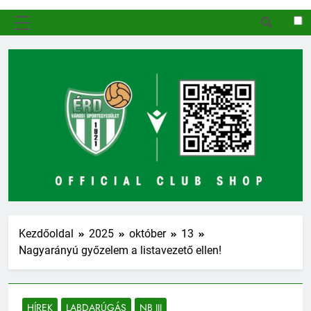
MENÜ
Kezdőoldal
2025
október
13
Nagyarányú győzelem a listavezető ellen!
HÍREK
LABDARÚGÁS
NB III