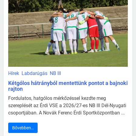
Hírek
Labdarúgás
NB III
Kétgólos hátrányból mentettünk pontot a bajnoki
rajton
Fordulatos, hatgólos mérkőzéssel kezdte meg
szereplését az Érdi VSE a 2026/27-es NB III Dél-Nyugati
csoportjában. A Novák Ferenc Érdi Sportközpontban ...
Bővebben…