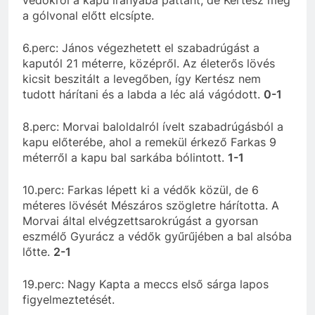
a gólvonal előtt elcsípte.
6.perc: János végezhetett el szabadrúgást a
kaputól 21 méterre, középről. Az életerős lövés
kicsit beszitált a levegőben, így Kertész nem
tudott hárítani és a labda a léc alá vágódott.
0-1
8.perc: Morvai baloldalról ívelt szabadrúgásból a
kapu előterébe, ahol a remekül érkező Farkas 9
méterről a kapu bal sarkába bólintott.
1-1
10.perc: Farkas lépett ki a védők közül, de 6
méteres lövését Mészáros szögletre hárította. A
Morvai által elvégzettsarokrúgást a gyorsan
eszmélő Gyurácz a védők gyűrűjében a bal alsóba
lőtte.
2-1
19.perc: Nagy Kapta a meccs első sárga lapos
figyelmeztetését.