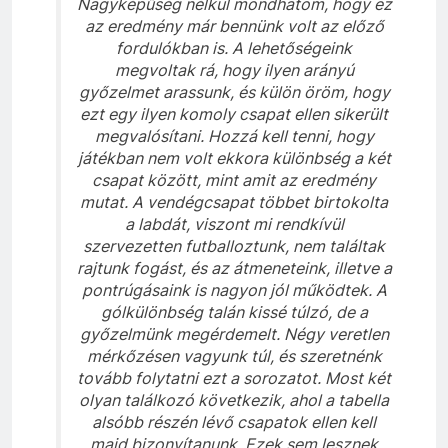
Nagyképűség nélkül mondhatom, hogy ez
az eredmény már bennünk volt az előző
fordulókban is. A lehetőségeink
megvoltak rá, hogy ilyen arányú
győzelmet arassunk, és külön öröm, hogy
ezt egy ilyen komoly csapat ellen sikerült
megvalósítani. Hozzá kell tenni, hogy
játékban nem volt ekkora különbség a két
csapat között, mint amit az eredmény
mutat. A vendégcsapat többet birtokolta
a labdát, viszont mi rendkívül
szervezetten futballoztunk, nem találtak
rajtunk fogást, és az átmeneteink, illetve a
pontrúgásaink is nagyon jól működtek. A
gólkülönbség talán kissé túlzó, de a
győzelmünk megérdemelt. Négy veretlen
mérkőzésen vagyunk túl, és szeretnénk
tovább folytatni ezt a sorozatot. Most két
olyan találkozó következik, ahol a tabella
alsóbb részén lévő csapatok ellen kell
majd bizonyítanunk. Ezek sem lesznek