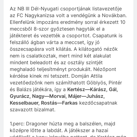
Az NB III Dél-Nyugati csoportjának listavezetője
az FC Nagykanizsa volt a vendégünk a Novákban.
Ellenfelünk impozáns eredmény sorral érkezett 10
meccsből 8-szor győztesen hagyták el a
játékteret és vezették a csoportot. Csapatunk is
felszálló ágban várta a meccset, így jó
összecsapásra volt kilátás. A kilátogató nézők
nem is csalatkoztak, mert mind két alakulat
mindent beleadott és az osztály szintjét
meghaladó teljesítményt produkált. Nézőpont
kérdése kinek mi tetszett. Domján Attila
vezetőedzőnk nem számíthatott Göblyös, Pintér
és Balázs játékára, így a
Kertész—Kárász, Gál,
Gyurácz, Nagy—Morvai, Májer—Juhász,
Kesselbauer, Rostás—Farkas
kezdőcsapatnak
szavazott bizalmat.
1.perc: Dragoner húzta meg a balszélen, majd
középre lőtte a labdát. A játékszer a hazai
védőkről a kapu irányába pattant, de Kertész még