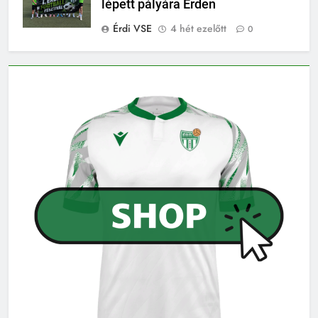
lépett pályára Érden
Érdi VSE
4 hét ezelőtt
0