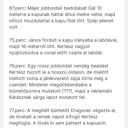
67.perc: Májer jobboldali bedobását Gál 10
méterre a kapunak háttal állva mellre vette, majd
ollózó mozdulattal a kapu fölé lőtt. Szép jelenet
volt.
75.perc: János fordult a kapu irányába a labdával,
majd 16 méterről lőtt. Kertész nagyot
nyújtózkodva a vonal előtt csípte el labdát.
76.perc: Egy rossz jobboldali vendég beadást
Kertész húzott le a hosszú oldalon, de mielőtt
indított volna a játékvezető sípja törte meg a
csendet. Mindenki megdöbbenésére a
büntetőpontra mutatott (???), majd a reklamáló
Kárásznak sárga lapot mutatott fel.
77.perc: A megítélt büntetőt Dragoner végezte el,
de lövését a remek napot kifogó Kertész
megfogta. A lövés ki sem pattant a kapusról.