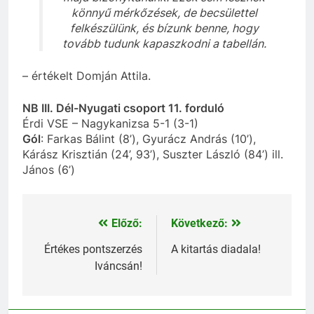
könnyű mérkőzések, de becsülettel
felkészülünk, és bízunk benne, hogy
tovább tudunk kapaszkodni a tabellán.
– értékelt Domján Attila.
NB III. Dél-Nyugati csoport 11. forduló
Érdi VSE – Nagykanizsa 5-1 (3-1)
Gól
: Farkas Bálint (8’), Gyurácz András (10’),
Kárász Krisztián (24’, 93’), Suszter László (84’) ill.
János (6’)
Előző:
Következő:
Bejegyzés
navigáció
Értékes pontszerzés
A kitartás diadala!
Iváncsán!