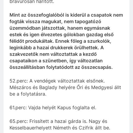
bravúrosan hárított.
Mint az összefoglalóból is kiderül a csapatok nem
fogták vissza magukat, nem tapogatózó
üzemmódban játszottak, hanem egymásnak
estek és igen élvezetes gólokban gazdag első
félidőt produkáltak. Ennek főleg a szurkolók,
leginkább a hazai drukkerek örülhettek. A
szakvezetők nem változtattak a kezdő
csapataikon a szünetben, így változatlan
összeállításban folytatódott az összecsapás.
52.perc: A vendégek változtattak elsőnek.
Mészáros és Baglady helyére Őri és Medgyesi állt
be a folytatásra.
61.perc: Vajda helyét Kapus foglalta el.
65.perc: Frissített a hazai gárda is. Nagy és
Kesselbauerhelyett Németh és Czifrik állt be.