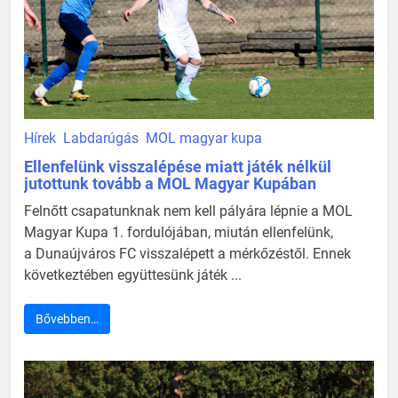
Hírek
Labdarúgás
MOL magyar kupa
Ellenfelünk visszalépése miatt játék nélkül
jutottunk tovább a MOL Magyar Kupában
Felnőtt csapatunknak nem kell pályára lépnie a MOL
Magyar Kupa 1. fordulójában, miután ellenfelünk,
a Dunaújváros FC visszalépett a mérkőzéstől. Ennek
következtében együttesünk játék ...
Bővebben…