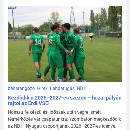
beharangozó
Hírek
Labdarúgás
NB III
Kezdődik a 2026–2027-es szezon – hazai pályán
rajtol az Érdi VSE!
Hosszú felkészülési időszak után végre ismét
tétmérkőzés vár csapatunkra: szombaton megkezdődik
az NB III Nyugati csoportjának 2026–2027-es idénye.