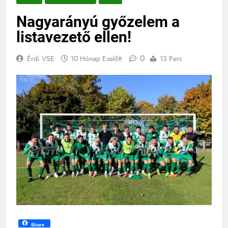
Nagyarányú győzelem a
listavezető ellen!
0
Érdi VSE
10 Hónap Ezelőtt
13 Perc
Share