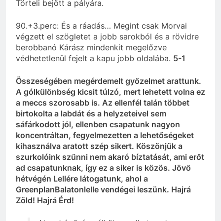
Törteli bejött a pályára.
90.+3.perc: És a ráadás… Megint csak Morvai
végzett el szögletet a jobb sarokból és a rövidre
berobbanó Kárász mindenkit megelőzve
védhetetlenül fejelt a kapu jobb oldalába.
5-1
Összeségében megérdemelt győzelmet arattunk.
A gólkülönbség kicsit túlzó, mert lehetett volna ez
a meccs szorosabb is. Az ellenfél talán többet
birtokolta a labdát és a helyzeteivel sem
sáfárkodott jól, ellenben csapatunk nagyon
koncentráltan, fegyelmezetten a lehetőségeket
kihasználva aratott szép sikert. Köszönjük a
szurkolóink szűnni nem akaró bíztatását, ami erőt
ad csapatunknak, így ez a siker is közös. Jövő
hétvégén Lellére látogatunk, ahol a
GreenplanBalatonlelle vendégei leszünk. Hajrá
Zöld! Hajrá Érd!