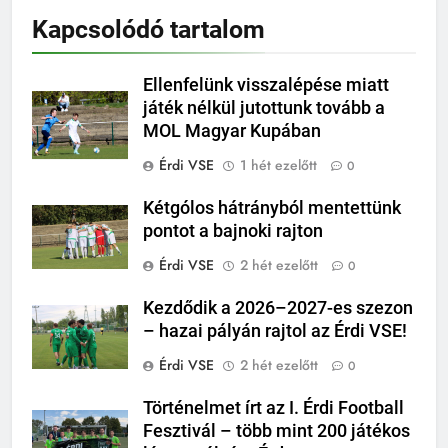
Kapcsolódó tartalom
Ellenfelünk visszalépése miatt
játék nélkül jutottunk tovább a
MOL Magyar Kupában
Érdi VSE
1 hét ezelőtt
0
Kétgólos hátrányból mentettünk
pontot a bajnoki rajton
Érdi VSE
2 hét ezelőtt
0
Kezdődik a 2026–2027-es szezon
– hazai pályán rajtol az Érdi VSE!
Érdi VSE
2 hét ezelőtt
0
Történelmet írt az I. Érdi Football
Fesztivál – több mint 200 játékos