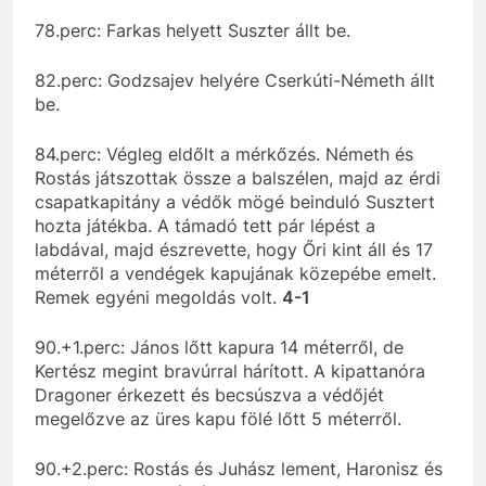
78.perc: Farkas helyett Suszter állt be.
82.perc: Godzsajev helyére Cserkúti-Németh állt
be.
84.perc: Végleg eldőlt a mérkőzés. Németh és
Rostás játszottak össze a balszélen, majd az érdi
csapatkapitány a védők mögé beinduló Susztert
hozta játékba. A támadó tett pár lépést a
labdával, majd észrevette, hogy Őri kint áll és 17
méterről a vendégek kapujának közepébe emelt.
Remek egyéni megoldás volt.
4-1
90.+1.perc: János lőtt kapura 14 méterről, de
Kertész megint bravúrral hárított. A kipattanóra
Dragoner érkezett és becsúszva a védőjét
megelőzve az üres kapu fölé lőtt 5 méterről.
90.+2.perc: Rostás és Juhász lement, Haronisz és