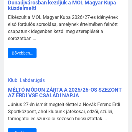
Dunaújvárosban kezdjük a MOL Magyar Kupa
küzdelmeit!
Elkészült a MOL Magyar Kupa 2026/27-es idényének
első fordulós sorsolása, amelynek értelmében felnőtt
csapatunk idegenben kezdi meg szereplését a
sorozatban ...
Bővebben…
Klub
Labdarúgás
MÉLTÓ MÓDON ZÁRTA A 2025/26-OS SZEZONT
AZ ÉRDI VSE CSALÁDI NAPJA
Június 27-én ismét megtelt élettel a Novák Ferenc Érdi
Sportközpont, ahol klubunk játékosai, edzői, szülei,
támogatói és szurkolói közösen búcsúztatták ...