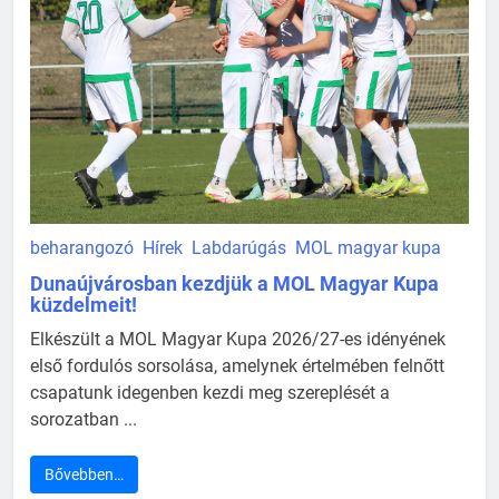
beharangozó
Hírek
Labdarúgás
MOL magyar kupa
Dunaújvárosban kezdjük a MOL Magyar Kupa
küzdelmeit!
Elkészült a MOL Magyar Kupa 2026/27-es idényének
első fordulós sorsolása, amelynek értelmében felnőtt
csapatunk idegenben kezdi meg szereplését a
sorozatban ...
Bővebben…