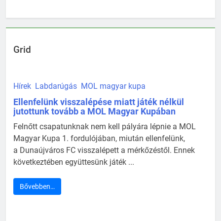
Grid
Hírek
Labdarúgás
MOL magyar kupa
Ellenfelünk visszalépése miatt játék nélkül
jutottunk tovább a MOL Magyar Kupában
Felnőtt csapatunknak nem kell pályára lépnie a MOL
Magyar Kupa 1. fordulójában, miután ellenfelünk,
a Dunaújváros FC visszalépett a mérkőzéstől. Ennek
következtében együttesünk játék ...
Bővebben…