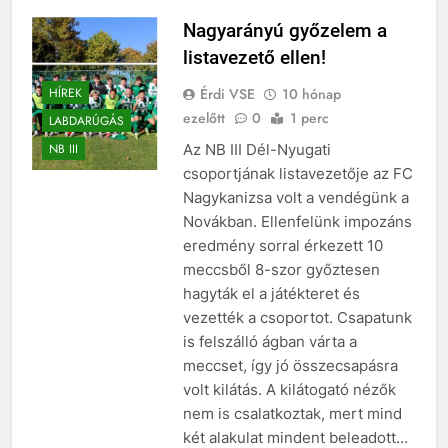
Nagyarányú győzelem a
listavezető ellen!
Érdi VSE
10 hónap
HÍREK
ezelőtt
0
1 perc
LABDARÚGÁS
Az NB III Dél-Nyugati
NB III
csoportjának listavezetője az FC
Nagykanizsa volt a vendégünk a
Novákban. Ellenfelünk impozáns
eredmény sorral érkezett 10
meccsből 8-szor győztesen
hagyták el a játékteret és
vezették a csoportot. Csapatunk
is felszálló ágban várta a
meccset, így jó összecsapásra
volt kilátás. A kilátogató nézők
nem is csalatkoztak, mert mind
két alakulat mindent beleadott…