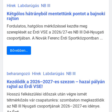
Hírek
Labdarúgás
NB III
Kétgólos hátrányból mentettünk pontot a bajnoki
rajton
Fordulatos, hatgólos mérkőzéssel kezdte meg
szereplését az Érdi VSE a 2026/27-es NB III Dél-Nyugati
csoportjában. A Novák Ferenc Érdi Sportközpontban ...
Bővebben…
beharangozó
Hírek
Labdarúgás
NB III
Kezdődik a 2026–2027-es szezon – hazai pályán
rajtol az Érdi VSE!
Hosszú felkészülési időszak után végre ismét
tétmérkőzés vár csapatunkra: szombaton megkezdődik
az NB III Nyugati csoportjának 2026–2027-es idénye.