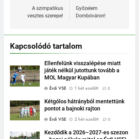
navigáció
A szimpatikus
Győzelem
vesztes szerepe!
Dombóváron!
Kapcsolódó tartalom
Ellenfelünk visszalépése miatt
játék nélkül jutottunk tovább a
MOL Magyar Kupában
Érdi VSE
1 hét ezelőtt
0
Kétgólos hátrányból mentettünk
pontot a bajnoki rajton
Érdi VSE
2 hét ezelőtt
0
Kezdődik a 2026–2027-es szezon