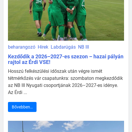
beharangozó
Hírek
Labdarúgás
NB III
Kezdődik a 2026–2027-es szezon – hazai pályán
rajtol az Érdi VSE!
Hosszú felkészülési időszak után végre ismét
tétmérkőzés vár csapatunkra: szombaton megkezdődik
az NB III Nyugati csoportjának 2026–2027-es idénye.
Az Érdi ...
Bővebben…