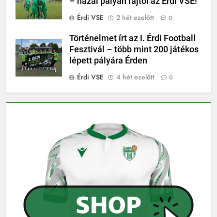
– hazai pályán rajtol az Érdi VSE!
Érdi VSE
2 hét ezelőtt
0
Történelmet írt az I. Érdi Football
Fesztivál – több mint 200 játékos
lépett pályára Érden
Érdi VSE
4 hét ezelőtt
0