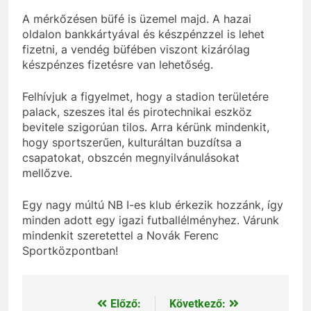
A mérkőzésen büfé is üzemel majd. A hazai
oldalon bankkártyával és készpénzzel is lehet
fizetni, a vendég büfében viszont kizárólag
készpénzes fizetésre van lehetőség.
Felhívjuk a figyelmet, hogy a stadion területére
palack, szeszes ital és pirotechnikai eszköz
bevitele szigorúan tilos. Arra kérünk mindenkit,
hogy sportszerűen, kulturáltan buzdítsa a
csapatokat, obszcén megnyilvánulásokat
mellőzve.
Egy nagy múltú NB I-es klub érkezik hozzánk, így
minden adott egy igazi futballélményhez. Várunk
mindenkit szeretettel a Novák Ferenc
Sportközpontban!
Előző:
Következő:
Bejegyzés