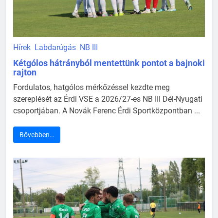
Hírek
Labdarúgás
NB III
Kétgólos hátrányból mentettünk pontot a bajnoki
rajton
Fordulatos, hatgólos mérkőzéssel kezdte meg
szereplését az Érdi VSE a 2026/27-es NB III Dél-Nyugati
csoportjában. A Novák Ferenc Érdi Sportközpontban ...
Bővebben…