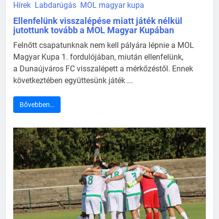
Hírek
Labdarúgás
MOL magyar kupa
Ellenfelünk visszalépése miatt játék nélkül
jutottunk tovább a MOL Magyar Kupában
Felnőtt csapatunknak nem kell pályára lépnie a MOL
Magyar Kupa 1. fordulójában, miután ellenfelünk,
a Dunaújváros FC visszalépett a mérkőzéstől. Ennek
következtében együttesünk játék ...
Bővebben…