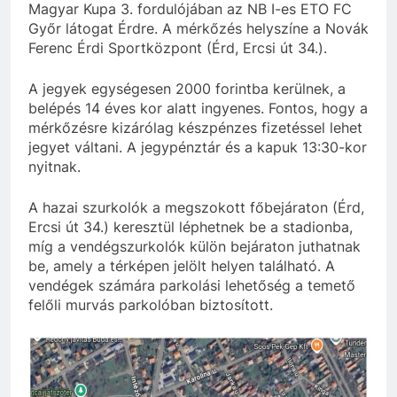
Magyar Kupa 3. fordulójában az NB I-es ETO FC
Győr látogat Érdre. A mérkőzés helyszíne a Novák
Ferenc Érdi Sportközpont (Érd, Ercsi út 34.).
A jegyek egységesen 2000 forintba kerülnek, a
belépés 14 éves kor alatt ingyenes. Fontos, hogy a
mérkőzésre kizárólag készpénzes fizetéssel lehet
jegyet váltani. A jegypénztár és a kapuk 13:30-kor
nyitnak.
A hazai szurkolók a megszokott főbejáraton (Érd,
Ercsi út 34.) keresztül léphetnek be a stadionba,
míg a vendégszurkolók külön bejáraton juthatnak
be, amely a térképen jelölt helyen található. A
vendégek számára parkolási lehetőség a temető
felőli murvás parkolóban biztosított.