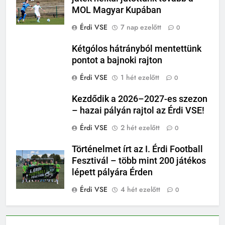
MOL Magyar Kupában
Érdi VSE
7 nap ezelőtt
0
Kétgólos hátrányból mentettünk
pontot a bajnoki rajton
Érdi VSE
1 hét ezelőtt
0
Kezdődik a 2026–2027-es szezon
– hazai pályán rajtol az Érdi VSE!
Érdi VSE
2 hét ezelőtt
0
Történelmet írt az I. Érdi Football
Fesztivál – több mint 200 játékos
lépett pályára Érden
Érdi VSE
4 hét ezelőtt
0