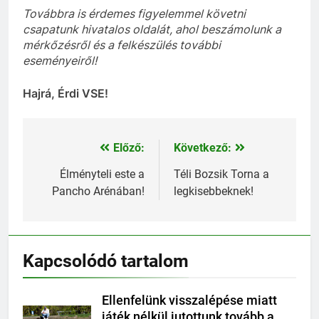
Továbbra is érdemes figyelemmel követni
csapatunk hivatalos oldalát, ahol beszámolunk a
mérkőzésről és a felkészülés további
eseményeiről!
Hajrá, Érdi VSE!
Előző:
Következő:
Bejegyzés
navigáció
Élményteli este a
Téli Bozsik Torna a
Pancho Arénában!
legkisebbeknek!
Kapcsolódó tartalom
Ellenfelünk visszalépése miatt
játék nélkül jutottunk tovább a