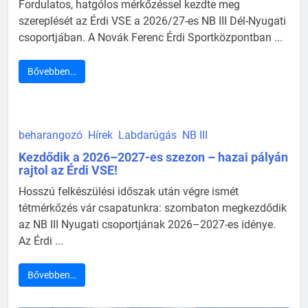
Fordulatos, hatgólos mérkőzéssel kezdte meg
szereplését az Érdi VSE a 2026/27-es NB III Dél-Nyugati
csoportjában. A Novák Ferenc Érdi Sportközpontban ...
Bővebben…
beharangozó
Hírek
Labdarúgás
NB III
Kezdődik a 2026–2027-es szezon – hazai pályán
rajtol az Érdi VSE!
Hosszú felkészülési időszak után végre ismét
tétmérkőzés vár csapatunkra: szombaton megkezdődik
az NB III Nyugati csoportjának 2026–2027-es idénye.
Az Érdi ...
Bővebben…