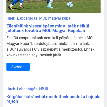
Hírek
Labdarúgás
MOL magyar kupa
Ellenfelünk visszalépése miatt játék nélkül
jutottunk tovább a MOL Magyar Kupában
Felnőtt csapatunknak nem kell pályára lépnie a MOL
Magyar Kupa 1. fordulójában, miután ellenfelünk,
a Dunaújváros FC visszalépett a mérkőzéstől. Ennek
következtében együttesünk játék ...
Bővebben…
Hírek
Labdarúgás
NB III
Kétgólos hátrányból mentettünk pontot a bajnoki
rajton