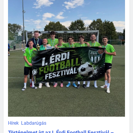
Hírek
Labdarúgás
Történelmet írt az I. Érdi Football Fesztivál –