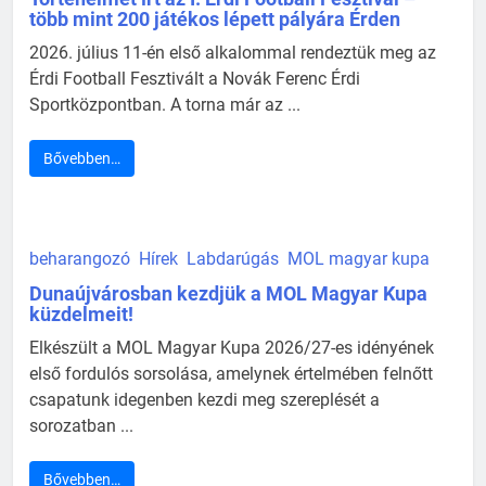
több mint 200 játékos lépett pályára Érden
2026. július 11-én első alkalommal rendeztük meg az
Érdi Football Fesztivált a Novák Ferenc Érdi
Sportközpontban. A torna már az ...
Bővebben…
beharangozó
Hírek
Labdarúgás
MOL magyar kupa
Dunaújvárosban kezdjük a MOL Magyar Kupa
küzdelmeit!
Elkészült a MOL Magyar Kupa 2026/27-es idényének
első fordulós sorsolása, amelynek értelmében felnőtt
csapatunk idegenben kezdi meg szereplését a
sorozatban ...
Bővebben…