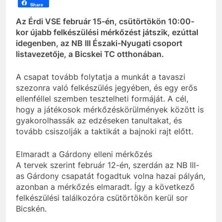
Share
Az Érdi VSE február 15-én, csütörtökön 10:00-
kor újabb felkészülési mérkőzést játszik, ezúttal
idegenben, az NB III Északi-Nyugati csoport
listavezetője, a Bicskei TC otthonában.
A csapat tovább folytatja a munkát a tavaszi
szezonra való felkészülés jegyében, és egy erős
ellenféllel szemben tesztelheti formáját. A cél,
hogy a játékosok mérkőzéskörülmények között is
gyakorolhassák az edzéseken tanultakat, és
tovább csiszolják a taktikát a bajnoki rajt előtt.
Elmaradt a Gárdony elleni mérkőzés
A tervek szerint február 12-én, szerdán az NB III-
as Gárdony csapatát fogadtuk volna hazai pályán,
azonban a mérkőzés elmaradt. Így a következő
felkészülési találkozóra csütörtökön kerül sor
Bicskén.