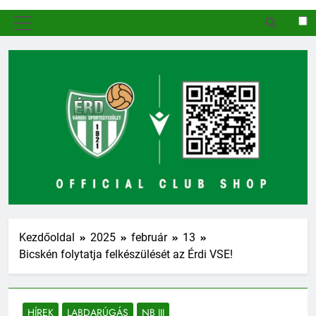
MENÜ
Kezdőoldal
2025
február
13
Bicskén folytatja felkészülését az Érdi VSE!
HÍREK
LABDARÚGÁS
NB III