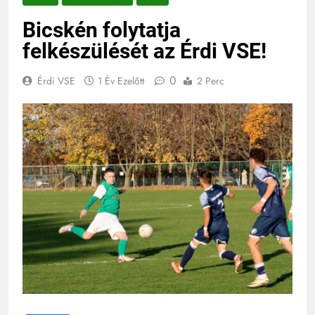
Bicskén folytatja
felkészülését az Érdi VSE!
0
Érdi VSE
1 Év Ezelőtt
2 Perc