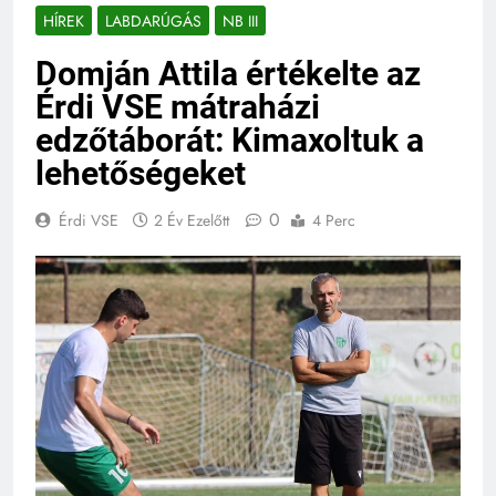
HÍREK
LABDARÚGÁS
NB III
Domján Attila értékelte az
Érdi VSE mátraházi
edzőtáborát: Kimaxoltuk a
lehetőségeket
0
Érdi VSE
2 Év Ezelőtt
4 Perc