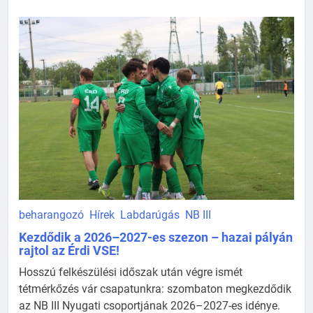
beharangozó
Hírek
Labdarúgás
NB III
Kezdődik a 2026–2027-es szezon – hazai pályán
rajtol az Érdi VSE!
Hosszú felkészülési időszak után végre ismét
tétmérkőzés vár csapatunkra: szombaton megkezdődik
az NB III Nyugati csoportjának 2026–2027-es idénye.