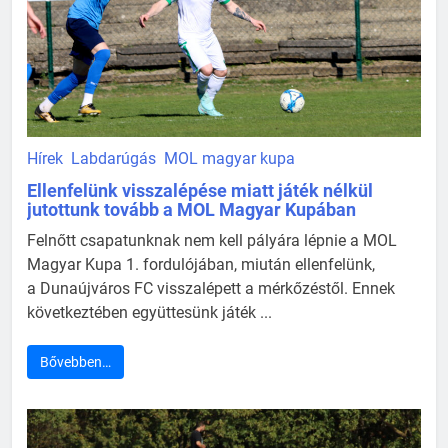
Hírek
Labdarúgás
MOL magyar kupa
Ellenfelünk visszalépése miatt játék nélkül
jutottunk tovább a MOL Magyar Kupában
Felnőtt csapatunknak nem kell pályára lépnie a MOL
Magyar Kupa 1. fordulójában, miután ellenfelünk,
a Dunaújváros FC visszalépett a mérkőzéstől. Ennek
következtében együttesünk játék ...
Bővebben…