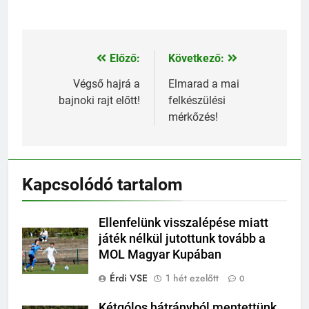
Előző:
Következő:
Bejegyzés
navigáció
Végső hajrá a
Elmarad a mai
bajnoki rajt előtt!
felkészülési
mérkőzés!
Kapcsolódó tartalom
Ellenfelünk visszalépése miatt
játék nélkül jutottunk tovább a
MOL Magyar Kupában
Érdi VSE
1 hét ezelőtt
0
Kétgólos hátrányból mentettünk