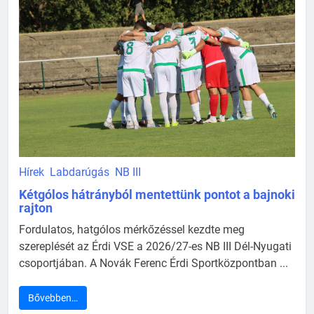
Hírek
Labdarúgás
NB III
Kétgólos hátrányból mentettünk pontot a bajnoki
rajton
Fordulatos, hatgólos mérkőzéssel kezdte meg
szereplését az Érdi VSE a 2026/27-es NB III Dél-Nyugati
csoportjában. A Novák Ferenc Érdi Sportközpontban ...
Bővebben…