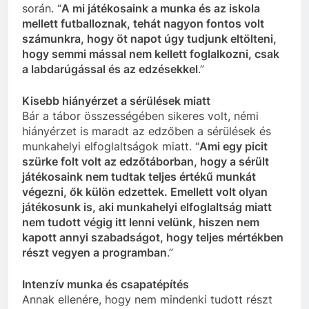
során. “
A mi játékosaink a munka és az iskola
mellett futballoznak, tehát nagyon fontos volt
számunkra, hogy öt napot úgy tudjunk eltölteni,
hogy semmi mással nem kellett foglalkozni, csak
a labdarúgással és az edzésekkel
.”
Kisebb hiányérzet a sérülések miatt
Bár a tábor összességében sikeres volt, némi
hiányérzet is maradt az edzőben a sérülések és
munkahelyi elfoglaltságok miatt. “
Ami egy picit
szürke folt volt az edzőtáborban, hogy a sérült
játékosaink nem tudtak teljes értékű munkát
végezni, ők külön edzettek. Emellett volt olyan
játékosunk is, aki munkahelyi elfoglaltság miatt
nem tudott végig itt lenni velünk, hiszen nem
kapott annyi szabadságot, hogy teljes mértékben
részt vegyen a programban
.”
Intenzív munka és csapatépítés
Annak ellenére, hogy nem mindenki tudott részt