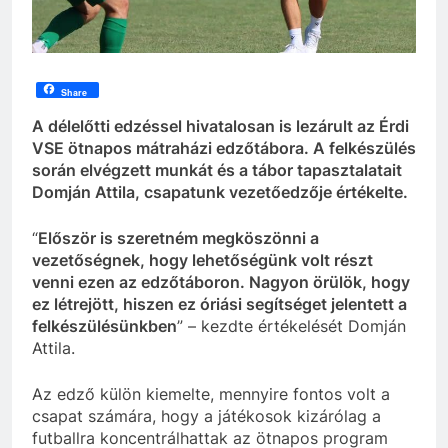
Share
A délelőtti edzéssel hivatalosan is lezárult az Érdi
VSE ötnapos mátraházi edzőtábora. A felkészülés
során elvégzett munkát és a tábor tapasztalatait
Domján Attila, csapatunk vezetőedzője értékelte.
“
Először is szeretném megköszönni a
vezetőségnek, hogy lehetőségünk volt részt
venni ezen az edzőtáboron. Nagyon örülök, hogy
ez létrejött, hiszen ez óriási segítséget jelentett a
felkészülésünkben
” – kezdte értékelését Domján
Attila.
Az edző külön kiemelte, mennyire fontos volt a
csapat számára, hogy a játékosok kizárólag a
futballra koncentrálhattak az ötnapos program