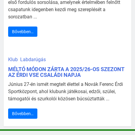
első fordulós sorsolása, amelynek értelmében felnőtt
csapatunk idegenben kezdi meg szereplését a
sorozatban ...
Bővebben…
Klub
Labdarúgás
MÉLTÓ MÓDON ZÁRTA A 2025/26-OS SZEZONT
AZ ÉRDI VSE CSALÁDI NAPJA
Június 27-én ismét megtelt élettel a Novák Ferenc Érdi
Sportközpont, ahol klubunk játékosai, edzői, szülei,
támogatói és szurkolói közösen búcsúztatták ...
Bővebben…