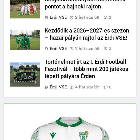
pontot a bajnoki rajton
Érdi VSE
2 hét ezelőtt
0
Kezdődik a 2026–2027-es szezon
– hazai pályán rajtol az Érdi VSE!
Érdi VSE
2 hét ezelőtt
0
Történelmet írt az I. Érdi Football
Fesztivál – több mint 200 játékos
lépett pályára Érden
Érdi VSE
4 hét ezelőtt
0