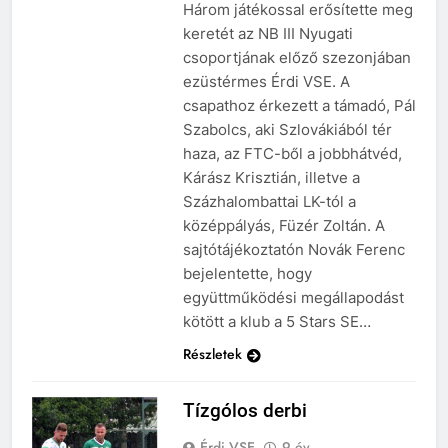
Három játékossal erősítette meg
keretét az NB III Nyugati
csoportjának előző szezonjában
ezüstérmes Érdi VSE. A
csapathoz érkezett a támadó, Pál
Szabolcs, aki Szlovákiából tér
haza, az FTC-ből a jobbhátvéd,
Kárász Krisztián, illetve a
Százhalombattai LK-tól a
középpályás, Füzér Zoltán. A
sajtótájékoztatón Novák Ferenc
bejelentette, hogy
együttműködési megállapodást
kötött a klub a 5 Stars SE…
Részletek
Tízgólos derbi
Érdi VSE
9 év