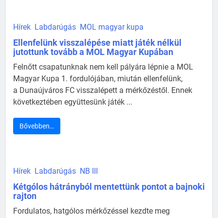
Hírek
Labdarúgás
MOL magyar kupa
Ellenfelünk visszalépése miatt játék nélkül
jutottunk tovább a MOL Magyar Kupában
Felnőtt csapatunknak nem kell pályára lépnie a MOL
Magyar Kupa 1. fordulójában, miután ellenfelünk,
a Dunaújváros FC visszalépett a mérkőzéstől. Ennek
következtében együttesünk játék ...
Bővebben…
Hírek
Labdarúgás
NB III
Kétgólos hátrányból mentettünk pontot a bajnoki
rajton
Fordulatos, hatgólos mérkőzéssel kezdte meg