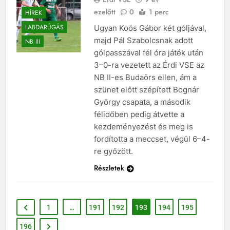
ezelőtt
0
1 perc
HÍREK
LABDARÚGÁS
Ugyan Koós Gábor két góljával,
majd Pál Szabolcsnak adott
NB III
gólpasszával fél óra játék után
3–0-ra vezetett az Érdi VSE az
NB II-es Budaörs ellen, ám a
szünet előtt szépített Bognár
György csapata, a második
félidőben pedig átvette a
kezdeményezést és meg is
fordította a meccset, végül 6–4-
re győzött.
Részletek
1
…
191
192
193
194
195
196