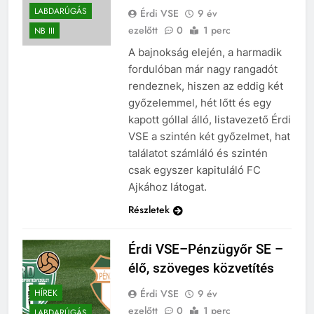
LABDARÚGÁS
Érdi VSE
9 év
ezelőtt
0
1 perc
NB III
A bajnokság elején, a harmadik
fordulóban már nagy rangadót
rendeznek, hiszen az eddig két
győzelemmel, hét lőtt és egy
kapott góllal álló, listavezető Érdi
VSE a szintén két győzelmet, hat
találatot számláló és szintén
csak egyszer kapituláló FC
Ajkához látogat.
Részletek
Érdi VSE–Pénzügyőr SE –
élő, szöveges közvetítés
Érdi VSE
9 év
HÍREK
ezelőtt
0
1 perc
LABDARÚGÁS