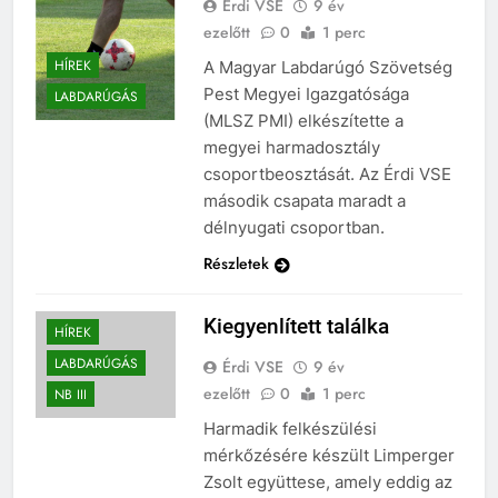
Érdi VSE
9 év
ezelőtt
0
1 perc
HÍREK
A Magyar Labdarúgó Szövetség
Pest Megyei Igazgatósága
LABDARÚGÁS
(MLSZ PMI) elkészítette a
megyei harmadosztály
csoportbeosztását. Az Érdi VSE
második csapata maradt a
délnyugati csoportban.
Részletek
Kiegyenlített találka
HÍREK
LABDARÚGÁS
Érdi VSE
9 év
ezelőtt
0
1 perc
NB III
Harmadik felkészülési
mérkőzésére készült Limperger
Zsolt együttese, amely eddig az