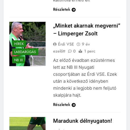
Részletek
„Minket akarnak megverni”
– Limperger Zsolt
Érdi VSE
9 év
HÍREK
ezelőtt
0
1 perc
LABDARÚGÁS
Az előző évadban ezüstérmes
NB III
lett az NB III Nyugati
csoportjában az Érdi VSE. Ezek
után a következő idényben
mindenki a legjobb nem feljutó
skalpjára hajt.
Részletek
Maradunk délnyugaton!