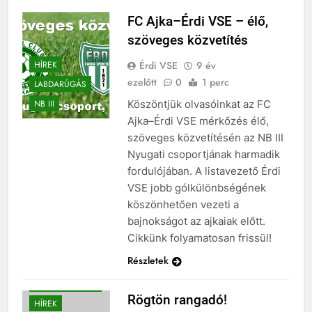
FC Ajka–Érdi VSE – élő,
szöveges közvetítés
Érdi VSE
9 év
HÍREK
ezelőtt
0
1 perc
LABDARÚGÁS
Köszöntjük olvasóinkat az FC
NB III
Ajka–Érdi VSE mérkőzés élő,
szöveges közvetítésén az NB III
Nyugati csoportjának harmadik
fordulójában. A listavezető Érdi
VSE jobb gólkülönbségének
köszönhetően vezeti a
bajnokságot az ajkaiak előtt.
Cikkünk folyamatosan frissül!
Részletek
BEHARANGOZÓ
Rögtön rangadó!
HÍREK