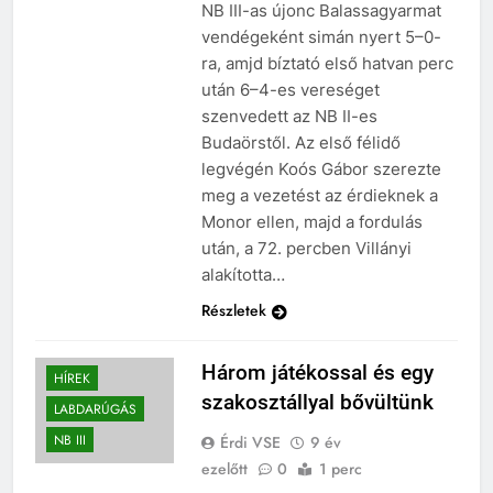
NB III-as újonc Balassagyarmat
vendégeként simán nyert 5–0-
ra, amjd bíztató első hatvan perc
után 6–4-es vereséget
szenvedett az NB II-es
Budaörstől. Az első félidő
legvégén Koós Gábor szerezte
meg a vezetést az érdieknek a
Monor ellen, majd a fordulás
után, a 72. percben Villányi
alakította…
Részletek
Három játékossal és egy
HÍREK
szakosztállyal bővültünk
LABDARÚGÁS
NB III
Érdi VSE
9 év
ezelőtt
0
1 perc