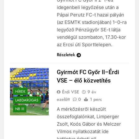
idegenbeli legyőzése után a
Pápai Perutz FC-t hazai pályán
(az ESMTK stadionjában) 1–0-ra
legyőző Pénzügyőr SE-t látja
vendégül szombaton, 17.30-kor
az Ercsi úti Sporttelepen.
Részletek
Gyirmót FC Győr II–Érdi
VSE – élő közvetítés
Érdi VSE
9 év
HÍREK
ezelőtt
0
1 perc
LABDARÚGÁS
A mérkőzésről készült
NB III
összefoglalónkat, Limperger
Zsolt, Koós Gábor és Melczer
Vilmos nyilatkozatát ide
kattintva érheti el!