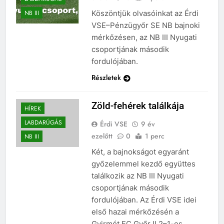
Köszöntjük olvasóinkat az Érdi
NB III
VSE–Pénzügyőr SE NB bajnoki
mérkőzésen, az NB III Nyugati
csoportjának második
fordulójában.
Részletek
Zöld-fehérek találkája
HÍREK
LABDARÚGÁS
Érdi VSE
9 év
ezelőtt
0
1 perc
NB III
Két, a bajnokságot egyaránt
győzelemmel kezdő együttes
találkozik az NB III Nyugati
csoportjának második
fordulójában. Az Érdi VSE idei
első hazai mérkőzésén a
Gyirmót FC Győr II 2–1-es