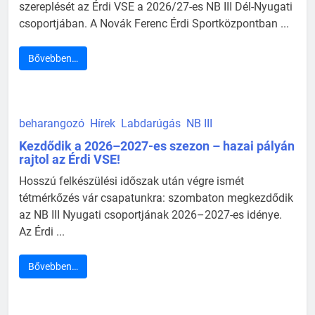
szereplését az Érdi VSE a 2026/27-es NB III Dél-Nyugati
csoportjában. A Novák Ferenc Érdi Sportközpontban ...
Bővebben…
beharangozó
Hírek
Labdarúgás
NB III
Kezdődik a 2026–2027-es szezon – hazai pályán
rajtol az Érdi VSE!
Hosszú felkészülési időszak után végre ismét
tétmérkőzés vár csapatunkra: szombaton megkezdődik
az NB III Nyugati csoportjának 2026–2027-es idénye.
Az Érdi ...
Bővebben…