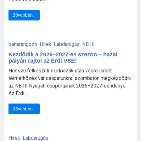
Bővebben…
beharangozó
Hírek
Labdarúgás
NB III
Kezdődik a 2026–2027-es szezon – hazai
pályán rajtol az Érdi VSE!
Hosszú felkészülési időszak után végre ismét
tétmérkőzés vár csapatunkra: szombaton megkezdődik
az NB III Nyugati csoportjának 2026–2027-es idénye.
Az Érdi ...
Bővebben…
Hírek
Labdarúgás