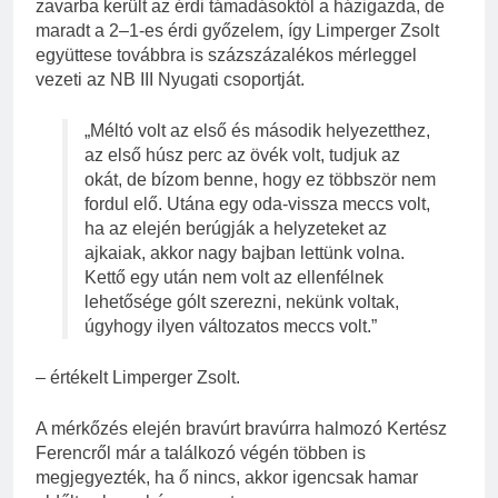
zavarba került az érdi támadásoktól a házigazda, de
maradt a 2–1-es érdi győzelem, így Limperger Zsolt
együttese továbbra is százszázalékos mérleggel
vezeti az NB III Nyugati csoportját.
„Méltó volt az első és második helyezetthez,
az első húsz perc az övék volt, tudjuk az
okát, de bízom benne, hogy ez többször nem
fordul elő. Utána egy oda-vissza meccs volt,
ha az elején berúgják a helyzeteket az
ajkaiak, akkor nagy bajban lettünk volna.
Kettő egy után nem volt az ellenfélnek
lehetősége gólt szerezni, nekünk voltak,
úgyhogy ilyen változatos meccs volt.”
– értékelt Limperger Zsolt.
A mérkőzés elején bravúrt bravúrra halmozó Kertész
Ferencről már a találkozó végén többen is
megjegyezték, ha ő nincs, akkor igencsak hamar