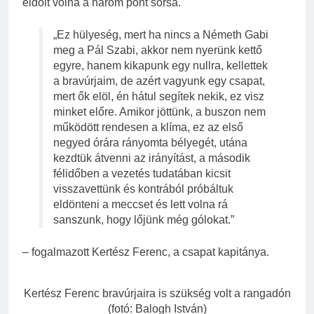
eldőlt volna a három pont sorsa.
„Ez hülyeség, mert ha nincs a Németh Gabi
meg a Pál Szabi, akkor nem nyerünk kettő
egyre, hanem kikapunk egy nullra, kellettek
a bravúrjaim, de azért vagyunk egy csapat,
mert ők elöl, én hátul segítek nekik, ez visz
minket előre. Amikor jöttünk, a buszon nem
működött rendesen a klíma, ez az első
negyed órára rányomta bélyegét, utána
kezdtük átvenni az irányítást, a második
félidőben a vezetés tudatában kicsit
visszavettünk és kontrából próbáltuk
eldönteni a meccset és lett volna rá
sanszunk, hogy lőjünk még gólokat.”
– fogalmazott Kertész Ferenc, a csapat kapitánya.
Kertész Ferenc bravúrjaira is szükség volt a rangadón
(fotó: Balogh István)