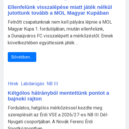
Ellenfelünk visszalépése miatt játék nélkül
jutottunk tovább a MOL Magyar Kupában
Felnőtt csapatunknak nem kell pályára lépnie a MOL
Magyar Kupa 1. fordulójában, miután ellenfelünk,
a Dunaújváros FC visszalépett a mérkőzéstől. Ennek
következtében együttesünk játék ...
Bővebben…
Hírek
Labdarúgás
NB III
Kétgólos hátrányból mentettünk pontot a
bajnoki rajton
Fordulatos, hatgólos mérkőzéssel kezdte meg
szereplését az Érdi VSE a 2026/27-es NB III Dél-
Nyugati csoportjában. A Novák Ferenc Érdi
Sportközpontban ...