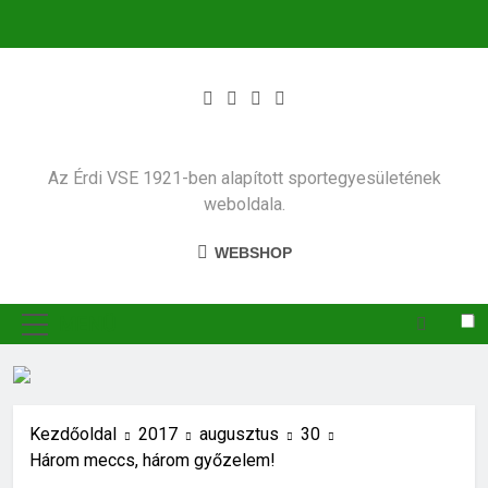
Ugrás
a
tartalomra
Az Érdi VSE 1921-ben alapított sportegyesületének
weboldala.
WEBSHOP
MENÜ
Kezdőoldal
2017
augusztus
30
Három meccs, három győzelem!