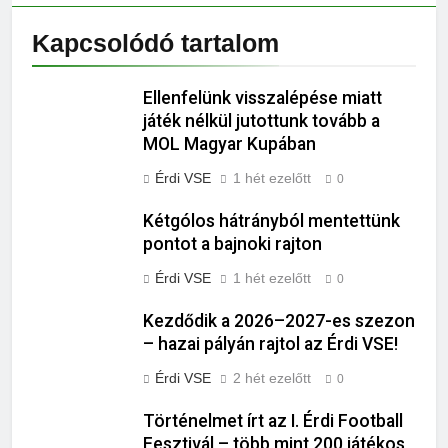
Kapcsolódó tartalom
Ellenfelünk visszalépése miatt
játék nélkül jutottunk tovább a
MOL Magyar Kupában
Érdi VSE
1 hét ezelőtt
0
Kétgólos hátrányból mentettünk
pontot a bajnoki rajton
Érdi VSE
1 hét ezelőtt
0
Kezdődik a 2026–2027-es szezon
– hazai pályán rajtol az Érdi VSE!
Érdi VSE
2 hét ezelőtt
0
Történelmet írt az I. Érdi Football
Fesztivál – több mint 200 játékos