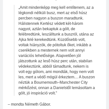
„Amit mindenképp meg kell említenem, az a
légkondi nélküli busz, mert az első húsz
percben nagyon a buszon maradtunk.
Hálistennek Kertész védett két-három
nagyot, aztán bekaptuk a gólt, de
felébredtünk, leszálltunk a buszról, utána az
Ajka felé kerekedtünk. Küzdősebb volt,
voltak hiányzók, de pótoltuk őket, inkább a
cserékben a mesternek nem volt annyi
variációs lehetősége. Alapvetően jól
játszottunk az leső húsz perc után, stabilan
védekeztünk, abból támadtunk, nekem is
volt egy gólom, ami mondták, hogy nem volt
les, mert a védő mögül érkeztem… A buszon
néztük a Bournemouth–Manchester City
mérkőzést, onnan a Danielstől lemásoltam a
gólt, jó inspiráció volt.”
– mondta Németh Gábor.