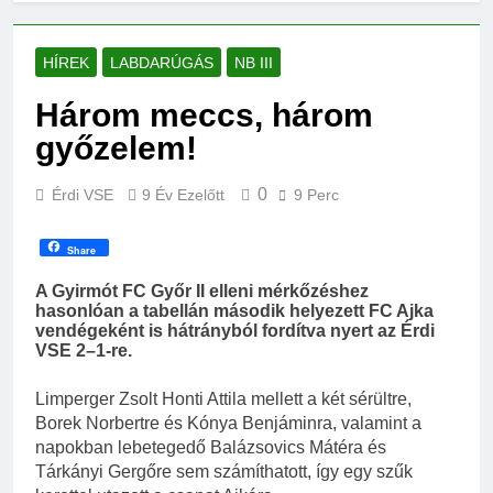
HÍREK
LABDARÚGÁS
NB III
Három meccs, három
győzelem!
0
Érdi VSE
9 Év Ezelőtt
9 Perc
Share
A Gyirmót FC Győr II elleni mérkőzéshez
hasonlóan a tabellán második helyezett FC Ajka
vendégeként is hátrányból fordítva nyert az Érdi
VSE 2–1-re.
Limperger Zsolt Honti Attila mellett a két sérültre,
Borek Norbertre és Kónya Benjáminra, valamint a
napokban lebetegedő Balázsovics Mátéra és
Tárkányi Gergőre sem számíthatott, így egy szűk