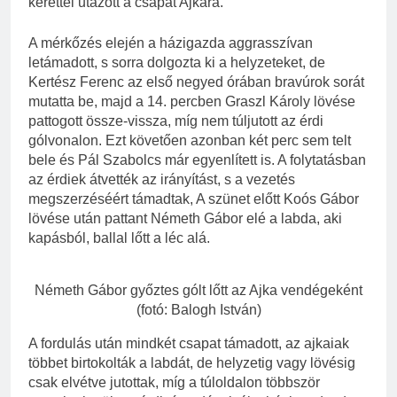
kerettel utazott a csapat Ajkára.
A mérkőzés elején a házigazda aggrasszívan
letámadott, s sorra dolgozta ki a helyzeteket, de
Kertész Ferenc az első negyed órában bravúrok sorát
mutatta be, majd a 14. percben Graszl Károly lövése
pattogott össze-vissza, míg nem túljutott az érdi
gólvonalon. Ezt követően azonban két perc sem telt
bele és Pál Szabolcs már egyenlített is. A folytatásban
az érdiek átvették az irányítást, s a vezetés
megszerzéséért támadtak, A szünet előtt Koós Gábor
lövése után pattant Németh Gábor elé a labda, aki
kapásból, ballal lőtt a léc alá.
Németh Gábor győztes gólt lőtt az Ajka vendégeként
(fotó: Balogh István)
A fordulás után mindkét csapat támadott, az ajkaiak
többet birtokolták a labdát, de helyzetig vagy lövésig
csak elvétve jutottak, míg a túloldalon többször