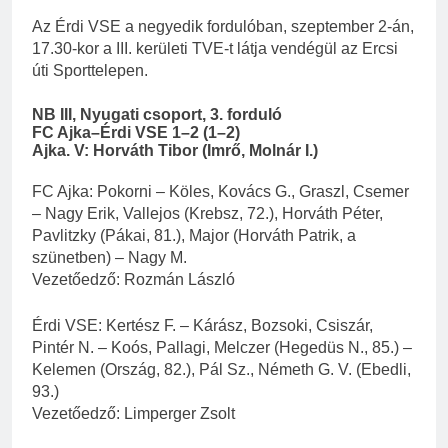
Az Érdi VSE a negyedik fordulóban, szeptember 2-án,
17.30-kor a III. kerületi TVE-t látja vendégül az Ercsi
úti Sporttelepen.
NB III, Nyugati csoport, 3. forduló
FC Ajka–Érdi VSE 1–2 (1–2)
Ajka. V: Horváth Tibor (Imrő, Molnár I.)
FC Ajka: Pokorni – Köles, Kovács G., Graszl, Csemer
– Nagy Erik, Vallejos (Krebsz, 72.), Horváth Péter,
Pavlitzky (Pákai, 81.), Major (Horváth Patrik, a
szünetben) – Nagy M.
Vezetőedző: Rozmán László
Érdi VSE: Kertész F. – Kárász, Bozsoki, Csiszár,
Pintér N. – Koós, Pallagi, Melczer (Hegedüs N., 85.) –
Kelemen (Ország, 82.), Pál Sz., Németh G. V. (Ebedli,
93.)
Vezetőedző: Limperger Zsolt