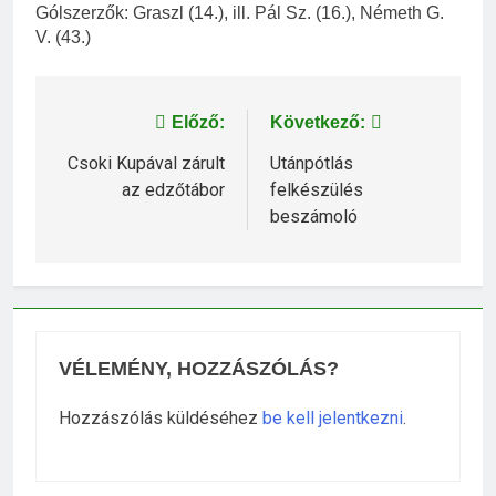
Gólszerzők: Graszl (14.), ill. Pál Sz. (16.), Németh G.
V. (43.)
Bejegyzés
Előző:
Következő:
navigáció
Csoki Kupával zárult
Utánpótlás
az edzőtábor
felkészülés
beszámoló
VÉLEMÉNY, HOZZÁSZÓLÁS?
Hozzászólás küldéséhez
be kell jelentkezni
.