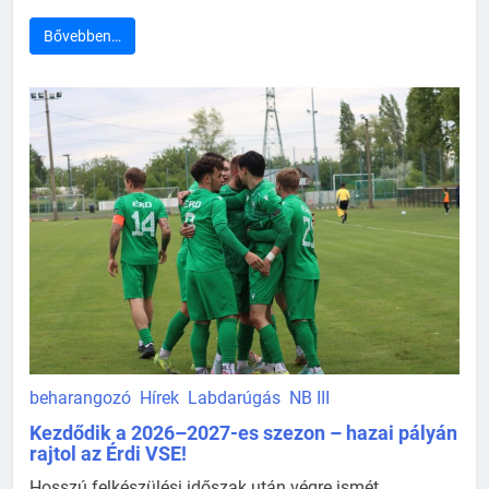
Bővebben…
beharangozó
Hírek
Labdarúgás
NB III
Kezdődik a 2026–2027-es szezon – hazai pályán
rajtol az Érdi VSE!
Hosszú felkészülési időszak után végre ismét