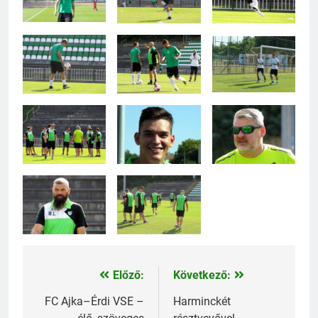
Előző:
Következő:
Bejegyzés
navigáció
FC Ajka–Érdi VSE –
Harminckét