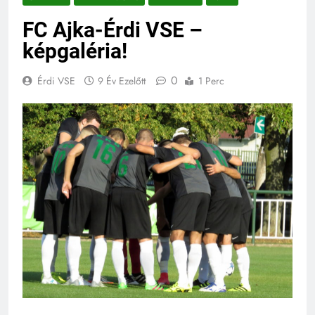
FC Ajka-Érdi VSE –
képgaléria!
0
Érdi VSE
9 Év Ezelőtt
1 Perc