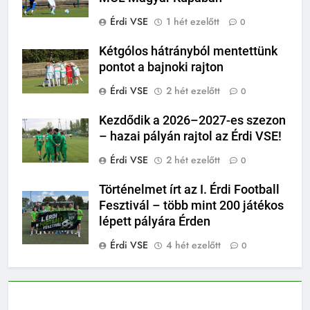
Érdi VSE
1 hét ezelőtt
0
Kétgólos hátrányból mentettünk
pontot a bajnoki rajton
Érdi VSE
2 hét ezelőtt
0
Kezdődik a 2026–2027-es szezon
– hazai pályán rajtol az Érdi VSE!
Érdi VSE
2 hét ezelőtt
0
Történelmet írt az I. Érdi Football
Fesztivál – több mint 200 játékos
lépett pályára Érden
Érdi VSE
4 hét ezelőtt
0