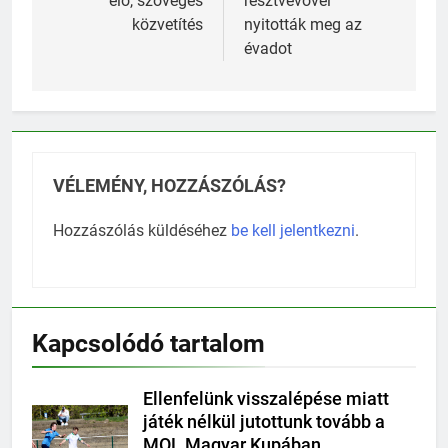
élő, szöveges
résztvevővel
közvetítés
nyitották meg az
évadot
VÉLEMÉNY, HOZZÁSZÓLÁS?
Hozzászólás küldéséhez
be kell jelentkezni
.
Kapcsolódó tartalom
Ellenfelünk visszalépése miatt
játék nélkül jutottunk tovább a
MOL Magyar Kupában