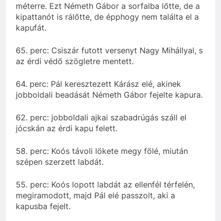
méterre. Ezt Németh Gábor a sorfalba lőtte, de a
kipattanót is rálőtte, de épphogy nem találta el a
kapufát.
65. perc: Csiszár futott versenyt Nagy Mihállyal, s
az érdi védő szögletre mentett.
64. perc: Pál keresztezett Kárász elé, akinek
jobboldali beadását Németh Gábor fejelte kapura.
62. perc: jobboldali ajkai szabadrúgás száll el
jócskán az érdi kapu felett.
58. perc: Koós távoli lökete megy fölé, miután
szépen szerzett labdát.
55. perc: Koós lopott labdát az ellenfél térfelén,
megiramodott, majd Pál elé passzolt, aki a
kapusba fejelt.