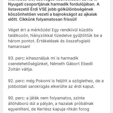
Nyugati csoportjának harmadik fordulójában. A
listavezető Érdi VSE jobb gólkülönbségének
köszönhetően vezeti a bajnokságot az ajkaiak
előtt. Cikkünk folyamatosan frissül!
Véget ért a mérkőzés! Egy rendkívül küzdős
találkozón, hiányzókkal tizedelve gyűjtöttük be a
három pontot. Értékelések és összefoglaló
hamarosan!
93. perc: kihasználjuk mi is harmadik
cserelehetőségünket, Németh Gábort Ebedli
Zoltán váltja.
92. perc: még Pokorni is feljött a szöglethez, de a
jobboldali sarokrúgás elkerülte az érdi kaput.
90. perc: a játék nem folyamatos, szinte
állóháború dúl a pályán, a hazaiak próbálnak
egyenlíteni, de Kertész kapuja ritkán forog