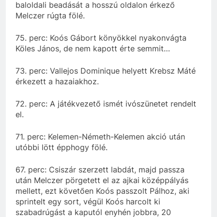
baloldali beadását a hosszú oldalon érkező
Melczer rúgta fölé.
75. perc: Koós Gábort könyökkel nyakonvágta
Köles János, de nem kapott érte semmit…
73. perc: Vallejos Dominique helyett Krebsz Máté
érkezett a hazaiakhoz.
72. perc: A játékvezető ismét ivószünetet rendelt
el.
71. perc: Kelemen-Németh-Kelemen akció után
utóbbi lött épphogy fölé.
67. perc: Csiszár szerzett labdát, majd passza
után Melczer pörgetett el az ajkai középpályás
mellett, ezt követően Koós passzolt Pálhoz, aki
sprintelt egy sort, végül Koós harcolt ki
szabadrúgást a kaputól enyhén jobbra, 20