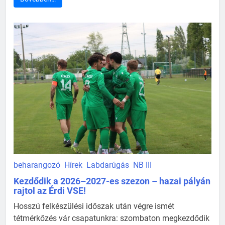
beharangozó
Hírek
Labdarúgás
NB III
Kezdődik a 2026–2027-es szezon – hazai pályán
rajtol az Érdi VSE!
Hosszú felkészülési időszak után végre ismét
tétmérkőzés vár csapatunkra: szombaton megkezdődik