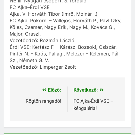
NB III, Nyugati csoport, 3. forduló
FC Ajka–Érdi VSE
Ajka. V: Horváth Tibor (Imrő, Molnár I.)
FC Ajka: Pokorni – Vallejos, Horváth P., Pavlitzky,
Köles, Csemer, Nagy Erik, Nagy M., Kovács G.,
Major, Graszl.
Vezetőedző: Rozmán László
Érdi VSE: Kertész F. – Kárász, Bozsoki, Csiszár,
Pintér N. – Koós, Pallagi, Melczer – Kelemen, Pál
Sz., Németh G. V.
Vezetőedző: Limperger Zsolt
Előző:
Következő:
Bejegyzés
navigáció
Rögtön rangadó!
FC Ajka-Érdi VSE –
képgaléria!