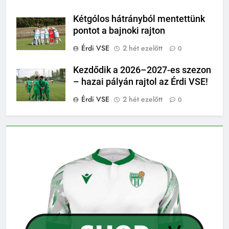
Kétgólos hátrányból mentettünk
pontot a bajnoki rajton
Érdi VSE
2 hét ezelőtt
0
Kezdődik a 2026–2027-es szezon
– hazai pályán rajtol az Érdi VSE!
Érdi VSE
2 hét ezelőtt
0