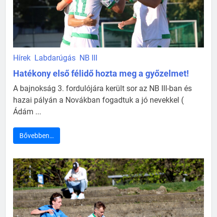
Hírek
Labdarúgás
NB III
Hatékony első félidő hozta meg a győzelmet!
A bajnokság 3. fordulójára került sor az NB III-ban és
hazai pályán a Novákban fogadtuk a jó nevekkel (
Ádám ...
Bővebben…