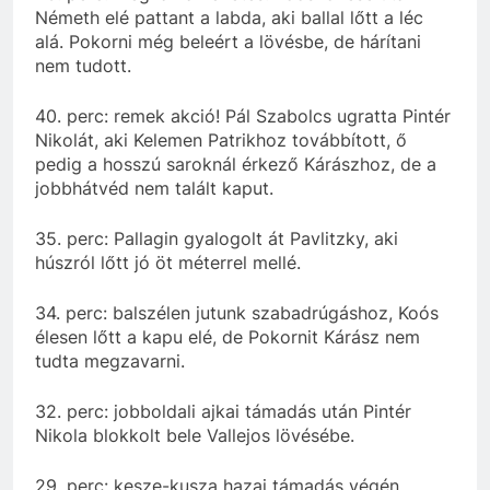
Németh elé pattant a labda, aki ballal lőtt a léc
alá. Pokorni még beleért a lövésbe, de hárítani
nem tudott.
40. perc: remek akció! Pál Szabolcs ugratta Pintér
Nikolát, aki Kelemen Patrikhoz továbbított, ő
pedig a hosszú saroknál érkező Kárászhoz, de a
jobbhátvéd nem talált kaput.
35. perc: Pallagin gyalogolt át Pavlitzky, aki
húszról lőtt jó öt méterrel mellé.
34. perc: balszélen jutunk szabadrúgáshoz, Koós
élesen lőtt a kapu elé, de Pokornit Kárász nem
tudta megzavarni.
32. perc: jobboldali ajkai támadás után Pintér
Nikola blokkolt bele Vallejos lövésébe.
29. perc: kesze-kusza hazai támadás végén