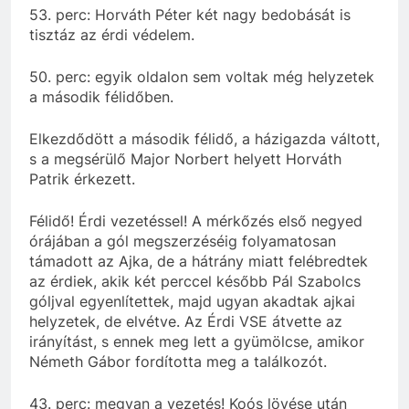
53. perc: Horváth Péter két nagy bedobását is
tisztáz az érdi védelem.
50. perc: egyik oldalon sem voltak még helyzetek
a második félidőben.
Elkezdődött a második félidő, a házigazda váltott,
s a megsérülő Major Norbert helyett Horváth
Patrik érkezett.
Félidő! Érdi vezetéssel! A mérkőzés első negyed
órájában a gól megszerzéséig folyamatosan
támadott az Ajka, de a hátrány miatt felébredtek
az érdiek, akik két perccel később Pál Szabolcs
góljval egyenlítettek, majd ugyan akadtak ajkai
helyzetek, de elvétve. Az Érdi VSE átvette az
irányítást, s ennek meg lett a gyümölcse, amikor
Németh Gábor fordította meg a találkozót.
43. perc: megvan a vezetés! Koós lövése után