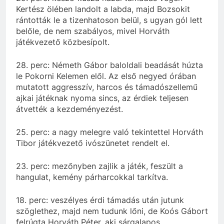
Kertész ölében landolt a labda, majd Bozsokit
rántották le a tizenhatoson belül, s ugyan gól lett
belőle, de nem szabályos, mivel Horváth
játékvezető közbesípolt.
28. perc: Németh Gábor baloldali beadását húzta
le Pokorni Kelemen elől. Az első negyed órában
mutatott aggresszív, harcos és támadószellemű
ajkai játéknak nyoma sincs, az érdiek teljesen
átvették a kezdeményezést.
25. perc: a nagy melegre való tekintettel Horváth
Tibor játékvezető ivószünetet rendelt el.
23. perc: mezőnyben zajlik a játék, feszült a
hangulat, kemény párharcokkal tarkítva.
18. perc: veszélyes érdi támadás után jutunk
szöglethez, majd nem tudunk lőni, de Koós Gábort
felrúgta Horváth Péter, aki sárgalapos