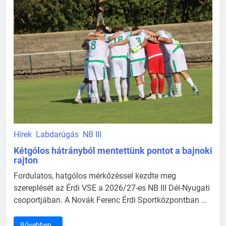
Hírek
Labdarúgás
NB III
Kétgólos hátrányból mentettünk pontot a bajnoki
rajton
Fordulatos, hatgólos mérkőzéssel kezdte meg
szereplését az Érdi VSE a 2026/27-es NB III Dél-Nyugati
csoportjában. A Novák Ferenc Érdi Sportközpontban ...
Bővebben…