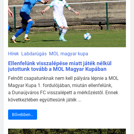
Hírek
Labdarúgás
MOL magyar kupa
Ellenfelünk visszalépése miatt játék nélkül
jutottunk tovább a MOL Magyar Kupában
Felnőtt csapatunknak nem kell pályára lépnie a MOL
Magyar Kupa 1. fordulójában, miután ellenfelünk,
a Dunaújváros FC visszalépett a mérkőzéstől. Ennek
következtében együttesünk játék ...
Bővebben…