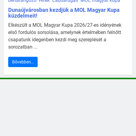
beharangozó
Hírek
Labdarúgás
MOL magyar kupa
Dunaújvárosban kezdjük a MOL Magyar Kupa
küzdelmeit!
Elkészült a MOL Magyar Kupa 2026/27-es idényének
első fordulós sorsolása, amelynek értelmében felnőtt
csapatunk idegenben kezdi meg szereplését a
sorozatban ...
Bővebben…