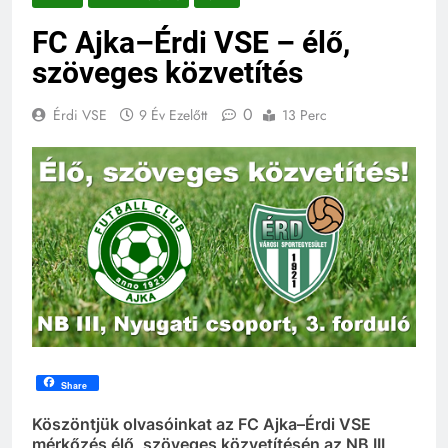
FC Ajka–Érdi VSE – élő,
szöveges közvetítés
0
Érdi VSE
9 Év Ezelőtt
13 Perc
Share
Köszöntjük olvasóinkat az FC Ajka–Érdi VSE
mérkőzés élő, szöveges közvetítésén az NB III