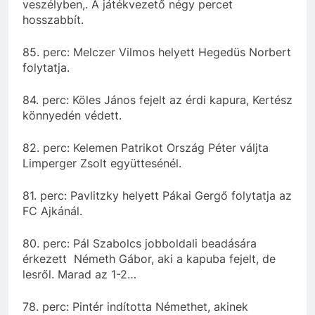
veszélyben,. A játékvezető négy percet
hosszabbít.
85. perc: Melczer Vilmos helyett Hegedüs Norbert
folytatja.
84. perc: Köles János fejelt az érdi kapura, Kertész
könnyedén védett.
82. perc: Kelemen Patrikot Ország Péter váljta
Limperger Zsolt együttesénél.
81. perc: Pavlitzky helyett Pákai Gergő folytatja az
FC Ajkánál.
80. perc: Pál Szabolcs jobboldali beadására
érkezett Németh Gábor, aki a kapuba fejelt, de
lesről. Marad az 1-2…
78. perc: Pintér indította Némethet, akinek