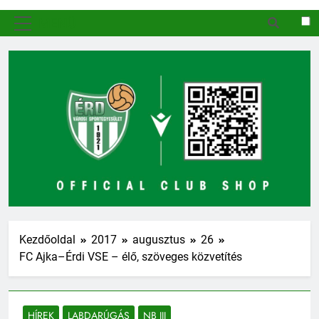
MENÜ
Kezdőoldal
2017
augusztus
26
FC Ajka–Érdi VSE – élő, szöveges közvetítés
HÍREK
LABDARÚGÁS
NB III