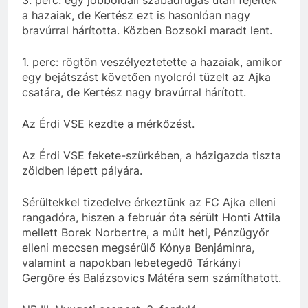
3. perc: egy jobboldali szabadrúgás után fejeltek
a hazaiak, de Kertész ezt is hasonlóan nagy
bravúrral hárította. Közben Bozsoki maradt lent.
1. perc: rögtön veszélyeztetette a hazaiak, amikor
egy bejátszást követően nyolcról tüzelt az Ajka
csatára, de Kertész nagy bravúrral hárított.
Az Érdi VSE kezdte a mérkőzést.
Az Érdi VSE fekete-szürkében, a házigazda tiszta
zöldben lépett pályára.
Sérültekkel tizedelve érkeztünk az FC Ajka elleni
rangadóra, hiszen a február óta sérült Honti Attila
mellett Borek Norbertre, a múlt heti, Pénzügyőr
elleni meccsen megsérülő Kónya Benjáminra,
valamint a napokban lebetegedő Tárkányi
Gergőre és Balázsovics Mátéra sem számíthatott.