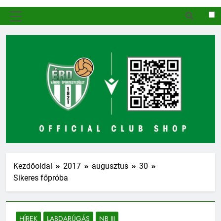
MENÜ
Kezdőoldal
2017
augusztus
30
Sikeres főpróba
HÍREK
LABDARÚGÁS
NB III