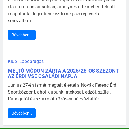
első fordulós sorsolása, amelynek értelmében felnőtt
csapatunk idegenben kezdi meg szereplését a
sorozatban ...
Bővebben…
Klub
Labdarúgás
MÉLTÓ MÓDON ZÁRTA A 2025/26-OS SZEZONT
AZ ÉRDI VSE CSALÁDI NAPJA
Június 27-én ismét megtelt élettel a Novák Ferenc Érdi
Sportközpont, ahol klubunk játékosai, edzői, szülei,
támogatói és szurkolói közösen búcsúztatták ...
Bővebben…