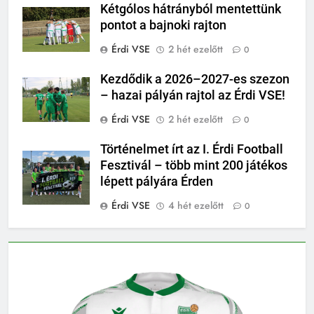
Kétgólos hátrányból mentettünk
pontot a bajnoki rajton
Érdi VSE
2 hét ezelőtt
0
Kezdődik a 2026–2027-es szezon
– hazai pályán rajtol az Érdi VSE!
Érdi VSE
2 hét ezelőtt
0
Történelmet írt az I. Érdi Football
Fesztivál – több mint 200 játékos
lépett pályára Érden
Érdi VSE
4 hét ezelőtt
0