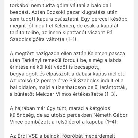
torkából nem tudta gólra váltani a baloldali
beadást. Aztán Bozsoki pazar kiugratása után
sem tudott kapura csúsztatni. Egy perccel később
megint jól indult el Kelemen, de csak a kapufát
találta telibe, az innen kipattanót viszont Pál
Szabolcs gólra váltotta (1–1).
A megtört házigazda ellen aztán Kelemen passza
után Tárkányi remekül fordult be, s még a labda
érintése nélkül két védőt is becsapott,
begyalogolt és elpasszolt a dabasi kapus mellett.
Az utolsó tíz percre érve Pál Szabolcs indult el a
bal oldalon, majd a tizenhatoson belül lerántották,
a büntetőt Melczer Vilmos értékesítette (1–3).
A hajrában már úgy tűnt, marad a kétgólos
különbség, de az utolsó percekben Németh Gábor
Vince bombázott a felsőlécről a kapuba (1–4).
Az Érdi VSE a bajnoki főpróbát megérdemelt