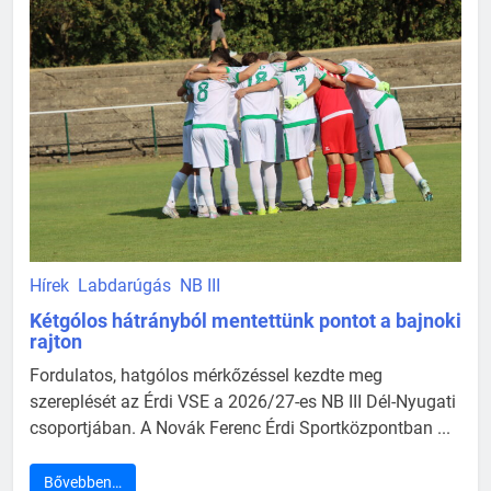
Hírek
Labdarúgás
NB III
Kétgólos hátrányból mentettünk pontot a bajnoki
rajton
Fordulatos, hatgólos mérkőzéssel kezdte meg
szereplését az Érdi VSE a 2026/27-es NB III Dél-Nyugati
csoportjában. A Novák Ferenc Érdi Sportközpontban ...
Bővebben…