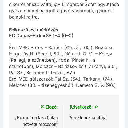
sikerrel abszolválta, így Limperger Zsolt együttese
győzelemmel hangolt a jövő vasárnapi, gyirmóti
bajnoki rajtra.
Felkészülési mérkőzés
FC Dabas–Érdi VSE 1–4 (0–0)
Érdi VSE: Borek – Kárász (Ország, 60.), Bozsoki,
Hegedüs N. (Ebedli, 80.), Németh G. V. – Kónya
(Pallagi, a szünetben), Koós (Pintér N., a
szünetben), Melczer – Balázsovics (Tárkányi, 60.),
Pál Sz., Kelemen P. (Füzér, 82.)
Érdi VSE gólszerzői: Pál Sz. (64.), Tárkányi (74.),
Melczer (80. – tizenegyesből), Németh G. V. (90.)
Előző:
Következő:
Bejegyzés
navigáció
„Kiemelten kezeljük a
Veretlenek csatája!
hétvégi meccset!”