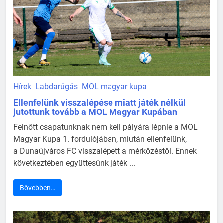
Hírek
Labdarúgás
MOL magyar kupa
Ellenfelünk visszalépése miatt játék nélkül
jutottunk tovább a MOL Magyar Kupában
Felnőtt csapatunknak nem kell pályára lépnie a MOL
Magyar Kupa 1. fordulójában, miután ellenfelünk,
a Dunaújváros FC visszalépett a mérkőzéstől. Ennek
következtében együttesünk játék ...
Bővebben…