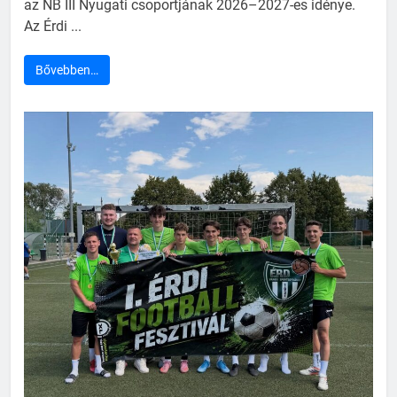
az NB III Nyugati csoportjának 2026–2027-es idénye.
Az Érdi ...
Bővebben…