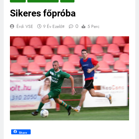
Sikeres főpróba
0
Érdi VSE
9 Év Ezelőtt
5 Perc
Share