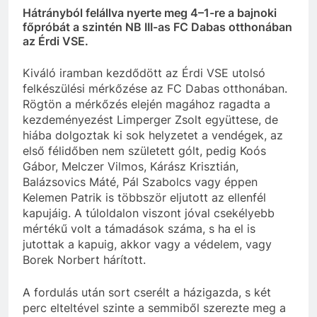
Hátrányból felállva nyerte meg 4–1-re a bajnoki
főpróbát a szintén NB III-as FC Dabas otthonában
az Érdi VSE.
Kiváló iramban kezdődött az Érdi VSE utolsó
felkészülési mérkőzése az FC Dabas otthonában.
Rögtön a mérkőzés elején magához ragadta a
kezdeményezést Limperger Zsolt együttese, de
hiába dolgoztak ki sok helyzetet a vendégek, az
első félidőben nem született gólt, pedig Koós
Gábor, Melczer Vilmos, Kárász Krisztián,
Balázsovics Máté, Pál Szabolcs vagy éppen
Kelemen Patrik is többször eljutott az ellenfél
kapujáig. A túloldalon viszont jóval csekélyebb
mértékű volt a támadások száma, s ha el is
jutottak a kapuig, akkor vagy a védelem, vagy
Borek Norbert hárított.
A fordulás után sort cserélt a házigazda, s két
perc elteltével szinte a semmiből szerezte meg a