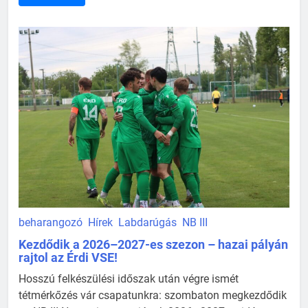
beharangozó
Hírek
Labdarúgás
NB III
Kezdődik a 2026–2027-es szezon – hazai pályán
rajtol az Érdi VSE!
Hosszú felkészülési időszak után végre ismét
tétmérkőzés vár csapatunkra: szombaton megkezdődik