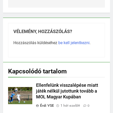
VÉLEMÉNY, HOZZÁSZÓLÁS?
Hozzászólás küldéséhez
be kell jelentkezni
.
Kapcsolódó tartalom
Ellenfelünk visszalépése miatt
játék nélkül jutottunk tovább a
MOL Magyar Kupában
Érdi VSE
1 hét ezelőtt
0