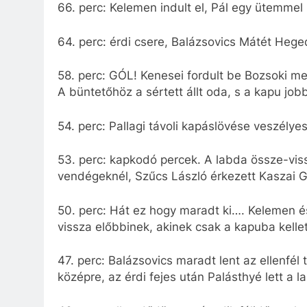
66. perc: Kelemen indult el, Pál egy ütemmel
64. perc: érdi csere, Balázsovics Mátét Hege
58. perc: GÓL! Kenesei fordult be Bozsoki mel
A büntetőhöz a sértett állt oda, s a kapu job
54. perc: Pallagi távoli kapáslövése veszélye
53. perc: kapkodó percek. A labda össze-vis
vendégeknél, Szűcs László érkezett Kaszai G
50. perc: Hát ez hogy maradt ki…. Kelemen és
vissza előbbinek, akinek csak a kapuba kellett
47. perc: Balázsovics maradt lent az ellenfél
középre, az érdi fejes után Palásthyé lett a l