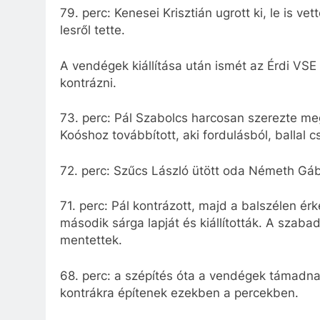
79. perc: Kenesei Krisztián ugrott ki, le is ve
lesről tette.
A vendégek kiállítása után ismét az Érdi VSE 
kontrázni.
73. perc: Pál Szabolcs harcosan szerezte meg
Koóshoz továbbított, aki fordulásból, ballal cs
72. perc: Szűcs László ütött oda Németh Gábo
71. perc: Pál kontrázott, majd a balszélen 
második sárga lapját és kiállították. A szaba
mentettek.
68. perc: a szépítés óta a vendégek támadnak
kontrákra építenek ezekben a percekben.