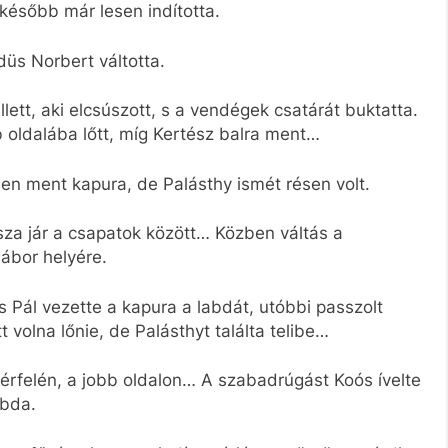
 később már lesen indította.
düs Norbert váltotta.
lett, aki elcsúszott, s a vendégek csatárát buktatta.
b oldalába lőtt, míg Kertész balra ment…
sen ment kapura, de Palásthy ismét résen volt.
sza jár a csapatok között… Közben váltás a
ábor helyére.
 Pál vezette a kapura a labdát, utóbbi passzolt
 volna lőnie, de Palásthyt találta telibe…
 térfelén, a jobb oldalon… A szabadrúgást Koós ívelte
abda.