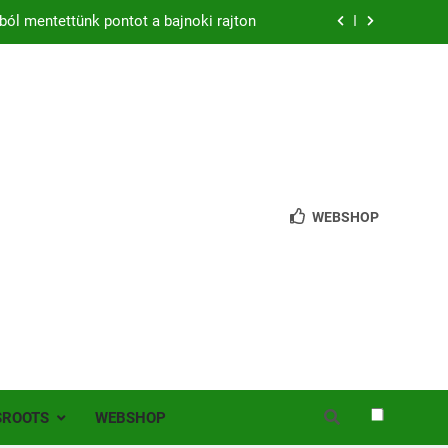
ból mentettünk pontot a bajnoki rajton
zon – hazai pályán rajtol az Érdi VSE!
bb mint 200 játékos lépett pályára Érden
 jutottunk tovább a MOL Magyar Kupában
ból mentettünk pontot a bajnoki rajton
WEBSHOP
zon – hazai pályán rajtol az Érdi VSE!
bb mint 200 játékos lépett pályára Érden
SROOTS
WEBSHOP