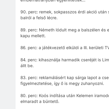
90. perc: remek, sokpasszos érdi akció után 
balról a felső lécre.
89. perc: Németh lódult meg a balszélen és e
kapu mellett.
86. perc: a játékvezető elküldi a III. kerületi 
84. perc: kihasználja harmadik cseréjét is Li
állt be.
83. perc: reklamálásért kap sárga lapot a cs
figyelmeztetése, így ő is megy zuhanyozni.
80. perc: Koós indítása után Kelemen iramodo
elmaradt a büntető.