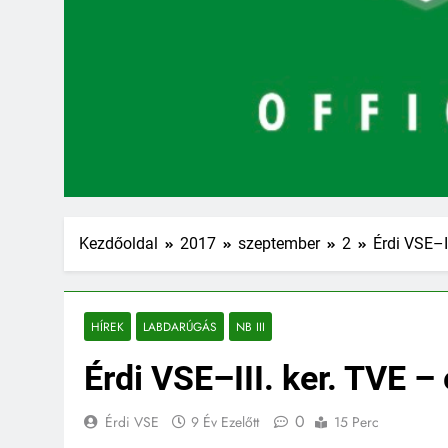
Kezdőoldal
2017
szeptember
2
Érdi VSE–II
HÍREK
LABDARÚGÁS
NB III
Érdi VSE–III. ker. TVE – 
0
Érdi VSE
9 Év Ezelőtt
15 Perc