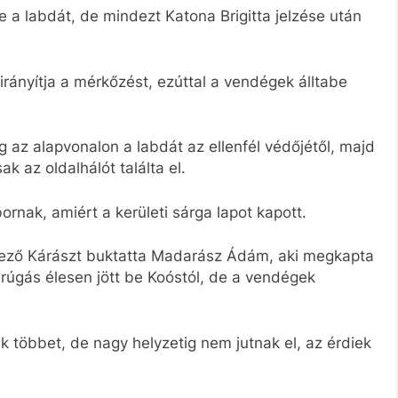
tte a labdát, de mindezt Katona Brigitta jelzése után
irányítja a mérkőzést, ezúttal a vendégek álltabe
 az alapvonalon a labdát az ellenfél védőjétől, majd
ak az oldalhálót találta el.
rnak, amiért a kerületi sárga lapot kapott.
érkező Kárászt buktatta Madarász Ádám, aki megkapta
drúgás élesen jött be Koóstól, de a vendégek
 többet, de nagy helyzetig nem jutnak el, az érdiek