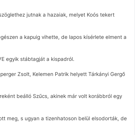
szöglethez jutnak a hazaiak, melyet Koós tekert
gészen a kapuig vihette, de lapos kísérlete elment a
TVE egyik stábtagját a kispadról.
mperger Zsolt, Kelemen Patrik helyett Tárkányi Gergő
ereként beálló Szűcs, akinek már volt korábbról egy
tt meg, s ugyan a tizenhatoson belül elsodorták, de