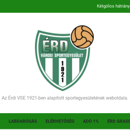
Kétgólos hátrány
Kezdődik a 2026–2027-es sze
Történelmet írt az I. Érdi Football Fesztivál – tö
Ellenfelünk visszalépése miatt játék nélkül
Kétgólos hátrány
Kezdődik a 2026–2027-es sze
Történelmet írt az I. Érdi Football Fesztivál – tö
Az Érdi VSE 1921-ben alapított sportegyesületének weboldala.
LABDARÚGÁS
ELÉRHETŐSÉG
ADÓ 1%
ÉRD GRAS