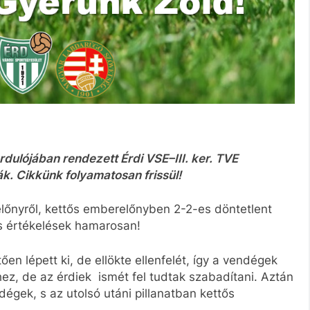
rdulójában rendezett Érdi VSE–III. ker. TVE
k. Cikkünk folyamatosan frissül!
előnyről, kettős emberelőnyben 2-2-es döntetlent
 és értékelések hamarosan!
n lépett ki, de ellökte ellenfelét, így a vendégek
hez, de az érdiek ismét fel tudtak szabadítani. Aztán
égek, s az utolsó utáni pillanatban kettős