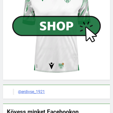
@erdivse_1921
Kövess minket Facebookon