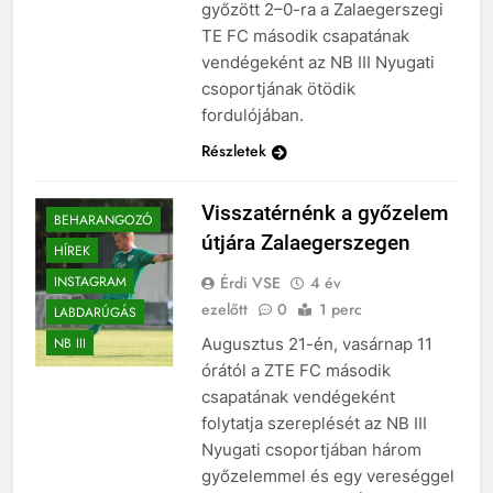
győzött 2–0-ra a Zalaegerszegi
TE FC második csapatának
vendégeként az NB III Nyugati
csoportjának ötödik
fordulójában.
Részletek
Visszatérnénk a győzelem
BEHARANGOZÓ
útjára Zalaegerszegen
HÍREK
Érdi VSE
4 év
INSTAGRAM
ezelőtt
0
1 perc
LABDARÚGÁS
Augusztus 21-én, vasárnap 11
NB III
órától a ZTE FC második
csapatának vendégeként
folytatja szereplését az NB III
Nyugati csoportjában három
győzelemmel és egy vereséggel