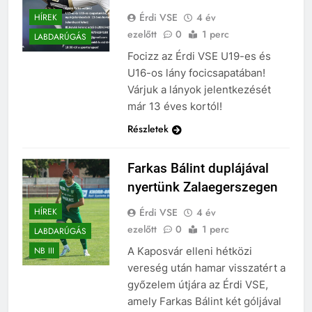
Érdi VSE
4 év
HÍREK
ezelőtt
0
1 perc
LABDARÚGÁS
Focizz az Érdi VSE U19-es és
U16-os lány focicsapatában!
Várjuk a lányok jelentkezését
már 13 éves kortól!
Részletek
Farkas Bálint duplájával
nyertünk Zalaegerszegen
Érdi VSE
4 év
HÍREK
ezelőtt
0
1 perc
LABDARÚGÁS
A Kaposvár elleni hétközi
NB III
vereség után hamar visszatért a
győzelem útjára az Érdi VSE,
amely Farkas Bálint két góljával