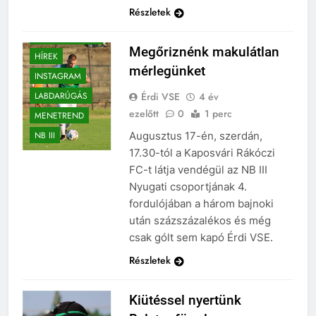
Részletek
BEHARANGOZÓ
Megőriznénk makulátlan
HÍREK
mérlegünket
INSTAGRAM
Érdi VSE
4 év
LABDARÚGÁS
ezelőtt
0
1 perc
MENETREND
Augusztus 17-én, szerdán,
NB III
17.30-tól a Kaposvári Rákóczi
FC-t látja vendégül az NB III
Nyugati csoportjának 4.
fordulójában a három bajnoki
után százszázalékos és még
csak gólt sem kapó Érdi VSE.
Részletek
Kiütéssel nyertünk