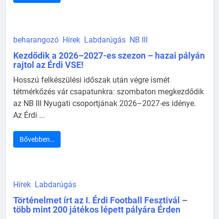
beharangozó
Hírek
Labdarúgás
NB III
Kezdődik a 2026–2027-es szezon – hazai pályán
rajtol az Érdi VSE!
Hosszú felkészülési időszak után végre ismét
tétmérkőzés vár csapatunkra: szombaton megkezdődik
az NB III Nyugati csoportjának 2026–2027-es idénye.
Az Érdi ...
Bővebben…
Hírek
Labdarúgás
Történelmet írt az I. Érdi Football Fesztivál –
több mint 200 játékos lépett pályára Érden