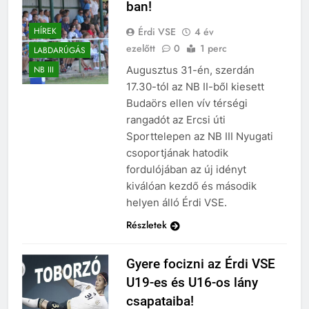
ban!
Érdi VSE
4 év
HÍREK
ezelőtt
0
1 perc
LABDARÚGÁS
Augusztus 31-én, szerdán
NB III
17.30-tól az NB II-ből kiesett
Budaörs ellen vív térségi
rangadót az Ercsi úti
Sporttelepen az NB III Nyugati
csoportjának hatodik
fordulójában az új idényt
kiválóan kezdő és második
helyen álló Érdi VSE.
Részletek
Gyere focizni az Érdi VSE
U19-es és U16-os lány
csapataiba!