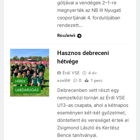
góljával a vendégek 2–1-re
megnyerték az NB III Nyugati
csoportjának 4. fordulójában
rendezett…
Részletek
Hasznos debreceni
hétvége
Érdi VSE
4 év
ezelőtt
0
1 perc
HÍREK
Debrecenben vett részt egy
LABDARÚGÁS
nemzetközi tornán az Érdi VSE
U13-as csapata, ahol a kétnapos
eseményen két-két győzelmet,
döntetlent és vereséget értek el
Zsigmond László és Kertész
Bence tanítványai.