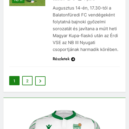
NB III
Augusztus 14-én, 17.30-tól a
Balatonfüredi FC vendégeként
folytatná bajnoki győzelmi
sorozatát és javítana a múlt heti
Magyar Kupa-fiaskó után az Érdi
VSE az NB III Nyugati
csoportjának harmadik körében.
Részletek
1
2