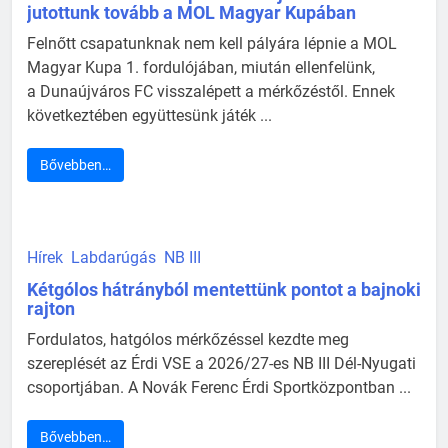
jutottunk tovább a MOL Magyar Kupában
Felnőtt csapatunknak nem kell pályára lépnie a MOL
Magyar Kupa 1. fordulójában, miután ellenfelünk,
a Dunaújváros FC visszalépett a mérkőzéstől. Ennek
következtében együttesünk játék ...
Bővebben…
Hírek
Labdarúgás
NB III
Kétgólos hátrányból mentettünk pontot a bajnoki
rajton
Fordulatos, hatgólos mérkőzéssel kezdte meg
szereplését az Érdi VSE a 2026/27-es NB III Dél-Nyugati
csoportjában. A Novák Ferenc Érdi Sportközpontban ...
Bővebben…