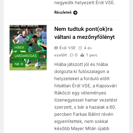
negyedik helyezett Érdi VSE.
Részletek
Nem tudtuk pont(ok)ra
váltani a mezőnyfölényt
Érdi VSE
4 év
HÍREK
ezelőtt
0
1 perc
LABDARÚGÁS
Hiába játszott jól és hiába
NB III
dolgozta ki futószalagon a
helyzeteket a forduló előtt
hibátlan Érdi VSE, a Kaposvári
Rákóczi egy véleményes
tizenegyessel hamar vezetést
szerzett, s bár a hazaiak a 60.
percben Farkas Bálint révén
egyenlítettek, nem sokkal
később Mayer Milán újabb