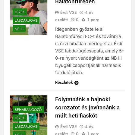
Balatonfüreden
Érdi VSE
4 év
HÍREK
ezelőtt
0
1 perc
LABDARÚGÁS
Idegenben győzte le a
NB III
Balatonfüredi FC-t és továbbra
is őrzi hibátlan mérlegét az Érdi
VSE labdarúgócsapata, amely 5–
0-ra nyert vendégként az NB III
Nyugati csoportjának harmadik
fordulójában.
Részletek
Folytatnánk a bajnoki
sorozatot és javítanánk a
BEHARANGOZÓ
múlt heti fiaskót
HÍREK
Érdi VSE
4 év
LABDARÚGÁS
ezelőtt
0
1 perc