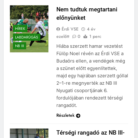
Nem tudtuk megtartani
előnyünket
Érdi VSE
4 év
HÍREK
ezelőtt
0
1 perc
LABDARÚGÁS
Hiába szerzett hamar vezetést
NB III
Fülöp Noel révén az Érdi VSE a
Budaörs ellen, a vendégek még
a szünet előtt egyenlítettek,
majd egy hajrában szerzett góllal
2–1-re megnyerték az NB III
Nyugati csoportjának 6.
fordulójában rendezett térségi
rangadót.
Részletek
Térségi rangadó az NB III-