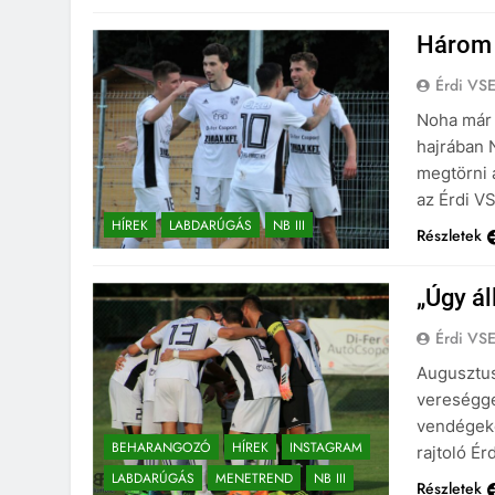
Három 
Érdi VS
Noha már a
hajrában 
megtörni 
az Érdi V
HÍREK
LABDARÚGÁS
NB III
Részletek
„Úgy ál
Érdi VS
Augusztus
vereségge
vendégeké
BEHARANGOZÓ
HÍREK
INSTAGRAM
rajtoló Ér
LABDARÚGÁS
MENETREND
NB III
Részletek