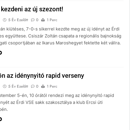
l kezdeni az új szezont!
E
5 Év Ezelőtt
0
1 Perc
án kiütéses, 7-0-s sikerrel kezdte meg az új idényt az Érdi
s együttese. Csiszár Zoltán csapata a regionális bajnokság
ati csoportjában az Ikarus Maroshegyet fektette két vállra.
ön az idénynyitó rapid verseny
E
5 Év Ezelőtt
0
1 Perc
ptember 5-én, 10 órától rendezi meg az idénynyitó rapid
yét az Érdi VSE sakk szakosztálya a klub Ercsi úti
pén.