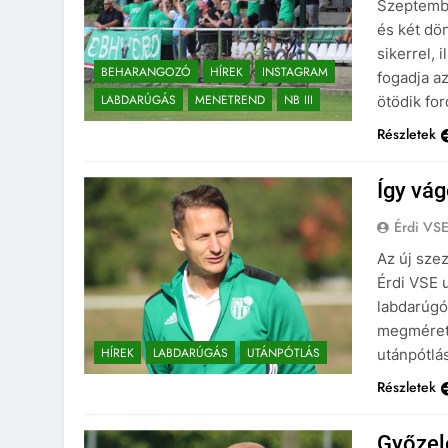
Szeptembe
és két dön
sikerrel,
BEHARANGOZÓ
HÍREK
INSTAGRAM
fogadja az
LABDARÚGÁS
MENETREND
NB III
ötödik for
Részletek
Így vág
Érdi VS
Az új sze
Érdi VSE u
labdarúgó
megméreti
HÍREK
LABDARÚGÁS
UTÁNPÓTLÁS
utánpótlá
Részletek
Győzel