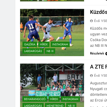
Küzdős
Érdi VS
Küzdős mé
ugyan veze
Csóka Domi
GALÉRIA
HÍREK
INSTAGRAM
az NB III 
LABDARÚGÁS
NB III
Részletek
A ZTE F
Érdi VS
Augusztus 
Nyugati c
döntetlen
BEHARANGOZÓ
HÍREK
INSTAGRAM
az Ercsi ú
LABDARÚGÁS
MENETREND
NB III