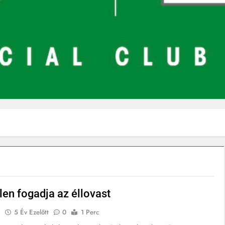
len fogadja az éllovast
E
5 Év Ezelőtt
0
1 Perc