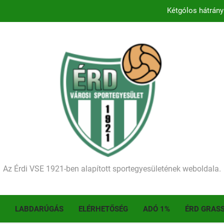
Kétgólos hátrány
Kezdődik a 2026–2027-es sze
Történelmet írt az I. Érdi Football Fesztivál – tö
Ellenfelünk visszalépése miatt játék nélkül
Kétgólos hátrány
Kezdődik a 2026–2027-es sze
Történelmet írt az I. Érdi Football Fesztivál – tö
Az Érdi VSE 1921-ben alapított sportegyesületének weboldala.
LABDARÚGÁS
ELÉRHETŐSÉG
ADÓ 1%
ÉRD GRAS