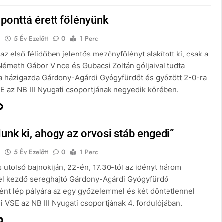
ponttá érett fölényünk
E
5 Év Ezelőtt
0
1 Perc
z első félidőben jelentős mezőnyfölényt alakított ki, csak a
Németh Gábor Vince és Gubacsi Zoltán góljaival tudta
a házigazda Gárdony-Agárdi Gyógyfürdőt és győzött 2-0-ra
SE az NB III Nyugati csoportjának negyedik körében.
lunk ki, ahogy az orvosi stáb engedi”
E
5 Év Ezelőtt
0
1 Perc
 utolsó bajnokiján, 22-én, 17.30-tól az idényt három
l kezdő sereghajtó Gárdony-Agárdi Gyógyfürdő
nt lép pályára az egy győzelemmel és két döntetlennel
di VSE az NB III Nyugati csoportjának 4. fordulójában.