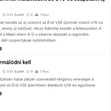
E
5 Év Ezelőtt
0
1 Perc
yán kezdte az új szezont az Érdi VSE újonnan induló U16-os
 amely új edzővel, Váczy Bálinttal kezdte a felkészülést. A
 a Makó elleni 4–0-s sikerrel debütált a regionális
 déli csoportjának nyitókörében.
rmálódni kell
E
5 Év Ezelőtt
0
1 Perc
őzésén hazai pályán szenvedett kétgólos vereséget a
ytól az Érdi VSE jelentősen átalakuló U19-es együttese.