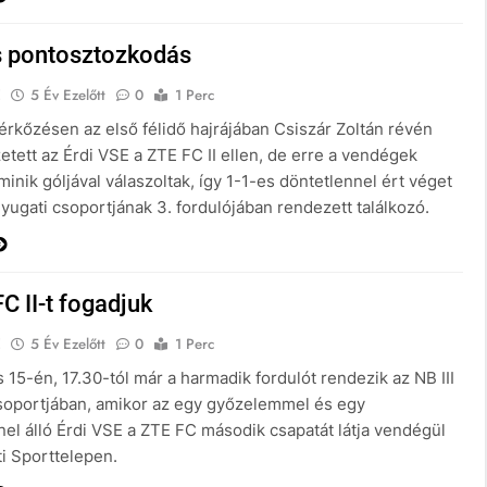
 pontosztozkodás
E
5 Év Ezelőtt
0
1 Perc
rkőzésen az első félidő hajrájában Csiszár Zoltán révén
tett az Érdi VSE a ZTE FC II ellen, de erre a vendégek
nik góljával válaszoltak, így 1-1-es döntetlennel ért véget
Nyugati csoportjának 3. fordulójában rendezett találkozó.
C II-t fogadjuk
E
5 Év Ezelőtt
0
1 Perc
15-én, 17.30-tól már a harmadik fordulót rendezik az NB III
soportjában, amikor az egy győzelemmel és egy
nel álló Érdi VSE a ZTE FC második csapatát látja vendégül
ti Sporttelepen.