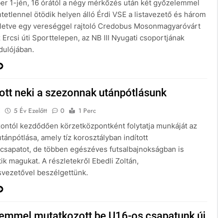
r 1-jén, 16 órától a négy mérkőzés után két győzelemmel
tetlennel ötödik helyen álló Érdi VSE a listavezető és három
 illetve egy vereséggel rajtoló Credobus Mosonmagyaróvárt
 Ercsi úti Sporttelepen, az NB III Nyugati csoportjának
dulójában.
ott neki a szezonnak utánpótlásunk
E
5 Év Ezelőtt
0
1 Perc
zontól kezdődően körzetközpontként folytatja munkáját az
tánpótlása, amely tíz korosztályban indított
csapatot, de többen egészéves futsalbajnokságban is
k magukat. A részletekről Ebedli Zoltán,
svezetővel beszélgettünk.
emmel mutatkozott be U16-os csapatunk új