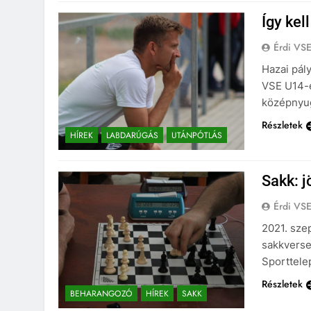
Így kel
Érdi VS
Hazai pály
VSE U14-e
középnyug
Részletek
HÍREK
LABDARÚGÁS
UTÁNPÓTLÁS
Sakk: j
Érdi VS
2021. sze
sakkversen
Sporttele
Részletek
BEHARANGOZÓ
HÍREK
SAKK