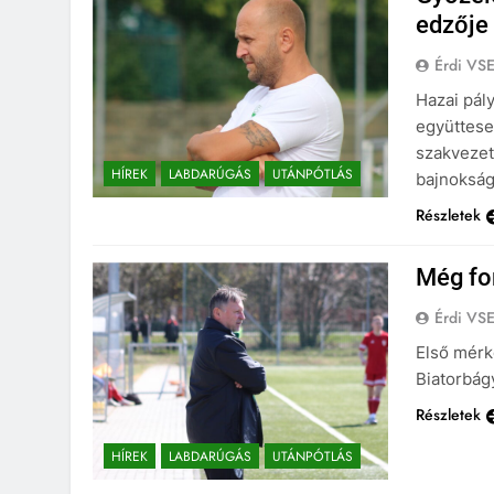
edzője
Érdi VS
Hazai pál
együttese,
szakvezető
HÍREK
LABDARÚGÁS
UTÁNPÓTLÁS
bajnokság
Részletek
Még fo
Érdi VS
Első mérk
Biatorbág
Részletek
HÍREK
LABDARÚGÁS
UTÁNPÓTLÁS