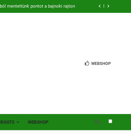
ból mentettünk pontot a bajnoki rajton
zon – hazai pályán rajtol az Érdi VSE!
bb mint 200 játékos lépett pályára Érden
 jutottunk tovább a MOL Magyar Kupában
ból mentettünk pontot a bajnoki rajton
WEBSHOP
zon – hazai pályán rajtol az Érdi VSE!
bb mint 200 játékos lépett pályára Érden
SROOTS
WEBSHOP