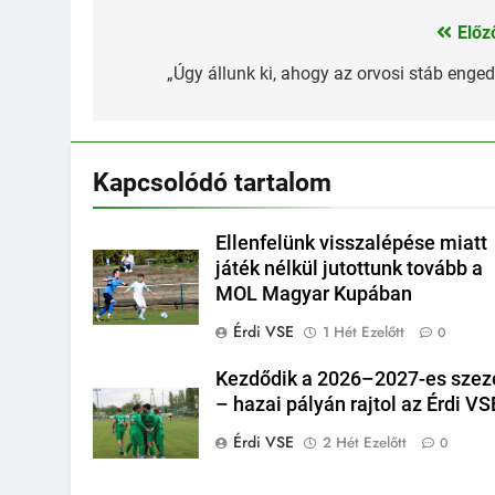
Előz
Bejegyzés
navigáció
„Úgy állunk ki, ahogy az orvosi stáb enged
Kapcsolódó tartalom
Ellenfelünk visszalépése miatt
játék nélkül jutottunk tovább a
MOL Magyar Kupában
Érdi VSE
1 Hét Ezelőtt
0
Kezdődik a 2026–2027-es szez
– hazai pályán rajtol az Érdi VS
Érdi VSE
2 Hét Ezelőtt
0