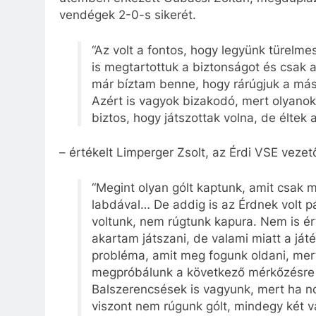
vendégek 2-0-s sikerét.
“Az volt a fontos, hogy legyünk türelme
is megtartottuk a biztonságot és csak az
már bíztam benne, hogy rárúgjuk a másod
Azért is vagyok bizakodó, mert olyanok
biztos, hogy játszottak volna, de éltek
– értékelt Limperger Zsolt, az Érdi VSE vezet
“Megint olyan gólt kaptunk, amit csak 
labdával… De addig is az Érdnek volt p
voltunk, nem rúgtunk kapura. Nem is ér
akartam játszani, de valami miatt a já
probléma, amit meg fogunk oldani, mer
megpróbálunk a következő mérkőzésre laz
Balszerencsések is vagyunk, mert ha no
viszont nem rúgunk gólt, mindegy két v