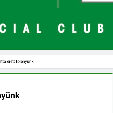
tá érett fölényünk
nyünk