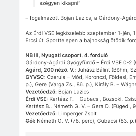
szégyen kikapni”
– fogalmazott Bojan Lazics, a Gárdony-Agár
Az Érdi VSE legközelebb szeptember 1-jén, 
Ercsi úti Sporttelepen a bajnokság ötödik for
NB III, Nyugati csoport, 4. forduló
Gárdony-Agárdi Gyógyfürdő – Érdi VSE 0-2 (
Agárd, 200 néző. V.:
Juhász Bálint (Bőhm, Sz
GYVSC:
Czerula – Mód, Koronczi, Földesi, Emp
p.), Gere (Varga Zs., 86. p.), Király B. – Wágn
Vezetőedző:
Bojan Lazics
Érdi VSE:
Kertész F. – Gubacsi, Bozsoki, Csisz
Kertész B., Németh G. V. – Gera D. (Fügedi, 91
Vezetőedző:
Limperger Zsolt
Gól:
Németh G. V. (78. perc), Gubacsi (83. p.