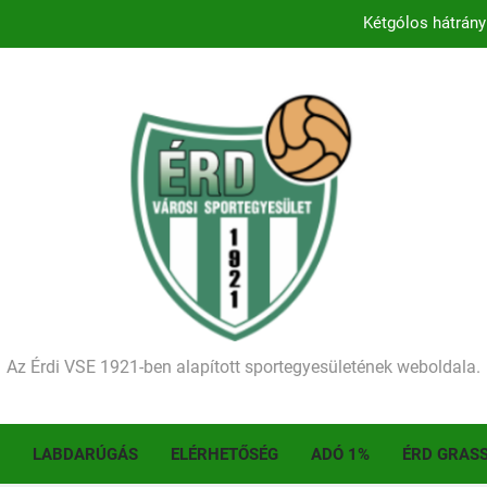
Kezdődik a 2026–2027-es sze
Történelmet írt az I. Érdi Football Fesztivál – tö
Ellenfelünk visszalépése miatt játék nélkül
Kétgólos hátrány
Kezdődik a 2026–2027-es sze
Történelmet írt az I. Érdi Football Fesztivál – tö
Az Érdi VSE 1921-ben alapított sportegyesületének weboldala.
LABDARÚGÁS
ELÉRHETŐSÉG
ADÓ 1%
ÉRD GRAS