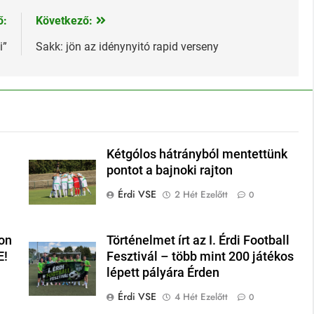
ő:
Következő:
i”
Sakk: jön az idénynyitó rapid verseny
Kétgólos hátrányból mentettünk
pontot a bajnoki rajton
Érdi VSE
2 Hét Ezelőtt
0
on
Történelmet írt az I. Érdi Football
E!
Fesztivál – több mint 200 játékos
lépett pályára Érden
Érdi VSE
4 Hét Ezelőtt
0