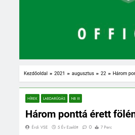
Kezdőoldal
2021
augusztus
22
Három pont
HÍREK
LABDARÚGÁS
NB III
Három ponttá érett fölé
0
Érdi VSE
5 Év Ezelőtt
7 Perc