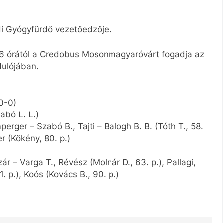
di Gyógyfürdő vezetőedzője.
16 órától a Credobus Mosonmagyaróvárt fogadja az
dulójában.
0-0)
abó L. L.)
erger – Szabó B., Tajti – Balogh B. B. (Tóth T., 58.
er (Kökény, 80. p.)
ár – Varga T., Révész (Molnár D., 63. p.), Pallagi,
. p.), Koós (Kovács B., 90. p.)
)