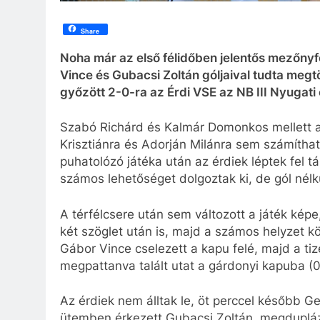
Share
Noha már az első félidőben jelentős mezőnyfö
Vince és Gubacsi Zoltán góljaival tudta me
győzött 2-0-ra az Érdi VSE az NB III Nyugat
Szabó Richárd és Kalmár Domonkos mellett a 
Krisztiánra és Adorján Milánra sem számíthat
puhatolózó játéka után az érdiek léptek fel
számos lehetőséget dolgoztak ki, de gól nélkü
A térfélcsere után sem változott a játék kép
két szöglet után is, majd a számos helyzet k
Gábor Vince cselezett a kapu felé, majd a tize
megpattanva talált utat a gárdonyi kapuba (0
Az érdiek nem álltak le, öt perccel később G
ütemben érkezett Gubacsi Zoltán, megduplázv