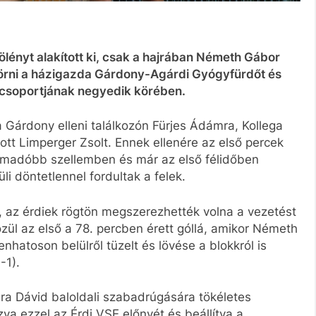
lényt alakított ki, csak a hajrában Németh Gábor
gtörni a házigazda Gárdony-Agárdi Gyógyfürdőt és
i csoportjának negyedik körében.
Gárdony elleni találkozón Fürjes Ádámra, Kollega
ott Limperger Zsolt. Ennek ellenére az első percek
 támadóbb szellemben és már az első félidőben
li döntetlennel fordultak a felek.
e, az érdiek rögtön megszerezhették volna a vezetést
özül az első a 78. percben érett góllá, amikor Németh
nhatoson belülről tüzelt és lövése a blokkról is
-1).
era Dávid baloldali szabadrúgására tökéletes
a ezzel az Érdi VSE előnyét és beállítva a