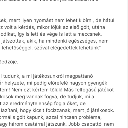
sek, mert ilyen nyomást nem lehet kibírni, de hátul
 volt a kérdés, mikor lőjük az első gólt, utána
ikat, így is lett és vége is lett a meccsnek.
 játszottak, akik, ha mindenki egészséges, nem
 a lehetőséggel, szóval elégedettek lehetünk”
őedzője.
mi tudunk, a mi játékosunkról megpattanó
ár helyzete, mi pedig előrefelé nagyon gyengék
tem! Nem ezt kértem tőlük! Más felfogású játékot
tékosok meg vannak fogva, de tudjuk, mi a
t az eredménytelenség fogja őket, de
ítani, hogy kicsit focizzanak, mert jó játékosok.
rmális gólt kapunk, azzal nincsen probléma,
agy három csatárral játszunk. Jobb csapattól nem