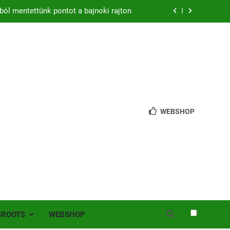
zon – hazai pályán rajtol az Érdi VSE!
bb mint 200 játékos lépett pályára Érden
 jutottunk tovább a MOL Magyar Kupában
ból mentettünk pontot a bajnoki rajton
zon – hazai pályán rajtol az Érdi VSE!
WEBSHOP
bb mint 200 játékos lépett pályára Érden
SROOTS
WEBSHOP