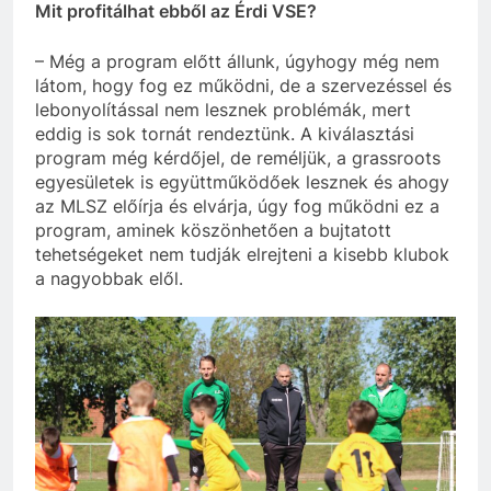
Mit profitálhat ebből az Érdi VSE?
– Még a program előtt állunk, úgyhogy még nem
látom, hogy fog ez működni, de a szervezéssel és
lebonyolítással nem lesznek problémák, mert
eddig is sok tornát rendeztünk. A kiválasztási
program még kérdőjel, de reméljük, a grassroots
egyesületek is együttműködőek lesznek és ahogy
az MLSZ előírja és elvárja, úgy fog működni ez a
program, aminek köszönhetően a bujtatott
tehetségeket nem tudják elrejteni a kisebb klubok
a nagyobbak elől.