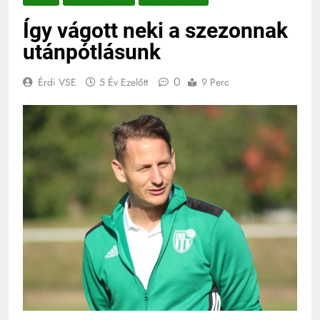
Így vágott neki a szezonnak
utánpótlásunk
0
Érdi VSE
5 Év Ezelőtt
9 Perc