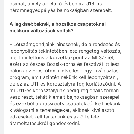
csapat, amely az előző évben az U16-os
háromnegyedpályás bajnokságban szerepelt.
A legkisebbeknél, a bozsikos csapatoknál
mekkora változások voltak?
– Létszámgondjaink nincsenek, de a rendezés és
lebonyolítás tekintetében lesz rengeteg változás,
mert mi lettünk a körzetközpont az MLSZ-nél,
ezért az összes Bozsik-torna és fesztivál itt lesz
nálunk az Ercsi úton, illetve lesz egy kiválasztási
program, amit szintén nekünk kell lebonyolítani,
de ez az U11-es korosztályra fog korlátozódni. A
mi U11-es korosztályunk pedig regionális tornán
vesz részt, tehát kiemelt bajnokságban szerepel
és ezekből a grassroots csapatokból kell nekünk
kiválogatni a tehetségeket, akiknek kiválasztó
edzéseket kell tartanunk és az ő felfelé
áramoltatásukról gondoskodni.