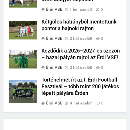
Érdi VSE
1 hét ezelőtt
0
Kétgólos hátrányból mentettünk
pontot a bajnoki rajton
Érdi VSE
2 hét ezelőtt
0
Kezdődik a 2026–2027-es szezon
– hazai pályán rajtol az Érdi VSE!
Érdi VSE
2 hét ezelőtt
0
Történelmet írt az I. Érdi Football
Fesztivál – több mint 200 játékos
lépett pályára Érden
Érdi VSE
4 hét ezelőtt
0