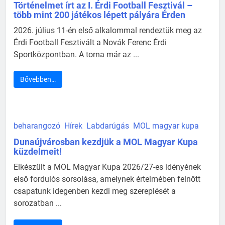
Történelmet írt az I. Érdi Football Fesztivál –
több mint 200 játékos lépett pályára Érden
2026. július 11-én első alkalommal rendeztük meg az
Érdi Football Fesztivált a Novák Ferenc Érdi
Sportközpontban. A torna már az ...
Bővebben…
beharangozó
Hírek
Labdarúgás
MOL magyar kupa
Dunaújvárosban kezdjük a MOL Magyar Kupa
küzdelmeit!
Elkészült a MOL Magyar Kupa 2026/27-es idényének
első fordulós sorsolása, amelynek értelmében felnőtt
csapatunk idegenben kezdi meg szereplését a
sorozatban ...