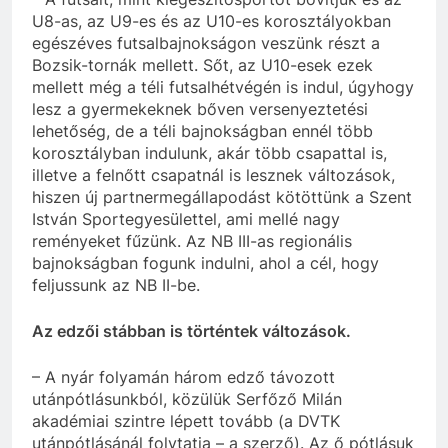
U8-as, az U9-es és az U10-es korosztályokban
egészéves futsalbajnokságon veszünk részt a
Bozsik-tornák mellett. Sőt, az U10-esek ezek
mellett még a téli futsalhétvégén is indul, úgyhogy
lesz a gyermekeknek bőven versenyeztetési
lehetőség, de a téli bajnokságban ennél több
korosztályban indulunk, akár több csapattal is,
illetve a felnőtt csapatnál is lesznek változások,
hiszen új partnermegállapodást kötöttünk a Szent
István Sportegyesülettel, ami mellé nagy
reményeket fűzünk. Az NB III-as regionális
bajnokságban fogunk indulni, ahol a cél, hogy
feljussunk az NB II-be.
Az edzői stábban is történtek változások.
– A nyár folyamán három edző távozott
utánpótlásunkból, közülük Serfőző Milán
akadémiai szintre lépett tovább (a DVTK
utánpótlásánál folytatja – a szerző). Az ő pótlásuk