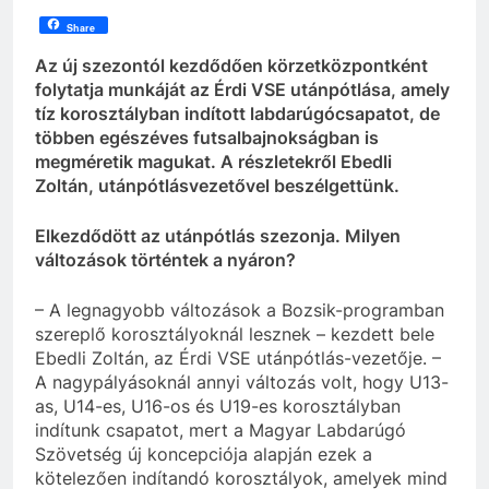
Share
Az új szezontól kezdődően körzetközpontként
folytatja munkáját az Érdi VSE utánpótlása, amely
tíz korosztályban indított labdarúgócsapatot, de
többen egészéves futsalbajnokságban is
megméretik magukat. A részletekről Ebedli
Zoltán, utánpótlásvezetővel beszélgettünk.
Elkezdődött az utánpótlás szezonja. Milyen
változások történtek a nyáron?
– A legnagyobb változások a Bozsik-programban
szereplő korosztályoknál lesznek – kezdett bele
Ebedli Zoltán, az Érdi VSE utánpótlás-vezetője. –
A nagypályásoknál annyi változás volt, hogy U13-
as, U14-es, U16-os és U19-es korosztályban
indítunk csapatot, mert a Magyar Labdarúgó
Szövetség új koncepciója alapján ezek a
kötelezően indítandó korosztályok, amelyek mind