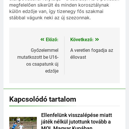
megfelelően sikerült és minden korosztálynak
külön edzője van, így tizenegy fős szakmai
stábbal vágunk neki az új szezonnak.
Előző:
Következő:
Bejegyzés
navigáció
Győzelemmel
A veretlen fogadja az
mutatkozott be U16-
éllovast
os csapatunk új
edzője
Kapcsolódó tartalom
Ellenfelünk visszalépése miatt
játék nélkül jutottunk tovább a
MOL Magyar Kupában