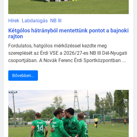
Hírek
Labdarúgás
NB III
Kétgólos hátrányból mentettünk pontot a bajnoki
rajton
Fordulatos, hatgólos mérkőzéssel kezdte meg
szereplését az Érdi VSE a 2026/27-es NB III Dél-Nyugati
csoportjában. A Novák Ferenc Érdi Sportközpontban ...
Bővebben…