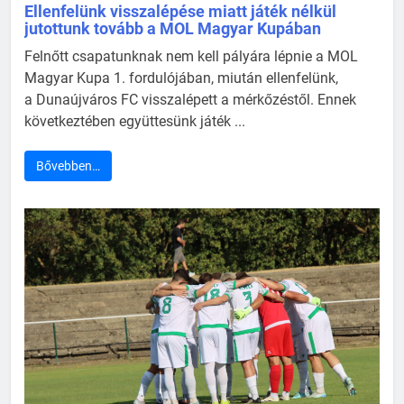
Ellenfelünk visszalépése miatt játék nélkül
jutottunk tovább a MOL Magyar Kupában
Felnőtt csapatunknak nem kell pályára lépnie a MOL
Magyar Kupa 1. fordulójában, miután ellenfelünk,
a Dunaújváros FC visszalépett a mérkőzéstől. Ennek
következtében együttesünk játék ...
Bővebben…