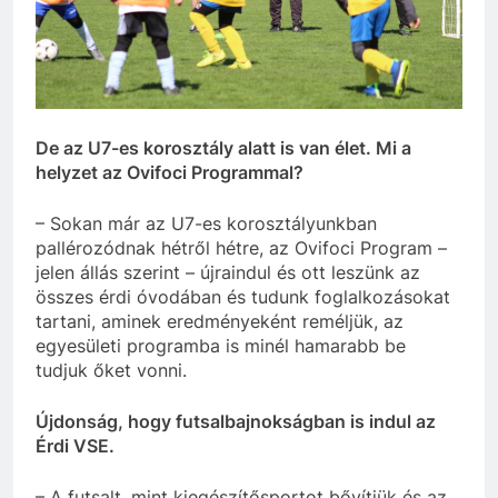
De az U7-es korosztály alatt is van élet. Mi a
helyzet az Ovifoci Programmal?
– Sokan már az U7-es korosztályunkban
pallérozódnak hétről hétre, az Ovifoci Program –
jelen állás szerint – újraindul és ott leszünk az
összes érdi óvodában és tudunk foglalkozásokat
tartani, aminek eredményeként reméljük, az
egyesületi programba is minél hamarabb be
tudjuk őket vonni.
Újdonság, hogy futsalbajnokságban is indul az
Érdi VSE.
– A futsalt, mint kiegészítősportot bővítjük és az