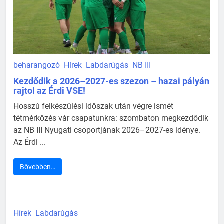
beharangozó
Hírek
Labdarúgás
NB III
Kezdődik a 2026–2027-es szezon – hazai pályán
rajtol az Érdi VSE!
Hosszú felkészülési időszak után végre ismét
tétmérkőzés vár csapatunkra: szombaton megkezdődik
az NB III Nyugati csoportjának 2026–2027-es idénye.
Az Érdi ...
Bővebben…
Hírek
Labdarúgás