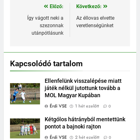
Előző:
Következő:
Bejegyzés
navigáció
Így vágott neki a
Az éllovas elvette
szezonnak
veretlenségünket
utánpótlásunk
Kapcsolódó tartalom
Ellenfelünk visszalépése miatt
játék nélkül jutottunk tovább a
MOL Magyar Kupában
Érdi VSE
1 hét ezelőtt
0
Kétgólos hátrányból mentettünk
pontot a bajnoki rajton
Érdi VSE
2 hét ezelőtt
0