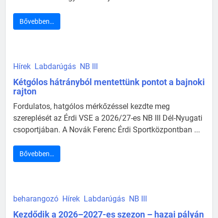
Bővebben…
Hírek
Labdarúgás
NB III
Kétgólos hátrányból mentettünk pontot a bajnoki
rajton
Fordulatos, hatgólos mérkőzéssel kezdte meg
szereplését az Érdi VSE a 2026/27-es NB III Dél-Nyugati
csoportjában. A Novák Ferenc Érdi Sportközpontban ...
Bővebben…
beharangozó
Hírek
Labdarúgás
NB III
Kezdődik a 2026–2027-es szezon – hazai pályán