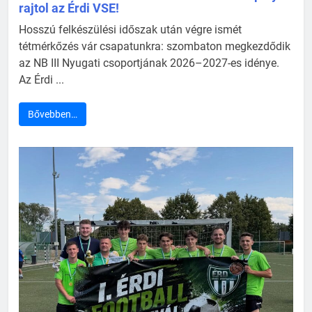
rajtol az Érdi VSE!
Hosszú felkészülési időszak után végre ismét
tétmérkőzés vár csapatunkra: szombaton megkezdődik
az NB III Nyugati csoportjának 2026–2027-es idénye.
Az Érdi ...
Bővebben…