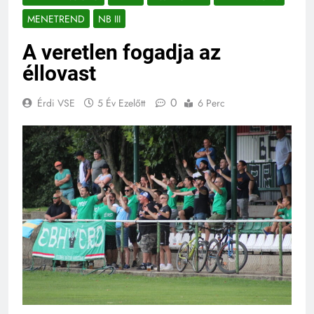
MENETREND
NB III
A veretlen fogadja az
éllovast
0
Érdi VSE
5 Év Ezelőtt
6 Perc