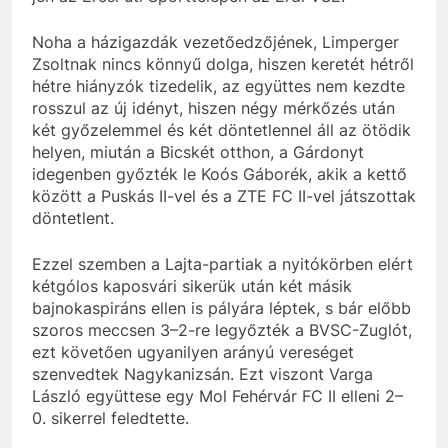
Noha a házigazdák vezetőedzőjének, Limperger
Zsoltnak nincs könnyű dolga, hiszen keretét hétről
hétre hiányzók tizedelik, az együttes nem kezdte
rosszul az új idényt, hiszen négy mérkőzés után
két győzelemmel és két döntetlennel áll az ötödik
helyen, miután a Bicskét otthon, a Gárdonyt
idegenben győzték le Koós Gáborék, akik a kettő
között a Puskás II-vel és a ZTE FC II-vel játszottak
döntetlent.
Ezzel szemben a Lajta-partiak a nyitókörben elért
kétgólos kaposvári sikerük után két másik
bajnokaspiráns ellen is pályára léptek, s bár előbb
szoros meccsen 3–2-re legyőzték a BVSC-Zuglót,
ezt követően ugyanilyen arányú vereséget
szenvedtek Nagykanizsán. Ezt viszont Varga
László együttese egy Mol Fehérvár FC II elleni 2–
0. sikerrel feledtette.