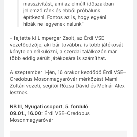
masszivitást, ami az elmúlt időszakban
jellemző ránk és ebből próbálunk
építkezni. Fontos az is, hogy egyéni
hibák ne legyenek nálunk”
– fejtette ki Limperger Zsolt, az Érdi VSE
vezetőedzője, aki bár továbbra is több játékosát
kénytelen nélkülözni, a szerdai találkozón már
több eddig sérült játékosára is számíthat.
A szeptember 1-jén, 16 órakor kezdődő Érdi VSE–
Credobus Mosonmagyaróvár mérkőzést Maml
Zoltán vezeti, segítői Rózsa Dávid és Molnár Alex
lesznek.
NB III, Nyugati csoport, 5. forduló
09.01., 16.00:
Érdi VSE–Credobus
Mosonmagyaróvár