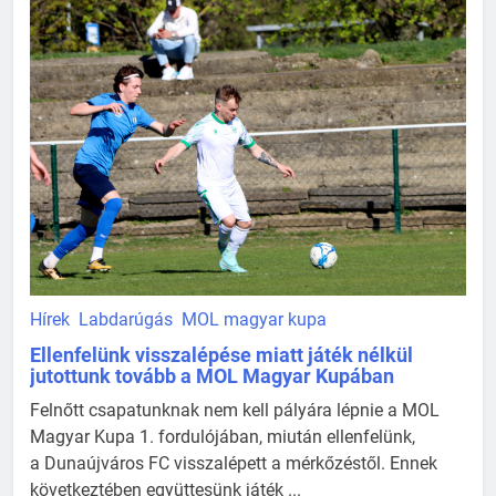
Hírek
Labdarúgás
MOL magyar kupa
Ellenfelünk visszalépése miatt játék nélkül
jutottunk tovább a MOL Magyar Kupában
Felnőtt csapatunknak nem kell pályára lépnie a MOL
Magyar Kupa 1. fordulójában, miután ellenfelünk,
a Dunaújváros FC visszalépett a mérkőzéstől. Ennek
következtében együttesünk játék ...