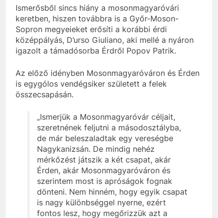
Ismerősből sincs hiány a mosonmagyaróvári
keretben, hiszen továbbra is a Győr-Moson-
Sopron megyeieket erősíti a korábbi érdi
középpályás, D’urso Giuliano, aki mellé a nyáron
igazolt a támadósorba Érdről Popov Patrik.
Az előző idényben Mosonmagyaróváron és Érden
is egygólos vendégsiker született a felek
összecsapásán.
„Ismerjük a Mosonmagyaróvár céljait,
szeretnének feljutni a másodosztályba,
de már beleszaladtak egy vereségbe
Nagykanizsán. De mindig nehéz
mérkőzést játszik a két csapat, akár
Érden, akár Mosonmagyaróváron és
szerintem most is apróságok fognak
dönteni. Nem hinném, hogy egyik csapat
is nagy különbséggel nyerne, ezért
fontos lesz, hogy megőrizzük azt a