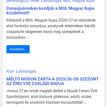
beharangozó
Hírek
Labdarúgás
MOL magyar kupa
Dunaújvárosban kezdjük a MOL Magyar Kupa
küzdelmeit!
Elkészült a MOL Magyar Kupa 2026/27-es idényének
első fordulós sorsolása, amelynek értelmében felnőtt
csapatunk idegenben kezdi meg szereplését a
sorozatban ...
Bővebben…
Klub
Labdarúgás
MÉLTÓ MÓDON ZÁRTA A 2025/26-OS SZEZONT
AZ ÉRDI VSE CSALÁDI NAPJA
Június 27-én ismét megtelt élettel a Novák Ferenc Érdi
Sportközpont, ahol klubunk játékosai, edzői, szülei,
támogatói és szurkolói közösen búcsúztatták ...