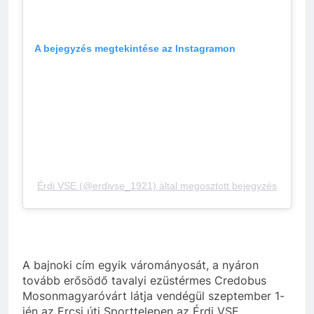
A bejegyzés megtekintése az Instagramon
Érdi VSE (@erdivse_1921) által megosztott bejegyzés
A bajnoki cím egyik várományosát, a nyáron
tovább erősödő tavalyi ezüstérmes Credobus
Mosonmagyaróvárt látja vendégül szeptember 1-
jén az Ercsi úti Sporttelepen az Érdi VSE.