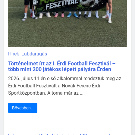
Hírek
Labdarúgás
Történelmet írt az I. Érdi Football Fesztivál –
több mint 200 játékos lépett pályára Érden
2026. július 11-én első alkalommal rendeztük meg az
Érdi Football Fesztivált a Novák Ferenc Érdi
Sportközpontban. A torna már az ...
Bővebben…