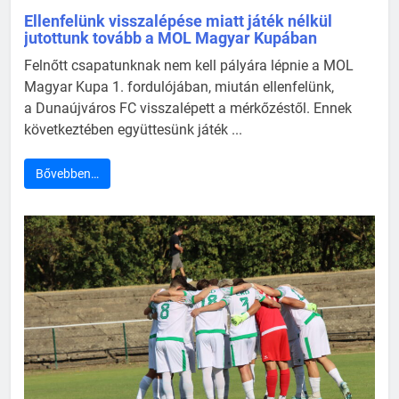
Ellenfelünk visszalépése miatt játék nélkül
jutottunk tovább a MOL Magyar Kupában
Felnőtt csapatunknak nem kell pályára lépnie a MOL
Magyar Kupa 1. fordulójában, miután ellenfelünk,
a Dunaújváros FC visszalépett a mérkőzéstől. Ennek
következtében együttesünk játék ...
Bővebben…