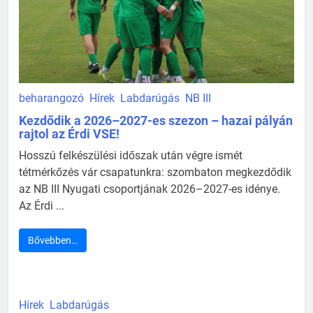
beharangozó
Hírek
Labdarúgás
NB III
Kezdődik a 2026–2027-es szezon – hazai pályán
rajtol az Érdi VSE!
Hosszú felkészülési időszak után végre ismét
tétmérkőzés vár csapatunkra: szombaton megkezdődik
az NB III Nyugati csoportjának 2026–2027-es idénye.
Az Érdi ...
Bővebben…
Hírek
Labdarúgás