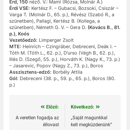
Érd, 150
néző. V.: Maml (Rózsa, Molnár A.)
Érdi VSE:
Kertész F. – Gubacsi, Bozsoki, Csiszár –
Varga T. (Molnár D., 65. p.), Révész (Szabó R., a
szünetben), Pallagi, Kertész B. (Kollega, a
szünetben), Németh G. V. – Gera D.
(Kovács B., 81.
p.), Koós
Vezetőedző:
Limperger Zsolt
MTE:
Heinrich – Czingráber, Debreceni, Deák I. –
Tóth M. (Tóth L., 62. p.), D’urso (Végh B., 62. p.),
Illés D. (Szegő, 55. p.), Horváth K. (Nagy K., 73. p.)
– Jasarevic, Popov (Nagy Z., 73. p.), Boros
Asszisztens-edző:
Borbély Attila
Gól:
Debreceni (38. p., 59. p., 65. p.), Boros (80.
p.)
Előző:
Következő:
Bejegyzés
navigáció
A veretlen fogadja az
„Saját magunkkal
éllovast
kell megküzdenünk”