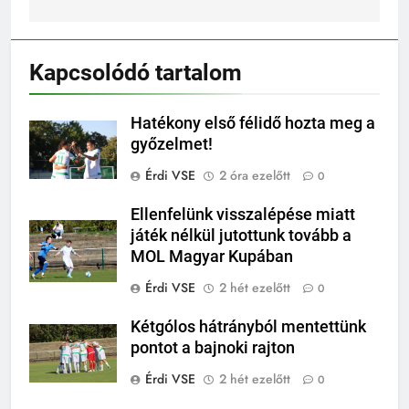
Kapcsolódó tartalom
Hatékony első félidő hozta meg a
győzelmet!
Érdi VSE
2 óra ezelőtt
0
Ellenfelünk visszalépése miatt
játék nélkül jutottunk tovább a
MOL Magyar Kupában
Érdi VSE
2 hét ezelőtt
0
Kétgólos hátrányból mentettünk
pontot a bajnoki rajton
Érdi VSE
2 hét ezelőtt
0