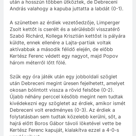
után a hosszún többen ütköztek, de Debreceni
András valahogy a kapuba juttatta a labdát (0-1).
A szünetben az érdiek vezetőedzője, Limperger
Zsolt kettőt is cserélt és a sérülésből visszatérő
Szabó Richárd, Kollega Krisztián kettőst is pályára
küldte, ennek ellenére a Lajta-partiak voltak
aktívabbak a második félidő elején, de előbb
Kertész Ferenc védett egy nagyot, majd Popov
három méterről lőtt fölé.
Szűk egy óra játék után egy jobboldali szöglet
után Debreceni megint üresen fejelhetett, amelyet
okosan bólintott vissza a rövid felsőbe (0-2).
Újabb néhány perccel később megint nem tudtak
kivédekezni egy szögletet az érdiek, amikor ismét
Debreceni volt eredményes (0-3).
Az érdiek a
folytatásban sem tudtak közelebb kerülni, sőt, a
hajrá előtt Boros Gábor távoli löketével vette be
Kertész Ferenc kapuját, kialakítva ezzel a 4-0-s