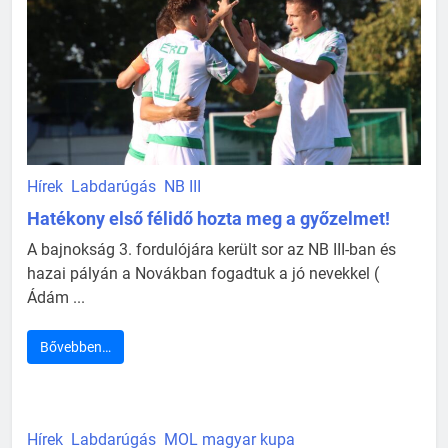
Hírek
Labdarúgás
NB III
Hatékony első félidő hozta meg a győzelmet!
A bajnokság 3. fordulójára került sor az NB III-ban és
hazai pályán a Novákban fogadtuk a jó nevekkel (
Ádám ...
Bővebben…
Hírek
Labdarúgás
MOL magyar kupa