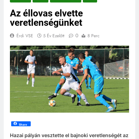
Az éllovas elvette
veretlenségünket
0
Érdi VSE
5 Év Ezelőtt
8 Perc
Share
Hazai pályán vesztette el bajnoki veretlenségét az