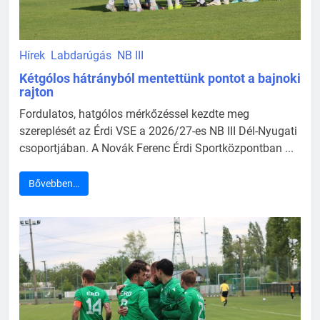
Hírek
Labdarúgás
NB III
Kétgólos hátrányból mentettünk pontot a bajnoki
rajton
Fordulatos, hatgólos mérkőzéssel kezdte meg
szereplését az Érdi VSE a 2026/27-es NB III Dél-Nyugati
csoportjában. A Novák Ferenc Érdi Sportközpontban ...
Bővebben…