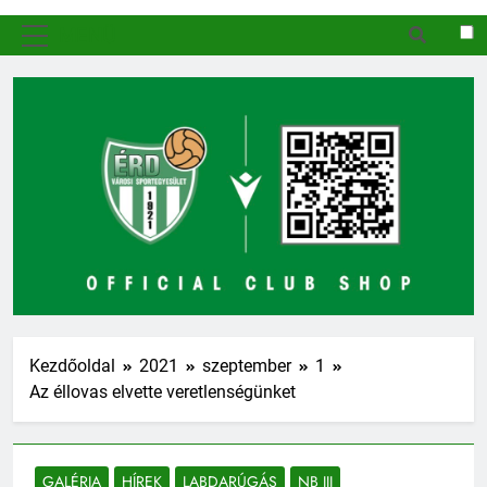
MENÜ
Kezdőoldal
2021
szeptember
1
Az éllovas elvette veretlenségünket
GALÉRIA
HÍREK
LABDARÚGÁS
NB III