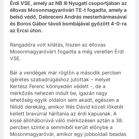
Érdi VSE, amely az NB III Nyugati csoportjában az
éllovas Mosonmagyaróvári TE-t fogadta, amely a
belső védő, Debreceni András mesterhármasával
és Boros Gábor távoli bombájával győzött 4-0-ra
az Ercsi úton.
Rangadóra volt kilátás, hiszen az éllovas
Mosonmagyaróvárt fogadta a még veretlen Érdi
VSE.
Bár a vendégek már rögtön a második percben
ígéretes szabadrúgáshoz jutottak – melyet
Kertész Ferenc könnyedén védett -, de a
mérkőzés nehezen indult be, igazán nagy
lehetőség egyik oldalon sem akadt, egészen a
félidő derekáig, amikor Illés Dávid közeli löketét
kellett bravúrral hárítania az érdi kapusnak. A
kissé állóháborúvá váló mérkőzésen aztán a 38.
percben szinte a semmiből került előnybe a
Mosonmagyaróvár, amikor egy jobboldali beadás