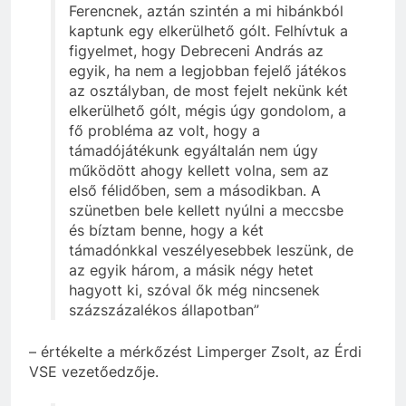
Ferencnek, aztán szintén a mi hibánkból
kaptunk egy elkerülhető gólt. Felhívtuk a
figyelmet, hogy Debreceni András az
egyik, ha nem a legjobban fejelő játékos
az osztályban, de most fejelt nekünk két
elkerülhető gólt, mégis úgy gondolom, a
fő probléma az volt, hogy a
támadójátékunk egyáltalán nem úgy
működött ahogy kellett volna, sem az
első félidőben, sem a másodikban. A
szünetben bele kellett nyúlni a meccsbe
és bíztam benne, hogy a két
támadónkkal veszélyesebbek leszünk, de
az egyik három, a másik négy hetet
hagyott ki, szóval ők még nincsenek
százszázalékos állapotban”
– értékelte a mérkőzést Limperger Zsolt, az Érdi
VSE vezetőedzője.