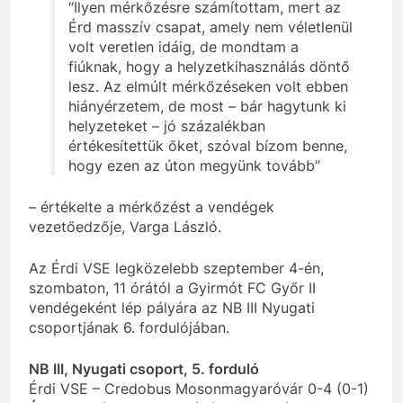
“Ilyen mérkőzésre számítottam, mert az
Érd masszív csapat, amely nem véletlenül
volt veretlen idáig, de mondtam a
fiúknak, hogy a helyzetkihasználás döntő
lesz. Az elmúlt mérkőzéseken volt ebben
hiányérzetem, de most – bár hagytunk ki
helyzeteket – jó százalékban
értékesítettük őket, szóval bízom benne,
hogy ezen az úton megyünk tovább”
– értékelte a mérkőzést a vendégek
vezetőedzője, Varga László.
Az Érdi VSE legközelebb szeptember 4-én,
szombaton, 11 órától a Gyirmót FC Győr II
vendégeként lép pályára az NB III Nyugati
csoportjának 6. fordulójában.
NB III, Nyugati csoport, 5. forduló
Érdi VSE – Credobus Mosonmagyaróvár 0-4 (0-1)