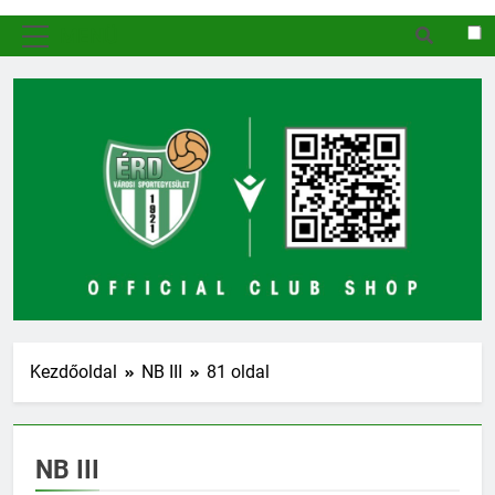
MENÜ
Kezdőoldal
NB III
81 oldal
NB III