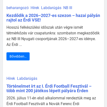
beharangozó
Hírek
Labdarúgás
NB III
Kezdődik a 2026–2027-es szezon – hazai pályán
rajtol az Érdi VSE!
Hosszú felkészülési időszak után végre ismét
tétmérkőzés vár csapatunkra: szombaton megkezdődik
az NB III Nyugati csoportjának 2026–2027-es idénye.
Az Érdi ...
Bővebben…
Hírek
Labdarúgás
Történelmet írt az I. Érdi Football Fesztivál –
több mint 200 játékos lépett pályára Érden
2026. július 11-én első alkalommal rendeztük meg az
Érdi Football Fesztivált a Novák Ferenc Érdi