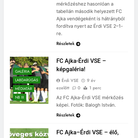
mérkőzéshez hasonlóan a
tabellán második helyezett FC
Ajka vendégeként is hátrányból
fordítva nyert az Érdi VSE 2–1-
re.
Részletek
FC Ajka-Érdi VSE –
képgaléria!
GALÉRIA
Érdi VSE
9 év
LABDARÚGÁS
ezelőtt
0
1 perc
MÉDIATÁR
Az FC Ajka-Érdi VSE mérkőzés
NB III
képei. Fotók: Balogh István.
Részletek
FC Ajka–Érdi VSE – élő,