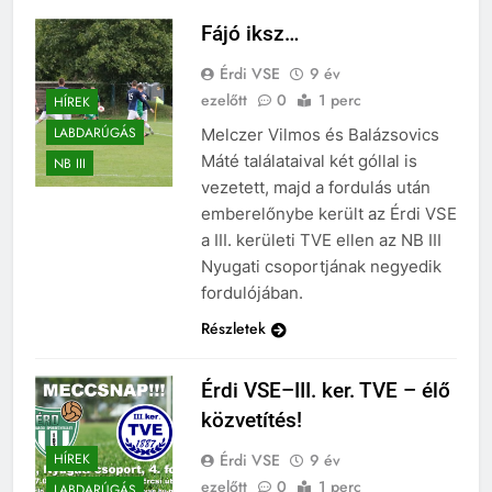
Fájó iksz…
Érdi VSE
9 év
ezelőtt
0
1 perc
HÍREK
LABDARÚGÁS
Melczer Vilmos és Balázsovics
Máté találataival két góllal is
NB III
vezetett, majd a fordulás után
emberelőnybe került az Érdi VSE
a III. kerületi TVE ellen az NB III
Nyugati csoportjának negyedik
fordulójában.
Részletek
Érdi VSE–III. ker. TVE – élő
közvetítés!
Érdi VSE
9 év
HÍREK
ezelőtt
0
1 perc
LABDARÚGÁS