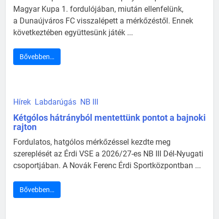
Magyar Kupa 1. fordulójában, miután ellenfelünk,
a Dunaújváros FC visszalépett a mérkőzéstől. Ennek
következtében együttesünk játék ...
Bővebben…
Hírek
Labdarúgás
NB III
Kétgólos hátrányból mentettünk pontot a bajnoki
rajton
Fordulatos, hatgólos mérkőzéssel kezdte meg
szereplését az Érdi VSE a 2026/27-es NB III Dél-Nyugati
csoportjában. A Novák Ferenc Érdi Sportközpontban ...
Bővebben…