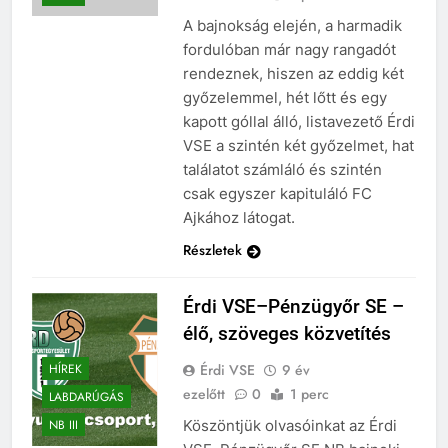
A bajnokság elején, a harmadik
fordulóban már nagy rangadót
rendeznek, hiszen az eddig két
győzelemmel, hét lőtt és egy
kapott góllal álló, listavezető Érdi
VSE a szintén két győzelmet, hat
találatot számláló és szintén
csak egyszer kapituláló FC
Ajkához látogat.
Részletek
Érdi VSE–Pénzügyőr SE –
élő, szöveges közvetítés
Érdi VSE
9 év
HÍREK
ezelőtt
0
1 perc
LABDARÚGÁS
Köszöntjük olvasóinkat az Érdi
NB III