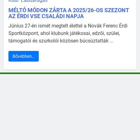
Klub
Labdarúgás
MÉLTÓ MÓDON ZÁRTA A 2025/26-OS SZEZONT
AZ ÉRDI VSE CSALÁDI NAPJA
Június 27-én ismét megtelt élettel a Novák Ferenc Érdi
Sportközpont, ahol klubunk játékosai, edzői, szülei,
támogatói és szurkolói közösen búcsúztatták ...
Bővebben…