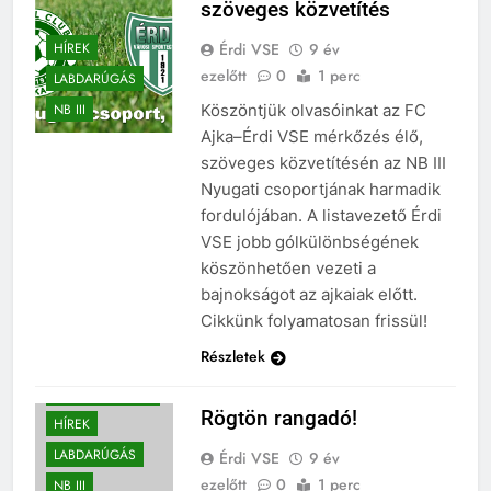
szöveges közvetítés
Érdi VSE
9 év
HÍREK
ezelőtt
0
1 perc
LABDARÚGÁS
Köszöntjük olvasóinkat az FC
NB III
Ajka–Érdi VSE mérkőzés élő,
szöveges közvetítésén az NB III
Nyugati csoportjának harmadik
fordulójában. A listavezető Érdi
VSE jobb gólkülönbségének
köszönhetően vezeti a
bajnokságot az ajkaiak előtt.
Cikkünk folyamatosan frissül!
Részletek
BEHARANGOZÓ
Rögtön rangadó!
HÍREK
LABDARÚGÁS
Érdi VSE
9 év
ezelőtt
0
1 perc
NB III