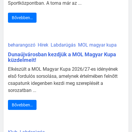
Sportközpontban. A torna már az ...
Bővebben…
beharangozó
Hírek
Labdarúgás
MOL magyar kupa
Dunaújvárosban kezdjük a MOL Magyar Kupa
küzdelmeit!
Elkészült a MOL Magyar Kupa 2026/27-es idényének
első fordulós sorsolása, amelynek értelmében felnőtt
csapatunk idegenben kezdi meg szereplését a
sorozatban ...
Bővebben…