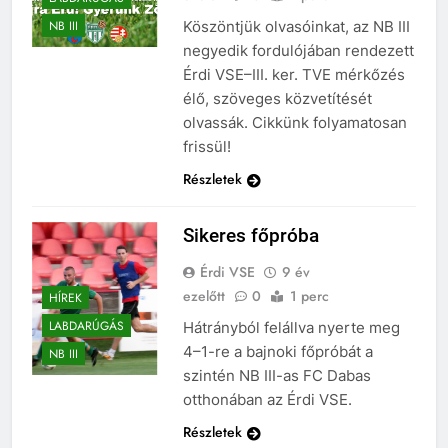
Köszöntjük olvasóinkat, az NB III
NB III
negyedik fordulójában rendezett
Érdi VSE–III. ker. TVE mérkőzés
élő, szöveges közvetítését
olvassák. Cikkünk folyamatosan
frissül!
Részletek
Sikeres főpróba
Érdi VSE
9 év
ezelőtt
0
1 perc
HÍREK
LABDARÚGÁS
Hátrányból felállva nyerte meg
4–1-re a bajnoki főpróbát a
NB III
szintén NB III-as FC Dabas
otthonában az Érdi VSE.
Részletek