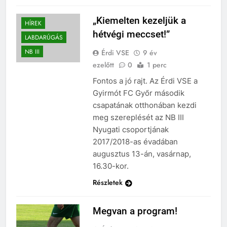
„Kiemelten kezeljük a
HÍREK
hétvégi meccset!”
LABDARÚGÁS
NB III
Érdi VSE
9 év
ezelőtt
0
1 perc
Fontos a jó rajt. Az Érdi VSE a
Gyirmót FC Győr második
csapatának otthonában kezdi
meg szereplését az NB III
Nyugati csoportjának
2017/2018-as évadában
augusztus 13-án, vasárnap,
16.30-kor.
Részletek
Megvan a program!