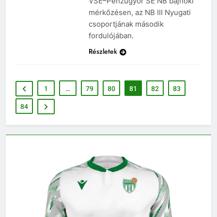
VSE–Pénzügyőr SE NB bajnoki
mérkőzésen, az NB III Nyugati
csoportjának második
fordulójában.
Részletek
1
…
79
80
81
82
83
84