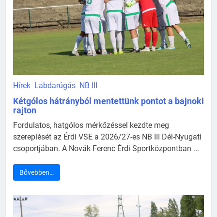
Hírek
Labdarúgás
NB III
Kétgólos hátrányból mentettünk pontot a bajnoki
rajton
Fordulatos, hatgólos mérkőzéssel kezdte meg
szereplését az Érdi VSE a 2026/27-es NB III Dél-Nyugati
csoportjában. A Novák Ferenc Érdi Sportközpontban ...
Bővebben…