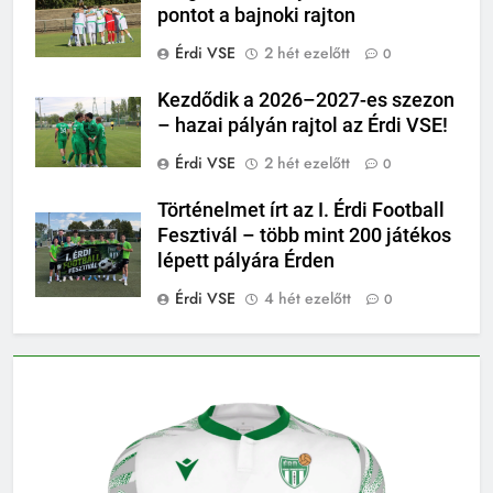
pontot a bajnoki rajton
Érdi VSE
2 hét ezelőtt
0
Kezdődik a 2026–2027-es szezon
– hazai pályán rajtol az Érdi VSE!
Érdi VSE
2 hét ezelőtt
0
Történelmet írt az I. Érdi Football
Fesztivál – több mint 200 játékos
lépett pályára Érden
Érdi VSE
4 hét ezelőtt
0