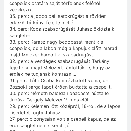
csepeliek csatára saját térfelének felénél
védekezik…
35. perc: a jobboldali sarokrúgást a röviden
érkező Tárkányi fejelte mellé.
34. perc: Koós szabadrúgását Juhász öklözte ki
szögletre.
33. perc: Kárász nagy bedobását mentik a
csepeliek, de a labda még a kapujuk előtt marad,
majd Melczer harcolt ki szabadrúgást.
32. perc: a vendégek szabadrúgását Tárkányi
fejelte ki, majd Melczert rántották le, hogy az
érdiek ne tudjanak kontrázni…
31. perc: Tóth Csaba kontrázhatott volna, de
Bozsoki sárga lapot érően buktatta a csepelit.
30. perc: Németh baloldali beadását húzta le
Juhász Gergely Melczer Vilmos elől.
29. perc: Kelemen lőtt középről, 18-ról, de a lapos
kísérletet fogta Juhász.
27. perc: bizonytalan volt a csepeli kapus, de az
érdi szöglet nem sikerült jól…