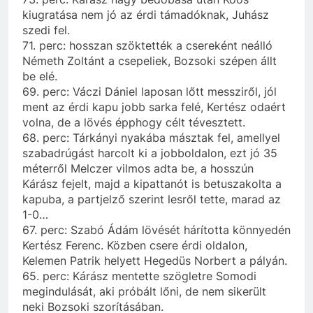
kiugratása nem jó az érdi támadóknak, Juhász
szedi fel.
71. perc: hosszan szöktették a csereként neálló
Németh Zoltánt a csepeliek, Bozsoki szépen állt
be elé.
69. perc: Váczi Dániel laposan lőtt messziről, jól
ment az érdi kapu jobb sarka felé, Kertész odaért
volna, de a lövés épphogy célt tévesztett.
68. perc: Tárkányi nyakába másztak fel, amellyel
szabadrúgást harcolt ki a jobboldalon, ezt jó 35
méterről Melczer vilmos adta be, a hosszún
Kárász fejelt, majd a kipattanót is betuszakolta a
kapuba, a partjelző szerint lesről tette, marad az
1-0…
67. perc: Szabó Ádám lövését hárította könnyedén
Kertész Ferenc. Közben csere érdi oldalon,
Kelemen Patrik helyett Hegedüs Norbert a pályán.
65. perc: Kárász mentette szögletre Somodi
megindulását, aki próbált lőni, de nem sikerült
neki Bozsoki szorításában.