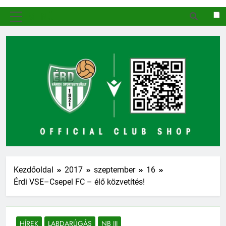
MENÜ
Kezdőoldal
2017
szeptember
16
Érdi VSE–Csepel FC – élő közvetítés!
HÍREK
LABDARÚGÁS
NB III