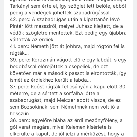
Tárkányi sem érte el, így szöglet lett belőle, ebből
pedig a vendégek jöhettek szabadrúgással.
42. perc: A szabadrúgás után a kipattanón lévő
Pintér lőtt messziről, melyet Juhász kiejtett, de a
védők szögletre mentettek. Ezt pedig egy újabbra
váltották az érdiek.
41. perc: Németh jött át jobbra, majd rögtön fel is
rúgták…
39. perc: Korozmán vágott előre egy labdát, s egy
bedobással előrejöttek a csepeliek, de ezt
követően már a második passzt is elrontották, így
ismét az érdiekhez került a labda…
37. perc: Koóst rúgták fel csúnyán a kapu előtt 30
méterre, de a sértett a sorfalba lőtte a
szabadrúgást, majd Melczer adott vissza, de ez
sem Bozsokinak, sem Némethnek nem volt jó a
hosszún.
36. perc: egyelőre hiába az érdi mezőnyfölény, a
gól várat magára, mivel Kelemen kísérlete is
elkerülte a kaput, de jól jelzi a mérkőzést, hogy a