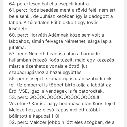
64. perc: lesen hal el a csepeli kontra.
61. perc: Koós beadása ment a rövid felé, nem ért
bele senki, de Juhász kezében így is dadogott a
labda. A túloldalon Pál blokkolt egy lövési
kísérletet.
60. perc: Horváth Ádámnak köze sem volt a
labdához, simán felvágta Némethet, sárga lap a
jutalma.
57. perc: Németh beadása után a harmadik
hullámban érkező Koós tüzelt, majd egy kezezés
miatt a tizenhatos vonala előttről jut
szabadrúgáshoz a hazai együttes.
55. perc: csepeli szabadrúgás után szabadítunk
fel, tíz emberrel is többet birtokolja a labdát az
Érdi VSE, igaz, a vendégek is felbátorodtak.
53. perc: GÓÓÓÓÓÓÓÓÓÓÓÓÓÓÓÓÓÓL!!
Vezetünk! Kárász nagy bedobása után Koós fejelt
Melczerhez, az eleső kapus mellett utóbbi
bólintott a kapuba! 1-0!
52. perc: Melczer jobboln lőtt éles szögben, de a