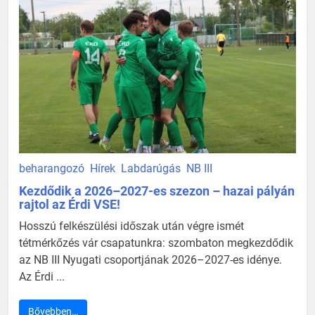
beharangozó
Hírek
Labdarúgás
NB III
Kezdődik a 2026–2027-es szezon – hazai pályán
rajtol az Érdi VSE!
Hosszú felkészülési időszak után végre ismét
tétmérkőzés vár csapatunkra: szombaton megkezdődik
az NB III Nyugati csoportjának 2026–2027-es idénye.
Az Érdi ...
Bővebben…