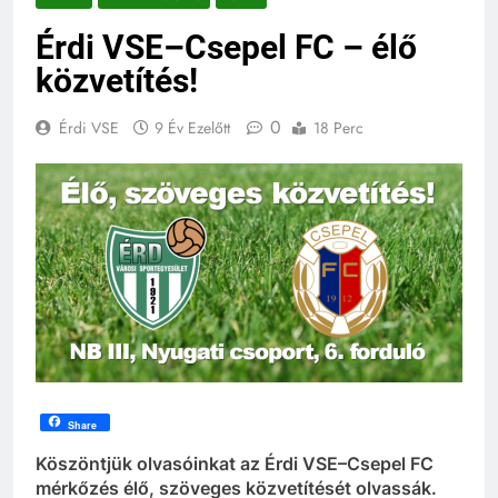
Érdi VSE–Csepel FC – élő
közvetítés!
0
Érdi VSE
9 Év Ezelőtt
18 Perc
Share
Köszöntjük olvasóinkat az Érdi VSE–Csepel FC
mérkőzés élő, szöveges közvetítését olvassák.