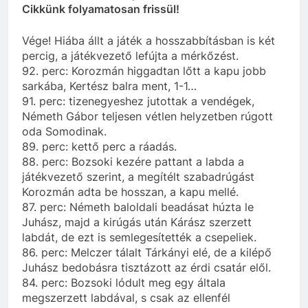
Cikkünk folyamatosan frissül!
Vége! Hiába állt a játék a hosszabbításban is két
percig, a játékvezető lefújta a mérkőzést.
92. perc: Korozmán higgadtan lőtt a kapu jobb
sarkába, Kertész balra ment, 1-1…
91. perc: tizenegyeshez jutottak a vendégek,
Németh Gábor teljesen vétlen helyzetben rúgott
oda Somodinak.
89. perc: kettő perc a ráadás.
88. perc: Bozsoki kezére pattant a labda a
játékvezető szerint, a megítélt szabadrúgást
Korozmán adta be hosszan, a kapu mellé.
87. perc: Németh baloldali beadásat húzta le
Juhász, majd a kirúgás után Kárász szerzett
labdát, de ezt is semlegesítették a csepeliek.
86. perc: Melczer tálalt Tárkányi elé, de a kilépő
Juhász bedobásra tisztázott az érdi csatár elől.
84. perc: Bozsoki lódult meg egy általa
megszerzett labdával, s csak az ellenfél