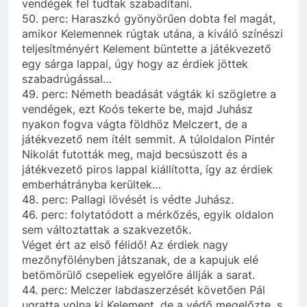
vendégek fel tudtak szabadítani.
50. perc: Haraszkó gyönyörűen dobta fel magát,
amikor Kelemennek rúgtak utána, a kiváló színészi
teljesítményért Kelement büntette a játékvezető
egy sárga lappal, úgy hogy az érdiek jöttek
szabadrúgással…
49. perc: Németh beadását vágták ki szögletre a
vendégek, ezt Koós tekerte be, majd Juhász
nyakon fogva vágta földhöz Melczert, de a
játékvezető nem ítélt semmit. A túloldalon Pintér
Nikolát futották meg, majd becsúszott és a
játékvezető piros lappal kiállította, így az érdiek
emberhátrányba kerültek…
48. perc: Pallagi lövését is védte Juhász.
46. perc: folytatódott a mérkőzés, egyik oldalon
sem változtattak a szakvezetők.
Véget ért az első félidő! Az érdiek nagy
mezőnyfölényben játszanak, de a kapujuk elé
betömörülő csepeliek egyelőre állják a sarat.
44. perc: Melczer labdaszerzését követően Pál
ugratta volna ki Kelement, de a védő megelőzte, s