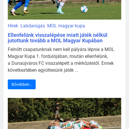
Hírek
Labdarúgás
MOL magyar kupa
Ellenfelünk visszalépése miatt játék nélkül
jutottunk tovább a MOL Magyar Kupában
Felnőtt csapatunknak nem kell pályára lépnie a MOL
Magyar Kupa 1. fordulójában, miután ellenfelünk,
a Dunaújváros FC visszalépett a mérkőzéstől. Ennek
következtében együttesünk játék ...
Bővebben…