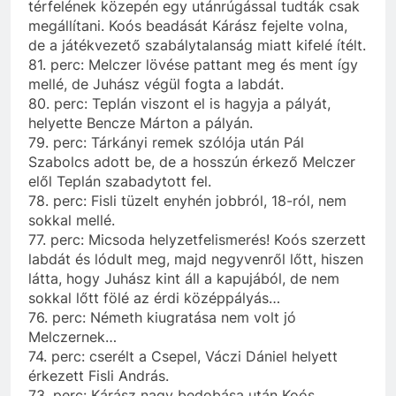
térfelének közepén egy utánrúgással tudták csak
megállítani. Koós beadását Kárász fejelte volna,
de a játékvezető szabálytalanság miatt kifelé ítélt.
81. perc: Melczer lövése pattant meg és ment így
mellé, de Juhász végül fogta a labdát.
80. perc: Teplán viszont el is hagyja a pályát,
helyette Bencze Márton a pályán.
79. perc: Tárkányi remek szólója után Pál
Szabolcs adott be, de a hosszún érkező Melczer
elől Teplán szabadytott fel.
78. perc: Fisli tüzelt enyhén jobbról, 18-ról, nem
sokkal mellé.
77. perc: Micsoda helyzetfelismerés! Koós szerzett
labdát és lódult meg, majd negyvenről lőtt, hiszen
látta, hogy Juhász kint áll a kapujából, de nem
sokkal lőtt fölé az érdi középpályás…
76. perc: Németh kiugratása nem volt jó
Melczernek…
74. perc: cserélt a Csepel, Váczi Dániel helyett
érkezett Fisli András.
73. perc: Kárász nagy bedobása után Koós