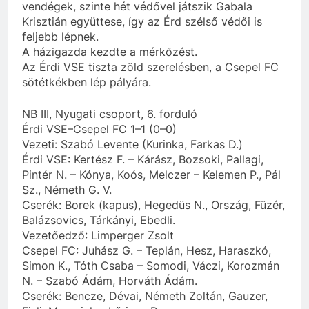
vendégek, szinte hét védővel játszik Gabala
Krisztián együttese, így az Érd szélső védői is
feljebb lépnek.
A házigazda kezdte a mérkőzést.
Az Érdi VSE tiszta zöld szerelésben, a Csepel FC
sötétkékben lép pályára.
NB III, Nyugati csoport, 6. forduló
Érdi VSE–Csepel FC 1–1 (0–0)
Vezeti: Szabó Levente (Kurinka, Farkas D.)
Érdi VSE: Kertész F. – Kárász, Bozsoki, Pallagi,
Pintér N. – Kónya, Koós, Melczer – Kelemen P., Pál
Sz., Németh G. V.
Cserék: Borek (kapus), Hegedüs N., Ország, Füzér,
Balázsovics, Tárkányi, Ebedli.
Vezetőedző: Limperger Zsolt
Csepel FC: Juhász G. – Teplán, Hesz, Haraszkó,
Simon K., Tóth Csaba – Somodi, Váczi, Korozmán
N. – Szabó Ádám, Horváth Ádám.
Cserék: Bencze, Dévai, Németh Zoltán, Gauzer,