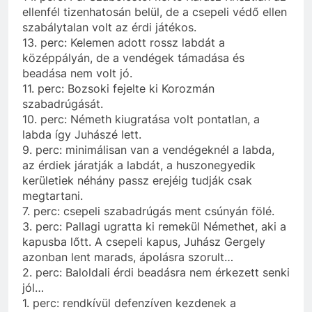
ellenfél tizenhatosán belül, de a csepeli védő ellen
szabálytalan volt az érdi játékos.
13. perc: Kelemen adott rossz labdát a
középpályán, de a vendégek támadása és
beadása nem volt jó.
11. perc: Bozsoki fejelte ki Korozmán
szabadrúgását.
10. perc: Németh kiugratása volt pontatlan, a
labda így Juhászé lett.
9. perc: minimálisan van a vendégeknél a labda,
az érdiek járatják a labdát, a huszonegyedik
kerületiek néhány passz erejéig tudják csak
megtartani.
7. perc: csepeli szabadrúgás ment csúnyán fölé.
3. perc: Pallagi ugratta ki remekül Némethet, aki a
kapusba lőtt. A csepeli kapus, Juhász Gergely
azonban lent marads, ápolásra szorult…
2. perc: Baloldali érdi beadásra nem érkezett senki
jól…
1. perc: rendkívül defenzíven kezdenek a