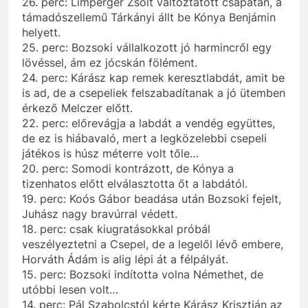
26. perc: Limperger Zsolt változtatott csapatán, a
támadószellemű Tárkányi állt be Kónya Benjámin
helyett.
25. perc: Bozsoki vállalkozott jó harmincről egy
lövéssel, ám ez jócskán fölément.
24. perc: Kárász kap remek keresztlabdát, amit be
is ad, de a csepeliek felszabadítanak a jó ütemben
érkező Melczer előtt.
22. perc: előrevágja a labdát a vendég együttes,
de ez is hiábavaló, mert a legközelebbi csepeli
játékos is húsz méterre volt tőle…
20. perc: Somodi kontrázott, de Kónya a
tizenhatos előtt elválasztotta őt a labdától.
19. perc: Koós Gábor beadása után Bozsoki fejelt,
Juhász nagy bravúrral védett.
18. perc: csak kiugratásokkal próbál
veszélyeztetni a Csepel, de a legelől lévő embere,
Horváth Ádám is alig lépi át a félpályát.
15. perc: Bozsoki indította volna Némethet, de
utóbbi lesen volt…
14. perc: Pál Szabolcstól kérte Kárász Krisztián az