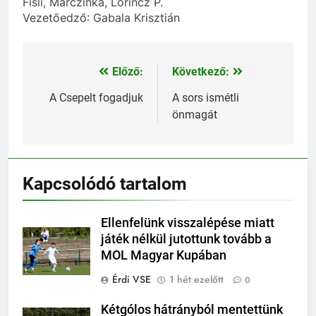
Fisli, Marczinka, Lőrincz P.
Vezetőedző: Gabala Krisztián
Előző:
Következő:
Bejegyzés
navigáció
A Csepelt fogadjuk
A sors ismétli
önmagát
Kapcsolódó tartalom
Ellenfelünk visszalépése miatt
játék nélkül jutottunk tovább a
MOL Magyar Kupában
Érdi VSE
1 hét ezelőtt
0
Kétgólos hátrányból mentettünk