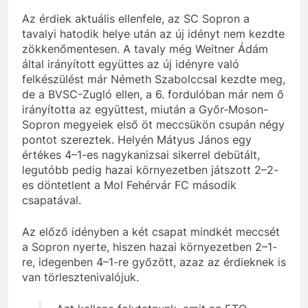
Az érdiek aktuális ellenfele, az SC Sopron a
tavalyi hatodik helye után az új idényt nem kezdte
zökkenőmentesen. A tavaly még Weitner Ádám
által irányított együttes az új idényre való
felkészülést már Németh Szabolccsal kezdte meg,
de a BVSC-Zugló ellen, a 6. fordulóban már nem ő
irányította az együttest, miután a Győr-Moson-
Sopron megyeiek első öt meccsükön csupán négy
pontot szereztek. Helyén Mátyus János egy
értékes 4–1-es nagykanizsai sikerrel debütált,
legutóbb pedig hazai környezetben játszott 2–2-
es döntetlent a Mol Fehérvár FC második
csapatával.
Az előző idényben a két csapat mindkét meccsét
a Sopron nyerte, hiszen hazai környezetben 2–1-
re, idegenben 4–1-re győzött, azaz az érdieknek is
van törlesztenivalójuk.