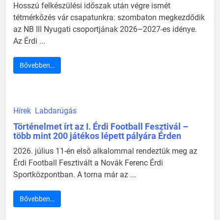
Hosszú felkészülési időszak után végre ismét
tétmérkőzés vár csapatunkra: szombaton megkezdődik
az NB III Nyugati csoportjának 2026–2027-es idénye.
Az Érdi ...
Bővebben…
Hírek
Labdarúgás
Történelmet írt az I. Érdi Football Fesztivál –
több mint 200 játékos lépett pályára Érden
2026. július 11-én első alkalommal rendeztük meg az
Érdi Football Fesztivált a Novák Ferenc Érdi
Sportközpontban. A torna már az ...
Bővebben…