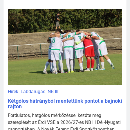
Hírek
Labdarúgás
NB III
Kétgólos hátrányból mentettünk pontot a bajnoki
rajton
Fordulatos, hatgólos mérkőzéssel kezdte meg
szereplését az Érdi VSE a 2026/27-es NB III Dél-Nyugati
csoportjában. A Novák Ferenc Érdi Sportközpontban ...