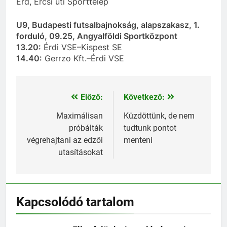
Érd, Ercsi úti Sporttelep
U9, Budapesti futsalbajnokság, alapszakasz, 1.
forduló, 09.25, Angyalföldi Sportközpont
13.20:
Érdi VSE–Kispest SE
14.40:
Gerrzo Kft.–Érdi VSE
Előző:
Következő:
Bejegyzés
navigáció
Maximálisan
Küzdöttünk, de nem
próbálták
tudtunk pontot
végrehajtani az edzői
menteni
utasításokat
Kapcsolódó tartalom