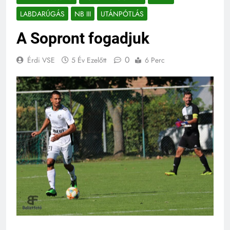
LABDARÚGÁS
NB III
UTÁNPÓTLÁS
A Sopront fogadjuk
0
Érdi VSE
5 Év Ezelőtt
6 Perc