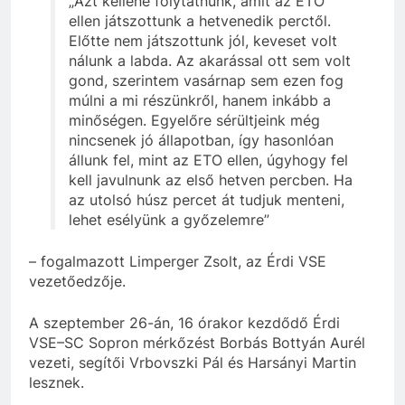
„Azt kellene folytatnunk, amit az ETO
ellen játszottunk a hetvenedik perctől.
Előtte nem játszottunk jól, keveset volt
nálunk a labda. Az akarással ott sem volt
gond, szerintem vasárnap sem ezen fog
múlni a mi részünkről, hanem inkább a
minőségen. Egyelőre sérültjeink még
nincsenek jó állapotban, így hasonlóan
állunk fel, mint az ETO ellen, úgyhogy fel
kell javulnunk az első hetven percben. Ha
az utolsó húsz percet át tudjuk menteni,
lehet esélyünk a győzelemre”
– fogalmazott Limperger Zsolt, az Érdi VSE
vezetőedzője.
A szeptember 26-án, 16 órakor kezdődő Érdi
VSE–SC Sopron mérkőzést Borbás Bottyán Aurél
vezeti, segítői Vrbovszki Pál és Harsányi Martin
lesznek.