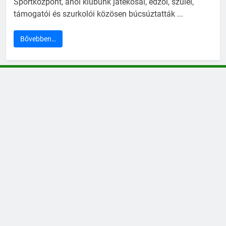
Sportközpont, ahol klubunk játékosai, edzői, szülei,
támogatói és szurkolói közösen búcsúztatták ...
Bővebben…