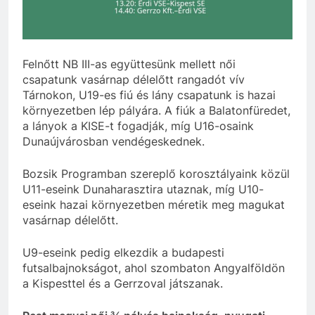
Felnőtt NB III-as együttesünk mellett női
csapatunk vasárnap délelőtt rangadót vív
Tárnokon, U19-es fiú és lány csapatunk is hazai
környezetben lép pályára. A fiúk a Balatonfüredet,
a lányok a KISE-t fogadják, míg U16-osaink
Dunaújvárosban vendégeskednek.
Bozsik Programban szereplő korosztályaink közül
U11-eseink Dunaharasztira utaznak, míg U10-
eseink hazai környezetben méretik meg magukat
vasárnap délelőtt.
U9-eseink pedig elkezdik a budapesti
futsalbajnokságot, ahol szombaton Angyalföldön
a Kispesttel és a Gerrzoval játszanak.