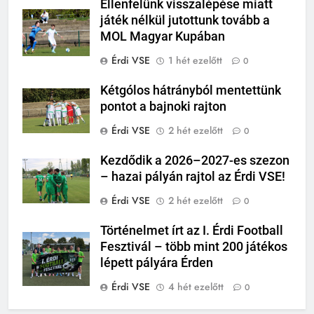
Ellenfelünk visszalépése miatt
játék nélkül jutottunk tovább a
MOL Magyar Kupában
Érdi VSE
1 hét ezelőtt
0
Kétgólos hátrányból mentettünk
pontot a bajnoki rajton
Érdi VSE
2 hét ezelőtt
0
Kezdődik a 2026–2027-es szezon
– hazai pályán rajtol az Érdi VSE!
Érdi VSE
2 hét ezelőtt
0
Történelmet írt az I. Érdi Football
Fesztivál – több mint 200 játékos
lépett pályára Érden
Érdi VSE
4 hét ezelőtt
0