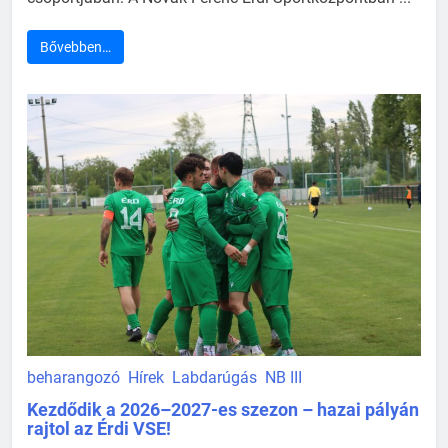
Bővebben…
beharangozó
Hírek
Labdarúgás
NB III
Kezdődik a 2026–2027-es szezon – hazai pályán
rajtol az Érdi VSE!