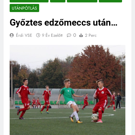
UTÁNPÓTLÁS
Győztes edzőmeccs után…
0
Érdi VSE
9 Év Ezelőtt
2 Perc