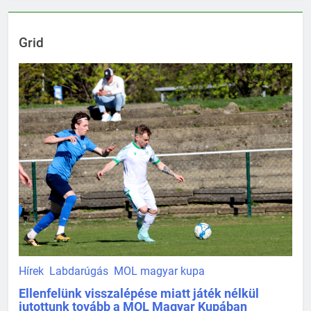
Grid
Hírek
Labdarúgás
MOL magyar kupa
Ellenfelünk visszalépése miatt játék nélkül
jutottunk tovább a MOL Magyar Kupában