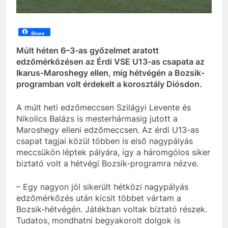
Share
Múlt héten 6–3-as győzelmet aratott
edzőmérkőzésen az Érdi VSE U13-as csapata az
Ikarus-Maroshegy ellen, míg hétvégén a Bozsik-
programban volt érdekelt a korosztály Diósdon.
A múlt heti edzőmeccsen Szilágyi Levente és
Nikolics Balázs is mesterhármasig jutott a
Maroshegy elleni edzőmeccsen. Az érdi U13-as
csapat tagjai közül többen is első nagypályás
meccsükön léptek pályára, így a háromgólos siker
biztató volt a hétvégi Bozsik-programra nézve.
– Egy nagyon jól sikerült hétközi nagypályás
edzőmérkőzés után kicsit többet vártam a
Bozsik-hétvégén. Játékban voltak bíztató részek.
Tudatos, mondhatni begyakorolt dolgok is