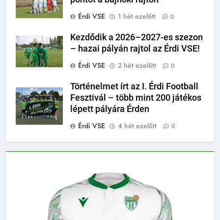
Érdi VSE
1 hét ezelőtt
0
Kezdődik a 2026–2027-es szezon
– hazai pályán rajtol az Érdi VSE!
Érdi VSE
2 hét ezelőtt
0
Történelmet írt az I. Érdi Football
Fesztivál – több mint 200 játékos
lépett pályára Érden
Érdi VSE
4 hét ezelőtt
0