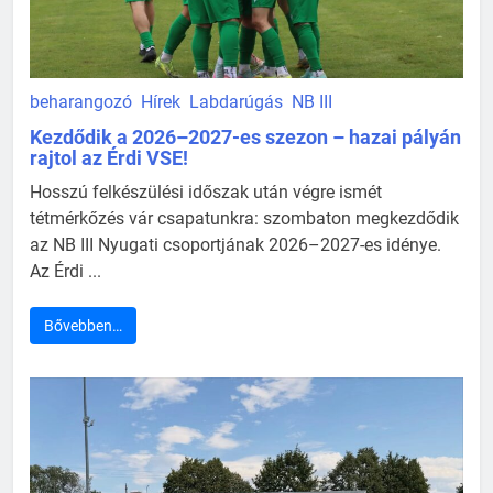
beharangozó
Hírek
Labdarúgás
NB III
Kezdődik a 2026–2027-es szezon – hazai pályán
rajtol az Érdi VSE!
Hosszú felkészülési időszak után végre ismét
tétmérkőzés vár csapatunkra: szombaton megkezdődik
az NB III Nyugati csoportjának 2026–2027-es idénye.
Az Érdi ...
Bővebben…