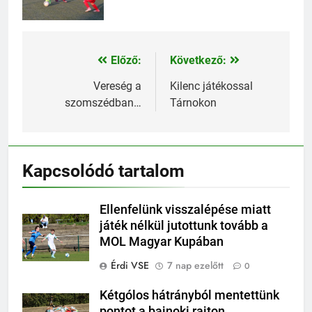
Előző:
Következő:
Bejegyzés
navigáció
Vereség a
Kilenc játékossal
szomszédban…
Tárnokon
Kapcsolódó tartalom
Ellenfelünk visszalépése miatt
játék nélkül jutottunk tovább a
MOL Magyar Kupában
Érdi VSE
7 nap ezelőtt
0
Kétgólos hátrányból mentettünk
pontot a bajnoki rajton