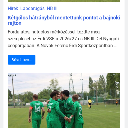
Hírek
Labdarúgás
NB III
Kétgólos hátrányból mentettünk pontot a bajnoki
rajton
Fordulatos, hatgólos mérkőzéssel kezdte meg
szereplését az Érdi VSE a 2026/27-es NB III Dél-Nyugati
csoportjában. A Novák Ferenc Érdi Sportközpontban ...
Bővebben…