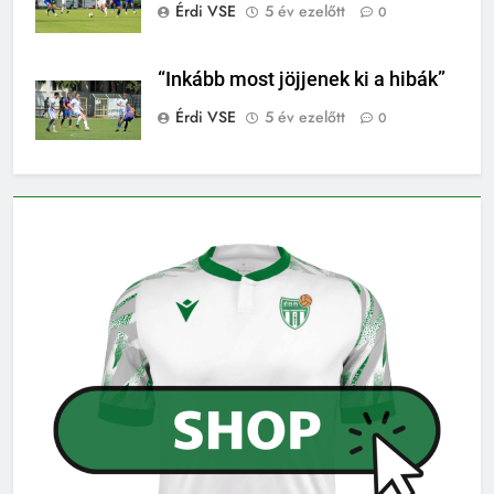
Érdi VSE
5 év ezelőtt
0
“Inkább most jöjjenek ki a hibák”
Érdi VSE
5 év ezelőtt
0