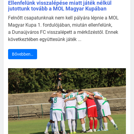
Ellenfelünk visszalépése miatt játék nélkül
jutottunk tovább a MOL Magyar Kupában
Felnőtt csapatunknak nem kell pályára lépnie a MOL
Magyar Kupa 1. fordulójában, miután ellenfelünk,
a Dunaújváros FC visszalépett a mérkőzéstől. Ennek
következtében együttesünk játék ...
Bővebben…