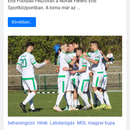
Érdi Football Fesztivált a Novák Ferenc Érdi
Sportközpontban. A torna már az ...
Bővebben…
beharangozó
Hírek
Labdarúgás
MOL magyar kupa