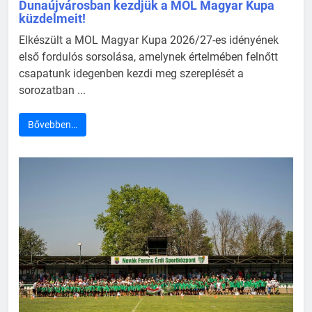
Dunaújvárosban kezdjük a MOL Magyar Kupa
küzdelmeit!
Elkészült a MOL Magyar Kupa 2026/27-es idényének
első fordulós sorsolása, amelynek értelmében felnőtt
csapatunk idegenben kezdi meg szereplését a
sorozatban ...
Bővebben…