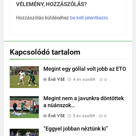
VÉLEMÉNY, HOZZÁSZÓLÁS?
Hozzászólás küldéséhez
be kell jelentkezni
.
Kapcsolódó tartalom
Megint egy góllal volt jobb az ETO
Érdi VSE
4 év ezelőtt
0
Megint nem a javunkra döntöttek
a nüánszok…
Érdi VSE
5 év ezelőtt
0
“Eggyel jobban néztünk ki”