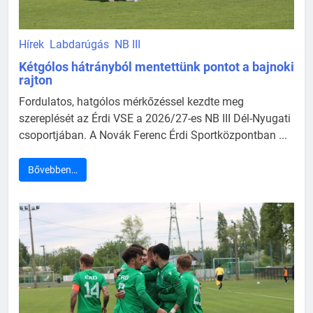
Hírek
Labdarúgás
NB III
Kétgólos hátrányból mentettünk pontot a bajnoki
rajton
Fordulatos, hatgólos mérkőzéssel kezdte meg
szereplését az Érdi VSE a 2026/27-es NB III Dél-Nyugati
csoportjában. A Novák Ferenc Érdi Sportközpontban ...
Bővebben…