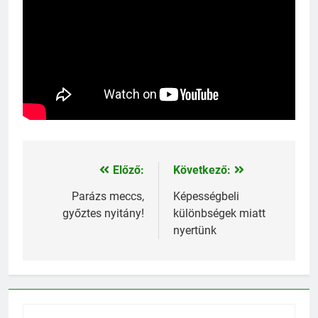
Előző:
Következő:
Bejegyzés
navigáció
Parázs meccs,
Képességbeli
győztes nyitány!
különbségek miatt
nyertünk