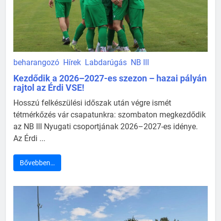
beharangozó
Hírek
Labdarúgás
NB III
Kezdődik a 2026–2027-es szezon – hazai pályán
rajtol az Érdi VSE!
Hosszú felkészülési időszak után végre ismét
tétmérkőzés vár csapatunkra: szombaton megkezdődik
az NB III Nyugati csoportjának 2026–2027-es idénye.
Az Érdi ...
Bővebben…