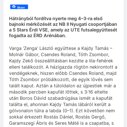
Share
Hátrányból fordítva nyerte meg 4–3-ra első
bajnoki mérkőzését az NB II Nyugati csoportjában
a 5 Stars Érdi VSE, amely az UTE futsalegyüttesét
fogadta az ÉRD Arénában.
Varga ’Zenga’ László együttese a Kajdy Tamás –
Molnár Gábor, Csendes Roland, Tóth Zsombor,
Kajdy Zekő összeállításban kezdte a lila-fehérek
elleni találkozót. A házigazda rögtön nekirontott a
vendégeknek, hiszen előbb Csendes Roland, majd
Tóth Zsombor próbálkozott, de egyik lövés sem
talált kaput. Aztán a túloldalon az újpestiek már a
második percben kapufát lőttek, s 3:16 eltelte
után Boros Dávid szabadrúgása ismét a kapufát
találta el, ahonnan Kajdy Tamás lábáról került a
gólvonalon túlra a labda (0–1). Ezt követően nem
sokkal érkezett Rostás Dániel, Rostás Gergő,
Garamszegi Ábris és Seres Máté is a csapatba, s