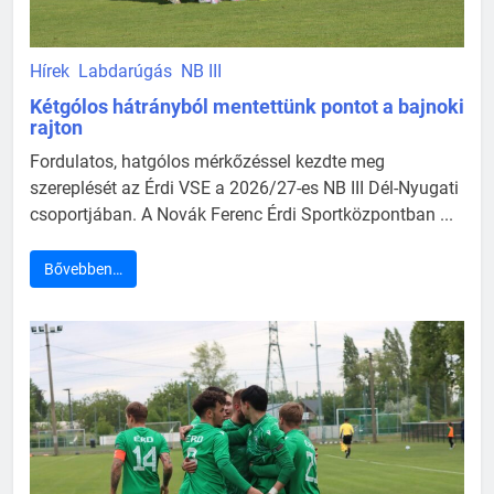
Hírek
Labdarúgás
NB III
Kétgólos hátrányból mentettünk pontot a bajnoki
rajton
Fordulatos, hatgólos mérkőzéssel kezdte meg
szereplését az Érdi VSE a 2026/27-es NB III Dél-Nyugati
csoportjában. A Novák Ferenc Érdi Sportközpontban ...
Bővebben…