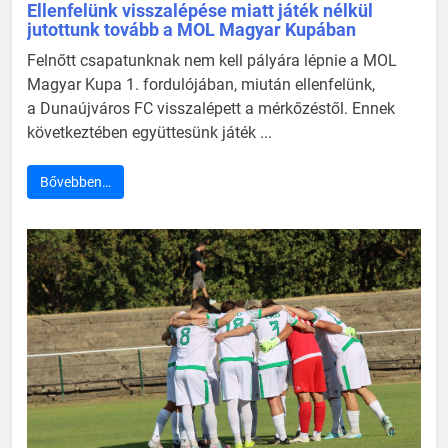
Ellenfelünk visszalépése miatt játék nélkül
jutottunk tovább a MOL Magyar Kupában
Felnőtt csapatunknak nem kell pályára lépnie a MOL
Magyar Kupa 1. fordulójában, miután ellenfelünk,
a Dunaújváros FC visszalépett a mérkőzéstől. Ennek
következtében együttesünk játék ...
Bővebben…