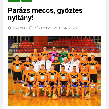
Parázs meccs, győztes
nyitány!
0
Érdi VSE
9 Év Ezelőtt
7 Perc