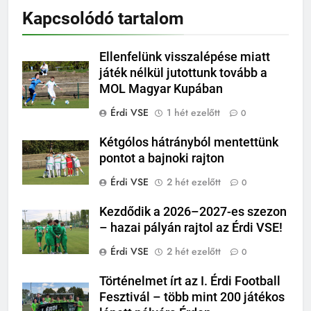
Kapcsolódó tartalom
Ellenfelünk visszalépése miatt
játék nélkül jutottunk tovább a
MOL Magyar Kupában
Érdi VSE
1 hét ezelőtt
0
Kétgólos hátrányból mentettünk
pontot a bajnoki rajton
Érdi VSE
2 hét ezelőtt
0
Kezdődik a 2026–2027-es szezon
– hazai pályán rajtol az Érdi VSE!
Érdi VSE
2 hét ezelőtt
0
Történelmet írt az I. Érdi Football
Fesztivál – több mint 200 játékos