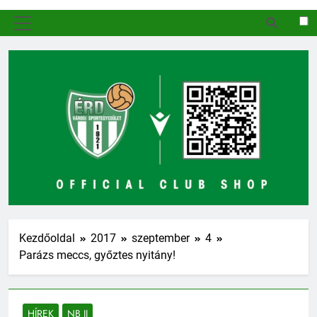
MENÜ
Kezdőoldal
2017
szeptember
4
Parázs meccs, győztes nyitány!
HÍREK
NB II