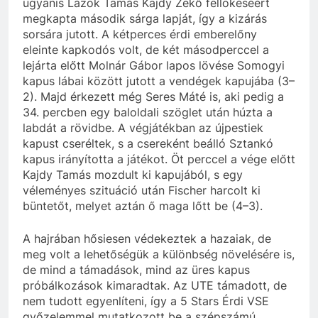
ugyanis Lázok Tamás Kajdy Zekő fellökéséért
megkapta második sárga lapját, így a kizárás
sorsára jutott. A kétperces érdi emberelőny
eleinte kapkodós volt, de két másodperccel a
lejárta előtt Molnár Gábor lapos lövése Somogyi
kapus lábai között jutott a vendégek kapujába (3–
2). Majd érkezett még Seres Máté is, aki pedig a
34. percben egy baloldali szöglet után húzta a
labdát a rövidbe. A végjátékban az újpestiek
kapust cseréltek, s a csereként beálló Sztankó
kapus irányította a játékot. Öt perccel a vége előtt
Kajdy Tamás mozdult ki kapujából, s egy
véleményes szituáció után Fischer harcolt ki
büntetőt, melyet aztán ő maga lőtt be (4–3).
A hajrában hősiesen védekeztek a hazaiak, de
meg volt a lehetőségük a különbség növelésére is,
de mind a támadások, mind az üres kapus
próbálkozások kimaradtak. Az UTE támadott, de
nem tudott egyenlíteni, így a 5 Stars Érdi VSE
győzelemmel mutatkozott be a szépszámú