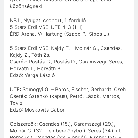
közönségnek!
NB II, Nyugati csoport, 1. forduló
5 Stars Érdi VSE–UTE 4–3 (1–1)
ÉRD Aréna. V: Hartung (Szabó P., Sipos L.)
5 Stars Érdi VSE: Kajdy T. – Molnár G., Csendes,
Kajdy Z., Tóth Zs.
Cserék: Rostás G., Rostás D., Garamszegi, Seres,
Horváth T., Horváth B.
Edző: Varga László
UTE: Somogyi G. – Boros, Fischer, Gerhardt, Cseh
Cserék: Sztankó (kapus), Petró, Lázok, Martos,
Tóvizi
Edző: Moskovits Gábor
Gólszerzők: Csendes (15.), Garamszegi (29.),
Molnár G. (32. – emberelőnyből), Seres (34.), ill.
Boros (4.), Csendes (23. – öngól), Fischer (35. –