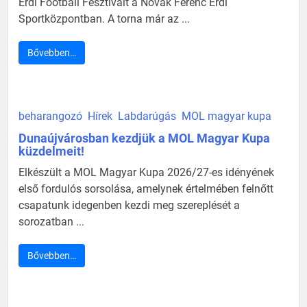
Érdi Football Fesztivált a Novák Ferenc Érdi
Sportközpontban. A torna már az ...
Bővebben…
beharangozó
Hírek
Labdarúgás
MOL magyar kupa
Dunaújvárosban kezdjük a MOL Magyar Kupa
küzdelmeit!
Elkészült a MOL Magyar Kupa 2026/27-es idényének
első fordulós sorsolása, amelynek értelmében felnőtt
csapatunk idegenben kezdi meg szereplését a
sorozatban ...
Bővebben…