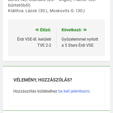
büntetőből)
Kiállítva: Lázok (30.), Moskovits G. (30.)
Előző:
Következő:
Bejegyzés
navigáció
Érdi VSE-III. kerületi
Győzelemmel nyitott
TVE 2-2
a 5 Stars Érdi VSE
VÉLEMÉNY, HOZZÁSZÓLÁS?
Hozzászólás küldéséhez
be kell jelentkezni
.