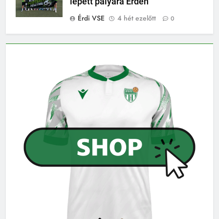
lépett pályára Érden
Érdi VSE
4 hét ezelőtt
0