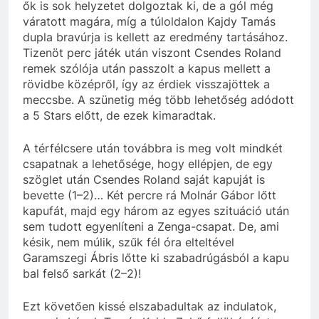
ők is sok helyzetet dolgoztak ki, de a gól még
váratott magára, míg a túloldalon Kajdy Tamás
dupla bravúrja is kellett az eredmény tartásához.
Tizenöt perc játék után viszont Csendes Roland
remek szólója után passzolt a kapus mellett a
rövidbe középről, így az érdiek visszajöttek a
meccsbe. A szünetig még több lehetőség adódott
a 5 Stars előtt, de ezek kimaradtak.
A térfélcsere után továbbra is meg volt mindkét
csapatnak a lehetősége, hogy ellépjen, de egy
szöglet után Csendes Roland saját kapuját is
bevette (1–2)… Két percre rá Molnár Gábor lőtt
kapufát, majd egy három az egyes szituáció után
sem tudott egyenlíteni a Zenga-csapat. De, ami
késik, nem múlik, szűk fél óra elteltével
Garamszegi Ábris lőtte ki szabadrúgásból a kapu
bal felső sarkát (2–2)!
Ezt követően kissé elszabadultak az indulatok,