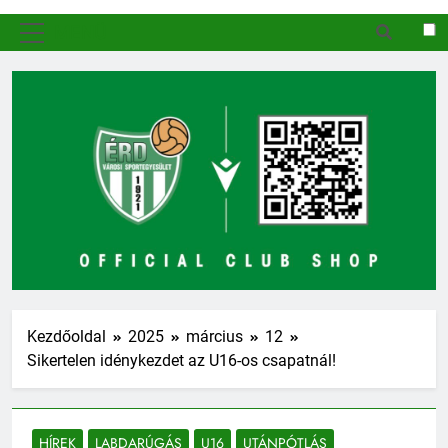
MENÜ
Kezdőoldal
2025
március
12
Sikertelen idénykezdet az U16-os csapatnál!
HÍREK
LABDARÚGÁS
U16
UTÁNPÓTLÁS