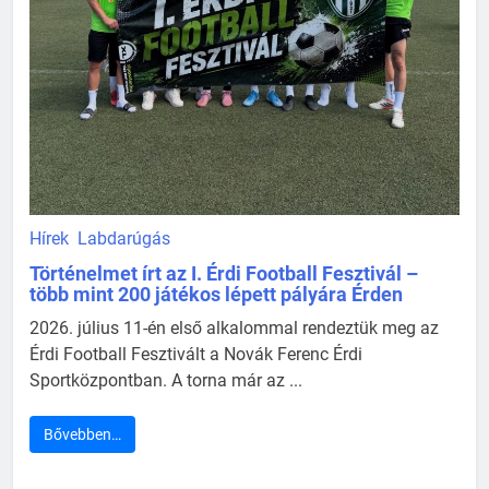
Hírek
Labdarúgás
Történelmet írt az I. Érdi Football Fesztivál –
több mint 200 játékos lépett pályára Érden
2026. július 11-én első alkalommal rendeztük meg az
Érdi Football Fesztivált a Novák Ferenc Érdi
Sportközpontban. A torna már az ...
Bővebben…