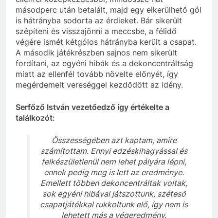
másodperc után betalált, majd egy elkerülhető gól
is hátrányba sodorta az érdieket. Bár sikerült
szépíteni és visszajönni a meccsbe, a félidő
végére ismét kétgólos hátrányba került a csapat.
A második játékrészben sajnos nem sikerült
fordítani, az egyéni hibák és a dekoncentráltság
miatt az ellenfél tovább növelte előnyét, így
megérdemelt vereséggel kezdődött az idény.
Serfőző István vezetőedző így értékelte a
találkozót:
Összességében azt kaptam, amire
számítottam. Ennyi edzéskihagyással és
felkészületlenül nem lehet pályára lépni,
ennek pedig meg is lett az eredménye.
Emellett többen dekoncentráltak voltak,
sok egyéni hibával játszottunk, széteső
csapatjátékkal rukkoltunk elő, így nem is
lehetett más a végeredmény.