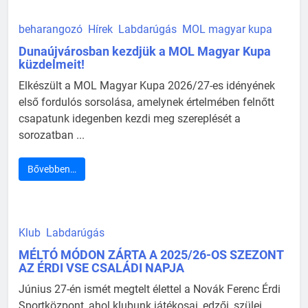
beharangozó
Hírek
Labdarúgás
MOL magyar kupa
Dunaújvárosban kezdjük a MOL Magyar Kupa
küzdelmeit!
Elkészült a MOL Magyar Kupa 2026/27-es idényének
első fordulós sorsolása, amelynek értelmében felnőtt
csapatunk idegenben kezdi meg szereplését a
sorozatban ...
Bővebben…
Klub
Labdarúgás
MÉLTÓ MÓDON ZÁRTA A 2025/26-OS SZEZONT
AZ ÉRDI VSE CSALÁDI NAPJA
Június 27-én ismét megtelt élettel a Novák Ferenc Érdi
Sportközpont, ahol klubunk játékosai, edzői, szülei,