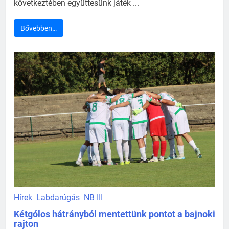
következtében együttesünk játék ...
Bővebben…
Hírek
Labdarúgás
NB III
Kétgólos hátrányból mentettünk pontot a bajnoki
rajton