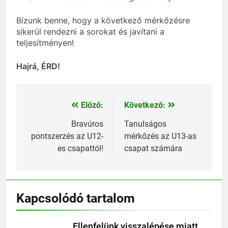
Bízunk benne, hogy a következő mérkőzésre
sikerül rendezni a sorokat és javítani a
teljesítményen!
Hajrá, ÉRD!
Előző:
Következő:
Bejegyzés
navigáció
Bravúros
Tanulságos
pontszerzés az U12-
mérkőzés az U13-as
es csapattól!
csapat számára
Kapcsolódó tartalom
Ellenfelünk visszalépése miatt