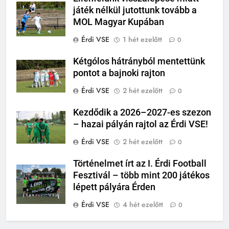
játék nélkül jutottunk tovább a
MOL Magyar Kupában
Érdi VSE
1 hét ezelőtt
0
Kétgólos hátrányból mentettünk
pontot a bajnoki rajton
Érdi VSE
2 hét ezelőtt
0
Kezdődik a 2026–2027-es szezon
– hazai pályán rajtol az Érdi VSE!
Érdi VSE
2 hét ezelőtt
0
Történelmet írt az I. Érdi Football
Fesztivál – több mint 200 játékos
lépett pályára Érden
Érdi VSE
4 hét ezelőtt
0