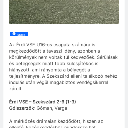
Share
Az Érdi VSE U16-os csapata számára is
megkezdődött a tavaszi idény, azonban a
körülmények nem voltak túl kedvezőek. Sérülések
és betegségek miatt több kulcsjátékos is
hiányzott, ami rányomta a bélyegét a
teljesítményre. A Szekszárd elleni találkozó nehéz
indulás után végül magabiztos vendégsikerrel
zárult.
Érdi VSE – Szekszárd 2-6 (1-3)
Gólszerzők
: Góman, Varga
A mérkőzés drámaian kezdődött, hiszen az
ellenfél középkezdésből, mindössze hat