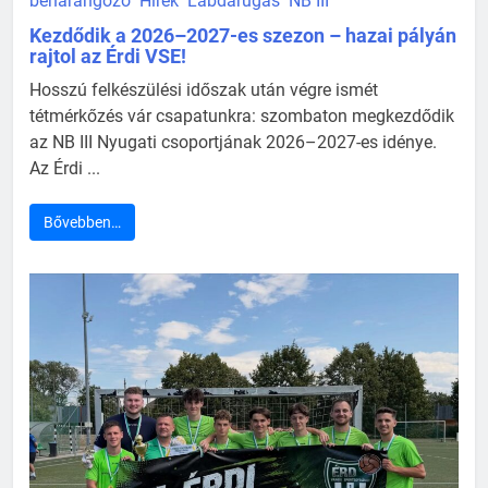
beharangozó
Hírek
Labdarúgás
NB III
Kezdődik a 2026–2027-es szezon – hazai pályán
rajtol az Érdi VSE!
Hosszú felkészülési időszak után végre ismét
tétmérkőzés vár csapatunkra: szombaton megkezdődik
az NB III Nyugati csoportjának 2026–2027-es idénye.
Az Érdi ...
Bővebben…